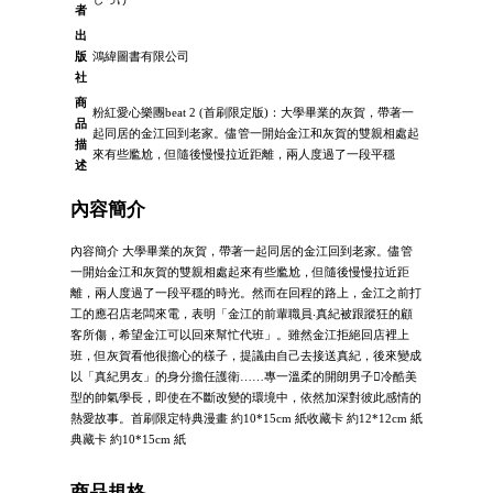
者
出
版
鴻緯圖書有限公司
社
商
粉紅愛心樂團beat 2 (首刷限定版)：大學畢業的灰賀，帶著一
品
起同居的金江回到老家。儘管一開始金江和灰賀的雙親相處起
描
來有些尷尬，但隨後慢慢拉近距離，兩人度過了一段平穩
述
內容簡介
內容簡介 大學畢業的灰賀，帶著一起同居的金江回到老家。儘管
一開始金江和灰賀的雙親相處起來有些尷尬，但隨後慢慢拉近距
離，兩人度過了一段平穩的時光。然而在回程的路上，金江之前打
工的應召店老闆來電，表明「金江的前輩職員‧真紀被跟蹤狂的顧
客所傷，希望金江可以回來幫忙代班」。雖然金江拒絕回店裡上
班，但灰賀看他很擔心的樣子，提議由自己去接送真紀，後來變成
以「真紀男友」的身分擔任護衛……專一溫柔的開朗男子冷酷美
型的帥氣學長，即使在不斷改變的環境中，依然加深對彼此感情的
熱愛故事。首刷限定特典漫畫 約10*15cm 紙收藏卡 約12*12cm 紙
典藏卡 約10*15cm 紙
商品規格