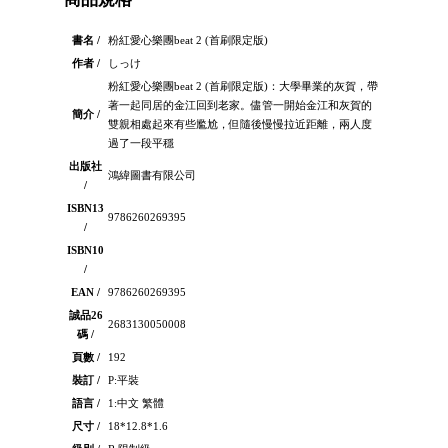
書名 /
粉紅愛心樂團beat 2 (首刷限定版)
作者 /
しっけ
粉紅愛心樂團beat 2 (首刷限定版)：大學畢業的灰賀，帶
著一起同居的金江回到老家。儘管一開始金江和灰賀的
簡介 /
雙親相處起來有些尷尬，但隨後慢慢拉近距離，兩人度
過了一段平穩
出版社
鴻緯圖書有限公司
/
ISBN13
9786260269395
/
ISBN10
/
EAN /
9786260269395
誠品26
2683130050008
碼 /
頁數 /
192
裝訂 /
P:平裝
語言 /
1:中文 繁體
尺寸 /
18*12.8*1.6