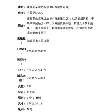
書名 /
薰香花朵凛然綻放 18 (首刷限定版)
作者 /
三香見SAKA
薰香花朵凛然綻放 18 (首刷限定版)：就讀底層男校．千
鳥高中的紬凛太郎，與就讀貴族學校．桔梗女子的和栗
簡介 /
薰子。薰子原本十分煩惱畢業後的志向，不過在男朋友
凛太郎的支持下
出版社
鴻緯圖書有限公司
/
ISBN13
9786260274320
/
ISBN10
/
EAN /
9786260274320
誠品26
2683127578003
碼 /
頁數 /
192
裝訂 /
P:平裝
語言 /
1:中文 繁體
尺寸 /
17*11.3*1.4
級別 /
N:無