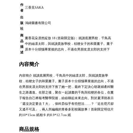
作
三香見SAKA
者
出
版
鴻緯圖書有限公司
社
商
薰香花朵凛然綻放 18 (首刷限定版)：就讀底層男校．千鳥高
品
中的紬凛太郎，與就讀貴族學校．桔梗女子的和栗薰子。薰子
描
原本十分煩惱畢業後的志向，不過在男朋友凛太郎的支持下
述
內容簡介
內容簡介 就讀底層男校．千鳥高中的紬凛太郎，與就讀貴族學
校．桔梗女子的和栗薰子。薰子原本十分煩惱畢業後的志向，不過
在男朋友凛太郎的支持下推了她一把，最終下定決心朝著婦產科醫
生之路邁進。在那之後，聚在一起讀書的千鳥與桔梗的各位，在薰
子報告自己將報考醫學院後，紛紛聊起未來志向。對於夏澤朔表示
「還沒決定要去Ｔ大」，保科昴似乎有些想法……？「近在咫尺卻
又遙不可及」，兩人所編織的青春多彩校園故事！首刷限定明信片
約10*15cm 紙相卡 約8.9*12.7cm 紙
商品規格