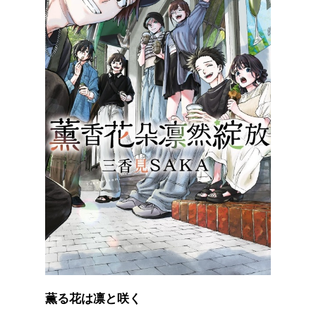
薫る花は凛と咲く