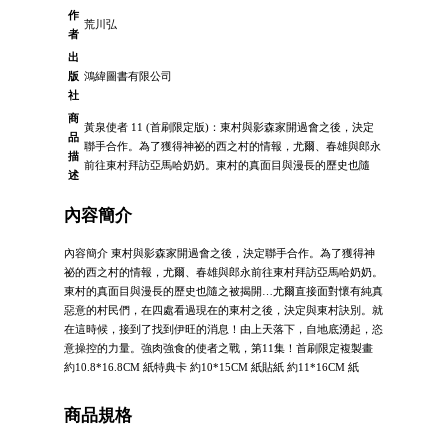
作
荒川弘
者
出
版
鴻緯圖書有限公司
社
商
黃泉使者 11 (首刷限定版)：東村與影森家開過會之後，決定
品
聯手合作。為了獲得神祕的西之村的情報，尤爾、春雄與郎永
描
前往東村拜訪亞馬哈奶奶。東村的真面目與漫長的歷史也隨
述
內容簡介
內容簡介 東村與影森家開過會之後，決定聯手合作。為了獲得神
祕的西之村的情報，尤爾、春雄與郎永前往東村拜訪亞馬哈奶奶。
東村的真面目與漫長的歷史也隨之被揭開…尤爾直接面對懷有純真
惡意的村民們，在四處看過現在的東村之後，決定與東村訣別。就
在這時候，接到了找到伊旺的消息！由上天落下，自地底湧起，恣
意操控的力量。強肉強食的使者之戰，第11集！首刷限定複製畫
約10.8*16.8CM 紙特典卡 約10*15CM 紙貼紙 約11*16CM 紙
商品規格