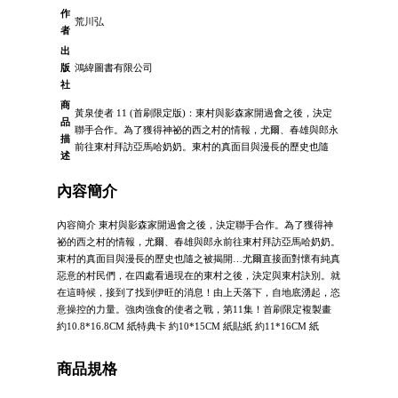
作
荒川弘
者
出
版
鴻緯圖書有限公司
社
商
黃泉使者 11 (首刷限定版)：東村與影森家開過會之後，決定
品
聯手合作。為了獲得神祕的西之村的情報，尤爾、春雄與郎永
描
前往東村拜訪亞馬哈奶奶。東村的真面目與漫長的歷史也隨
述
內容簡介
內容簡介 東村與影森家開過會之後，決定聯手合作。為了獲得神
祕的西之村的情報，尤爾、春雄與郎永前往東村拜訪亞馬哈奶奶。
東村的真面目與漫長的歷史也隨之被揭開…尤爾直接面對懷有純真
惡意的村民們，在四處看過現在的東村之後，決定與東村訣別。就
在這時候，接到了找到伊旺的消息！由上天落下，自地底湧起，恣
意操控的力量。強肉強食的使者之戰，第11集！首刷限定複製畫
約10.8*16.8CM 紙特典卡 約10*15CM 紙貼紙 約11*16CM 紙
商品規格