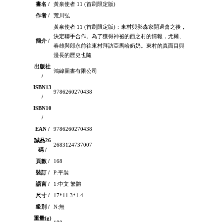
書名 /
黃泉使者 11 (首刷限定版)
作者 /
荒川弘
黃泉使者 11 (首刷限定版)：東村與影森家開過會之後，
決定聯手合作。為了獲得神祕的西之村的情報，尤爾、
簡介 /
春雄與郎永前往東村拜訪亞馬哈奶奶。東村的真面目與
漫長的歷史也隨
出版社
鴻緯圖書有限公司
/
ISBN13
9786260270438
/
ISBN10
/
EAN /
9786260270438
誠品26
2683124737007
碼 /
頁數 /
168
裝訂 /
P:平裝
語言 /
1:中文 繁體
尺寸 /
17*11.3*1.4
級別 /
N:無
重量(g)