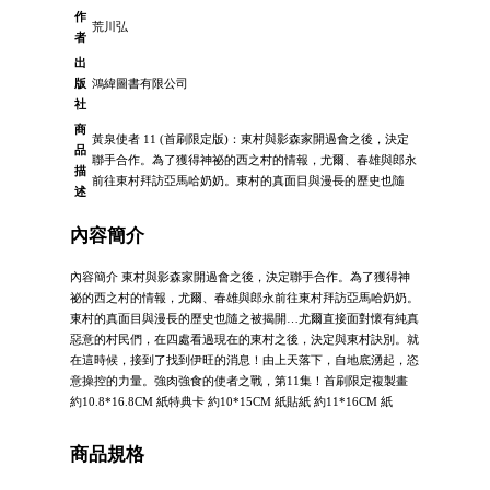
作
荒川弘
者
出
版
鴻緯圖書有限公司
社
商
黃泉使者 11 (首刷限定版)：東村與影森家開過會之後，決定
品
聯手合作。為了獲得神祕的西之村的情報，尤爾、春雄與郎永
描
前往東村拜訪亞馬哈奶奶。東村的真面目與漫長的歷史也隨
述
內容簡介
內容簡介 東村與影森家開過會之後，決定聯手合作。為了獲得神
祕的西之村的情報，尤爾、春雄與郎永前往東村拜訪亞馬哈奶奶。
東村的真面目與漫長的歷史也隨之被揭開…尤爾直接面對懷有純真
惡意的村民們，在四處看過現在的東村之後，決定與東村訣別。就
在這時候，接到了找到伊旺的消息！由上天落下，自地底湧起，恣
意操控的力量。強肉強食的使者之戰，第11集！首刷限定複製畫
約10.8*16.8CM 紙特典卡 約10*15CM 紙貼紙 約11*16CM 紙
商品規格