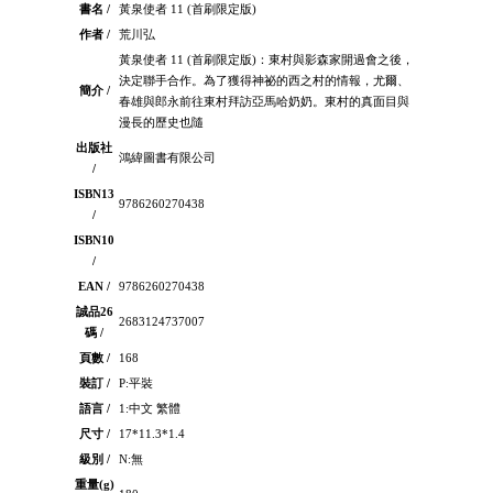
書名 /
黃泉使者 11 (首刷限定版)
作者 /
荒川弘
黃泉使者 11 (首刷限定版)：東村與影森家開過會之後，
決定聯手合作。為了獲得神祕的西之村的情報，尤爾、
簡介 /
春雄與郎永前往東村拜訪亞馬哈奶奶。東村的真面目與
漫長的歷史也隨
出版社
鴻緯圖書有限公司
/
ISBN13
9786260270438
/
ISBN10
/
EAN /
9786260270438
誠品26
2683124737007
碼 /
頁數 /
168
裝訂 /
P:平裝
語言 /
1:中文 繁體
尺寸 /
17*11.3*1.4
級別 /
N:無
重量(g)