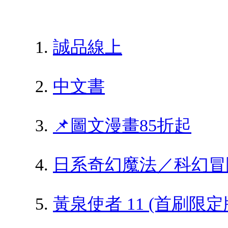
誠品線上
中文書
📌圖文漫畫85折起
日系奇幻魔法／科幻冒
黃泉使者 11 (首刷限定