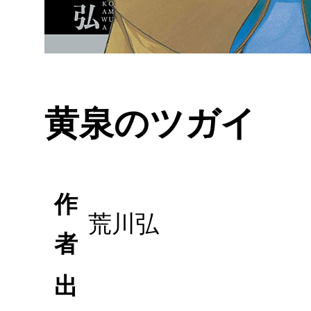
黄泉のツガイ
作
荒川弘
者
出