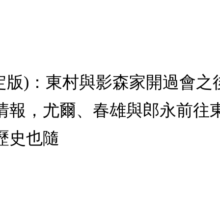
刷限定版)：東村與影森家開過會
情報，尤爾、春雄與郎永前往
歷史也隨