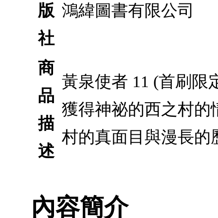
版
鴻緯圖書有限公司
社
商
黃泉使者 11 (首
品
獲得神祕的西之村的
描
村的真面目與漫長的
述
內容簡介