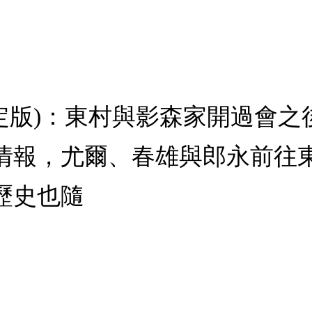
刷限定版)：東村與影森家開過會
情報，尤爾、春雄與郎永前往
歷史也隨