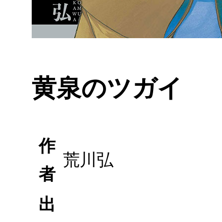
黄泉のツガイ
作
荒川弘
者
出