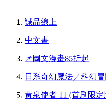
誠品線上
中文書
📌圖文漫畫85折起
日系奇幻魔法／科幻冒
黃泉使者 11 (首刷限定