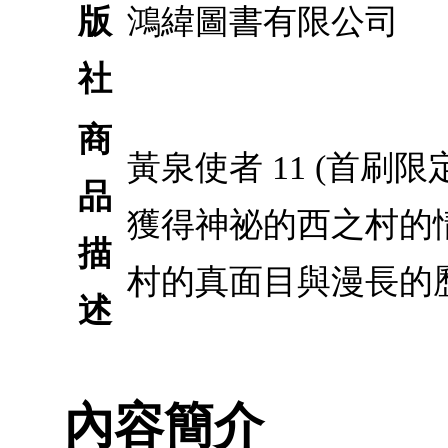
版
鴻緯圖書有限公司
社
商
黃泉使者 11 (首
品
獲得神祕的西之村的
描
村的真面目與漫長的
述
內容簡介