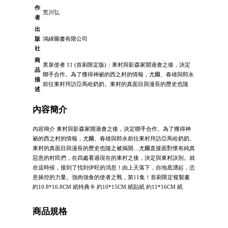
作
荒川弘
者
出
版
鴻緯圖書有限公司
社
商
黃泉使者 11 (首刷限定版)：東村與影森家開過會之後，決定
品
聯手合作。為了獲得神祕的西之村的情報，尤爾、春雄與郎永
描
前往東村拜訪亞馬哈奶奶。東村的真面目與漫長的歷史也隨
述
內容簡介
內容簡介 東村與影森家開過會之後，決定聯手合作。為了獲得神
祕的西之村的情報，尤爾、春雄與郎永前往東村拜訪亞馬哈奶奶。
東村的真面目與漫長的歷史也隨之被揭開…尤爾直接面對懷有純真
惡意的村民們，在四處看過現在的東村之後，決定與東村訣別。就
在這時候，接到了找到伊旺的消息！由上天落下，自地底湧起，恣
意操控的力量。強肉強食的使者之戰，第11集！首刷限定複製畫
約10.8*16.8CM 紙特典卡 約10*15CM 紙貼紙 約11*16CM 紙
商品規格