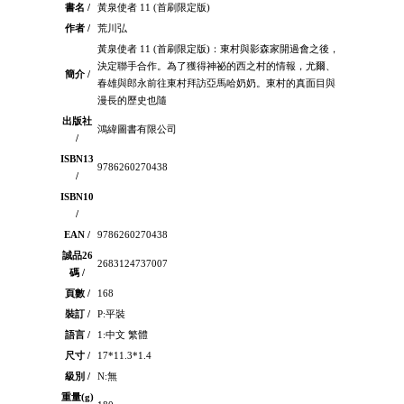
書名 /
黃泉使者 11 (首刷限定版)
作者 /
荒川弘
黃泉使者 11 (首刷限定版)：東村與影森家開過會之後，
決定聯手合作。為了獲得神祕的西之村的情報，尤爾、
簡介 /
春雄與郎永前往東村拜訪亞馬哈奶奶。東村的真面目與
漫長的歷史也隨
出版社
鴻緯圖書有限公司
/
ISBN13
9786260270438
/
ISBN10
/
EAN /
9786260270438
誠品26
2683124737007
碼 /
頁數 /
168
裝訂 /
P:平裝
語言 /
1:中文 繁體
尺寸 /
17*11.3*1.4
級別 /
N:無
重量(g)