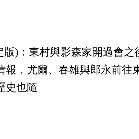
刷限定版)：東村與影森家開過會
情報，尤爾、春雄與郎永前往
歷史也隨