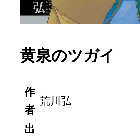
黄泉のツガイ
作
荒川弘
者
出