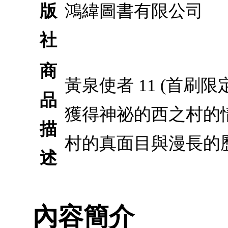
版
鴻緯圖書有限公司
社
商
黃泉使者 11 (首
品
獲得神祕的西之村的
描
村的真面目與漫長的
述
內容簡介