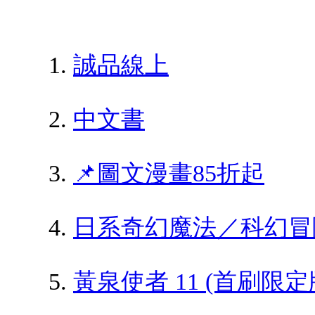
誠品線上
中文書
📌圖文漫畫85折起
日系奇幻魔法／科幻冒
黃泉使者 11 (首刷限定