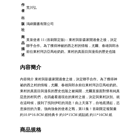
作
荒川弘
者
出
版
鴻緯圖書有限公司
社
商
黃泉使者 11 (首刷限定版)：東村與影森家開過會之後，決定
品
聯手合作。為了獲得神祕的西之村的情報，尤爾、春雄與郎永
描
前往東村拜訪亞馬哈奶奶。東村的真面目與漫長的歷史也隨
述
內容簡介
內容簡介 東村與影森家開過會之後，決定聯手合作。為了獲得神
祕的西之村的情報，尤爾、春雄與郎永前往東村拜訪亞馬哈奶奶。
東村的真面目與漫長的歷史也隨之被揭開…尤爾直接面對懷有純真
惡意的村民們，在四處看過現在的東村之後，決定與東村訣別。就
在這時候，接到了找到伊旺的消息！由上天落下，自地底湧起，恣
意操控的力量。強肉強食的使者之戰，第11集！首刷限定複製畫
約10.8*16.8CM 紙特典卡 約10*15CM 紙貼紙 約11*16CM 紙
商品規格