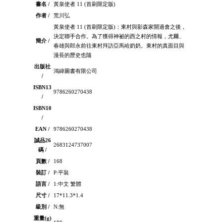
書名 /
黃泉使者 11 (首刷限定版)
作者 /
荒川弘
黃泉使者 11 (首刷限定版)：東村與影森家開過會之後，
決定聯手合作。為了獲得神祕的西之村的情報，尤爾、
簡介 /
春雄與郎永前往東村拜訪亞馬哈奶奶。東村的真面目與
漫長的歷史也隨
出版社
鴻緯圖書有限公司
/
ISBN13
9786260270438
/
ISBN10
/
EAN /
9786260270438
誠品26
2683124737007
碼 /
頁數 /
168
裝訂 /
P:平裝
語言 /
1:中文 繁體
尺寸 /
17*11.3*1.4
級別 /
N:無
重量(g)