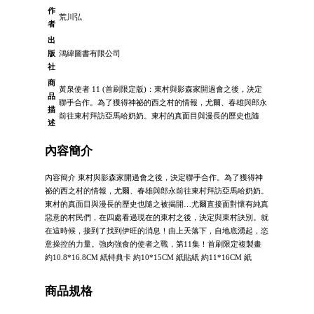
作
荒川弘
者
出
版
鴻緯圖書有限公司
社
商
黃泉使者 11 (首刷限定版)：東村與影森家開過會之後，決定
品
聯手合作。為了獲得神祕的西之村的情報，尤爾、春雄與郎永
描
前往東村拜訪亞馬哈奶奶。東村的真面目與漫長的歷史也隨
述
內容簡介
內容簡介 東村與影森家開過會之後，決定聯手合作。為了獲得神
祕的西之村的情報，尤爾、春雄與郎永前往東村拜訪亞馬哈奶奶。
東村的真面目與漫長的歷史也隨之被揭開…尤爾直接面對懷有純真
惡意的村民們，在四處看過現在的東村之後，決定與東村訣別。就
在這時候，接到了找到伊旺的消息！由上天落下，自地底湧起，恣
意操控的力量。強肉強食的使者之戰，第11集！首刷限定複製畫
約10.8*16.8CM 紙特典卡 約10*15CM 紙貼紙 約11*16CM 紙
商品規格