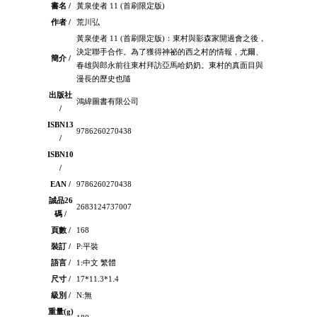
書名 /
黃泉使者 11 (首刷限定版)
作者 /
荒川弘
黃泉使者 11 (首刷限定版)：東村與影森家開過會之後，
決定聯手合作。為了獲得神祕的西之村的情報，尤爾、
簡介 /
春雄與郎永前往東村拜訪亞馬哈奶奶。東村的真面目與
漫長的歷史也隨
出版社
鴻緯圖書有限公司
/
ISBN13
9786260270438
/
ISBN10
/
EAN /
9786260270438
誠品26
2683124737007
碼 /
頁數 /
168
裝訂 /
P:平裝
語言 /
1:中文 繁體
尺寸 /
17*11.3*1.4
級別 /
N:無
重量(g)