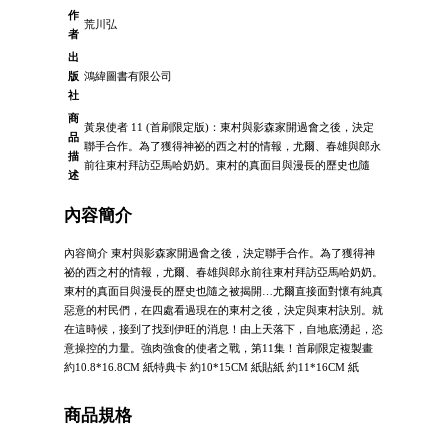
作
荒川弘
者
出
版
鴻緯圖書有限公司
社
商
黃泉使者 11 (首刷限定版)：東村與影森家開過會之後，決定
品
聯手合作。為了獲得神祕的西之村的情報，尤爾、春雄與郎永
描
前往東村拜訪亞馬哈奶奶。東村的真面目與漫長的歷史也隨
述
內容簡介
內容簡介 東村與影森家開過會之後，決定聯手合作。為了獲得神
祕的西之村的情報，尤爾、春雄與郎永前往東村拜訪亞馬哈奶奶。
東村的真面目與漫長的歷史也隨之被揭開…尤爾直接面對懷有純真
惡意的村民們，在四處看過現在的東村之後，決定與東村訣別。就
在這時候，接到了找到伊旺的消息！由上天落下，自地底湧起，恣
意操控的力量。強肉強食的使者之戰，第11集！首刷限定複製畫
約10.8*16.8CM 紙特典卡 約10*15CM 紙貼紙 約11*16CM 紙
商品規格