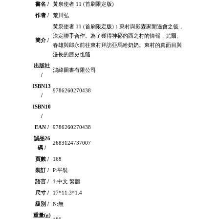
書名 /
黃泉使者 11 (首刷限定版)
作者 /
荒川弘
黃泉使者 11 (首刷限定版)：東村與影森家開過會之後，
決定聯手合作。為了獲得神祕的西之村的情報，尤爾、
簡介 /
春雄與郎永前往東村拜訪亞馬哈奶奶。東村的真面目與
漫長的歷史也隨
出版社
鴻緯圖書有限公司
/
ISBN13
9786260270438
/
ISBN10
/
EAN /
9786260270438
誠品26
2683124737007
碼 /
頁數 /
168
裝訂 /
P:平裝
語言 /
1:中文 繁體
尺寸 /
17*11.3*1.4
級別 /
N:無
重量(g)