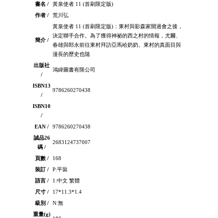
書名 /
黃泉使者 11 (首刷限定版)
作者 /
荒川弘
黃泉使者 11 (首刷限定版)：東村與影森家開過會之後，
決定聯手合作。為了獲得神祕的西之村的情報，尤爾、
簡介 /
春雄與郎永前往東村拜訪亞馬哈奶奶。東村的真面目與
漫長的歷史也隨
出版社
鴻緯圖書有限公司
/
ISBN13
9786260270438
/
ISBN10
/
EAN /
9786260270438
誠品26
2683124737007
碼 /
頁數 /
168
裝訂 /
P:平裝
語言 /
1:中文 繁體
尺寸 /
17*11.3*1.4
級別 /
N:無
重量(g)