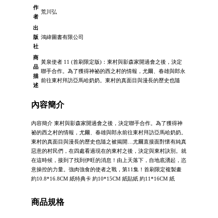
作
荒川弘
者
出
版
鴻緯圖書有限公司
社
商
黃泉使者 11 (首刷限定版)：東村與影森家開過會之後，決定
品
聯手合作。為了獲得神祕的西之村的情報，尤爾、春雄與郎永
描
前往東村拜訪亞馬哈奶奶。東村的真面目與漫長的歷史也隨
述
內容簡介
內容簡介 東村與影森家開過會之後，決定聯手合作。為了獲得神
祕的西之村的情報，尤爾、春雄與郎永前往東村拜訪亞馬哈奶奶。
東村的真面目與漫長的歷史也隨之被揭開…尤爾直接面對懷有純真
惡意的村民們，在四處看過現在的東村之後，決定與東村訣別。就
在這時候，接到了找到伊旺的消息！由上天落下，自地底湧起，恣
意操控的力量。強肉強食的使者之戰，第11集！首刷限定複製畫
約10.8*16.8CM 紙特典卡 約10*15CM 紙貼紙 約11*16CM 紙
商品規格