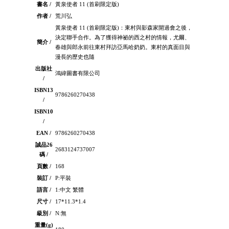
書名 /
黃泉使者 11 (首刷限定版)
作者 /
荒川弘
黃泉使者 11 (首刷限定版)：東村與影森家開過會之後，
決定聯手合作。為了獲得神祕的西之村的情報，尤爾、
簡介 /
春雄與郎永前往東村拜訪亞馬哈奶奶。東村的真面目與
漫長的歷史也隨
出版社
鴻緯圖書有限公司
/
ISBN13
9786260270438
/
ISBN10
/
EAN /
9786260270438
誠品26
2683124737007
碼 /
頁數 /
168
裝訂 /
P:平裝
語言 /
1:中文 繁體
尺寸 /
17*11.3*1.4
級別 /
N:無
重量(g)