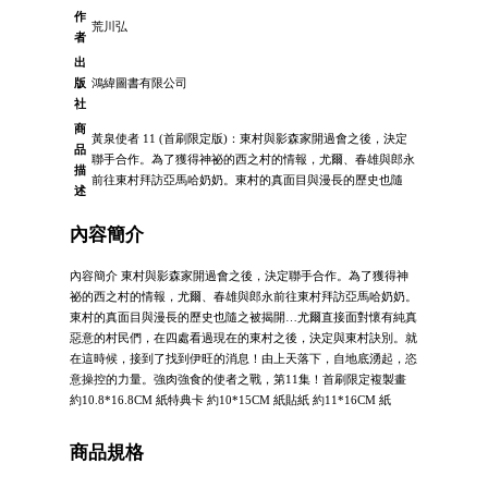
作
荒川弘
者
出
版
鴻緯圖書有限公司
社
商
黃泉使者 11 (首刷限定版)：東村與影森家開過會之後，決定
品
聯手合作。為了獲得神祕的西之村的情報，尤爾、春雄與郎永
描
前往東村拜訪亞馬哈奶奶。東村的真面目與漫長的歷史也隨
述
內容簡介
內容簡介 東村與影森家開過會之後，決定聯手合作。為了獲得神
祕的西之村的情報，尤爾、春雄與郎永前往東村拜訪亞馬哈奶奶。
東村的真面目與漫長的歷史也隨之被揭開…尤爾直接面對懷有純真
惡意的村民們，在四處看過現在的東村之後，決定與東村訣別。就
在這時候，接到了找到伊旺的消息！由上天落下，自地底湧起，恣
意操控的力量。強肉強食的使者之戰，第11集！首刷限定複製畫
約10.8*16.8CM 紙特典卡 約10*15CM 紙貼紙 約11*16CM 紙
商品規格