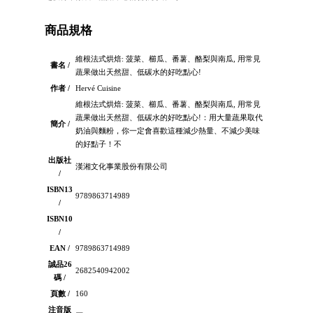
商品規格
維根法式烘焙: 菠菜、櫛瓜、番薯、酪梨與南瓜, 用常見
書名 /
蔬果做出天然甜、低碳水的好吃點心!
作者 /
Hervé Cuisine
維根法式烘焙: 菠菜、櫛瓜、番薯、酪梨與南瓜, 用常見
蔬果做出天然甜、低碳水的好吃點心!：用大量蔬果取代
簡介 /
奶油與麵粉，你一定會喜歡這種減少熱量、不減少美味
的好點子！不
出版社
漢湘文化事業股份有限公司
/
ISBN13
9789863714989
/
ISBN10
/
EAN /
9789863714989
誠品26
2682540942002
碼 /
頁數 /
160
注音版