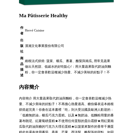
Ma Pâtisserie Healthy
作
Hervé Cuisine
者
出
版
漢湘文化事業股份有限公司
社
商
維根法式烘焙: 菠菜、櫛瓜、番薯、酪梨與南瓜, 用常見蔬果
品
做出天然甜、低碳水的好吃點心!：用大量蔬果取代奶油與麵
描
粉，你一定會喜歡這種減少熱量、不減少美味的好點子！不
述
內容簡介
內容簡介 用大量蔬果取代奶油與麵粉，你一定會喜歡這種減少熱
量、不減少美味的好點子！不再擔心熱量過高、糖份爆表這本維根
烘焙超完美！你會在這本書裡「吃」到大受法國及歐洲人歡迎的：
「低糖無奶油」櫛瓜巧克力蛋糕。以及★無奶油、低麵粉用量的番
薯布朗尼、紅蘿蔔磅蛋糕★不使用任何蛋類的蛋白霜餅★用紅栗南
瓜取代奶油與糖的巧克力大理石蛋糕★以菠菜來製作的香草千層蛋
糕此外還有使用番茄、香蕉、芒果、西洋梨、酪梨等的甜點。如同