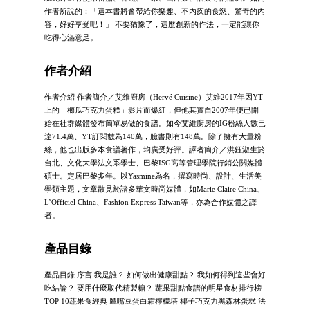
作者所說的：「這本書將會帶給你樂趣、不內疚的食慾、驚奇的內
容，好好享受吧！」 不要猶豫了，這麼創新的作法，一定能讓你
吃得心滿意足。
作者介紹
作者介紹 作者簡介／艾維廚房（Hervé Cuisine）艾維2017年因YT
上的「櫛瓜巧克力蛋糕」影片而爆紅，但他其實自2007年便已開
始在社群媒體發布簡單易做的食譜。如今艾維廚房的IG粉絲人數已
達71.4萬、YT訂閱數為140萬，臉書則有148萬。除了擁有大量粉
絲，他也出版多本食譜著作，均廣受好評。譯者簡介／洪鈺淑生於
台北、文化大學法文系學士、巴黎ISG高等管理學院行銷公關媒體
碩士。定居巴黎多年。以Yasmine為名，撰寫時尚、設計、生活美
學類主題，文章散見於諸多華文時尚媒體，如Marie Claire China、
L’Officiel China、Fashion Express Taiwan等，亦為合作媒體之譯
者。
產品目錄
產品目錄 序言 我是誰？ 如何做出健康甜點？ 我如何得到這些會好
吃結論？ 要用什麼取代精製糖？ 蔬果甜點食譜的明星食材排行榜
TOP 10蔬果食經典 鷹嘴豆蛋白霜檸檬塔 椰子巧克力黑森林蛋糕 法