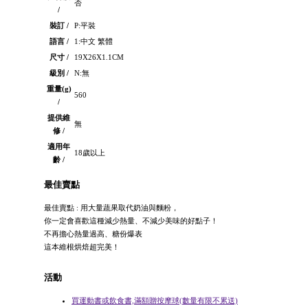
否
/
裝訂 /
P:平裝
語言 /
1:中文 繁體
尺寸 /
19X26X1.1CM
級別 /
N:無
重量(g)
560
/
提供維
無
修 /
適用年
18歲以上
齡 /
最佳賣點
最佳賣點 : 用大量蔬果取代奶油與麵粉，
你一定會喜歡這種減少熱量、不減少美味的好點子！
不再擔心熱量過高、糖份爆表
這本維根烘焙超完美！
活動
買運動書或飲食書,滿額贈按摩球(數量有限不累送)