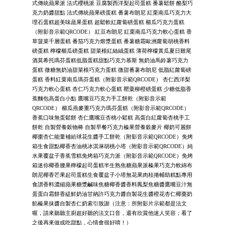
式傳統蘋果派 法式櫻桃派 豆腐製西洋梨起司蛋糕 番薯鬆餅 酪梨巧
克力奶醬甜點 法式傳統蘋果磅蛋糕 番薯布朗尼 紅栗南瓜巧克力大
理石蛋糕超美味蔬果蛋糕 超鬆軟紅蘿蔔磅蛋糕 櫛瓜巧克力蛋糕
（附影音示範QRCODE） 紅豆布朗尼 紅栗南瓜巧克力軟心蛋糕 香
草菠菜千層蛋糕 番茄巧克力熔漿蛋糕 番薯糖霜歐洲蘿蔔胡桃香料
磅蛋糕 檸檬櫛瓜磅蛋糕 甜菜根紅絲絨蛋糕 薄荷檸檬黃瓜夏日雞尾
酒莫希托瑪芬蛋糕低脂蛋糕甜點巧克力慕斯 無奶油馬鈴薯巧克力
蛋糕 微糖無奶油甜菜根巧克力蛋糕 微甜番薯布朗尼 低脂紅蘿蔔磅
蛋糕 香料紅栗南瓜瑪芬蛋糕（附影音示範QRCODE） 杏仁西洋梨
巧克力軟心蛋糕 杏仁巧克力軟心蛋糕 罌粟柳橙磅蛋糕 少糖低脂香
蕉麵包高蛋白小點 鷹嘴豆巧克力手工餅乾（附影音示範
QRCODE） 櫛瓜燕麥重巧克力瑪芬蛋糕（附影音示範QRCODE）
香蕉口味無蛋鬆餅 杏仁鷹嘴豆杏桃小鬆糕 高蛋白紅蘿蔔杏桃手工
餅乾 自製營養穀物棒 自製早餐巧克力榛果營養穀麥片 椰奶可麗餅
椰棗杏仁能量補給球花生醬手工餅乾（附影音示範QRCODE）免烤
箱生食甜點椰香杏油桃冰淇淋胡桃小塔（附影音示範QRCODE）純
水果覆盆子香蕉雪糕免烤箱巧克力派（附影音示範QRCODE）免烤
箱迷你椰香腰果檸檬起司蛋糕半生熟焦糖蘋果派榛果巧克力軟綿布
朗尼椰香芒果起司蛋糕生食覆盆子小塔無花果肉桂捲輔助糕點專用
食譜香料濃縮蘋果糖漿鹹味焦糖椰香醬香料鳳梨焦糖醬鷹嘴豆汁無
蛋蛋白霜餅香緹鮮奶油甘納許巧克力醬自製花生醬橙花杏仁椰棗奶
餡榛果抹醬自製杏仁奶索引致謝（注意：所附影片示範都是法文
喔，請來聽聽主廚超好聽的法文口音，還有欣賞他迷人笑容；看了
之後再來做或吃甜點，心情會很好唷！）