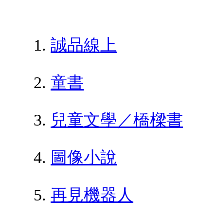
誠品線上
童書
兒童文學／橋樑書
圖像小說
再見機器人