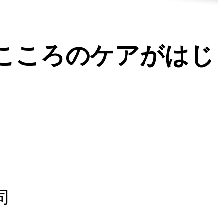
 こころのケアがは
司