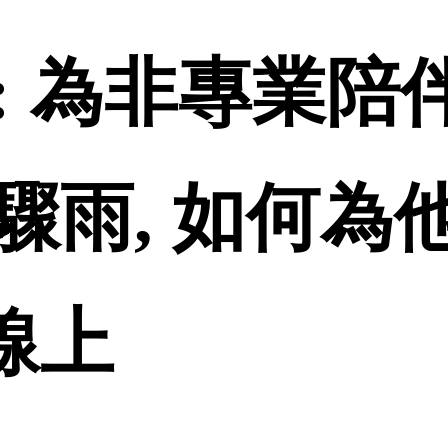
: 為非專業陪
驟雨, 如何為
品線上