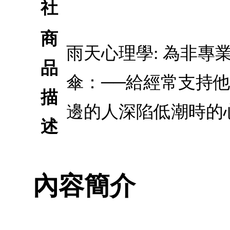
社
商
雨天心理學: 為非專
品
傘：──給經常支持
描
邊的人深陷低潮時的
述
內容簡介