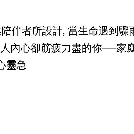
業陪伴者所設計, 當生命遇到驟
他人內心卻筋疲力盡的你──家
心靈急