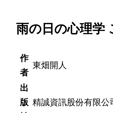
雨の日の心理学
作
東畑開人
者
出
版
精誠資訊股份有限公