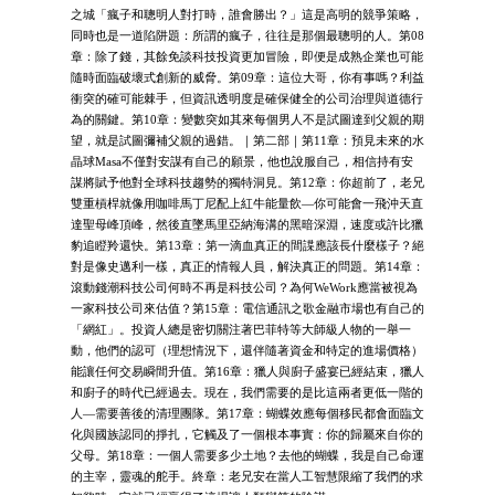
之城「瘋子和聰明人對打時，誰會勝出？」這是高明的競爭策略，
同時也是一道陷阱題：所謂的瘋子，往往是那個最聰明的人。第08
章：除了錢，其餘免談科技投資更加冒險，即便是成熟企業也可能
隨時面臨破壞式創新的威脅。第09章：這位大哥，你有事嗎？利益
衝突的確可能棘手，但資訊透明度是確保健全的公司治理與道德行
為的關鍵。第10章：變數突如其來每個男人不是試圖達到父親的期
望，就是試圖彌補父親的過錯。｜第二部｜第11章：預見未來的水
晶球Masa不僅對安謀有自己的願景，他也說服自己，相信持有安
謀將賦予他對全球科技趨勢的獨特洞見。第12章：你超前了，老兄
雙重槓桿就像用咖啡馬丁尼配上紅牛能量飲—你可能會一飛沖天直
達聖母峰頂峰，然後直墜馬里亞納海溝的黑暗深淵，速度或許比獵
豹追瞪羚還快。第13章：第一滴血真正的間諜應該長什麼樣子？絕
對是像史邁利一樣，真正的情報人員，解決真正的問題。第14章：
滾動錢潮科技公司何時不再是科技公司？為何WeWork應當被視為
一家科技公司來估值？第15章：電信通訊之歌金融市場也有自己的
「網紅」。投資人總是密切關注著巴菲特等大師級人物的一舉一
動，他們的認可（理想情況下，還伴隨著資金和特定的進場價格）
能讓任何交易瞬間升值。第16章：獵人與廚子盛宴已經結束，獵人
和廚子的時代已經過去。現在，我們需要的是比這兩者更低一階的
人—需要善後的清理團隊。第17章：蝴蝶效應每個移民都會面臨文
化與國族認同的掙扎，它觸及了一個根本事實：你的歸屬來自你的
父母。第18章：一個人需要多少土地？去他的蝴蝶，我是自己命運
的主宰，靈魂的舵手。終章：老兄安在當人工智慧限縮了我們的求