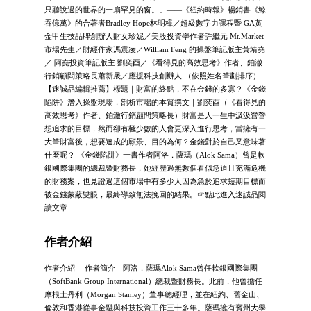
只聽說過的世界的一扇罕見的窗。」——《紐約時報》暢銷書《鯨
吞億萬》的合著者Bradley Hope林明樟／超級數字力課程暨 GA黃
金甲生技品牌創辦人財女珍妮／美股投資學作者許繼元 Mr.Market
市場先生／財經作家馮震凌／William Feng 的操盤筆記版主黃靖堯
／ 阿堯投資筆記版主 劉奕酉／《看得見的高效思考》作者、鉑澈
行銷顧問策略長蕭新晟／應援科技創辦人 （依照姓名筆劃排序）
【迷誠品編輯推薦】標題｜財富的終點，不在金錢的多寡？《金錢
陷阱》潛入操盤現場，剖析市場的本質撰文｜劉奕酉（《看得見的
高效思考》作者、鉑澈行銷顧問策略長）財富是人一生中汲汲營營
想追求的目標，然而卻有極少數的人會更深入進行思考，當擁有一
大筆財富後，想要達成的願景、目的為何？金錢對於自己又意味著
什麼呢？ 《金錢陷阱》一書作者阿洛．薩瑪（Alok Sama）曾是軟
銀國際集團的總裁暨財務長，她經歷過無數個看似急迫且充滿危機
的財務案，也見證過這個市場中有多少人因為急於追求短期目標而
被金錢蒙蔽雙眼，最終導致無法挽回的結果。☞點此進入迷誠品閱
讀文章
作者介紹
作者介紹 ｜作者簡介｜阿洛．薩瑪Alok Sama曾任軟銀國際集團
（SoftBank Group International）總裁暨財務長。此前，他曾擔任
摩根士丹利（Morgan Stanley）董事總經理，並在紐約、舊金山、
倫敦和香港從事金融與科技投資工作三十多年。薩瑪擁有賓州大學