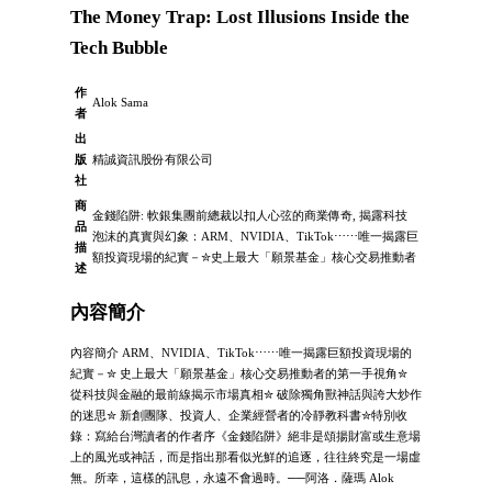
The Money Trap: Lost Illusions Inside the
Tech Bubble
作
Alok Sama
者
出
版
精誠資訊股份有限公司
社
商
金錢陷阱: 軟銀集團前總裁以扣人心弦的商業傳奇, 揭露科技
品
泡沫的真實與幻象：ARM、NVIDIA、TikTok⋯⋯唯一揭露巨
描
額投資現場的紀實－✮史上最大「願景基金」核心交易推動者
述
內容簡介
內容簡介 ARM、NVIDIA、TikTok⋯⋯唯一揭露巨額投資現場的
紀實－✮ 史上最大「願景基金」核心交易推動者的第一手視角✮
從科技與金融的最前線揭示市場真相✮ 破除獨角獸神話與誇大炒作
的迷思✮ 新創團隊、投資人、企業經營者的冷靜教科書✮特別收
錄：寫給台灣讀者的作者序《金錢陷阱》絕非是頌揚財富或生意場
上的風光或神話，而是指出那看似光鮮的追逐，往往終究是一場虛
無。所幸，這樣的訊息，永遠不會過時。──阿洛．薩瑪 Alok