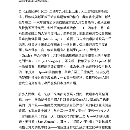
亞劇本那般循規演出。
自《金錢陷阱》於二○二四年九月出版以來，人工智慧熱潮持續升
溫，而軟銀與孫正義正站在這場浪潮的核心。我在書中提到，孫先
生早在二○一六年底首次與美國總統當選人川普會晤時，便承諾在
美投資五百億美元，創造五萬個就業機會。二○二四年十二月，這
兩位備受矚目的人物再度同台，氣勢更盛，地點選在川普位於佛羅
里達的海湖莊園（Mar-a-Lago）。這回，孫先生的承諾升級為一千
億美元投資與十萬個工作機會！一個月後，孫正義與川普再度會
面，這次選在白宮。軟銀當場宣布將攜手OpenAI、甲骨文
（Oracle）等合作夥伴，共同推動總規模高達五千億美元的「星際
之門計畫」（Project Stargate）。不久後，軟銀又領投了OpenAI新
一輪融資案，規模高達四百億美元，成為史上對民營科技公司最大
的一筆投資，OpenAI的估值也一舉攀升至三千億美元。這項交易
的架構同樣極具孫正義風格，一如書中所描述。軟銀與OpenAI同
意成立合資企業，專門服務日本企業市場。
許多人問我，這一切接下來將如何發展？對此，我通常有兩點回
應。首先，無論是投資星際之門計畫還是OpenAI，都展現了孫正
義的一貫作風——他總是大膽押注於自己深信不疑的科技巨浪與企
業家。如我在書中所述，早在二○一四年，孫先生便已一心投入人
工智慧的願景；而這一次，他所支持的對象正是OpenAI創辦人山
姆・奧特曼（Sam Altman）。其次，「星際之門計畫」正是軟銀多
項核心實力的集中體現——包括透過持股安謀所建立的半導體技術