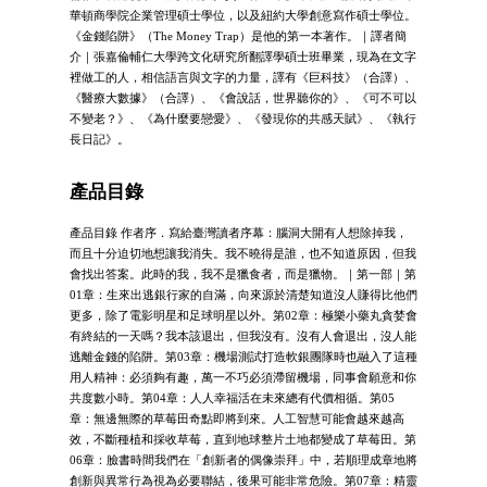
華頓商學院企業管理碩士學位，以及紐約大學創意寫作碩士學位。
《金錢陷阱》（The Money Trap）是他的第一本著作。｜譯者簡
介｜張嘉倫輔仁大學跨文化研究所翻譯學碩士班畢業，現為在文字
裡做工的人，相信語言與文字的力量，譯有《巨科技》（合譯）、
《醫療大數據》（合譯）、《會說話，世界聽你的》、《可不可以
不變老？》、《為什麼要戀愛》、《發現你的共感天賦》、《執行
長日記》。
產品目錄
產品目錄 作者序．寫給臺灣讀者序幕：腦洞大開有人想除掉我，
而且十分迫切地想讓我消失。我不曉得是誰，也不知道原因，但我
會找出答案。此時的我，我不是獵食者，而是獵物。｜第一部｜第
01章：生來出逃銀行家的自滿，向來源於清楚知道沒人賺得比他們
更多，除了電影明星和足球明星以外。第02章：極樂小藥丸貪婪會
有終結的一天嗎？我本該退出，但我沒有。沒有人會退出，沒人能
逃離金錢的陷阱。第03章：機場測試打造軟銀團隊時也融入了這種
用人精神：必須夠有趣，萬一不巧必須滯留機場，同事會願意和你
共度數小時。第04章：人人幸福活在未來總有代價相循。第05
章：無邊無際的草莓田奇點即將到來。人工智慧可能會越來越高
效，不斷種植和採收草莓，直到地球整片土地都變成了草莓田。第
06章：臉書時間我們在「創新者的偶像崇拜」中，若順理成章地將
創新與異常行為視為必要聯結，後果可能非常危險。第07章：精靈