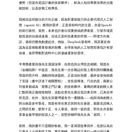
優勢（安謀亦是該計畫的技術夥伴）、鮮為人知但專業深厚的太陽
能技術，以及財務工程專長。
我相信這些賭注的方向正確，因為對運算能力與企業代理式人工智
慧（agentic AI）應用的需求，正是當前時代的主題，亦是OpenAI
的前行路徑。當然，未來也許會出現重挫或經濟衰退，引發市場質
疑投資的估值或進展，但這正是科技產業的常態——即便方向無
誤，過程仍難免動盪起伏。例如，DeepSeek發表時，我其實反倒
認為這是推動產業發展的契機，全球各地的人工智慧部署也許有望
加速，進而帶動對資料中心與邊緣運算的需求。
半導體產業與孫先生淵源深厚，自然也與台灣息息相關。我曾在
《金錢陷阱》中提及，孫先生第一次在雜誌封面上看到英特爾微處
理器的照片時，感動得熱淚盈眶。正是這份熱愛，最終促使他收購
了安謀（書中詳述了相關歷程），並投資輝達。巧合的是，兩家公
司後來都成為「星際之門計畫」的技術夥伴。臺裔的輝達創辦人黃
仁勳與孫正義惺惺相惜，這點在黃先生最近造訪東京時，已為全球
所見證。此外，孫先生與臺灣還有另一重關係——他與鴻海創辦人
郭台銘是多年摯友。我曾有幸在東京與郭先生會面，親眼見證兩人
之間的互動，默契十足，令人著迷。值得一提的是，郭先生亦是願
景基金最早期的投資人之一，並堅持稱呼孫先生為「老闆」！
當然，我的書不只是關於軟銀。我一直渴望從事寫作，也曾以為自
己會走上小說創作之路。實不相瞞，我目前正進行一個小說計畫。