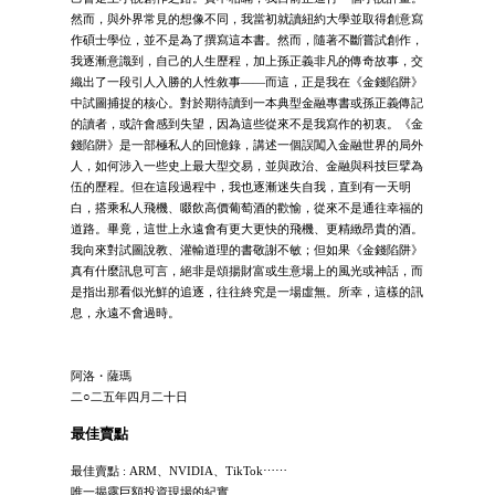
然而，與外界常見的想像不同，我當初就讀紐約大學並取得創意寫
作碩士學位，並不是為了撰寫這本書。然而，隨著不斷嘗試創作，
我逐漸意識到，自己的人生歷程，加上孫正義非凡的傳奇故事，交
織出了一段引人入勝的人性敘事——而這，正是我在《金錢陷阱》
中試圖捕捉的核心。對於期待讀到一本典型金融專書或孫正義傳記
的讀者，或許會感到失望，因為這些從來不是我寫作的初衷。《金
錢陷阱》是一部極私人的回憶錄，講述一個誤闖入金融世界的局外
人，如何涉入一些史上最大型交易，並與政治、金融與科技巨擘為
伍的歷程。但在這段過程中，我也逐漸迷失自我，直到有一天明
白，搭乘私人飛機、啜飲高價葡萄酒的歡愉，從來不是通往幸福的
道路。畢竟，這世上永遠會有更大更快的飛機、更精緻昂貴的酒。
我向來對試圖說教、灌輸道理的書敬謝不敏；但如果《金錢陷阱》
真有什麼訊息可言，絕非是頌揚財富或生意場上的風光或神話，而
是指出那看似光鮮的追逐，往往終究是一場虛無。所幸，這樣的訊
息，永遠不會過時。
阿洛・薩瑪
二○二五年四月二十日
最佳賣點
最佳賣點 : ARM、NVIDIA、TikTok⋯⋯
唯一揭露巨額投資現場的紀實