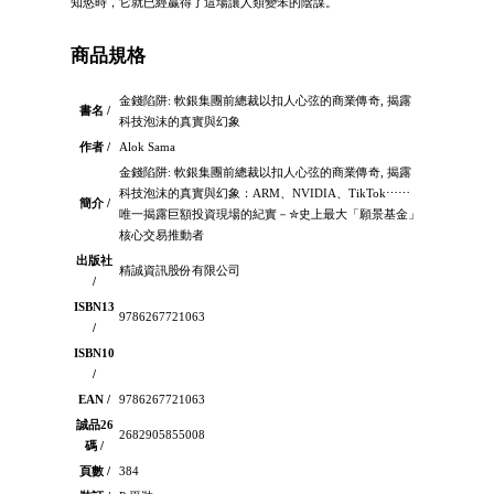
知慾時，它就已經贏得了這場讓人類變笨的陰謀。
商品規格
金錢陷阱: 軟銀集團前總裁以扣人心弦的商業傳奇, 揭露
書名 /
科技泡沫的真實與幻象
作者 /
Alok Sama
金錢陷阱: 軟銀集團前總裁以扣人心弦的商業傳奇, 揭露
科技泡沫的真實與幻象：ARM、NVIDIA、TikTok⋯⋯
簡介 /
唯一揭露巨額投資現場的紀實－✮史上最大「願景基金」
核心交易推動者
出版社
精誠資訊股份有限公司
/
ISBN13
9786267721063
/
ISBN10
/
EAN /
9786267721063
誠品26
2682905855008
碼 /
頁數 /
384