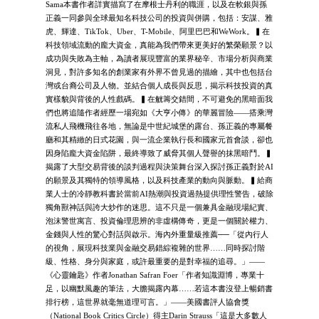
Sama本書作者詳實描寫了在摩根士丹利的職涯，以及在軟銀與孫
正義一同參與全球最知名科技公司的投資與併購，包括：安謀、雅
虎、輝達、TikTok、Uber、T-Mobile、阿里巴巴和WeWork。▍在
科技領域流動的龐大資金，真能為我們帶來更美好的繁榮願景？以
成功與失敗為主軸，為讀者展現豐富的業界秘辛、市場分析與商業
洞見，對許多知名的創業家有外界不曾見過的描繪，其中也包括台
灣或台裔公司及人物。並結合個人成長與反思，揭示科技投資的真
實樣貌與背後的人性戲碼。▍在觥籌交錯間，不可避免的黑暗面我
們也將追隨作者經歷一場宛如《大亨小傳》的華麗冒險——搭乘灣
流私人飛機飛往各地，無論是中世紀城堡的露台、孫正義的專屬餐
廳和其精緻的日式花園，與一流企業執行長和國家元首會談，卻也
因身陷龐大資金陷阱，最終導致了威脅其個人聲譽的抹黑暗鬥。▍
揭露了大型交易背後的談判過程與決策舞台深入探討孫正義對於AI
的願景及其獨特的領導風格，以及科技產業的動向與脈動。▍給商
業人士的冷靜教科書於當前AI熱潮與投資過熱提供理性警告，破除
獨角獸神話與誇大炒作的迷思。這不只是一個兼具金融現場紀實、
泡沫警世寓言、投資倫理思辨的非虛構傳奇，更是一個關於權力、
金錢與人性的驚心對話與啟示。海內外重量級推薦──「從內行人
的視角，展現科技業與金融交易錯綜複雜的世界……同時探討階
級、性格、身分與家庭，或許最重要的是對幸福的追尋。」——
《心靈鑰匙》作者Jonathan Safran Foer「作者知識淵博，專業十
足，以幽默風趣的筆法，大膽揭露內幕……若這本書沒登上暢銷書
排行榜，這世界就毫無道理可言。」——美國書評人協會獎
（National Book Critics Circle）得主Darin Strauss「這是大多數人