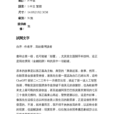
裝訂 /
P:平裝
語言 /
1:中文 繁體
尺寸 /
14.8X21X2.3CM
級別 /
N:無
提供維
無
修 /
試閱文字
自序 : 作者序．寫給臺灣讀者
書和企業一樣，也可能被「顛覆」，尤其當主題關乎科技時。這正
是我在撰寫《金錢陷阱》時的其中一項顧慮。
原本的故事是以孫正義為主軸、典型的「興衰起落」敘事。然而，
在願景基金接連受挫後，連孫先生都一度認為自己已經出局，這時
ChatGPT 卻於二○二三年十一月橫空出世，掀起了新一波人工智慧
熱潮，帶動安謀控股躋身市值突破千億美元的俱樂部，也為軟銀帶
來史上最可觀的投資收益，甚至超越阿里巴巴投資案所實現的七百
三十億美元獲利。孫正義東山再起，聲勢更勝以往。這是件好事，
像孫先生這樣立志以科技改善人類生活的願景家，正是這個世界所
亟需的。不過，就本書而言，我不得不匆匆改寫終章，以反映全新
的現實，也提醒讀者：現實世界，往往無法依照希臘悲劇或莎士比