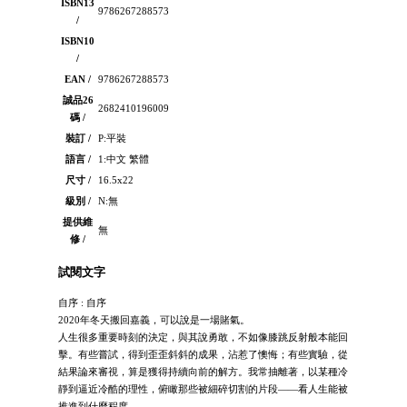
ISBN13
9786267288573
/
ISBN10
/
EAN /
9786267288573
誠品26
2682410196009
碼 /
裝訂 /
P:平裝
語言 /
1:中文 繁體
尺寸 /
16.5x22
級別 /
N:無
提供維
無
修 /
試閱文字
自序 : 自序
2020年冬天搬回嘉義，可以說是一場賭氣。
人生很多重要時刻的決定，與其說勇敢，不如像膝跳反射般本能回
擊。有些嘗試，得到歪歪斜斜的成果，沾惹了懊悔；有些實驗，從
結果論來審視，算是獲得持續向前的解方。我常抽離著，以某種冷
靜到逼近冷酷的理性，俯瞰那些被細碎切割的片段——看人生能被
推進到什麼程度。