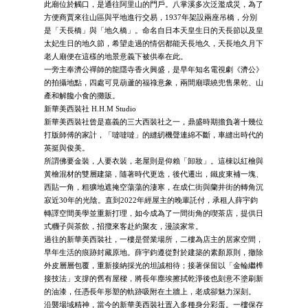
此廟位於觸口，是通往阿里山的門戶。八掌溪多次泛濫成災，為了
方便商賈來往山區與平地進行交易，1937年架設兩座吊橋，分別
是「天長橋」與「地久橋」。命名自日本天皇生日的天長節以及皇
太妃生日的地久節，希望走過的情侶都能天長地久，天長地久月下
老人廟便在這樣的地景意義下被供奉在此。
一旁主奉濟公禪師的龍隱寺香火興盛，是早年知名電視劇《濟公》
的拍攝地點，四處可見葫蘆的福祿意象，兩間廟環繞兜售果乾、山
產和解饞小食的攤販。
新華美西裝社 H.H.M Studio
新華美西裝社曾是嘉義的三大西裝社之一，鼎盛時期擔負著十幾位
打版師傅的家計，「噠噠噠」的縫紉機聲連綿不斷，車縫出時代的
英挺與俊美。
所謂佛要金裝，人要衣裝，老屋則是仰賴「卸妝」。這棟以紅檜與
黃檜混材的雙層建築，隨著時代更迭，後代遷出，鐵皮東補一塊、
西貼一角，粗獷地遮掩空蕩蕩的淒寒，在成仁街與蘭井街的轉角沉
寂近30年的光陰。直到2022年經屋主的晚輩託付，承租人薛宇鈞
轉譯空間美學並重新打理，如今成為了一間街角的喫茶店，提供日
式糰子與茶飲，招攬來客赴約聚友，漫談家常。
過往的新華美西裝社，一樓是營業場所，二樓為店主的居家空間，
早年生活的痕跡封藏原地。薛宇鈞遵從對於建築的素顏原則，撤除
外皮層層包覆，重新接納採光的坦誠相待；接著保留以「金輪繼榫
接技法」支撐的舊有屋樑，將長年塵埃擦拭乾淨後也刻意不塗刷新
的油漆，任憑長年形塑的軌跡吸附在土牆上，老成卻魅力深刻。
沿襲場域精神，當今的新華美西裝社置入多種身分彩蛋。一樓保存