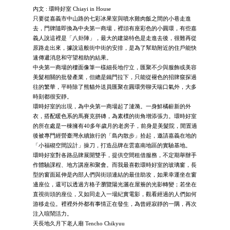
內文 : 環時好室 Chiayi in House
只要從嘉義市中山路的七彩冰果室與噴水雞肉飯之間的小巷走進
去，門牌隨即換為中央第一商場，裡頭有座彩色的小圓環，有些嘉
義人說這裡是「八卦陣」，最大的建築特色是走進去後，很難再從
原路走出來，據說這般街中街的安排，是為了幫助附近的住戶能快
速傳遞消息和守望相助的結果。
中央第一商場的樓面像筆一樣細長地佇立，匯聚不少與服飾或美容
美髮相關的批發產業，但總是鐵門拉下，只能從褪色的招牌窺探過
往的繁華，平時除了熊貓外送員匯聚在圓環旁聊天喘口氣外，大多
時刻都很安靜。
環時好室的出現，為中央第一商場起了漣漪。一身鮮橘嶄新的外
衣，搭配暖色系的馬賽克拼磚，為素樸的街角增添張力。環時好室
的所在處是一棟擁有40多年歲月的老房子，前身是美髮院，閒置過
後被專門經營臺灣永續旅行的「島內散步」拾起，邀請嘉義在地的
「小福砌空間設計」操刀，打造品牌在雲嘉南地區的實驗基地。
環時好室對各路品牌展開雙手，提供空間租借服務，不定期舉辦手
作體驗課程、地方講座和聚會。而我最喜歡環時好室的玻璃窗，長
型的窗面延伸是內部人們與街頭連結的最佳助攻，如果幸運坐在窗
邊座位，還可以透過方格子瀏覽陽光灑在屋簷的光影轉變；若坐在
直視街頭的座位，又如同走入一場紀實電影，觀看經過的人們如何
游移走位。裡裡外外都有事情正在發生，為曾經寂靜的一隅，再次
注入喧鬧活力。
天長地久月下老人廟 Tencho Chikyuu