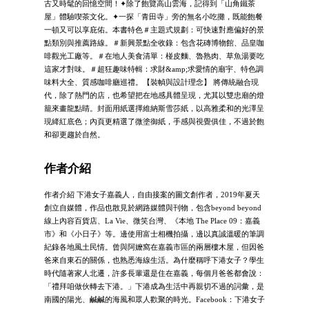
古又時髦的回憶空間！✦除了飽覽高山雲海，記得到「山角鐵茶
屋」體驗喫茶文化。✦一探「青田寺」旁的無名小吃攤，既能飽餐
一頓又可以享庇佑。本書特色＃主題式規劃：可快速對應偏好的景
點類別與推薦路線。＃新興景點全收錄：包含花磚博物館、品皇咖
啡觀光工廠等。＃在地人美食清單：椪皮麵、魯熟肉、草魚湯要吃
這家才對味。＃超狂趣味特輯：求財&amp;求愛情的廟宇、特色調
味料大全、質感咖啡廳巡禮。【裝幀與設計理念】 將傳統融合現
代，除了熱門的店，也希望把在地感具體呈現，尤其以雙忠廟的燈
籠來畫龍點睛。封面用紙選擇維納斯雪莎紙，以高雅柔和的光澤呈
現絳紅底色；內頁更精選了微塗御紙，手感與視覺俱佳，不過於飽
和卻更趨於自然。
作者介紹
作者介紹 下港女子嘉義人，自由接案的圖文創作者，2019年夏天
創立自媒體，作品也散見於網路媒體與刊物，包含beyond beyond
線上內容百貨店、La Vie、微笑台灣、《本地 The Place 09：嘉義
市》和《小日子》等。邊使用富士相機拍攝，邊以真誠溫暖的筆調
紀錄各地風土民情。曾與阿嬤窩在嘉義市區的兩層樓木屋，但因爸
爸來自東石的關係，也熟悉海線生活。為什麼稱呼下港女子？學生
時代隨著家人北遷，許多長輩還是住在嘉義，每個月爸爸都會說：
「禮拜咱做伙轉去下港。」下港成為生活中再親切不過的詞彙，是
南國的陽光、鹹鹹的海風和眾人歡聚的時光。Facebook：下港女子