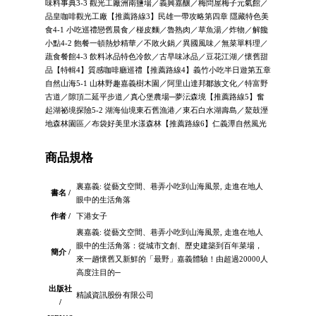
味料事典3-3 觀光工廠洲南鹽場／義興嘉釀／梅問屋梅子元氣館／
品皇咖啡觀光工廠【推薦路線3】民雄一帶攻略第四章 隱藏特色美
食4-1 小吃巡禮戀舊晨食／椪皮麵／魯熟肉／草魚湯／炸物／解饞
小點4-2 飽餐一頓熱炒精華／不敗火鍋／異國風味／無菜單料理／
蔬食餐館4-3 飲料冰品特色冷飲／古早味冰品／豆花江湖／懷舊甜
品【特輯4】質感咖啡廳巡禮【推薦路線4】義竹小吃半日遊第五章
自然山海5-1 山林野趣嘉義樹木園／阿里山達邦鄒族文化／特富野
古道／隙頂二延平步道／真心堡農場─夢沄森境【推薦路線5】奮
起湖祕境探險5-2 湖海仙境東石舊漁港／東石白水湖壽島／鰲鼓溼
地森林園區／布袋好美里水漾森林【推薦路線6】仁義潭自然風光
商品規格
裏嘉義: 從藝文空間、巷弄小吃到山海風景, 走進在地人
書名 /
眼中的生活角落
作者 /
下港女子
裏嘉義: 從藝文空間、巷弄小吃到山海風景, 走進在地人
眼中的生活角落：從城市文創、歷史建築到百年菜場，
簡介 /
來一趟懷舊又新鮮的「最野」嘉義體驗！由超過20000人
高度注目的─
出版社
精誠資訊股份有限公司
/