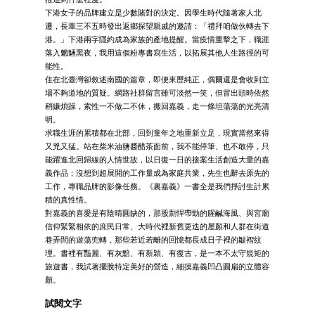
下港女子的品牌建立是少數賭對的決定。因學生時代隨著家人北
遷，長輩三不五時發出返鄉探望親戚的邀請：「禮拜咱做伙轉去下
港。」下港兩字隱約成為家族的產地提醒。當疫情重擊之下，職涯
落入魍魎黑夜，我用這個粉專書寫生活，以拓展其他人生路徑的可
能性。
住在北臺灣卻敘述南國的篇章，即便來歷純正，偶爾還是會收到立
場不夠道地的質疑。網路社群留言雖可淡然一笑，但冒出頭時依然
稍嫌煩躁，索性一不做二不休，搬回嘉義，走一條坦蕩蕩的光亮清
明。
求職生涯的累積都在北部，回到童年之地重新立足，現實當然來得
又兇又猛。站在柴米油鹽醬醋茶面前，我不能停筆、也不敢停，只
能躍進北回歸線的人情世故，以日復一日的接案生活創造大量的嘉
義作品；沒想到超展開的工作量成為家庭共業，先生也辭去原先的
工作，專職品牌的影像任務。《裏嘉義》一書全是我們掙討生計累
積的真性情。
對嘉義的喜愛是有陰晴圓缺的，那股剽悍帶勁的腥鹹海風、與宮廟
信仰緊緊相依的庶民日常、大時代裡新舊更迭的屋顏和人群在街道
巷弄間的遊蕩兜轉，那些若近若離的回憶都長成日子裡的皺褶紋
理。書裡有豔麗、有灰黯、有新穎、有復古，是一本不太守規矩的
旅遊書，我試著擺脫特定美好的營造，細摸嘉義凹凸圓扁的立體容
顏。
試閱文字