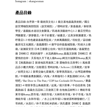
Instagram：ekangwoman
產品目錄
產品目錄 自序第一章 藝術與文化1-1 藝文基地嘉義美術館／國立
故宮博物院南部院區（故宮南院）／環時好室／新嘉義座／泰郁美
學堂／嘉藝點水道頭文創聚落／民雄表演藝術中心1-2 書店空間台
灣圖書室／渺渺書店／朴子好書室／秘書店／志美深夜圖書室／島
呼冊店1-3 特色建築嘉義舊監獄／大林萬國戲院／培桂堂／蒜頭糖
廠蔗埕文化園區／嘉義圓環1-4 廟宇信仰嘉義城隍廟／民雄大士爺
廟／副瀨富安宮‧日本王爺愛公信仰／朝天宫溫陵媽廟／嘉義雙忠
廟【特輯1】求財的廟宇：水流媽廟&amp;嘉義文財殿【特輯2】求
愛情的信仰：天長地久月下老人廟&amp;崎頂大福興宮&amp;配天
宮【推薦路線1】新港地區周邊第二章 選物與生活美學2-1 風格選
品店小獵犬商號／洽順選庒 舊時好物／JxAcces | 日系雜貨／拾筆
／拾間文化2-2 新舊交融七星藥局／新華美西裝社／台灣花磚博物
館／中埔穀倉農創園區／內海／木商珈琲2-3 來點酒精CASA／聰
明吧／Bar Door to The Past／COP bar-Cocktails Of Pioneers／秉森
酒室2-4 喫茶享受山角鐵茶屋／起風／堀川茶事／牛伯伯茶塢【推
薦路線2】嘉義生活品味二日遊第三章 在地食品材料3-1 傳統市場
東市場&amp;西市場／南田市場／大林民有市場／朴子市場／魚市
傳統市場（永和市場）／水上公有市場3-2食材原料聯發糖行／三
哥肉乾／永昌行／朴子黃清松米奶粉／吳氏醬菜【特輯3】嘉義調