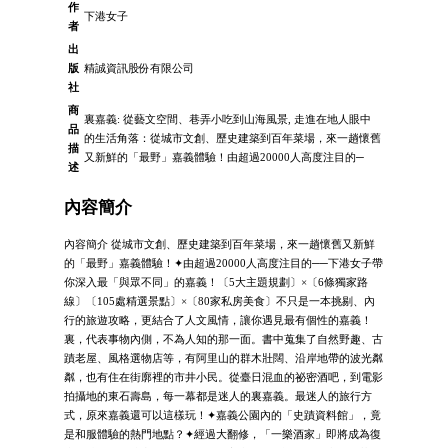
作
下港女子
者
出
版
精誠資訊股份有限公司
社
商
裏嘉義: 從藝文空間、巷弄小吃到山海風景, 走進在地人眼中
品
的生活角落：從城市文創、歷史建築到百年菜場，來一趟懷舊
描
又新鮮的「最野」嘉義體驗！由超過20000人高度注目的─
述
內容簡介
內容簡介 從城市文創、歷史建築到百年菜場，來一趟懷舊又新鮮
的「最野」嘉義體驗！✦由超過20000人高度注目的──下港女子帶
你深入最「與眾不同」的嘉義！〔5大主題規劃〕×〔6條獨家路
線〕〔105處精選景點〕×〔80家私房美食〕不只是一本挑剔、內
行的旅遊攻略，更結合了人文風情，讓你遇見最有個性的嘉義！
裏，代表事物內側，不為人知的那一面。書中蒐集了自然野趣、古
蹟老屋、風格選物店等，有阿里山的群木壯闊、沿岸地帶的波光粼
粼，也有住在街廓裡的市井小民。從臺日混血的祕密酒吧，到電影
拍攝地的東石壽島，每一幕都是迷人的裏嘉義。最迷人的旅行方
式，原來嘉義還可以這樣玩！✦嘉義公園內的「史蹟資料館」，竟
是和服體驗的熱門地點？✦經過大翻修，「一樂酒家」即將成為復