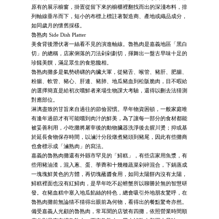
原有的展示櫥窗，掛置從留下來的櫥櫃裡翻找而出的深淺布料，排
列軸線垂吊而下，短小的布標上標註著製造商、產地或織品成分，
如同歲月的懷舊採樣。
魯熟肉 Side Dish Platter
美食背後潛伏著一絲看不見的演進軸線。魯熟肉是嘉義地區「黑白
切」的總稱，店家俐落的刀法剁剁劃切，揮舞出一盤古早味十足的
珍饈美饌，滿足眾生的食慾饞相。
魯熟肉攤多是氣勢磅礴的內臟大軍，從豬舌、喉管、豬肝、肥腸、
粉腸、軟管、豬心、肝連、豬肺、地瓜豬血到松阪脆肉，目不暇給
的選擇簡直是給初次嚐鮮者來場生物課大考驗，還得以刪去法猜測
對應部位。
淋漓盡致的甘旨來自過往的節儉習慣。早年物資困頓，一般家庭唯
有逢年過節才有可能嚐到肉汁的鮮美，為了讓每一部分的食材都能
被妥善利用，小吃攤將屠宰後的動物臟器洗淨後去腥川燙；抑或基
於延長食物保存時間，以滷汁分段燉煮豬頭到豬尾，因此有些攤商
也會標示成「滷熟肉」的寫法。
嘉義的魯熟肉攤還有外縣市罕見的「鱘糕」，有些店家用魚漿，有
些用豬油渣，混入蔥、蛋、荸薺和十幾種蔬菜剁碎混合，下鍋蒸成
一塊塊鮮黃色的方體，再切塊蘸醬食用，如同太陽餅內沒有太陽，
鱘糕裡面也沒有紅鱘肉，是早年吃不起螃蟹所以聊勝於無的智慧研
發。在豬血糕中塞入地瓜餡絲的特色，總會吸引外地朋友驚呼，在
魯熟肉攤前無論猜不猜得出眼前為何物，看得出的餐點驚奇亦然。
備受嘉義人光顧的魯熟肉，常耳聞的店號有四攤，依照營業時間順