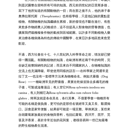
則是試圖整合當時所有可得的知識。西元前四世紀的亞里斯多德，
寫下了他所知道的有關動物的一切；而在那之後不久，他的弟子泰
奧弗拉斯托斯 （Theophrastus）也有樣學樣，只是他記錄的重點是
植物。有關物種的知識繼續在累積，新的發現也不斷在進行。有愈
來愈多作物經農人試種成功，這不但提高人類食物的營養價值，也
擴展我們栽種糧食作物的氣候與區域範圍。以許多不同動植物入藥
來治療各種病痛為特色的傳統中國醫學，在東亞許多地區愈來愈受
歡迎。
不過，西方社會在十七、十八世紀跨入科學革命之前，情況卻已變
得一團混亂。有關動植物的知識，在歐洲有將近兩千年的時間，完
全缺乏統整歸納性的記述；而且來自不同國家的人，在物種知識的
交流上也充滿障礙。即使使用同樣的語言──在科學家之間通常是
拉丁文──也沒有一套標準方法來為物種命名。例如犬薔薇（Dog
Rose）──一種歐洲常見的野薔薇，果實在乾燥並除去多纖毛的種
子後，可製成滋養湯品；有人管它叫Rosa sylvestris inodora seu
canina，有人則稱它為Rosa sylvestris alba cum rubore folio
glabro，簡單說就是各命其名，各行其事。不僅要學會一物種所有
可能的名稱是個負擔，更可怕的是那些名號經常又臭又長、艱澀拗
口。誤會是家常便飯，結果卻可能是一場災難。舉例來說，某些來
自胡蘿蔔家族最好的食物與香料，包括紅蘿蔔、西洋芹、茴芹、芫
荽及洋香菜，基於非常近似的花與葉 ，都很容易和一些已知最毒
的野生植物產生混淆。