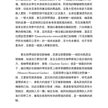
傷。雖然這名學生本身就來自這個區域，對當地的蜥蜴種類也瞭若
指掌，但從未見過長得像這樣的爬蟲類。這隻大壁虎在很多方面都
教人驚歎：不僅體型很可能是莫三比克最大，全身也覆滿漂亮的花
紋，一雙大黃眼，鼻孔四周帶環紋，還有輕輕一碰就脫落、極度脆
弱的皮膚──這是牠得以從掠食者身邊脫逃的絕技。而且就像我們
後來在那次考察中的作息，整個白晝牠都在睡眠狀態，只在稍微涼
爽的夜晚活動。不過，這到底是一種沒被記錄過的新物種，還是艾
拉肥趾壁虎屬中 Elasmodactylus tetensis這個已知物種（可見於離我
們所在地幾百公里外）的一個未知族群，至今尚未釐清。但不管答
案為何，這都是一個讓人興奮的發現。
要在熱帶地區發現新物種，其實沒那麼困難──倘若你熟悉這
類物種，知道自己要找什麼，並且去那些生物學家很少造訪過的地
方。植物學家夏洛特．泰勒（Charlotte Taylor）就是一個最好的例
子，她任職於在植物科學與保育上都享譽國際的美國密蘇里植物園
（Missouri Botanical Garden），且跟我博士論文所關注的對象一
樣，主要探究南美植物，是目前仍然活躍的植物學家中，研究成果
最豐碩者之一。泰勒大約描述了五百種新植物種，還為其他四百多
種雖然已知、但必須重新分類者（例如，透過新發現證明其原有分
類錯誤，應該歸入另一屬）確定名稱。能與知識如此淵博的人共同
進行田野工作，像我在南美時有幸經歷過的那樣，是一種很棒的經
驗。