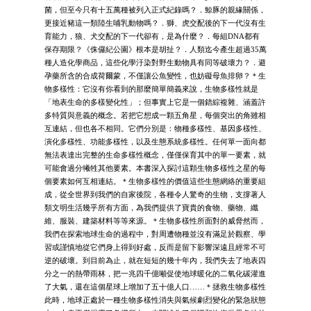
菌，但至今只有十五萬種被列入正式紀錄嗎？．鯨豚的親緣關係，
更接近豬這一類陸生哺乳動物嗎？．獅、虎交配後的下一代沒有生
育能力，狼、犬交配的下一代卻有，是為什麼？．每組DNA都有
保存期限？《侏儸紀公園》根本是胡扯？．人類迄今產生超過35萬
種人造化學商品，這些化學汙染對野生動物具有同等破壞力？．避
孕藥所含的合成荷爾蒙，不僅讓公魚變性，也妨礙母魚排卵？＊生
物多樣性：它沒有你看到的那麼簡單簡義來說，生物多樣性就是
「地表生命的多樣變化性」；但事實上它是一個錯綜複雜、涵蓋許
多特質與意義的概念。若把它想成一顆五角星，每個突出的角雖相
互連結，但也各不相同。它們分別是：物種多樣性、基因多樣性、
演化多樣性、功能多樣性，以及生態系統多樣性。任何單一面向都
無法表達出完整的生命多樣性概念，僅僅保育其中的單一要素，就
可能會過分犧牲其他要素。本書深入探討這顆生物多樣性之星的每
個要素如何互相連結。＊生物多樣性的價值這些生態網絡的重要組
成，從全世界到我們的自家後院，各種令人驚奇的生物，支撐著人
類文明生活幾乎所有方面，為我們提供了寶貴的食物、藥物、纖
維、服裝、建築材料等等來源。＊生物多樣性所面對的威脅然而，
我們在探索地球生命的過程中，對周遭物種並沒有滿足於觀察、學
習或謹慎地從它們身上得到好處，反而是留下影響深遠且經常不可
逆的破壞。到目前為止，就在短短的幾十年內，我們失去了地表四
分之一的熱帶雨林，把一兆四千億噸促使地球暖化的二氧化碳灌進
了大氣，還在這個星球上增加了五十億人口……＊拯救生物多樣性
此時，地球正處於一種生物多樣性消失與氣候劇烈變化的緊急狀態