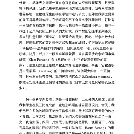
什麼」。就像天文學家一直在愈來愈遠的太空發現新星系，只要觀
察得夠仔細，我們也幾乎能在任何地方發現新物種。我有幸能遊歷
世界各地，在物種原生的棲息環境中進行研究，但即使我的主要目
的並不是尋找新物種，它們還是免不了會冒出來讓我發現。好比有
一次我們在祕魯進行探勘，第一天我就在一條森林小徑上，撞見一
根從十公尺高的樹上掉下來的大樹枝。我本想把它隨手丟到路旁，
卻立刻注意到那上面有花，甚至還帶著果實。因此，我拿出放大鏡
來，仔細觀察它的葉片排列方式與花朵的細部，並很快認出它是哪
一科植物──是某種咖啡的遠親，但到底是哪一種，我完全摸不著
頭緒。於是，我折了一段塞進塑膠袋裡，並在當天傍晚拿給同事佩
爾森（Claes Persson）看（幸運的是，他正好是這類植物的專
家），他立刻知道這是從未被正式命名過的物種。事後，它被證明
是牛眼棠屬（Cordiera）的一個新物種，這個屬大約有二十五個
種，只分布在熱帶美洲。我們後來把它命名為Cordiera montana，
以標示安地斯山是這個物種的原生地（目前已知可見於祕魯及厄瓜
多）。
另一個科學新發現，則是一種體長約十五公分的大壁虎，那是
我和學生在莫三比克北部一處地形崎嶇的裸岩區發現的。當天，我
們已經在炙熱的驕陽下徒步了數個小時，身上背著好幾天分的飲水
和食物。日落之後，氣溫略降，我們又帶著頭燈在附近走了一會
兒；夜色如墨，四周一片漆黑，但我們突然看到一塊巨岩下，有雙
亮晶晶的眼睛在回瞪著我們。一個叫法魯克（Harith Farooq）的學
生大膽地往前一躍，並想辦法抓到了牠──代價是身上無數大小刮