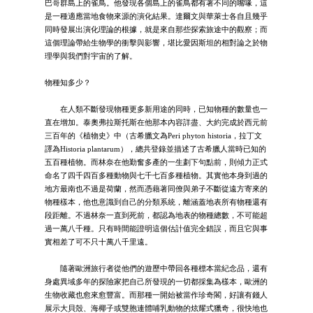
巴哥群島上的雀鳥。他發現各個島上的雀鳥都有著不同的嘴喙，這
是一種適應當地食物來源的演化結果。達爾文與華萊士各自且幾乎
同時發展出演化理論的根據，就是來自那些探索旅途中的觀察；而
這個理論帶給生物學的衝擊與影響，堪比愛因斯坦的相對論之於物
理學與我們對宇宙的了解。
物種知多少？
在人類不斷發現物種更多新用途的同時，已知物種的數量也一
直在增加。泰奧弗拉斯托斯在他那本內容詳盡、大約完成於西元前
三百年的《植物史》中（古希臘文為Peri phyton historia，拉丁文
譯為Historia plantarum），總共登錄並描述了古希臘人當時已知的
五百種植物。而林奈在他勤奮多產的一生劃下句點前，則傾力正式
命名了四千四百多種動物與七千七百多種植物。其實他本身到過的
地方最南也不過是荷蘭，然而憑藉著同僚與弟子不斷從遠方寄來的
物種樣本，他也意識到自己的分類系統，離涵蓋地表所有物種還有
段距離。不過林奈一直到死前，都認為地表的物種總數，不可能超
過一萬八千種。只有時間能證明這個估計值完全錯誤，而且它與事
實相差了可不只十萬八千里遠。
隨著歐洲旅行者從他們的遊歷中帶回各種標本當紀念品，還有
身處異域多年的探險家把自己所發現的一切都採集為樣本，歐洲的
生物收藏也愈來愈豐富。而那種一開始被當作珍奇閣，好讓有錢人
展示大貝殼、海椰子或雙胞連體哺乳動物的炫耀式獵奇，很快地也