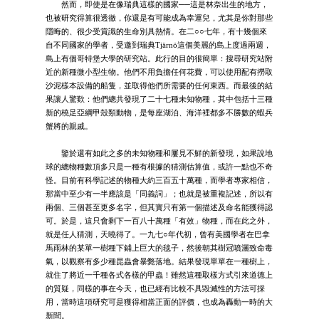
然而，即使是在像瑞典這樣的國家──這是林奈出生的地方，
也被研究得算很透徹，你還是有可能成為幸運兒，尤其是你對那些
隱晦的、很少受賞識的生命別具熱情。在二○○七年，有十幾個來
自不同國家的學者，受邀到瑞典Tjärnö這個美麗的島上度過兩週，
島上有個哥特堡大學的研究站。此行的目的很簡單：搜尋研究站附
近的新種微小型生物。他們不用負擔任何花費，可以使用配有撈取
沙泥樣本設備的船隻，並取得他們所需要的任何東西。而最後的結
果讓人驚歎：他們總共發現了二十七種未知物種，其中包括十三種
新的橈足亞綱甲殼類動物，是每座湖泊、海洋裡都多不勝數的蝦兵
蟹將的親戚。
鑒於還有如此之多的未知物種和屢見不鮮的新發現，如果說地
球的總物種數頂多只是一種有根據的猜測估算值，或許一點也不奇
怪。目前有科學記述的物種大約三百五十萬種，而學者專家相信，
那當中至少有一半應該是「同義詞」；也就是被重複記述，所以有
兩個、三個甚至更多名字，但其實只有第一個描述及命名能獲得認
可。於是，這只會剩下一百八十萬種「有效」物種，而在此之外，
就是任人猜測，天曉得了。一九七○年代初，曾有美國學者在巴拿
馬雨林的某單一樹種下鋪上巨大的毯子，然後朝其樹冠噴灑致命毒
氣，以觀察有多少種昆蟲會暴斃落地。結果發現單單在一種樹上，
就住了將近一千種各式各樣的甲蟲！雖然這種取樣方式引來道德上
的質疑，同樣的事在今天，也已經有比較不具毀滅性的方法可採
用，當時這項研究可是獲得相當正面的評價，也成為轟動一時的大
新聞。