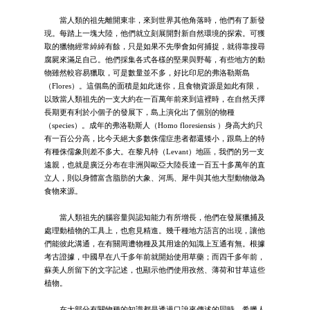
當人類的祖先離開東非，來到世界其他角落時，他們有了新發
現。每踏上一塊大陸，他們就立刻展開對新自然環境的探索。可獲
取的獵物經常綽綽有餘，只是如果不先學會如何捕捉，就得靠搜尋
腐屍來滿足自己。他們採集各式各樣的堅果與野莓，有些地方的動
物雖然較容易獵取，可是數量並不多，好比印尼的弗洛勒斯島
（Flores）。這個島的面積是如此迷你，且食物資源是如此有限，
以致當人類祖先的一支大約在一百萬年前來到這裡時，在自然天擇
長期更有利於小個子的發展下，島上演化出了個別的物種
（species）。成年的弗洛勒斯人（Homo floresiensis ）身高大約只
有一百公分高，比今天絕大多數侏儒症患者都還矮小，跟島上的特
有種侏儒象則差不多大。在黎凡特（Levant）地區，我們的另一支
遠親，也就是廣泛分布在非洲與歐亞大陸長達一百五十多萬年的直
立人，則以身體富含脂肪的大象、河馬、犀牛與其他大型動物做為
食物來源。
當人類祖先的腦容量與認知能力有所增長，他們在發展獵捕及
處理動植物的工具上，也愈見精進。幾千種地方語言的出現，讓他
們能彼此溝通，在有關周遭物種及其用途的知識上互通有無。根據
考古證據，中國早在八千多年前就開始使用草藥；而四千多年前，
蘇美人所留下的文字記述，也顯示他們使用孜然、薄荷和甘草這些
植物。
在大部分有關物種的知識都是透過口說來傳述的同時，希臘人