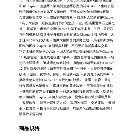
化：演化多樣性的價值Chapter 4 功能：環境變遷對功能多樣性的
影響Chapter 5 生態系：氣候與生態系類型的關係PART 2 生物多樣
性的價值Chapter 6 為了人類自己：不可或缺的食物與藥物來源 －
金雞納樹與奎寧 －人體所需的營養素 －自然對人類的貢獻Chapter
7 為了大自然：維持生態的平衡與繁茂 －在八匹狼重返黃石公園之
後 －夏威夷半邊蓮的命運Chapter 8 為了物種本身：生存、留存和
再生的權利PART 3 生物多樣性面對的威脅Chapter 9 棲地流失：大
加速時代帶來的破壞 －遭到大量開發的原野土地 －馬達加斯加島
面臨的困境Chapter 10 開發與利用：不必要的濫捕與非法交易 －
判定木材的來源是否合法 －因人類經濟活動而滅絕的動物Chapter
11 氣候變遷：適應或遷移並非易事 －應對全球暖化的兩條路 －惡
劣的海洋環境 －遭破壞的物候關係 －頻繁的極端天氣事件Chapter
12 其他隱憂與危險：所有事件都在相互作用中 －入侵物種帶來的
破壞 －塑膠、化學物、照明、噪音的污染 －新興傳染疾病PART 4
拯救生物多樣性Chapter 13 宏觀的解決辦法：保護、復育、禁令、
糧食需求與永續發展 －森林再造的黃金法則 －設置保護區的要點
－國際間的官方合作很重要 －解決深層的糧食需求因素 －投資於
朝永續轉型Chapter 14 個人能做的事：從食衣住行減少環境足跡
－改變飲食 －調整居家生活方式 －我們的後院 －交通運輸 －發揮
個人軟實力 －投資與其他行動結語：展望未來謝辭詞彙表延伸閱
讀圖片來源索引
商品規格