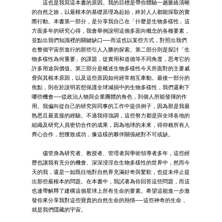
這也是我寫這本書的原因。我的目標是帶你體驗一趟脈絡清晰
的自然之旅，以最根本的基礎原理為起始，終於人人都能採取的實
際行動。本書第一部分，是分享我自己在「什麼是生物多樣性」這
方面多年的研究心得，我會舉例說明這個多面向概念的各種要素，
並點出我們知識裡的關鍵缺口──而這也以某些方式，對照出我們
在整個宇宙所進行的那些引人入勝的探索。第二部分則是探討「生
物多樣性為何重要」的課題，從實用和道德等不同角度，思考它的
許多用途與價值。第三部分是概述生物多樣性今天所面對的主要威
脅與其根本原因，以及這些原因如何經常相互牽動。最後一部分的
焦點，則在於說明若想保護全球減損中的生物多樣性，我們還剩下
哪些機會──從政治人物與企業團體的角色，到個人所能發揮的作
用。我偏向從自己的研究與同事的工作中提供例子，因為那是我最
熟悉且最直接的經驗。不過我得強調，這些努力都是與全球各地的
組織及研究人員密切合作的成果，因為地球的未來，得仰賴所有人
齊心合作，想獲致成功，像這樣的夥伴關係絕對不可或缺。
儘管身為研究者、教授者、管理者與學術領導者多年，這些經
歷也讓我有充分的機會、深深浸淫在生物多樣性的世界中，然而今
天的我，還是一如既往地對自然界充滿好奇與驚歎，也從未停止提
出那些最根本的問題。在本書中，我試著為你回答這些問題，而這
也連帶解釋了建構這個星球上所有生命的要素。希望這能進一步激
發你來分享我對這些寶貴的自然生命的熱情──這些神奇的生命，
就是我們隱藏的宇宙。