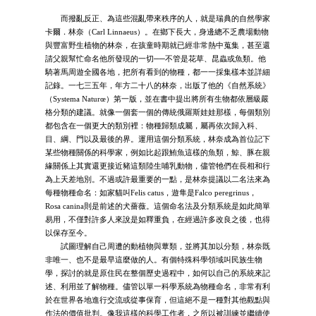
而撥亂反正、為這些混亂帶來秩序的人，就是瑞典的自然學家
卡爾．林奈（Carl Linnaeus）。在鄉下長大，身邊總不乏農場動物
與豐富野生植物的林奈，在孩童時期就已經非常熱中蒐集，甚至還
請父親幫忙命名他所發現的一切──不管是花草、昆蟲或魚類。他
騎著馬周遊全國各地，把所有看到的物種，都一一採集樣本並詳細
記錄。一七三五年，年方二十八的林奈，出版了他的《自然系統》
（Systema Naturœ）第一版，並在書中提出將所有生物都依層級嚴
格分類的建議。就像一個套一個的傳統俄羅斯娃娃那樣，每個類別
都包含在一個更大的類別裡：物種歸類成屬，屬再依次歸入科、
目、綱、門以及最後的界。運用這個分類系統，林奈成為首位記下
某些物種關係的科學家，例如比起跟鮪魚這樣的魚類，鯨、豚在親
緣關係上其實還更接近豬這類陸生哺乳動物，儘管牠們在長相和行
為上天差地別。不過或許最重要的一點，是林奈提議以二名法來為
每種物種命名：如家貓叫Felis catus，遊隼是Falco peregrinus，
Rosa canina則是前述的犬薔薇。這個命名法及分類系統是如此簡單
易用，不僅對許多人來說是如釋重負，在經過許多改良之後，也得
以保存至今。
試圖理解自己周遭的動植物與蕈類，並將其加以分類，林奈既
非唯一、也不是最早這麼做的人。有個特殊科學領域叫民族生物
學，探討的就是原住民在整個歷史過程中，如何以自己的系統來記
述、利用並了解物種。儘管以單一科學系統為物種命名，非常有利
於在世界各地進行交流或從事保育，但這絕不是一種對其他觀點與
作法的價值批判。像我這樣的科學工作者，之所以被訓練並繼續使