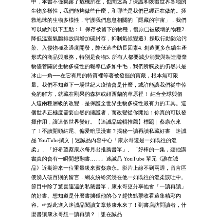
中，本書不僅揭露了危機所在，也闡述為了保護和恢復世界各地的
生物多樣性，我們能夠做些什麼，和哪些是我們已經正在做的。拯
救地球的生物多樣性，守護我們息息相關的「隱藏的宇宙」，我們
可以做到以下五點：1. 保存被留下的物種，復原已被破壞的物種2.
降低溫室氣體排放與增加碳封存，抑制氣候變遷3. 採取行動防治污
染、入侵物種及過度開發，降低這些助長因素4. 創造更多永續生產
形式的商品與服務，特別是食物5. 所有人都要減少消費與製造廢棄
物儘管關於生物多樣性的報導已多如牛毛，我們所觸及的仍然只是
冰山一角──在它有用的特質裡等著被發掘的寶藏，根本無可限
量。我們不知道下一場世紀大疫情會是什麼，或許能讓我們從中倖
免的解方，就藏在剛果的森林或紐西蘭的草原裡！ 結合全球與個
人這兩種層級的改變，是保護全世界生物多樣性最有力的工具。這
個世界正極度需要自然的擁護者，而改變從你開始：你真的可以發
揮作用，讓這個世界變好。【迷誠品編輯推薦】標題｜蔡康永來
了！不讀開頭結尾、偏愛暗黑漫畫？揭秘一讀再讀私藏好書｜迷誠
品 YouTube撰文｜迷誠品內容中心「康永哥還是一如既往的溫
柔」、「好希望蔡康永每月出推薦書單」、「好棒的一集，聽他講
書真的會有一瞬間想翻書……」迷誠品 YouTube 單元《誰在誠
品》近期迎來一位重量級來賓蔡康永。影片上線不到兩週，留言區
便湧入破百則的留言，網友紛紛沉浸在他一如既往的溫柔談吐中。
節目中除了驚喜連連的私藏書單，康永哥更分享他會「一讀再讀」
的好書。想知道是什麼書擄獲他的心？趕快點擊收看這集精彩內
容。☞點此進入迷誠品閱讀文章蔡康永來了！到書店訪問讀者，什
麼書讓康永哥想一讀再讀？｜誰在誠品