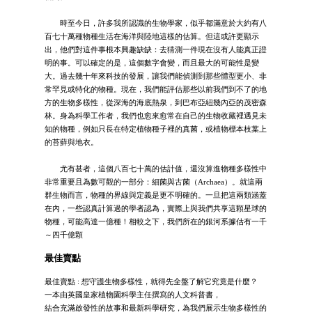
時至今日，許多我所認識的生物學家，似乎都滿意於大約有八
百七十萬種物種生活在海洋與陸地這樣的估算。但這或許更顯示
出，他們對這件事根本興趣缺缺：去猜測一件現在沒有人能真正證
明的事。可以確定的是，這個數字會變，而且最大的可能性是變
大。過去幾十年來科技的發展，讓我們能偵測到那些體型更小、非
常罕見或特化的物種。現在，我們能評估那些以前我們到不了的地
方的生物多樣性，從深海的海底熱泉，到巴布亞紐幾內亞的茂密森
林。身為科學工作者，我們也愈來愈常在自己的生物收藏裡遇見未
知的物種，例如只長在特定植物種子裡的真菌，或植物標本枝葉上
的苔蘚與地衣。
尤有甚者，這個八百七十萬的估計值，還沒算進物種多樣性中
非常重要且為數可觀的一部分：細菌與古菌（Archaea）。就這兩
群生物而言，物種的界線與定義是更不明確的。一旦把這兩類涵蓋
在內，一些認真計算過的學者認為，實際上與我們共享這顆星球的
物種，可能高達一億種！相較之下，我們所在的銀河系據估有一千
～四千億顆
最佳賣點
最佳賣點 : 想守護生物多樣性，就得先全盤了解它究竟是什麼？
一本由英國皇家植物園科學主任撰寫的人文科普書，
結合充滿啟發性的故事和最新科學研究，為我們展示生物多樣性的