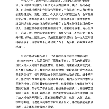
一九九○年，因為一部太空望遠鏡，人類的太空探索再現熱
潮，而這部望遠鏡被冠上哈伯之名以向他致敬，或許一點都不意
外。它以無比清晰的彩色影像告訴我們，宇宙遠比任何人所能想像
的更浩瀚無垠，更教人驚歎。今天的天文學家甚至認為，在可觀察
的宇宙裡，總共有多到令人咋舌的兩千億個星系及十億兆顆恆星。
讓我們試著從這個角度來理解這些數字：如果每顆恆星都跟豌豆一
樣大，這個數量不僅可以覆蓋整個地球，還能在地表堆出兩公里厚
的「豌豆」層。我們無從得知太空中有多少行星，不過自第一顆系
外行星（即在太陽系之外、環繞恆星運行的星球）在一九九五年獲
得確認以來，科學家至今已經發現了四千三百多顆，而且數量還在
增加中。
至於在地球這顆行星上，代表各種各樣生命的生物多樣性
（biodiversity），就是我們的「隱藏的宇宙」。而它的構成要素，
遠比大部分人可能了解的更豐富、更多樣、更複雜且更緊密交織。
在人類的演化史上，我們的老祖宗在食物、遮蔽處與舒適性等基本
需求的引領下，很早就開始在非洲四處探索生物多樣性。幾十萬年
來，他們幾乎嚐遍所有自己接觸過的東西。他們以感官來探索生活
周遭的植物，並觀察其他動物吃什麼，然後發現有些植物的地下根
莖雖可食用，葉子吃了卻會生病；有些果實香甜多汁，有些卻苦澀
無比；還有一些最好敬謝不敏。他們的食物清單內容逐漸擴增，除
了納入植物的不同部位，還有蕈菇及哺乳類、鳥類、魚類、昆蟲、
蜘蛛等動物。他們也學到哪些木材最適合生火，哪些動物的毛皮最
保暖，以及哪些果實最教人垂涎。