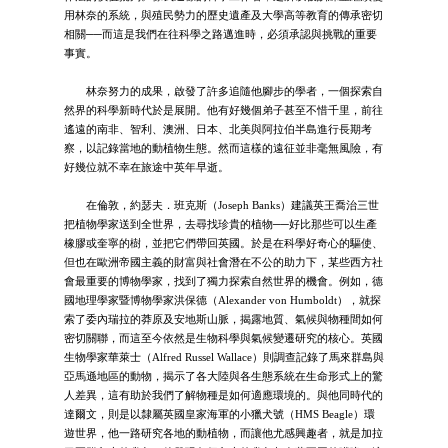
用林奈的系統，與殖民勢力的歷史遺產及大學高等教育的傳承密切
相關──而這是我們在往科學之路邁進時，必須承認與挑戰的重要
事實。
林奈努力的成果，啟發了許多追隨他腳步的學者，一個探索自
然界的科學新時代於是展開。他有好幾個弟子甚至不惜千里，前往
遙遠的南非、智利、澳洲、日本、北美與阿拉伯半島進行長期考
察，以記錄當地的動植物生態。然而這樣的遠征並非毫無風險，有
好幾位就不幸在旅途中英年早逝。
在倫敦，約瑟夫．班克斯（Joseph Banks）建議英王喬治三世
把植物學家送到全世界，去尋找珍貴的植物──好比那些可以生產
橡膠或奎寧的樹，並把它們帶回英國。於是在科學好奇心的驅使、
但也在歐洲帝國主義的財富與社會潛在不公的助力下，某些西方社
會最重要的博物學家，找到了獨力探索自然世界的機會。例如，德
國地理學家暨博物學家洪保德（Alexander von Humboldt），就探
索了委內瑞拉的莽原及安地斯山脈，揭露地質、氣候與物種間如何
密切關聯，而這至今依然是生物科學與氣候變遷研究的核心。英國
生物學家華萊士（Alfred Russel Wallace）則調查記錄了馬來群島與
亞馬遜地區的動物，揭示了各大陸與各生態系統在生命形式上的驚
人差異，這有助於我們了解物種是如何適應環境的。與他同時代的
達爾文，則是以隸屬英國皇家海軍的小獵犬號（HMS Beagle）環
遊世界，他一路研究各地的動植物，而讓他尤感興趣者，就是加拉