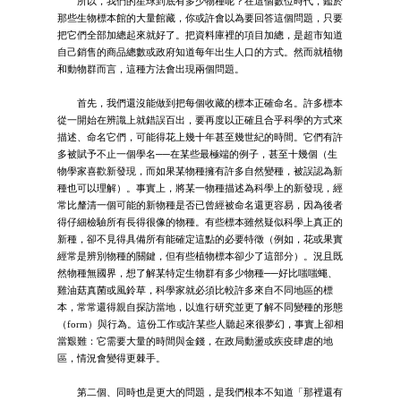
所以，我們的星球到底有多少物種呢？在這個數位時代，鑑於
那些生物標本館的大量館藏，你或許會以為要回答這個問題，只要
把它們全部加總起來就好了。把資料庫裡的項目加總，是超市知道
自己銷售的商品總數或政府知道每年出生人口的方式。然而就植物
和動物群而言，這種方法會出現兩個問題。
首先，我們還沒能做到把每個收藏的標本正確命名。許多標本
從一開始在辨識上就錯誤百出，要再度以正確且合乎科學的方式來
描述、命名它們，可能得花上幾十年甚至幾世紀的時間。它們有許
多被賦予不止一個學名──在某些最極端的例子，甚至十幾個（生
物學家喜歡新發現，而如果某物種擁有許多自然變種，被誤認為新
種也可以理解）。事實上，將某一物種描述為科學上的新發現，經
常比釐清一個可能的新物種是否已曾經被命名還更容易，因為後者
得仔細檢驗所有長得很像的物種。有些標本雖然疑似科學上真正的
新種，卻不見得具備所有能確定這點的必要特徵（例如，花或果實
經常是辨別物種的關鍵，但有些植物標本卻少了這部分）。況且既
然物種無國界，想了解某特定生物群有多少物種──好比嗤嗤蠅、
雞油菇真菌或風鈴草，科學家就必須比較許多來自不同地區的標
本，常常還得親自探訪當地，以進行研究並更了解不同變種的形態
（form）與行為。這份工作或許某些人聽起來很夢幻，事實上卻相
當艱難：它需要大量的時間與金錢，在政局動盪或疾疫肆虐的地
區，情況會變得更棘手。
第二個、同時也是更大的問題，是我們根本不知道「那裡還有