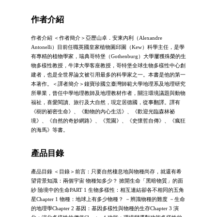
作者介紹
作者介紹 ＜作者簡介＞亞歷山卓．安東內利（Alexandre
Antonelli）目前任職英國皇家植物園邱園（Kew）科學主任，是學
有專精的植物學家，瑞典哥特堡（Gothenburg）大學屢獲殊榮的生
物多樣性教授，牛津大學客座教授，哥特堡全球生物多樣性中心創
建者，也是全世界論文被引用最多的科學家之一。本書是他的第一
本著作。＜譯者簡介＞鐘寶珍國立臺灣師範大學地理系及地理研究
所畢業，曾任中學地理教師及地理教材作者，關注環境議題與動物
福祉，喜愛閱讀、旅行及大自然，現定居德國，從事翻譯。譯有
《樹的祕密生命》、《動物的內心生活》、《歡迎光臨森林祕
境》、《自然的奇妙網路》、《荒園》、《史懷哲自傳》、《瘋狂
的海馬》等書。
產品目錄
產品目錄 ＜目錄＞前言：只要自然棲息地與物種尚存，就還有希
望背景知識：兩個宇宙 物種知多少？ 掀開生命「黑暗物質」的面
紗 險境中的生命PART 1 生物多樣性：相互連結卻各不相同的五角
星Chapter 1 物種：地球上有多少物種？ －辨識物種的難度 －生命
的地理學Chapter 2 基因：基因多樣性與物種的生存Chapter 3 演