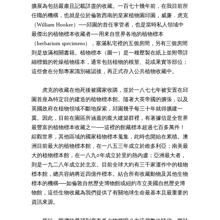
擴展為包括嚴肅且記載詳盡的收藏。一百七十幾年前，在我目前所
任職的機構，也就是位於倫敦西南的皇家植物園邱園，威廉．虎克
（William Hooker）──邱園的首任掌管者，也是當時私人領域中
最傑出的植物標本收藏者──用來自世界各地的植物標本
（herbarium specimens），塞滿私宅裡的五個房間，另有三個房間
則是放滿相關書籍。植物標本（圖一）是一種壓製在紙上並附帶詳
細標籤的乾燥植物樣本，通常包括植物的根莖、花或果實等部位；
這些會在分類專家識別確認後，再正式存入公共植物收藏中。
虎克的收藏在他死後被國家收購，並於一八七七年被安置在邱
園首座為特定目的建造的植物標本館。隨著大英帝國的擴張，以及
英國政府在植物領域不斷地探索，邱園幾乎每三十年就得擴建一
翼。因此，目前在園區所涵蓋的龐大建築群裡，有著據信是全世界
最豐富的植物標本收藏之一──這裡的館藏標本超過七百多萬件！
綜觀世界，其他區域的國家植物標本蒐集，此時也開始在累積。澳
洲目前最大的植物標本館，在一八五三年成立於維多利亞；南美最
大的植物標本館，在一八九○年成立於里約熱內盧；亞洲最大者，
則是一九二八年成立於北京。目前全球大約有三千家運作中的植物
標本館，總共容納將近四億件標本。結合所有收藏動物及其他生物
標本的機構──如倫敦自然歷史博物館或紐約市立美國自然歷史博
物館，這些生物收藏為我們提供了有關地球生命最基本且最重要的
資訊來源。