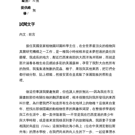
級別 /
N:無
提供維
無
修 /
試閱文字
內文 : 前言
接任英國皇家植物園邱園科學主任，在全世界最頂尖的植物與
真菌研究機構之一工作，是一種我小時候根本從未夢想過的責任與
榮耀。我成長的地方，鄰近巴西東南部的大西洋海岸雨林，而就是
那片涵養各種生命且繽紛多彩的美麗森林，孕育了我對大自然所有
的熱情。我蒐集過無數的昆蟲、種子、果殼與其他東西，把它們全
都仔細分類、貼上標籤，然後安置在盒底黏了保麗龍板的舊鞋盒
裡。
做這些事讓我樂趣無窮，但也讓人挫折無比──因為我在市立
圖書館那些有關生物的翻譯書籍裡，根本很難找到我所發現的東西
叫什麼。為什麼我們不知道所有生存在地球上的物種？這個來自童
年、想找出那個隱藏的動植物世界的興趣和渴望，在整個求學過程
與工作生涯中，都一直伴隨著我──不管是我在巴西度過的青少年
與大學時期，或是後來當我移居到妻子的故鄉瑞典。我跟妻子安娜
相識於烏提拉（Utila）這個加勒比海小島上（位在中美洲宏都拉斯
外海）的潛水學校，在我們尚未跨向人生的下一步、一起從事潛水