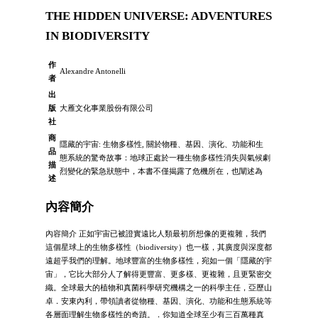
THE HIDDEN UNIVERSE: ADVENTURES
IN BIODIVERSITY
作
Alexandre Antonelli
者
出
版
大雁文化事業股份有限公司
社
商
隱藏的宇宙: 生物多樣性, 關於物種、基因、演化、功能和生
品
態系統的驚奇故事：地球正處於一種生物多樣性消失與氣候劇
描
烈變化的緊急狀態中，本書不僅揭露了危機所在，也闡述為
述
內容簡介
內容簡介 正如宇宙已被證實遠比人類最初所想像的更複雜，我們
這個星球上的生物多樣性（biodiversity）也一樣，其廣度與深度都
遠超乎我們的理解。地球豐富的生物多樣性，宛如一個「隱藏的宇
宙」，它比大部分人了解得更豐富、更多樣、更複雜，且更緊密交
織。全球最大的植物和真菌科學研究機構之一的科學主任，亞歷山
卓．安東內利，帶領讀者從物種、基因、演化、功能和生態系統等
各層面理解生物多樣性的奇蹟。．你知道全球至少有三百萬種真