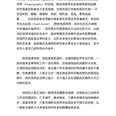
理學（biogeography）的領域。雖然我接受的是植物學家的訓練，
研究蒐集的對象也大多是植物，但我也探討各種各樣的生物──不
管是蛇類、蜥蜴、兩棲類、鳥類、哺乳類、昆蟲、蕈類或細
菌……，目的是探索並理解生物多樣性所隱含的普遍模式。我也研
究化石紀錄（fossil record）（歷經地質時間，保存在岩石沉積物
中的滅絕生物序列），與同事合作開發新的方法與分析方式，以推
演在地球深遠的生命史中，氣候變遷及其他事件是如何影響物種，
而我們又能從過去學到多少，以對未來發生的事做出更好的預測。
我何其幸運，能與幾百名優秀的研究者共事並合力發表論文，其中
有些人甚至已經與我合作多年。
然而隨著時間，我也逐漸意識到，這種熱愛從早年在巴西，一
路到後來從事學術工作一直在增長，但那個我如此熱愛的大自然，
正飛快地從我眼前消失。過去幾十年所累積的科學證據不僅多不勝
數，也無庸置疑：人類正活在一種生物多樣性與氣候變化的緊急狀
態中。因此我們必須齊心協力，全力遏止迫在眉睫的災難與今天已
目睹的損失。
領悟到人類正深陷一種環境危機看似很糟，但我從自己的研究
工作深切體認到，亡羊補牢，猶未晚矣。只要自然棲息地與物種尚
存，就還有希望；只要具備對自然界的知識並有守護它的意願，以
一種更永續的方式來塑造我們未來的動機就會形成。