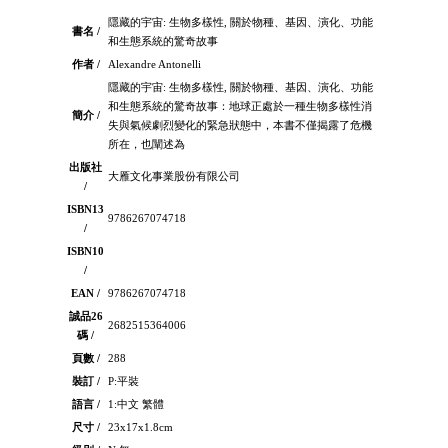
隱藏的宇宙: 生物多樣性, 關於物種、基因、演化、功能
書名 /
和生態系統的驚奇故事
作者 /
Alexandre Antonelli
隱藏的宇宙: 生物多樣性, 關於物種、基因、演化、功能
和生態系統的驚奇故事：地球正處於一種生物多樣性消
簡介 /
失與氣候劇烈變化的緊急狀態中，本書不僅揭露了危機
所在，也闡述為
出版社
大雁文化事業股份有限公司
/
ISBN13
9786267074718
/
ISBN10
/
EAN /
9786267074718
誠品26
2682515364006
碼 /
頁數 /
288
裝訂 /
P:平裝
語言 /
1:中文 繁體
尺寸 /
23x17x1.8cm