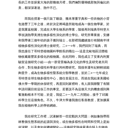
長的工作並探索大海的那幾個月裡，我們倆對珊瑚礁那無與倫比的
美，都深深著迷、熱中不已。
而我在揹著一個只裝了睡袋、幾本厚重字典和一些衣物的小背
包遊歷了三年之後，終於決定將竭盡所能地成為一個生物學家。於
是我重返校園，完成在大學生物系的學業，隨後再到瑞典哥特堡大
學攻讀熱帶美洲生物多樣性演化的博士學位。研究所畢業後，安娜
和我帶著三個年幼的孩子搬到瑞士，在那裡我繼續進行有關南半球
植物多樣性演化的博士後研究。二○一○年，我們回到了瑞典，而
我也接任了哥特堡植物園科學館長的職位──這是北歐地區活體植
物收藏最豐富多樣化的植物園。在此同時，我也成立了安東內利實
驗室這個研究小組──由一群背景極為多元化的學生及研究者共同
合作，對生物多樣性科學進行跨科際研究。我很幸運年紀輕輕就能
夠晉升，成為生物多樣性暨系統分類學教授，並於二○一七年成立
哥特堡全球生物多樣性中心，擔任首屆主任。而就在我結束美國哈
佛大學一學期的休假研究，再度回到家裡時，有人跟我聯繫了有關
申請邱園目前這份工作的事宜。若要說不為這個天大的機會感到興
奮激動根本不可能，於是，我從二○一九年二月開始，接手了邱園
科學主任這個角色。不久，牛津大學邀我擔任客座教授，更加擴展
我在植物科學上的學術網絡。
我在研究工作裡，試著解答一些宏觀的大問題：例如像熱帶雨
林整個生態系統的起源與演化，或生物多樣性在時間和空間上是如
何演變，以及會如何繼續變化──這條研究路線最適合歸入生物地