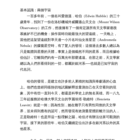
基本認識：兩個宇宙
一百多年前，一個名叫愛德溫．哈伯（Edwin Hubble）的三十
歲青年，找到了一份在洛杉磯城外威爾遜山天文台（Mount Wilson
Observatory）的工作，然後擁有了一個肯定讓所有天文學家都羨
慕嫉妒不已的機會：操作當時功能最強大的望遠鏡 。一天晚上，
當他把這架望遠鏡對準天邊一小片名叫仙女座星雲（Andromeda
Nebula）的朦朧星空時，有了驚人的發現：這個過去多數人總以為
只是氣體與星塵的天體，事實上是個截然不同的星系，而且根據哈
伯估計，它離我們約有一百萬光年那麼遙遠。在那之前，天文學家
總以為人們所看得到的一切，都屬於銀河系──也就是已知宇宙的
代名詞。
哈伯的發現，是建立在許多前人累積的知識與奉獻過的心血
上。他們也曾經同樣熱切地試圖解釋並量測自己在天空看到的現
象，其中有些一直到今天，都還是科學史上的無名英雄。而一八九
三年起服務於哈佛大學天文台的亨麗埃塔·勒維特（Henrietta
Leavitt）就是一例；因為性別，她在幾乎只有男性同僚的天文學
界，並未得到應有的認可，然而發現有效測量星體距離方法的人，
正是勒維特！也是拜這一點理解之賜，哈伯才有辦法估算可觀測的
宇宙。接下來的那些年，哈伯又繼續定位出許多在銀河系以外的其
他星系。