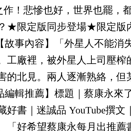
題之作！悲慘也好，世界也罷，
？★限定版同步登場★限定版
m）【故事內容】「外星人不能
。工廠裡，被外星人上司壓榨
害的北見。兩人逐漸熟絡，但
誠品編輯推薦】標題｜蔡康永來
好書｜迷誠品 YouTube撰
、「好希望蔡康永每月出推薦