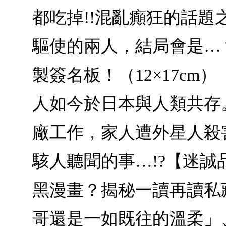
都吃掉!!混亂癲狂的話
驅使的兩人，結局會是…
製簽名板！（12×17c
人如今於日本與人類共存
廠工作，家人遭外星人殺
駭人聽聞的事…!?【迷
黑漫畫？揭秘一讀再讀私藏
哥還是一如既往的溫柔」