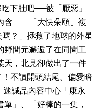
都吃下肚吧──被「厭惡」
內含——「大快朵頤」複
消失嗎？」拯救了地球的外星
的野間元邂逅了在同間工
某天，北見卻做出了一件
了！不讀開頭結尾、偏愛暗
文｜迷誠品內容中心「康永
書單」、「好棒的一集，