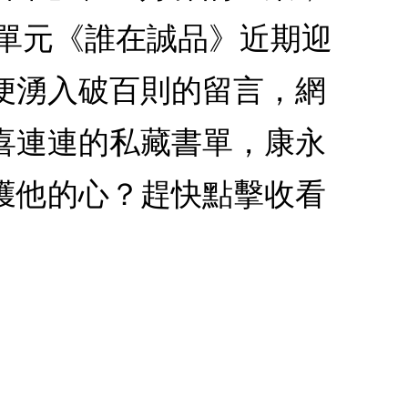
e 單元《誰在誠品》近期迎
便湧入破百則的留言，網
喜連連的私藏書單，康永
獲他的心？趕快點擊收看