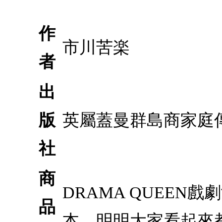
作
市川苦楽
者
出
版
英屬蓋曼群島商家庭
社
商
DRAMA QUEEN
品
本，明明大家看起來都