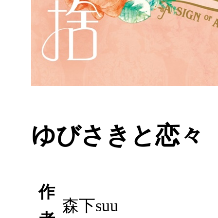
ゆびさきと恋々
作
森下suu