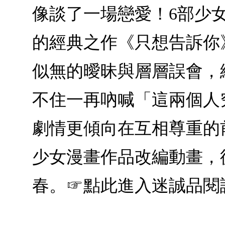
像談了一場戀愛！6部少
的經典之作《只想告訴你
似無的曖昧與層層誤會，
不住一再吶喊「這兩個人
劇情更傾向在互相尊重的
少女漫畫作品改編動畫，
春。☞點此進入迷誠品閱