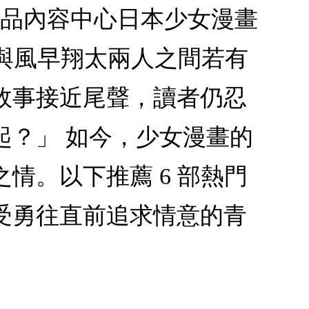
誠品內容中心日本少女漫畫
與風早翔太兩人之間若有
故事接近尾聲，讀者仍忍
起？」 如今，少女漫畫的
情。以下推薦 6 部熱門
受勇往直前追求情意的青