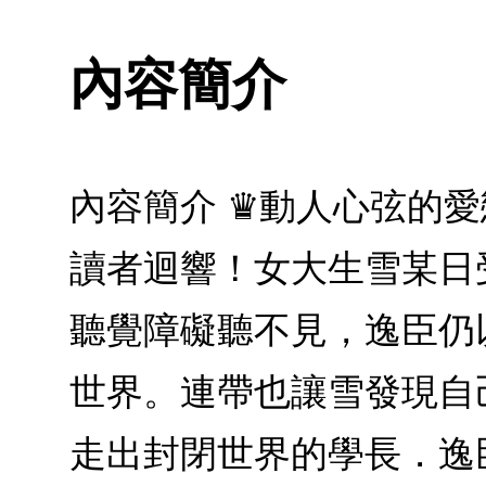
內容簡介
內容簡介 ♛動人心弦的愛戀
讀者迴響！女大生雪某日
聽覺障礙聽不見，逸臣仍
世界。連帶也讓雪發現自
走出封閉世界的學長．逸