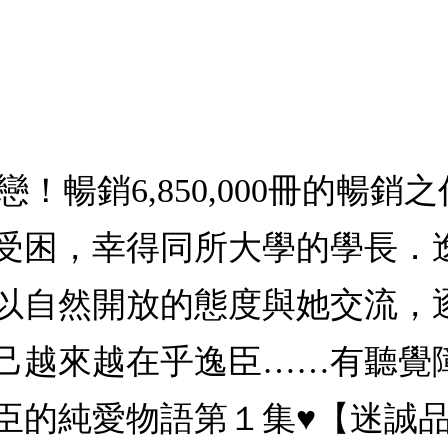
！暢銷6,850,000冊的暢
受困，幸得同所大學的學長．
以自然開放的態度與她交流，
己越來越在乎逸臣……有聽覺
臣的純愛物語第１集♥【迷誠