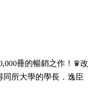
0,000冊的暢銷之作！♛改
得同所大學的學長．逸臣