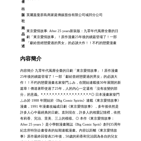
者
出
版
英屬蓋曼群島商家庭傳媒股份有限公司城邦分公司
社
商
東京愛情故事: After 25 years新裝版：九零年代風靡全臺的日
品
劇「東京愛情故事」！原作漫畫25年後的續篇登場了！一部
描
「獻給曾經戀愛過的男女」的必讀大作！！不朽的戀愛漫畫
述
內容簡介
內容簡介 九零年代風靡全臺的日劇「東京愛情故事」！原作漫畫
25年後的續篇登場了！一部「獻給曾經戀愛過的男女」的必讀大
作！！不朽的戀愛漫畫名家柴門ふみ，在開始連載後30年展開的新
篇章！傳達著即使過了25年，人的內心一定還有「沒有改變的部
分」的意義。*.*.*.*.*.*.*.*.*.*.*.*.*.*.*.*.*.*◎ 日本漫畫家柴門
ふみ於 1988 年開始於《Big Comic Spirits》連載《東京愛情故事》
漫畫，1991 年漫畫改編成日劇《東京愛情故事》，多年後依然是
許多人心中最經典的日劇。直到現在，許多人的相愛記憶裡，依然
有莉香、完治、里美、三上的模樣。◎ 本作《東京愛情故事：
After 25 years 》是小學館漫畫雜誌《Big Comic Sprit》創刊35周年
紀念所特別企畫發表的短期連載漫畫。內容以距離《東京愛情故
事》原作最終回發表25年後，50歲的莉香和完治因為各自的兒女