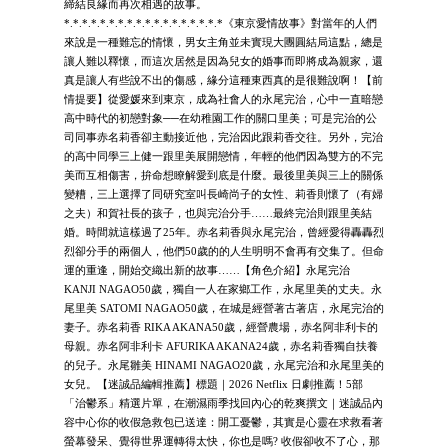
締結良緣而再次相遇的故事。
*.*.*.*.*.*.*.*.*.*.*.*.*.*.*.*.*.*《東京愛情故事》對當年的人們
來說是一種難忘的情懷，男女主角並未實現大團圓結局這點，總是
讓人難以釋懷，而這次居然是因為兒女的婚事而即將成為親家，還
真是讓人有些說不出的傷感，緣分這種東西真的是很難說啊！【前
情提要】從愛媛來到東京，成為社會人的永尾完治，心中一直暗戀
高中時代的初戀對象──在幼稚園工作的關口里美；可是完治的公
司同事赤名莉香卻主動接近他，完治因此跟莉香交往。另外，完治
的高中同學三上健一跟里美展開戀情，年輕的他們因為雙方的不完
美而互相傷害，拚命想瞭解愛到底是什麼。最後里美與三上的關係
變糟，三上選擇了同研究室叫長崎尚子的女性、莉香則懷了（有婦
之夫）和賀社長的孩子，也與完治分手……最終完治則跟里美結
婚。時間就這樣過了25年。赤名莉香與永尾完治，曾經愛得轟轟烈
烈卻分手的兩個人，他們50歲的的人生明明不會再有交集了。但命
運的重逢，開始交織出新的故事……【角色介紹】永尾完治
KANJI NAGAO50歲，獨自一人在家鄉工作，永尾里美的丈夫。永
尾里美 SATOMI NAGAO50歲，在城是經營著古著店，永尾完治的
妻子。赤名莉香 RIKA AKANA50歲，經營農場，赤名阿非利卡的
母親。赤名阿非利卡 AFURIKA AKANA24歲，赤名莉香獨自扶養
的兒子。永尾雛美 HINAMI NAGAO20歲，永尾完治和永尾里美的
女兒。【迷誠品編輯推薦】標題｜2026 Netflix 日劇推薦！5部
「治鬱系」精選片單，在潮濕雨季找回內心的乾爽撰文｜迷誠品內
容中心你的收假急救包已送達：開工憂鬱，其實是心靈在求救看著
螢幕發呆、覺得世界運轉得太快，你也是嗎? 收假卻收不了心，那