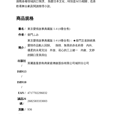
挑戰各種領域的口筆譯。 熱愛日本文化，特別是ACG相關，也喜
歡看舞台劇及閱讀推理小說。
商品規格
書名 /
東京愛情故事典藏版 1-4 (4冊合售)
作者 /
柴門ふみ
東京愛情故事典藏版 1-4 (4冊合售)：★柴門文老師經典
愛情作品動人回歸。 熱情、無畏的赤名莉香 內向、
簡介 /
優柔的永尾完治 外放、花心的三上健一 內斂、文靜
的關口里美四位
出版社
英屬蓋曼群島商家庭傳媒股份有限公司城邦分公司
/
ISBN13
/
ISBN10
/
EAN /
4717702296032
誠品26
2682583333003
碼 /
頁數 /
936