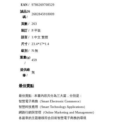
EAN /
9786269708529
誠品26
2682845918009
碼 /
頁數 /
263
裝訂 /
P:平裝
語言 /
1:中文 繁體
尺寸 /
23.4*17*1.4
級別 /
N:無
重量(g)
459
/
提供維
無
修 /
最佳賣點
最佳賣點 : 本書內容共分為三大篇，分別是：
智慧電子商務（Smart Electronic Commerce）
智慧科技應用（Smart Technology Applications）
網路行銷與管理（Online Marketing and Management）
各篇章的主題都很符合目前智慧電子商務的環境