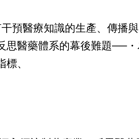
何干預醫療知識的生產、傳播與消
反思醫藥體系的幕後難題──
指標、