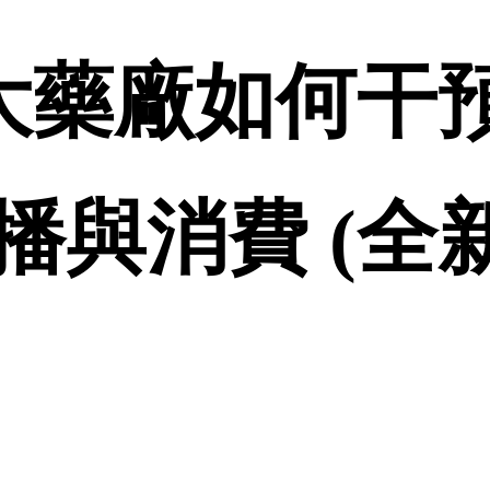
 大藥廠如何干
與消費 (全新