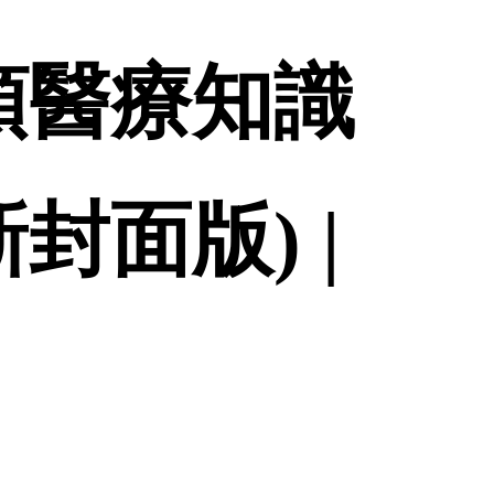
預醫療知識
封面版) |