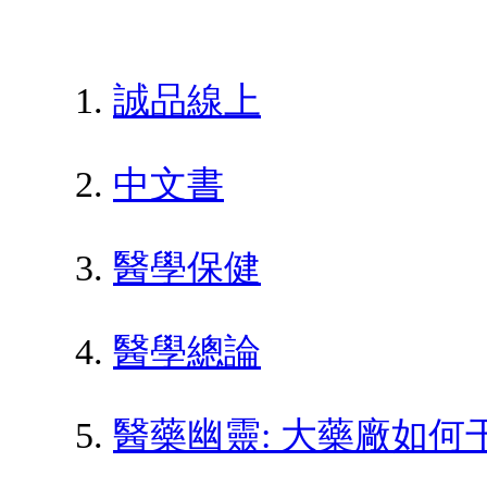
誠品線上
中文書
醫學保健
醫學總論
醫藥幽靈: 大藥廠如何