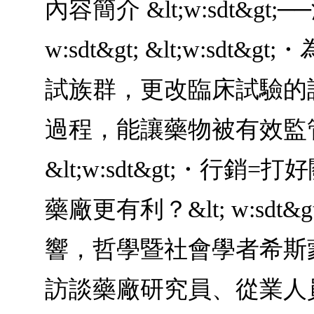
內容簡介 &lt;w:sdt&
w:sdt&gt; &lt;w
試族群，更改臨床試驗的設計？&l
過程，能讓藥物被有效監管，卻
&lt;w:sdt&gt;
藥廠更有利？&lt; w:sdt
響，哲學暨社會學者希斯蒙都
訪談藥廠研究員、從業人