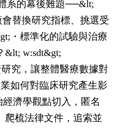
藥體系的幕後難題──&lt;
有效，藥廠會替換研究指標、挑選受
sdt&gt;・標準化的試驗與治療
:sdt&gt;
、出資研究，讓整體醫療數據對
了探討製藥產業如何對臨床研究產生影
從政治經濟學觀點切入，匿名
、爬梳法律文件，追索並