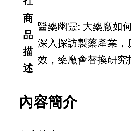
社
商
醫藥幽靈: 大藥廠如
品
深入探訪製藥產業，
描
效，藥廠會替換研究
述
內容簡介