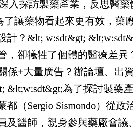
gt;──深入探訪製藥產業，反思醫
:sdt&gt;・為了讓藥物看起來更
t; w:sdt&gt; &lt;w:
犧牲了個體的醫療差異？&lt; w
・行銷=打好關係+大量廣告？辦論壇
&gt; &lt;w:sdt&gt;為
（Sergio Sismondo）
員及醫師，親身參與藥廠會議