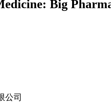
dicine: Big Pharma'
限公司