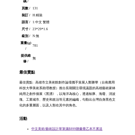
碼 /
頁數 /
131
裝訂 /
H:精裝
語言 /
1:中文 繁體
尺寸 /
23*29*1.6
級別 /
N:無
重量(g)
781
/
提供維
無
修 /
最佳賣點
最佳賣點 : 高雄市立美術館創作論壇攜手策展人鄭勝華（台南應用
科技大學美術系助理教授）推出長期關注環境議題的高雄藝術家林
純用之創作個展《黑湧》，以海洋為核心，透過鯨豚、海廢、消波
塊、工業城市、歷史和政治等元素的編織，勾勒出台灣自身黑色文
化的多重層面，以及人類在其中的角色。
活動
中文美術/藝術設計單筆滿$899贈畫冊乙本不累送