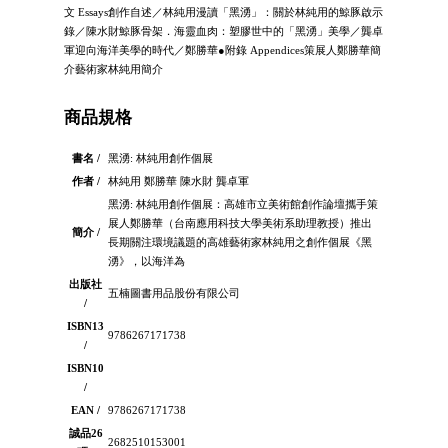
文 Essays創作自述／林純用漫讀「黑湧」：關於林純用的鯨豚啟示
錄／陳水財鯨豚骨架．海靈血肉：塑膠世中的「黑湧」美學／龔卓
軍迎向海洋美學的時代／鄭勝華●附錄 Appendices策展人鄭勝華簡
介藝術家林純用簡介
商品規格
書名 /
黑湧: 林純用創作個展
作者 /
林純用 鄭勝華 陳水財 龔卓軍
黑湧: 林純用創作個展：高雄市立美術館創作論壇攜手策
展人鄭勝華（台南應用科技大學美術系助理教授）推出
簡介 /
長期關注環境議題的高雄藝術家林純用之創作個展《黑
湧》，以海洋為
出版社
五楠圖書用品股份有限公司
/
ISBN13
9786267171738
/
ISBN10
/
EAN /
9786267171738
誠品26
2682510153001