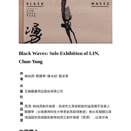
Black Waves: Solo Exhibition of LIN,
Chun-Yung
作
林純用/ 鄭勝華/ 陳水財/ 龔卓軍
者
出
版
五楠圖書用品股份有限公司
社
商
黑湧: 林純用創作個展：高雄市立美術館創作論壇攜手策展人
品
鄭勝華（台南應用科技大學美術系助理教授）推出長期關注環
描
境議題的高雄藝術家林純用之創作個展《黑湧》，以海洋為
述