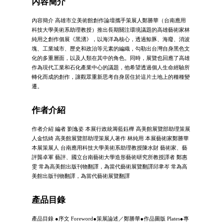
內容簡介
內容簡介 高雄市立美術館創作論壇攜手策展人鄭勝華（台南應用
科技大學美術系助理教授）推出長期關注環境議題的高雄藝術家林
純用之創作個展《黑湧》，以海洋為核心，透過鯨豚、海廢、消波
塊、工業城市、歷史和政治等元素的編織，勾勒出台灣自身黑色文
化的多重層面，以及人類在其中的角色。同時，展覽也回應了高雄
作為現代工業和石化產業中心的議題，他希望透過個人生命經驗所
轉化而成的創作，讓觀眾重新思考自身居住於這片土地上的種種變
遷。
作者介紹
作者介紹 編者 劉逸姿 本展行政統籌藍鈺樺 高美館展覽部助理策展
人金恬綺 高美館展覽部助理策展人著作 林純用 本展藝術家鄭勝華
本展策展人 台南應用科技大學美術系助理教授陳水財 藝術家、藝
評龔卓軍 藝評、國立台南藝術大學造形藝術研究所教授譯者 鄭惠
雯 常為高美館出版刊物翻譯，為當代藝術展覽翻譯邱聿岑 常為高
美館出版刊物翻譯，為當代藝術展覽翻譯
產品目錄
產品目錄 ●序文 Foreword●策展論述／鄭勝華●作品圖版 Plates●專