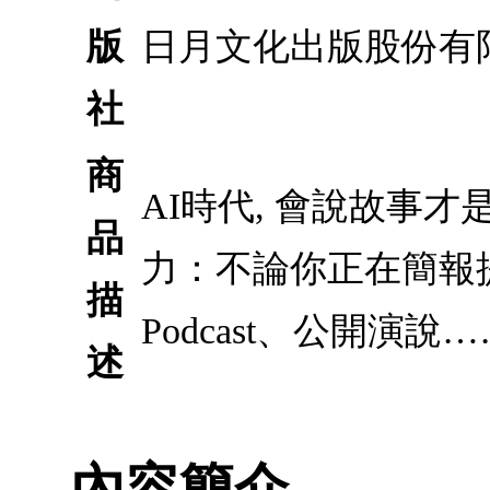
版
日月文化出版股份有
社
商
AI時代, 會說故事
品
力：不論你正在簡報
描
Podcast、公開演說
述
內容簡介