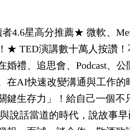
4.6星高分推薦★ 微軟、Met
！★ TED演講數十萬人按讚
婚禮、追思會、Podcast、
。在AI快速改變溝通與工作的
關鍵生存力」！給自己一個不
音與說話當道的時代，說故事