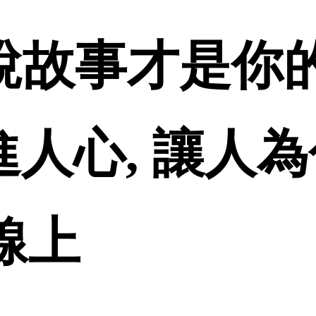
 會說故事才是
進人心, 讓人
品線上