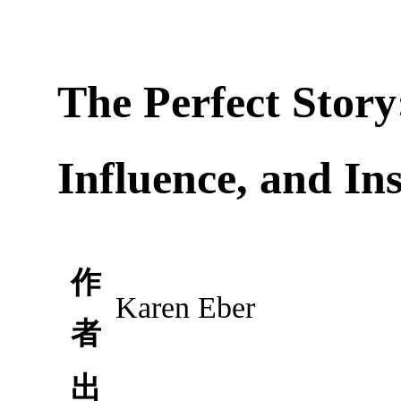
The Perfect Story
Influence, and In
作
Karen Eber
者
出