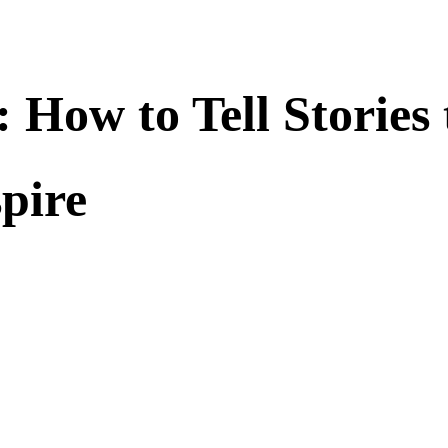
: How to Tell Stories
spire