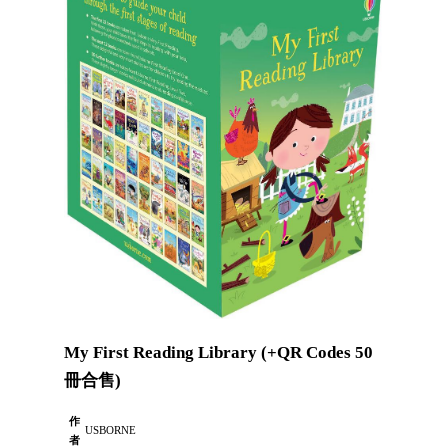
My First Reading Library (+QR Codes 50
冊合售)
作
USBORNE
者