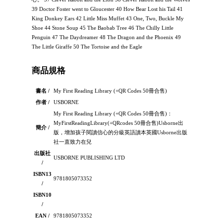
39 Doctor Foster went to Gloucester 40 How Bear Lost his Tail 41
King Donkey Ears 42 Little Miss Muffet 43 One, Two, Buckle My
Shoe 44 Stone Soup 45 The Baobab Tree 46 The Chilly Little
Penguin 47 The Daydreamer 48 The Dragon and the Phoenix 49
The Little Giraffe 50 The Tortoise and the Eagle
商品規格
書名 /
My First Reading Library (+QR Codes 50冊合售)
作者 /
USBORNE
My First Reading Library (+QR Codes 50冊合售)：
MyFirstReadingLibrary(+QRcodes 50冊合售)Usborne出
簡介 /
版，增加孩子閱讀信心的分級英語讀本英國Usborne出版
社一直致力在兒
出版社
USBORNE PUBLISHING LTD
/
ISBN13
9781805073352
/
ISBN10
/
EAN /
9781805073352