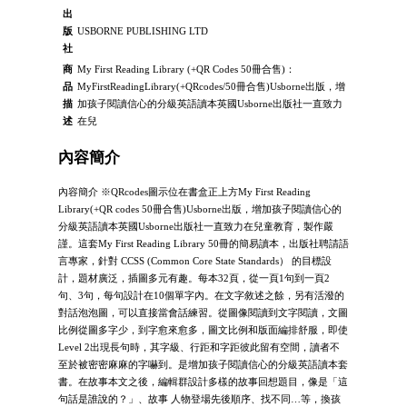
出
版
USBORNE PUBLISHING LTD
社
商
My First Reading Library (+QR Codes 50冊合售)：
品
MyFirstReadingLibrary(+QRcodes/50冊合售)Usborne出版，增
描
加孩子閱讀信心的分級英語讀本英國Usborne出版社一直致力
述
在兒
內容簡介
內容簡介 ※QRcodes圖示位在書盒正上方My First Reading
Library(+QR codes 50冊合售)Usborne出版，增加孩子閱讀信心的
分級英語讀本英國Usborne出版社一直致力在兒童教育，製作嚴
謹。這套My First Reading Library 50冊的簡易讀本，出版社聘請語
言專家，針對 CCSS (Common Core State Standards） 的目標設
計，題材廣泛，插圖多元有趣。每本32頁，從一頁1句到一頁2
句、3句，每句設計在10個單字內。在文字敘述之餘，另有活潑的
對話泡泡圖，可以直接當會話練習。從圖像閱讀到文字閱讀，文圖
比例從圖多字少，到字愈來愈多，圖文比例和版面編排舒服，即使
Level 2出現長句時，其字級、行距和字距彼此留有空間，讀者不
至於被密密麻麻的字嚇到。是增加孩子閱讀信心的分級英語讀本套
書。在故事本文之後，編輯群設計多樣的故事回想題目，像是「這
句話是誰說的？」、故事 人物登場先後順序、找不同…等，換孩