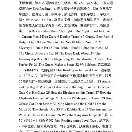
子動動腦。讀本依閱讀程度分三級第一級1-22（共22本），取自最
初階Very First Reading。此階段需要爸爸媽媽幫忙，目的在熟悉字
母拼讀。左頁父母讀，字較小，類似旁白，右頁字數少，字級大，
例如 Pat is sad、I did it，著重在字母拼讀熟悉度和常見字。書末活
動頁有放大的重點字再看一次，加強印象、圈選押韻字、看圖選
字。 1 A Bus For Miss Moss 2 A Fright in the Night 3 Bad Jack Fox
4 Captain Mac 5 Dog Diary 6 Double Trouble 7 Grizzly Bear Rock 8
Knight Fight 9 Late Night At The Zoo 10 Moon Zoom 11 Mr
Mystery 12 Pirate Pat 13 Run, Rabbit, Run! 14 Stop that Cow! 15
The Circus Under the Sea 16 The Deep Dark Woods 17 The
Dressing-Up Box 18 The Magic Ring 19 The Monster Diner 20 The
Perfect Pet 21 The Queen Makes a Scene 22 Wild School 第二級23-
36 （共14本） 取自初階1 First Reading series Level One，總字數
在150字左右。孩子有了第一階段的字母拼讀和常見字打底，以及
父母的陪伴和閱讀養成，這個階段可以嘗試自己閱讀。 23 Anansi
and the Bag of Wisdom 24 Anansi and the Tug of War 25 How the
Crab Got His Claws 26 How the Elephant got his Trunk 27 How the
Elephants lost their Wings 28 How the Whale got his Throat 29 How
Zebras Got Their Stripes 30 King Midas and the Gold 31 On the
Moon 32 The Greedy Dog 33 The Rabbit's Tale 34 The Sun and the
Wind 35 Under the Ground 36 Why the Kangaroo Jumps 第三級37-
50（共14本）取自初階2 First Reading series Level Two，總字數
250字左右。情節較為複雜，句子也較長，訓練孩子耐心、增進信
心。 37 Clever Rabbit and the Lion 38 Clever Rabbit and the Wolves