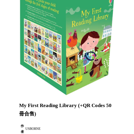
My First Reading Library (+QR Codes 50
冊合售)
作
USBORNE
者