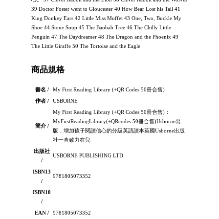
39 Doctor Foster went to Gloucester 40 How Bear Lost his Tail 41
King Donkey Ears 42 Little Miss Muffet 43 One, Two, Buckle My
Shoe 44 Stone Soup 45 The Baobab Tree 46 The Chilly Little
Penguin 47 The Daydreamer 48 The Dragon and the Phoenix 49
The Little Giraffe 50 The Tortoise and the Eagle
商品規格
書名 /
My First Reading Library (+QR Codes 50冊合售)
作者 /
USBORNE
My First Reading Library (+QR Codes 50冊合售)：
MyFirstReadingLibrary(+QRcodes 50冊合售)Usborne出
簡介 /
版，增加孩子閱讀信心的分級英語讀本英國Usborne出版
社一直致力在兒
出版社
USBORNE PUBLISHING LTD
/
ISBN13
9781805073352
/
ISBN10
/
EAN /
9781805073352