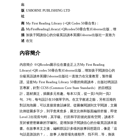
出
版
USBORNE PUBLISHING LTD
社
商
My First Reading Library (+QR Codes 50冊合售)：
品
MyFirstReadingLibrary(+QRcodes/50冊合售)Usborne出版，增
描
加孩子閱讀信心的分級英語讀本英國Usborne出版社一直致力
述
在兒
內容簡介
內容簡介 ※QRcodes圖示位在書盒正上方My First Reading
Library(+QR codes 50冊合售)Usborne出版，增加孩子閱讀信心的
分級英語讀本英國Usborne出版社一直致力在兒童教育，製作嚴
謹。這套My First Reading Library 50冊的簡易讀本，出版社聘請語
言專家，針對 CCSS (Common Core State Standards） 的目標設
計，題材廣泛，插圖多元有趣。每本32頁，從一頁1句到一頁2
句、3句，每句設計在10個單字內。在文字敘述之餘，另有活潑的
對話泡泡圖，可以直接當會話練習。從圖像閱讀到文字閱讀，文圖
比例從圖多字少，到字愈來愈多，圖文比例和版面編排舒服，即使
Level 2出現長句時，其字級、行距和字距彼此留有空間，讀者不
至於被密密麻麻的字嚇到。是增加孩子閱讀信心的分級英語讀本套
書。在故事本文之後，編輯群設計多樣的故事回想題目，像是「這
句話是誰說的？」、故事 人物登場先後順序、找不同…等，換孩