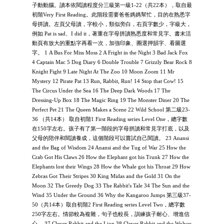
子動動腦。讀本依閱讀程度分三級第一級1-22（共22本），取自最
初階Very First Reading。此階段需要爸爸媽媽幫忙，目的在熟悉字
母拼讀。左頁父母讀，字較小，類似旁白，右頁字數少，字級大，
例如 Pat is sad、I did it，著重在字母拼讀熟悉度和常見字。書末活
動頁有放大的重點字再看一次，加強印象、圈選押韻字、看圖選
字。 1 A Bus For Miss Moss 2 A Fright in the Night 3 Bad Jack Fox
4 Captain Mac 5 Dog Diary 6 Double Trouble 7 Grizzly Bear Rock 8
Knight Fight 9 Late Night At The Zoo 10 Moon Zoom 11 Mr
Mystery 12 Pirate Pat 13 Run, Rabbit, Run! 14 Stop that Cow! 15
The Circus Under the Sea 16 The Deep Dark Woods 17 The
Dressing-Up Box 18 The Magic Ring 19 The Monster Diner 20 The
Perfect Pet 21 The Queen Makes a Scene 22 Wild School 第二級23-
36 （共14本） 取自初階1 First Reading series Level One，總字數
在150字左右。孩子有了第一階段的字母拼讀和常見字打底，以及
父母的陪伴和閱讀養成，這個階段可以嘗試自己閱讀。 23 Anansi
and the Bag of Wisdom 24 Anansi and the Tug of War 25 How the
Crab Got His Claws 26 How the Elephant got his Trunk 27 How the
Elephants lost their Wings 28 How the Whale got his Throat 29 How
Zebras Got Their Stripes 30 King Midas and the Gold 31 On the
Moon 32 The Greedy Dog 33 The Rabbit's Tale 34 The Sun and the
Wind 35 Under the Ground 36 Why the Kangaroo Jumps 第三級37-
50（共14本）取自初階2 First Reading series Level Two，總字數
250字左右。情節較為複雜，句子也較長，訓練孩子耐心、增進信
心。 37 Clever Rabbit and the Lion 38 Clever Rabbit and the Wolves