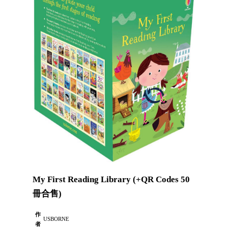
My First Reading Library (+QR Codes 50
冊合售)
作
USBORNE
者