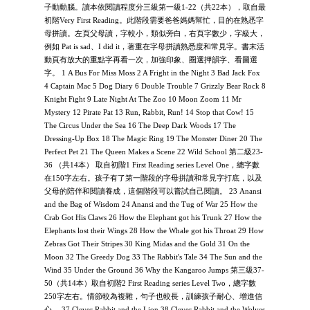
子動動腦。讀本依閱讀程度分三級第一級1-22（共22本），取自最
初階Very First Reading。此階段需要爸爸媽媽幫忙，目的在熟悉字
母拼讀。左頁父母讀，字較小，類似旁白，右頁字數少，字級大，
例如 Pat is sad、I did it，著重在字母拼讀熟悉度和常見字。書末活
動頁有放大的重點字再看一次，加強印象、圈選押韻字、看圖選
字。 1 A Bus For Miss Moss 2 A Fright in the Night 3 Bad Jack Fox
4 Captain Mac 5 Dog Diary 6 Double Trouble 7 Grizzly Bear Rock 8
Knight Fight 9 Late Night At The Zoo 10 Moon Zoom 11 Mr
Mystery 12 Pirate Pat 13 Run, Rabbit, Run! 14 Stop that Cow! 15
The Circus Under the Sea 16 The Deep Dark Woods 17 The
Dressing-Up Box 18 The Magic Ring 19 The Monster Diner 20 The
Perfect Pet 21 The Queen Makes a Scene 22 Wild School 第二級23-
36 （共14本） 取自初階1 First Reading series Level One，總字數
在150字左右。孩子有了第一階段的字母拼讀和常見字打底，以及
父母的陪伴和閱讀養成，這個階段可以嘗試自己閱讀。 23 Anansi
and the Bag of Wisdom 24 Anansi and the Tug of War 25 How the
Crab Got His Claws 26 How the Elephant got his Trunk 27 How the
Elephants lost their Wings 28 How the Whale got his Throat 29 How
Zebras Got Their Stripes 30 King Midas and the Gold 31 On the
Moon 32 The Greedy Dog 33 The Rabbit's Tale 34 The Sun and the
Wind 35 Under the Ground 36 Why the Kangaroo Jumps 第三級37-
50（共14本）取自初階2 First Reading series Level Two，總字數
250字左右。情節較為複雜，句子也較長，訓練孩子耐心、增進信
心。 37 Clever Rabbit and the Lion 38 Clever Rabbit and the Wolves