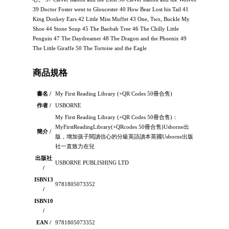
39 Doctor Foster went to Gloucester 40 How Bear Lost his Tail 41
King Donkey Ears 42 Little Miss Muffet 43 One, Two, Buckle My
Shoe 44 Stone Soup 45 The Baobab Tree 46 The Chilly Little
Penguin 47 The Daydreamer 48 The Dragon and the Phoenix 49
The Little Giraffe 50 The Tortoise and the Eagle
商品規格
書名 /
My First Reading Library (+QR Codes 50冊合售)
作者 /
USBORNE
My First Reading Library (+QR Codes 50冊合售)：
MyFirstReadingLibrary(+QRcodes 50冊合售)Usborne出
簡介 /
版，增加孩子閱讀信心的分級英語讀本英國Usborne出版
社一直致力在兒
出版社
USBORNE PUBLISHING LTD
/
ISBN13
9781805073352
/
ISBN10
/
EAN /
9781805073352