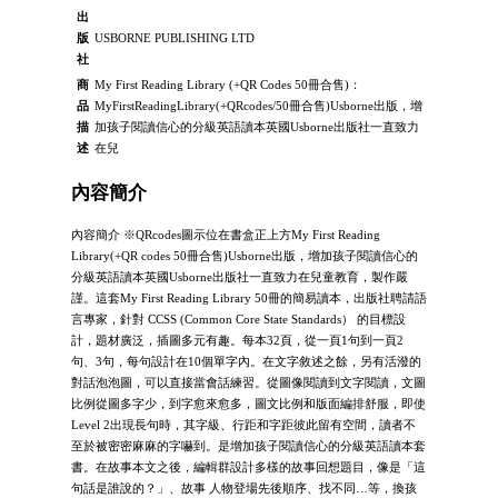
出
版
USBORNE PUBLISHING LTD
社
商
My First Reading Library (+QR Codes 50冊合售)：
品
MyFirstReadingLibrary(+QRcodes/50冊合售)Usborne出版，增
描
加孩子閱讀信心的分級英語讀本英國Usborne出版社一直致力
述
在兒
內容簡介
內容簡介 ※QRcodes圖示位在書盒正上方My First Reading
Library(+QR codes 50冊合售)Usborne出版，增加孩子閱讀信心的
分級英語讀本英國Usborne出版社一直致力在兒童教育，製作嚴
謹。這套My First Reading Library 50冊的簡易讀本，出版社聘請語
言專家，針對 CCSS (Common Core State Standards） 的目標設
計，題材廣泛，插圖多元有趣。每本32頁，從一頁1句到一頁2
句、3句，每句設計在10個單字內。在文字敘述之餘，另有活潑的
對話泡泡圖，可以直接當會話練習。從圖像閱讀到文字閱讀，文圖
比例從圖多字少，到字愈來愈多，圖文比例和版面編排舒服，即使
Level 2出現長句時，其字級、行距和字距彼此留有空間，讀者不
至於被密密麻麻的字嚇到。是增加孩子閱讀信心的分級英語讀本套
書。在故事本文之後，編輯群設計多樣的故事回想題目，像是「這
句話是誰說的？」、故事 人物登場先後順序、找不同…等，換孩