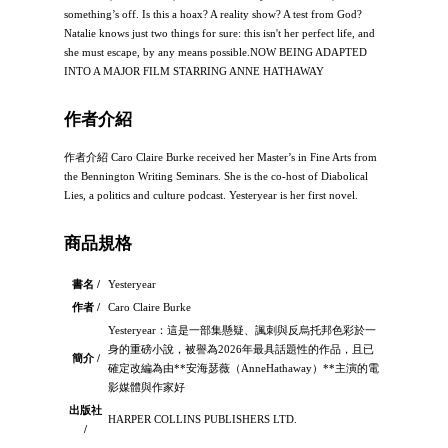
something’s off. Is this a hoax? A reality show? A test from God?
Natalie knows just two things for sure: this isn't her perfect life, and
she must escape, by any means possible.NOW BEING ADAPTED
INTO A MAJOR FILM STARRING ANNE HATHAWAY
作者介紹
作者介紹 Caro Claire Burke received her Master’s in Fine Arts from
the Bennington Writing Seminars. She is the co-host of Diabolical
Lies, a politics and culture podcast. Yesteryear is her first novel.
商品規格
書名 /
Yesteryear
作者 /
Caro Claire Burke
Yesteryear：這是一部集懸疑、諷刺與反烏托邦色彩於一
身的重磅小說，被譽為2026年最具話題性的作品，且已
簡介 /
確定改編為由**安海瑟薇（AnneHathaway）**主演的電
影媒體與作家好
出版社
HARPER COLLINS PUBLISHERS LTD.
/