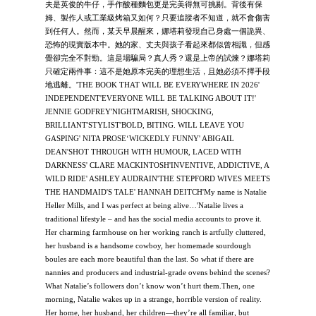
夫是英俊的牛仔，手作酸種麵包更是完美得無可挑剔。背後有保
姆、製作人或工業級烤箱又如何？只要追蹤者不知道，就不會傷害
到任何人。然而，某天早晨醒來，娜塔莉發現自己身處一個詭異、
恐怖的現實版本中。她的家、丈夫與孩子看起來都似曾相識，但感
覺卻完全不對勁。這是場騙局？真人秀？還是上帝的試煉？娜塔莉
只確定兩件事：這不是她原本完美的理想生活，且她必須不擇手段
地逃離。'THE BOOK THAT WILL BE EVERYWHERE IN 2026'
INDEPENDENT'EVERYONE WILL BE TALKING ABOUT IT!'
JENNIE GODFREY'NIGHTMARISH, SHOCKING,
BRILLIANT'STYLIST'BOLD, BITING. WILL LEAVE YOU
GASPING' NITA PROSE‘WICKEDLY FUNNY' ABIGAIL
DEAN'SHOT THROUGH WITH HUMOUR, LACED WITH
DARKNESS' CLARE MACKINTOSH'INVENTIVE, ADDICTIVE, A
WILD RIDE' ASHLEY AUDRAIN'THE STEPFORD WIVES MEETS
THE HANDMAID'S TALE' HANNAH DEITCH'My name is Natalie
Heller Mills, and I was perfect at being alive…'Natalie lives a
traditional lifestyle – and has the social media accounts to prove it.
Her charming farmhouse on her working ranch is artfully cluttered,
her husband is a handsome cowboy, her homemade sourdough
boules are each more beautiful than the last. So what if there are
nannies and producers and industrial-grade ovens behind the scenes?
What Natalie’s followers don’t know won’t hurt them.Then, one
morning, Natalie wakes up in a strange, horrible version of reality.
Her home, her husband, her children―they’re all familiar, but