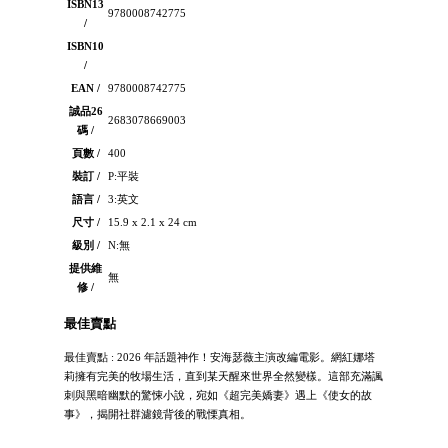
ISBN13
9780008742775
/
ISBN10
/
EAN /
9780008742775
誠品26
2683078669003
碼 /
頁數 /
400
裝訂 /
P:平裝
語言 /
3:英文
尺寸 /
15.9 x 2.1 x 24 cm
級別 /
N:無
提供維
無
修 /
最佳賣點
最佳賣點 : 2026 年話題神作！安海瑟薇主演改編電影。網紅娜塔
莉擁有完美的牧場生活，直到某天醒來世界全然變樣。這部充滿諷
刺與黑暗幽默的驚悚小說，宛如《超完美嬌妻》遇上《使女的故
事》，揭開社群濾鏡背後的戰慄真相。