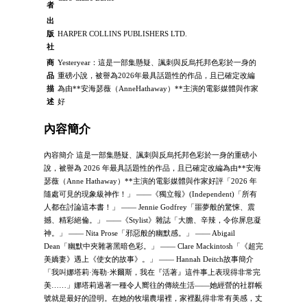
者
出
版
HARPER COLLINS PUBLISHERS LTD.
社
商
Yesteryear：這是一部集懸疑、諷刺與反烏托邦色彩於一身的
品
重磅小說，被譽為2026年最具話題性的作品，且已確定改編
描
為由**安海瑟薇（AnneHathaway）**主演的電影媒體與作家
述
好
內容簡介
內容簡介 這是一部集懸疑、諷刺與反烏托邦色彩於一身的重磅小
說，被譽為 2026 年最具話題性的作品，且已確定改編為由**安海
瑟薇（Anne Hathaway）**主演的電影媒體與作家好評「2026 年
隨處可見的現象級神作！」 ——《獨立報》(Independent)「所有
人都在討論這本書！」 —— Jennie Godfrey「噩夢般的驚悚、震
撼、精彩絕倫。」 ——《Stylist》雜誌「大膽、辛辣，令你屏息凝
神。」 —— Nita Prose「邪惡般的幽默感。」 —— Abigail
Dean「幽默中夾雜著黑暗色彩。」 —— Clare Mackintosh「《超完
美嬌妻》遇上《使女的故事》。」 —— Hannah Deitch故事簡介
「我叫娜塔莉·海勒·米爾斯，我在『活著』這件事上表現得非常完
美……」娜塔莉過著一種令人嚮往的傳統生活——她經營的社群帳
號就是最好的證明。在她的牧場農場裡，家裡亂得非常有美感，丈