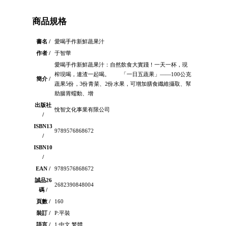
商品規格
書名 /
愛喝手作新鮮蔬果汁
作者 /
于智華
愛喝手作新鮮蔬果汁：自然飲食大實踐！一天一杯，現
榨現喝，連渣一起喝。 「一日五蔬果」——100公克
簡介 /
蔬果5份，3份青菜、2份水果，可增加膳食纖維攝取、幫
助腸胃蠕動、增
出版社
悅智文化事業有限公司
/
ISBN13
9789576868672
/
ISBN10
/
EAN /
9789576868672
誠品26
2682390848004
碼 /
頁數 /
160
裝訂 /
P:平裝
語言 /
1:中文 繁體