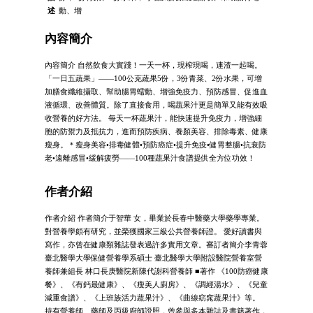
述
動、增
內容簡介
內容簡介 自然飲食大實踐！一天一杯，現榨現喝，連渣一起喝。
「一日五蔬果」——100公克蔬果5份，3份青菜、2份水果，可增
加膳食纖維攝取、幫助腸胃蠕動、增強免疫力、預防感冒、促進血
液循環、改善體質。除了直接食用，喝蔬果汁更是簡單又能有效吸
收營養的好方法。 每天一杯蔬果汁，能快速提升免疫力，增強細
胞的防禦力及抵抗力，進而預防疾病、養顏美容、排除毒素、健康
瘦身。＊瘦身美容•排毒健體•預防癌症•提升免疫•健胃整腸•抗衰防
老•遠離感冒•緩解疲勞——100種蔬果汁食譜提供全方位功效！
作者介紹
作者介紹 作者簡介于智華 女，畢業於長春中醫藥大學藥學專業。
對營養學頗有研究，並榮獲國家三級公共營養師證。 愛好讀書與
寫作，亦曾在健康類雜誌發表過許多實用文章。審訂者簡介李青蓉
臺北醫學大學保健營養學系碩士 臺北醫學大學附設醫院營養室營
養師兼組長 林口長庚醫院新陳代謝科營養師 ■著作 《100防癌健康
餐》、《有鈣最健康》、《瘦美人廚房》、《調經湯水》、《兒童
減重食譜》、《上班族活力蔬果汁》、《曲線窈窕蔬果汁》等。
持有營養師、藥師及丙級廚師證照，曾參與多本雜誌及書籍著作，