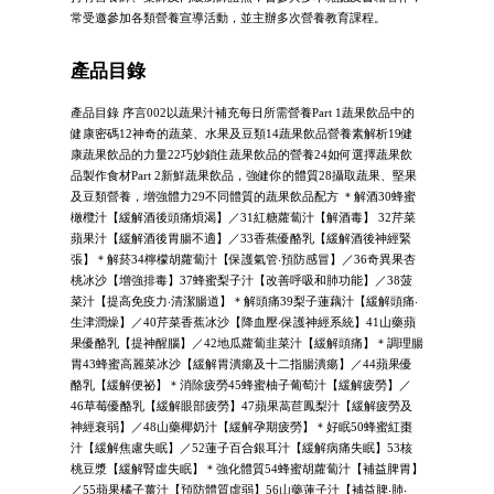
常受邀參加各類營養宣導活動，並主辦多次營養教育課程。
產品目錄
產品目錄 序言002以蔬果汁補充每日所需營養Part 1蔬果飲品中的
健康密碼12神奇的蔬菜、水果及豆類14蔬果飲品營養素解析19健
康蔬果飲品的力量22巧妙鎖住蔬果飲品的營養24如何選擇蔬果飲
品製作食材Part 2新鮮蔬果飲品，強健你的體質28攝取蔬果、堅果
及豆類營養，增強體力29不同體質的蔬果飲品配方 ＊解酒30蜂蜜
橄欖汁【緩解酒後頭痛煩渴】／31紅糖蘿蔔汁【解酒毒】 32芹菜
蘋果汁【緩解酒後胃腸不適】／33香蕉優酪乳【緩解酒後神經緊
張】＊解菸34檸檬胡蘿蔔汁【保護氣管‧預防感冒】／36奇異果杏
桃冰沙【增強排毒】37蜂蜜梨子汁【改善呼吸和肺功能】／38菠
菜汁【提高免疫力‧清潔腸道】＊解頭痛39梨子蓮藕汁【緩解頭痛‧
生津潤燥】／40芹菜香蕉冰沙【降血壓‧保護神經系統】41山藥蘋
果優酪乳【提神醒腦】／42地瓜蘿蔔韭菜汁【緩解頭痛】＊調理腸
胃43蜂蜜高麗菜冰沙【緩解胃潰瘍及十二指腸潰瘍】／44蘋果優
酪乳【緩解便祕】＊消除疲勞45蜂蜜柚子葡萄汁【緩解疲勞】／
46草莓優酪乳【緩解眼部疲勞】47蘋果萵苣鳳梨汁【緩解疲勞及
神經衰弱】／48山藥椰奶汁【緩解孕期疲勞】＊好眠50蜂蜜紅棗
汁【緩解焦慮失眠】／52蓮子百合銀耳汁【緩解病痛失眠】53核
桃豆漿【緩解腎虛失眠】＊強化體質54蜂蜜胡蘿蔔汁【補益脾胃】
／55蘋果橘子薑汁【預防體質虛弱】56山藥蓮子汁【補益脾‧肺‧