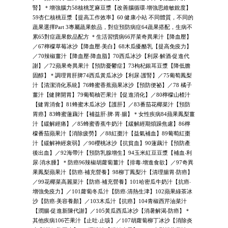
腎】＊增強腦力58核桃芝麻豆漿【改善腦循環‧增強思維敏銳度】
59杏仁核桃豆漿【提高工作效率】60 健康小站 不同體質，不同的
蔬果選擇Part 3專屬蔬果飲品，對症預防病症64蔬果搭配，生病不
累65對症蔬果飲品配方 ＊生活習慣病66芹菜奇異果汁【降血壓】
／67檸檬草莓冰沙【降血壓‧美白】68木瓜優酪乳【提高免疫力】
／70辣椒薑汁【降血壓‧降血脂】70西瓜冰沙【利尿‧解酒‧促進代
謝】／72蘋果奇異果汁【預防憂鬱症】73枸杞銀耳豆漿【降低膽
固醇】＊調理胃肝脾74西瓜黃瓜冰沙【利尿‧護腎】／75葡萄鳳梨
汁【清潔消化系統】76蜂蜜香蕉蘋果冰沙【預防便祕】／78 橘子
薑汁【健脾開胃】79葡萄柚芒果汁【促進消化】／80檸檬山楂汁
【健胃消食】81蜂蜜木瓜冰沙【護肝】／83番茄花椰菜汁【預防
胃癌】83蜂蜜蓮藕汁【補益肝‧脾‧胃‧腸】＊女性疾病84蘋果鳳梨薑
汁【緩解經痛】／85蜂蜜香蕉牛奶汁【緩解經期煩躁焦慮】86檸
檬番茄蘋果汁【消除疲勞】／88紅棗汁【益氣補血】89葡萄紅棗
汁【緩解神經衰弱】／90櫻桃冰沙【抗貧血】90蓮藕汁【預防產
後出血】／92海帶汁【預防乳腺增生】94玉米紅豆豆漿【補血‧利
尿‧消水腫】＊防癌96辣椒胡蘿蔔薑汁【排毒‧增進食欲】／97奇異
果鳳梨蘋果汁【防癌‧補充營養】98柳丁鳳梨汁【清理腸胃‧防癌】
／99花椰菜高麗菜汁【防癌‧補充營養】101哈密瓜牛奶汁【抗癌‧
增強免疫力】／101蘿蔔冬瓜汁【防癌‧清熱生津】102蘋果綠茶冰
沙【防癌‧美容養顏】／103木瓜汁【抗癌】104青椒西芹油菜汁
【潤腸‧促進新陳代謝】／105黃瓜西瓜冰沙【消暑解渴‧防癌】＊
其他疾病106芒果汁【止吐‧止咳】／107胡蘿蔔柳丁冰沙【消除炎