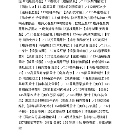
症‧幫助細胞再生】108櫻桃汁【緩解痛風】／109水梨胡蘿蔔汁
【清熱去火】111南瓜豆漿【預防前列腺疾病】／112葡萄冰沙
【緩解低血糖】113榴槤牛奶汁【消炎‧抗水腫】／115蜂蜜香蕉汁
【防止便祕‧治療痔瘡】116 健康小站 防癌蔬果的共同特點Part 4巧
喝蔬果飲品，瘦身又養顏120喝出苗條，飲出玉顏121瘦身養顏的
蔬果飲品配方 ＊瘦身排毒清體122荔枝蘋果汁【排毒減重‧美容養
顏】／123覆盆子優酪乳【瘦身‧排毒】124辣花椰菜胡蘿蔔汁【排
毒‧增強免疫力】／125芥菜蘋果汁【排毒‧預防便祕】127黃瓜汁
【瘦身‧排毒】消脂纖體128木瓜牛奶汁【健脾消食‧瘦身】／129大
白菜汁【消脂‧減重】130南瓜豆漿【消脂‧降血糖】／133蘋果鳳梨
薑汁【消脂‧瘦身】133苦瓜綠茶冰沙【減重‧消脂】／134山楂胡蘿
蔔汁【減重‧消脂】135燕麥蘋果豆漿【降低膽固醇】食療補體136
西瓜菠菜汁【補充營養‧瘦身】／137芒果柚子汁【消脂‧增強抵抗
力】138高麗菜芹菜蘋果汁【瘦身‧利水】／139蘋果胡蘿蔔汁【瘦
身‧增強抵抗力】140番茄牛奶汁【幫助睡眠】＊養顏美白抗老141
草莓香瓜汁【補水‧補充營養】／142香蕉雪梨菠菜汁【美白】143
青椒白菜番茄汁【調節腸道和內分泌】／145檸檬葡萄汁【美白】
145鳳梨木瓜汁【美白‧預防感冒】／146櫻桃紅酒汁【美白‧抗衰
老】滋潤淡斑148酪梨牛奶汁【美白淡斑‧補充營養】／149荔枝優
酪乳【排毒‧調理內分泌】150檸檬番茄汁【美白‧抗氧化】／151柿
子桃汁【美白淡斑】152紅棗豆漿【紅潤氣色】清除粉刺153苦瓜
汁【調節內分泌‧消暑解渴】／154西瓜菠菜汁【排毒‧滋潤肌膚】
157胡蘿蔔芹菜汁【排毒‧美膚】158 健康小站 瘦身養顏，排毒是關
鍵