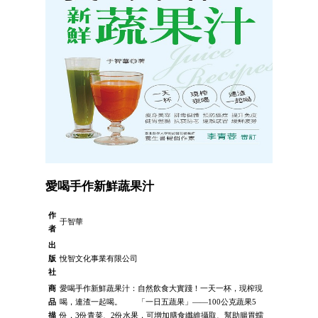
愛喝手作新鮮蔬果汁
作
于智華
者
出
版
悅智文化事業有限公司
社
商
愛喝手作新鮮蔬果汁：自然飲食大實踐！一天一杯，現榨現
品
喝，連渣一起喝。 「一日五蔬果」——100公克蔬果5
描
份，3份青菜、2份水果，可增加膳食纖維攝取、幫助腸胃蠕