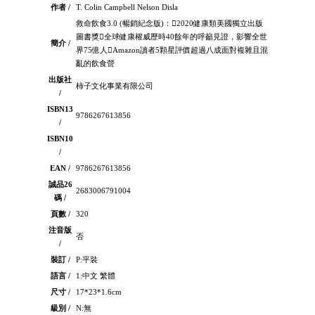
作者 /
T. Colin Campbell Nelson Disla
救命飲食3.0 (暢銷紀念版)：2020健康類美國獨立出版
圖書獎全球健康權威歷時40餘年的呼籲見證，影響全世
簡介 /
界75億人Amazon讀者5顆星評價超過八成面對複雜且混
亂的飲食營
出版社
柿子文化事業有限公司
/
ISBN13
9786267613856
/
ISBN10
/
EAN /
9786267613856
誠品26
2683006791004
碼 /
頁數 /
320
注音版
否
/
裝訂 /
P:平裝
語言 /
1:中文 繁體
尺寸 /
17*23*1.6cm
級別 /
N:無