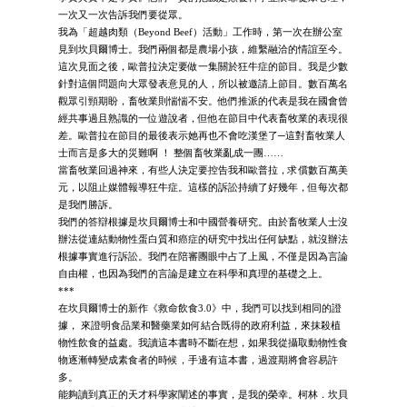
一次又一次告訴我們要從眾。
我為「超越肉類（Beyond Beef）活動」工作時，第一次在辦公室
見到坎貝爾博士。我們兩個都是農場小孩，維繫融洽的情誼至今。
這次見面之後，歐普拉決定要做一集關於狂牛症的節目。我是少數
針對這個問題向大眾發表意見的人，所以被邀請上節目。數百萬名
觀眾引頸期盼，畜牧業則惴惴不安。他們推派的代表是我在國會曾
經共事過且熟識的一位遊說者，但他在節目中代表畜牧業的表現很
差。歐普拉在節目的最後表示她再也不會吃漢堡了─這對畜牧業人
士而言是多大的災難啊 ！ 整個畜牧業亂成一團……
當畜牧業回過神來，有些人決定要控告我和歐普拉，求償數百萬美
元，以阻止媒體報導狂牛症。這樣的訴訟持續了好幾年，但每次都
是我們勝訴。
我們的答辯根據是坎貝爾博士和中國營養研究。由於畜牧業人士沒
辦法從連結動物性蛋白質和癌症的研究中找出任何缺點，就沒辦法
根據事實進行訴訟。我們在陪審團眼中占了上風，不僅是因為言論
自由權，也因為我們的言論是建立在科學和真理的基礎之上。
***
在坎貝爾博士的新作《救命飲食3.0》中，我們可以找到相同的證
據， 來證明食品業和醫藥業如何結合既得的政府利益，來抹殺植
物性飲食的益處。我讀這本書時不斷在想，如果我從攝取動物性食
物逐漸轉變成素食者的時候，手邊有這本書，過渡期將會容易許
多。
能夠讀到真正的天才科學家闡述的事實，是我的榮幸。柯林．坎貝