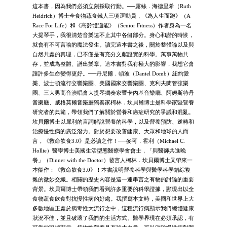
這本書，因為我們必須立刻採取行動。──露絲．海德里希（Ruth
Heidrich）博士全食物蔬食鐵人三項運動員，《為人生而跑》（A
Race For Life）和《高齡體適能》（Senior Fitness）作者身為一名
大提琴手，我很清楚音樂遠不止其中各個部分。身心和諧的時候，
就會有不可言喻的魔法發生。讀完這本書之後，關於整體論以及與
自然共處的真理，已不僅是有充分文獻證實的科學。萬事萬物共
存，並成為整體、譜出樂章。這本書對我有極大的影響，我想它會
讓許多生命變得更好。──丹尼爾．頓波（Daniel Domb）紐約愛
樂、波士頓流行交響樂團、美國國家交響樂團、克利夫蘭管弦樂
團、三大男高音演唱會大提琴獨奏家暨卡內基音樂廳、阿姆斯特丹
音樂廳、威格莫爾音樂廳獨奏家柯林．坎貝爾博士是科學家暨營養
研究者的典範，帶領我們了解關於營養和癌症研究的爭議和混亂。
坎貝爾博士以犀利的言詞解說營養的科學，以及營養預防、逆轉和
治療慢性病的廣泛潛力。對於想要改善健康、大眾和地球的人而
言，《救命飲食3.0》是必讀之作！──麥可．霍利（Michael C.
Hollie）醫學博士美國生活型態醫療學會會士，「與醫師共進晚
餐」（Dinner with the Doctor）發言人柯林．坎貝爾博士又帶來一
本傑作：《救命飲食3.0》！本書說明營養科學與醫學科學錯綜複
雜的微妙交織。相關的歷史內容是這一連串言之有物的討論的重要
背景。坎貝爾博士帶領我們看到許多重要的科學證據，顯現出以全
食物蔬食飲食對抗慢性病的好處。我撰寫本文時，美國和世界上大
多數地區正處於病毒性大流行之中，這種流行病顯示我們總體健康
狀況不佳，並且破壞了我們的生活方式。醫學界現在必須承認，有