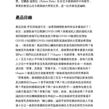
獎。尼爾森‧迪斯拉（Nelson Disla）住在北卡羅萊納州卡布羅市，
畢業於教堂山北卡羅萊納大學英文系，是一位作家也是編輯。
產品目錄
產品目錄 序言與致謝引言：如果我轉變飲食時有這本書就好了！
前言：改變飲食可以戰勝COVID-19嗎？病毒侵犯人體的過程大致
相同植物性食物可以增進免疫力降低COVID-19敏感性並增加
COVID-19抗體對COVID-19的長期對策讓絕望的大眾重拾希望緒
論：《救命飲食》風波控制心臟病的最佳飲食也能控制癌症嗎？食
物被宣判為毒藥？最正當的飲食方式，最衝擊的影響本書最大的願
望Part 1 我們比以前更短命了？Chapter 1 吃錯營養，每年多死百萬
人！五五％的人平均每天領用四種處方藥藥愈吃愈多，卻有六百萬
人少活十年發病率並沒有真的降低依賴藥物來維持生命──失敗的
成功愈「營養」其實是「營養不良」!? 抗癌之戰為什麼會失利？
Chapter 2 被遺忘的古老健康智慧一個做保險的癌症研究專家與
「營養過剩」最相關的是蛋白質三百五十年前就在呼籲以飲食預防
及治療癌症Chapter 3 靠手術痊癒了嗎？有人吃很多肉也沒得癌症
啊？早點割掉腫瘤就沒事了嗎？多出來的對手──放療和化療主流
治療方案成功了嗎？營養只能「預防」疾病，無法救命嗎？不容異
議的四大癌症機構腫瘤發生率統計vs.癌症移植研究漠視營養還不
夠啟發乳房根除術的「離心擴散」論因手術而痊癒的癌症病人不超
過十分之一會惹到美國癌症研究協會的兩項大罪決定研究方向的有