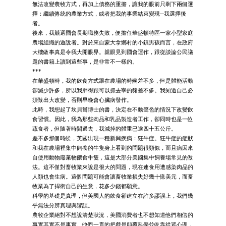
無法改變農牧方式，再加上債務的重擔，讓我的眼前只剩下兩個選
擇：繼續傳統的農業方式，或者把我的事業結束變現─我選擇後
者。
後來，我競選國會長期職務失敗，便擔任華盛頓特區一家小型家庭
農場組織的遊說者。對於來自蒙大拿鄉村的小鎮男孩而言，在政府
大樓做事真是令我大開眼界。親眼見到國會運作，跟從談論公民議
題的書籍上讀到這些事，是非常不一樣的。
***
在華盛頓時，我的飲食方式跟在農場的時候差不多，但是體能活動
卻減少許多，所以我胖得跟可以抓去宰的豬差不多。我知道自己必
須做出大改變，否則早晚會心臟病發作。
此時，我想起了坎貝爾博士的書，決定在不動聲色的情況下改變飲
食習慣。因此，我為那些肉品和乳品製造者工作，卻同時也是一位
蔬食者，但隨著時間過去，我減掉的體重已逾四十五公斤。
差不多那個時候，英國出現一種新興疾病：狂牛症。狂牛症的症狀
和我在農場裡集中飼養的牛隻身上看到的問題很類似，而且病因來
自使用動物廢棄物餵食牛隻，這是大部分美國集中飼養場常見的做
法。這不僅對畜牧業來說是很大的問題，現在連食用遭感染肉品的
人類也會生病。這個問題可能會讓畜牧業損失好幾十億美元，而畜
牧業為了捍衛自己的生意，花多少錢都願意。
科學的基礎是真理，但美國人的飲食卻建立在許多謬誤上，我們幾
乎無法分辨真理與謬誤。
農牧企業絕對不想說清楚狀況，美國消費者也不想知道他們相信的
事實其實不是事實。他們一貫的把戲是顛覆科學並依靠從眾心理，