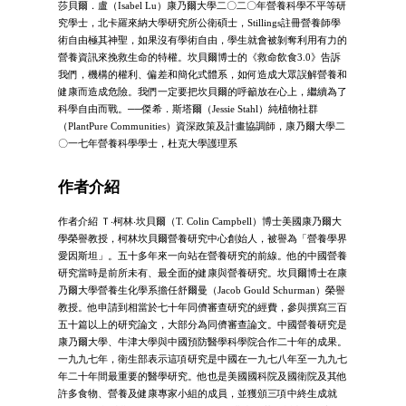
莎貝爾．盧（Isabel Lu）康乃爾大學二〇二〇年營養科學不平等研
究學士，北卡羅來納大學研究所公衛碩士，Stillings註冊營養師學
術自由極其神聖，如果沒有學術自由，學生就會被剝奪利用有力的
營養資訊來挽救生命的特權。坎貝爾博士的《救命飲食3.0》告訴
我們，機構的權利、偏差和簡化式體系，如何造成大眾誤解營養和
健康而造成危險。我們一定要把坎貝爾的呼籲放在心上，繼續為了
科學自由而戰。──傑希．斯塔爾（Jessie Stahl）純植物社群
（PlantPure Communities）資深政策及計畫協調師，康乃爾大學二
〇一七年營養科學學士，杜克大學護理系
作者介紹
作者介紹 Ｔ‧柯林‧坎貝爾（T. Colin Campbell）博士美國康乃爾大
學榮譽教授，柯林坎貝爾營養研究中心創始人，被譽為「營養學界
愛因斯坦」。五十多年來一向站在營養研究的前線。他的中國營養
研究當時是前所未有、最全面的健康與營養研究。坎貝爾博士在康
乃爾大學營養生化學系擔任舒爾曼（Jacob Gould Schurman）榮譽
教授。他申請到相當於七十年同儕審查研究的經費，參與撰寫三百
五十篇以上的研究論文，大部分為同儕審查論文。中國營養研究是
康乃爾大學、牛津大學與中國預防醫學科學院合作二十年的成果。
一九九七年，衛生部表示這項研究是中國在一九七八年至一九九七
年二十年間最重要的醫學研究。他也是美國國科院及國衛院及其他
許多食物、營養及健康專家小組的成員，並獲頒三項中終生成就