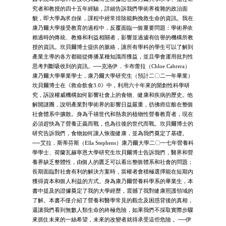
究者和教授的四十五年經驗，詳細告訴我們學術界複雜的政治面
貌，即大學為求自保，課程中經常排除能夠挽救生命的資訊。我在
康乃爾大學接受教育的過程中，反覆面臨一個重要問題：學術界依
賴過時的傳統、教條和利益相關者，影響並過濾有信譽的機構所教
授的資訊。坎貝爾博士提供的脈絡，讓所有學科的學生可以了解到
產業主導的各方都能從傳播某種知識而獲益，並且學會運用批判性
思考判斷吸收到的資訊。──克洛伊．卡布蕾拉（Chloe Cabrera）
康乃爾大學畢業學士，康乃爾大學研究生（預計二〇二一年畢業）
坎貝爾博士在《救命飲食3.0》中，利用六十年來的開創性科學研
究，訴說權威機構如何影響社會上的食物、健康和疾病的歷史。他
解開謎團，說明產業對學術界的影響日益嚴重，彷彿癌症般在整個
社會體系中擴散。身為千禧世代和熱衷的植物性營養教育者，現在
必須趕快為了營養正義而戰，也為往後的世代而戰。坎貝爾博士的
研究告訴我們，食物如何讓人恢復健康，並為我們奠定了基礎。
──艾拉．斯蒂芬斯（Ella Stephens）康乃爾大學二〇一七年營養科
學學士、荷蘭瓦赫寧恩大學研究生坎貝爾博士告訴我們，醫界和營
養界缺乏整體性，由個人的匱乏可以看出整個體系和社會的問題；
長期面臨對社會有利的解決方案時，當權者會積極選擇能在短期內
獲得資本和個人利益的方式。身為康乃爾營養科學系的畢業生，本
書中提及的證據奠定了我的大學經歷，震撼了我對健康照護領域的
了解。本書不僅介紹了營養和醫學常見的觀念及困惑背後的真相，
還讓我們看到無數人類生命的終極危險，如果我們不採取實際步驟
來抓住未來的一絲希望，未來的改變者就得承受這些危險 。──伊