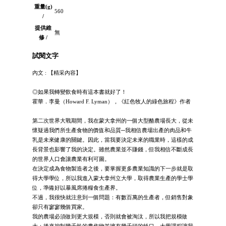
重量(g)
560
/
提供維
無
修 /
試閱文字
內文 : 【精采內容】
◎如果我轉變飲食時有這本書就好了！
霍華．李曼（Howard F. Lyman），《紅色牧人的綠色旅程》作者
第二次世界大戰期間，我在蒙大拿州的一個大型酪農場長大，從未
懷疑過我們所生產食物的價值和品質─我相信農場出產的肉品和牛
乳是未來健康的關鍵。因此，當我要決定未來的職業時，這樣的成
長背景也影響了我的決定。雖然農業並不賺錢，但我相信不斷成長
的世界人口會讓農業有利可圖。
在決定成為食物製造者之後，要掌握更多農業知識的下一步就是取
得大學學位，所以我進入蒙大拿州立大學，取得農業生產的學士學
位，準備好以暴風席捲糧食生產界。
不過，我很快就注意到一個問題：有數百萬的生產者，但銷售對象
卻只有寥寥幾個買家。
我的農場必須做到更大規模，否則就會被淘汰，所以我把規模做