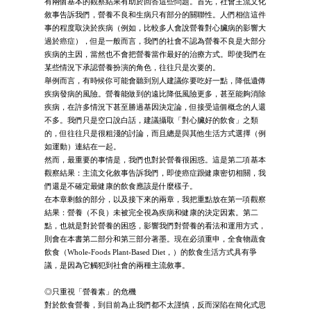
有兩個基本的觀察結果有助於回答這些問題。首先，社會主流文化
敘事告訴我們，營養不良和生病只有部分的關聯性。人們相信這件
事的程度取決於疾病（例如，比較多人會說營養對心臟病的影響大
過於癌症），但是一般而言，我們的社會不認為營養不良是大部分
疾病的主因，當然也不會把營養當作最好的治療方式。即使我們在
某些情況下承認營養扮演的角色，往往只是次要的。
舉例而言，有時候你可能會聽到別人建議你要吃好一點，降低遺傳
疾病發病的風險。營養能做到的遠比降低風險更多，甚至能夠消除
疾病，在許多情況下甚至勝過基因決定論，但接受這個概念的人還
不多。我們只是空口說白話，建議攝取「對心臟好的飲食」之類
的，但往往只是很粗淺的討論，而且總是與其他生活方式選擇（例
如運動）連結在一起。
然而，最重要的事情是，我們也對於營養很困惑。這是第二項基本
觀察結果：主流文化敘事告訴我們，即使癌症跟健康密切相關，我
們還是不確定最健康的飲食應該是什麼樣子。
在本章剩餘的部分，以及接下來的兩章，我把重點放在第一項觀察
結果：營養（不良）未被完全視為疾病和健康的決定因素。第二
點，也就是對於營養的困惑，影響我們對營養的看法和運用方式，
則會在本書第二部分和第三部分著墨。現在必須重申，全食物蔬食
飲食（Whole-Foods Plant-Based Diet，）的飲食生活方式具有爭
議，是因為它觸犯到社會的兩種主流敘事。
◎只重視「營養素」的危機
對於飲食營養，到目前為止我們都不太謹慎，反而深陷在簡化式思