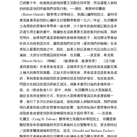
已經數十年。他義無反顧地顛覆主流觀念與常態，而這趟驚人旅程
的終點是強烈呼籲我們採取行動。──羅伯．奧斯特菲爾德
（Robert Ostfeld）醫學博士理學碩士、美國心臟學院院士、蒙特菲
奧里健康系統預防心臟科主任暨醫學教授一九六〇年起，坎貝爾博
士為黑暗的營養科學帶來一線光輝，六十餘年的旅程都記載在這本
詳盡引用文獻的書中。根據他在這個重要主題收集到的知識，我終
究明白，如果我們還是靠動物性食物來填飽肚子，就沒辦法學會如
何與大自然和諧共存，繼而讓我們的文明（還有我們的物種）在未
來陷入嚴重的危險之中。因此，如果人類以某種方式設法防止自己
滅絕，大部分功勞應該歸於柯林．坎貝爾。」—莫里斯．希克斯
（Morris Hicks）《吶喊》、《健康飲食．健康世界》、《活力健
康四葉指南》作者胃食道逆流，這種再常見不過的疾病造成數百萬
人極大的痛苦與擔憂。正如大部分慢性病，胃食道逆流是飲食造成
的，單純靠飲食就能預防並逆轉症狀及預防併發症，包括食道癌。
問題出在錯誤的資訊和缺乏資訊，就像本書所討論的多種疾病一
樣。在《救命飲食3.0》當中，柯林．坎貝爾博士以大眾能聽見、
聽信並有所改變的方式，對於向大眾傳播營養資訊有多麼困難一
事，進行了全方位的綜合論述。從他的個人經驗與知識，我們就能
明白產業和政治對於營養領域的影響，進而得知為什麼營養科學在
採取飲食改變來預防和逆轉慢性病這方面停滯不前。──克雷格．
扎爾文（Craig H. Zalvan）醫學博士美國外科學院院士、菲爾普斯
醫院聲音和吞嚥障礙研究所耳鼻喉科主任暨醫學主任、霍夫斯特拉
／諾斯韋爾唐納德和芭芭拉．祖克（Donald and Barbara Zucker）
醫學院耳鼻喉科教授坎貝爾博士依據他在康乃爾大學求學、擔任研