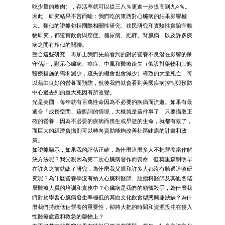
吃少量的瘦肉），存活率就可以從三八％更進一步提高到九○％。
因此，研究結果不言而喻：我們吃的東西對心臟病的結果影響極
大。類似的證據包括國際相關性研究、移民研究和實驗性實驗室動
物研究，都證實飲食與癌症、糖尿病、肥胖、腎臟病，以及許多疾
病之間有相似的關聯。
整合這些研究，再加上我們先前看到的對於營養不良潛在影響的保
守估計，顯示心臟病、癌症、中風和醫療疏失（假設對藥物和其他
醫療措施的需求減少，疏失的機會也會減少）導致的大量死亡，可
以藉由良好的營養而預防，然後我們就會看到美國疾病控制與預防
中心過去列的重大死因有所改變。
光是美國，每年就有百萬性命因為不必要的疾病而流逝。如果有最
適合「成長空間」這個詞的情境，大概就是這件事了；只要攝取正
確的營養，因為不必要的疾病而喪生或早逝的生命，就都有救了，
而巨大的經濟負擔則可以轉向資助能夠改善社區健康的計畫和政
策。
如證據顯示，如果我的評估正確，為什麼這麼多人不把營養當作解
決方法呢？我父親因為第二次心臟病發作而喪命，但莫里森明明早
在許久之前就做了研究，為什麼我父親和許多人都沒有聽過這項研
究呢？為什麼營養學沒有納入心臟科醫師、腫瘤科醫師及其他各階
層醫療人員的培訓和實務中？心臟病是我們的頭號殺手，為什麼我
們對於學習心臟病發生率極低的其他文化飲食型態興趣缺缺？為什
麼我們持續低估營養的重要性，卻將大把的時間和資源投注在侵入
性醫療處置和救急的藥物上？