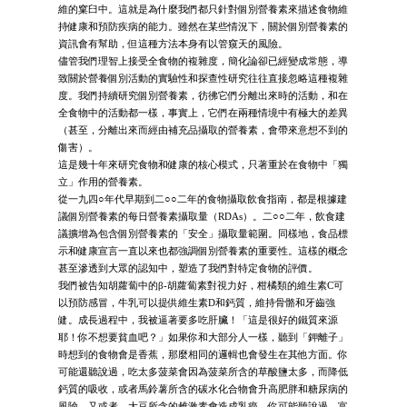
維的窠臼中。這就是為什麼我們都只針對個別營養素來描述食物維
持健康和預防疾病的能力。雖然在某些情況下，關於個別營養素的
資訊會有幫助，但這種方法本身有以管窺天的風險。
儘管我們理智上接受全食物的複雜度，簡化論卻已經變成常態，導
致關於營養個別活動的實驗性和探查性研究往往直接忽略這種複雜
度。我們持續研究個別營養素，彷彿它們分離出來時的活動，和在
全食物中的活動都一樣，事實上，它們在兩種情境中有極大的差異
（甚至，分離出來而經由補充品攝取的營養素，會帶來意想不到的
傷害）。
這是幾十年來研究食物和健康的核心模式，只著重於在食物中「獨
立」作用的營養素。
從一九四○年代早期到二○○二年的食物攝取飲食指南，都是根據建
議個別營養素的每日營養素攝取量（RDAs）。二○○二年，飲食建
議擴增為包含個別營養素的「安全」攝取量範圍。同樣地，食品標
示和健康宣言一直以來也都強調個別營養素的重要性。這樣的概念
甚至滲透到大眾的認知中，塑造了我們對特定食物的評價。
我們被告知胡蘿蔔中的β-胡蘿蔔素對視力好，柑橘類的維生素C可
以預防感冒，牛乳可以提供維生素D和鈣質，維持骨骼和牙齒強
健。成長過程中，我被逼著要多吃肝臟！「這是很好的鐵質來源
耶！你不想要貧血吧？」如果你和大部分人一樣，聽到「鉀離子」
時想到的食物會是香蕉，那麼相同的邏輯也會發生在其他方面。你
可能還聽說過，吃太多菠菜會因為菠菜所含的草酸鹽太多，而降低
鈣質的吸收，或者馬鈴薯所含的碳水化合物會升高肥胖和糖尿病的
風險，又或者，大豆所含的雌激素會造成乳癌。你可能聽說過，富