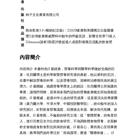
者
出
版
柿子文化事業有限公司
社
商
救命飲食3.0 (暢銷紀念版)：2020健康類美國獨立出版圖書
品
獎全球健康權威歷時40餘年的呼籲見證，影響全世界75億人
描
Amazon讀者5顆星評價超過八成面對複雜且混亂的飲食營
述
內容簡介
內容簡介 本書特色Ø 最經典，營養科學與醫學科學微妙交織的巨
著：坎貝爾博士是科學家暨營養研究者的典範，他以犀利的言詞，
在書中解說營養的科學，以及營養預防、逆轉和治療慢性病的廣泛
潛力。Ø 最關鍵，揭露營養學歷史上的錯誤：坎貝爾博士所揭露的
事實，讓我們明瞭，原來很多我們認知的營養健康概念與知識都是
錯的。Ø 最權威，超過40年心血的研究成果：這是最頂尖的專家團
隊（康乃爾大學、牛津大學、中國預防醫學院），經40餘年的深入
研究探討，針對飲食營養議題，回溯過去本源、解決現代危機、放
眼未來。Ø 最客觀，不偏頗的研究立場：從「整體營養」的角度切
入，進行完整且全方位的飲食研究，不強調個體食物營養，全面解
析全食物蔬食飲食對抗疾病的好處。Ø 最良心，秉持真心呈現事實
真相：教導我們如何專注於「疾病護理」勝過「醫療保健」。 Ø