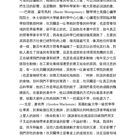
可靠的證據顯示，植物性營養具有強大力量，可以消除慢性病對我
們生活的影響。這是醫師、醫學科學家和一般大眾都必須讀的書。
──巴斯德．蒙哥馬利（Baxter Montgomery）醫學博士美國心臟學
院院士、休士頓德州大學健康科學中心心臟／心臟電生理部臨床醫
學助理教授柯林．坎貝爾是一位專精於營養的科學家，也是營養領
域的世界級專家，卻不僅止於此。正如他在本書中所言，如今真正
的營養學家非常罕見，因為食品科學已經徹頭徹尾腐敗了，主要的
原因是西方社會已經對吃肉上癮，徵兆隨處可見：像其他任何吸毒
者一樣，數百年來西方營養界編織了一套謊言以合理化其行為，對
他人產生了深遠的有害影響。這是造成當前全球環境危機的主因，
正在破壞我們的健康和經濟，也是造成這麼多動物（每年至少七百
億陸生動物）在工業化養殖場遭受折磨又短命的原因。值得注意的
是，有一次坎貝爾演講的時候，居然有一位麻省理工學院的教授
（也是食物研究者）自憐又情緒化地抱怨：「柯林，你說的都是好
的食物。別叫我們不要吃好東西！」但是，坎貝爾是一位真正的食
品科學家，他的工作是舉起真理的鏡子，讓我們看見吃肉成癮的醜
陋面孔。在最新的著作中，他以清晰易懂的方式列出最基本的事
實。鼓勵大家停止吃肉就夠了嗎？一切還說不準，但他盡力了。
──戈登．麥肯齊（Gordon Mackenzie）英國杜倫大學一級哲學學
位畢業，於東歐擔任英文教師，於法國與比利時擔任譯者準備好踏
上驚人的旅程！《救命飲食3.0》讓讀者站在搖滾區目睹我們用叉
子叉起的食物帶來多麼深遠的影響（不論好壞）。爭議、既得利
益、排斥和偏差，這些八點檔連續劇才會出現的元素，完全影響了
我們所吃的食物！坎貝爾博士是餐桌上的道德支柱，涉足這個領域