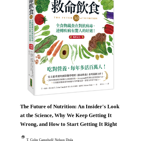
The Future of Nutrition: An Insider's Look
at the Science, Why We Keep Getting It
Wrong, and How to Start Getting It Right
作
T. Colin Campbell/ Nelson Disla