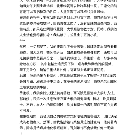
大：後來控制幾千畝的農作物並擁有幾千頭的牲口。大學課程讓我
知道如何支配生產過程：化學物質可以控制草料生長，工廠化的飼
育場可以養肥待宰的牲口，大型設備可以種植和採收穀物。
在這個過程中，雖然我開始注意到土壤品質下降、我們的動物從有
價值的夥伴變成數字，但我實在太忙了，沒有空細想這些問題。我
當時想，如果這些問題很重要，大學應該會教才對。同時，我的個
人生活也變得很忙碌：我結婚了，並且生了五個小孩。
***
然後，一切都變了。我的腰部以下失去感覺，醫師診斷出我有脊椎
腫瘤。開刀之前，醫師告訴我，如果腫瘤是長在脊柱內，術後可以
走路的機率是百萬分之一，這讓我很擔心。手術前一夜，好多事情
繚繞在心頭， 其中包括土壤品質下降，還有我和動物們的關係。
我下定決心，無論手術結果如何，都要努力修正這些問題。
結果，腫瘤的確在脊髓內，但我排除萬難走出了醫院─這對我而言
是個奇蹟。經過這件事之後，在漫長的復原期間，我並未忘記關於
土壤或動物的事情。
手術後，我的身體沒辦法負荷勞動，而閱讀是排遣時光的好方法。
那時候，我第一次注意到康乃爾大學的研究學者─柯林．坎貝爾博
士。不過，在人生的那個階段，坎貝爾博士的書對我而言實在是遙
不可及。
在恢復期間，我發現自己的農牧方式對環境的傷害很大，因此決定
成為有機農夫。然而，當我告訴銀行業務員這個計畫時，他笑著表
示，除非是透過當地化學經銷商，否則銀行不會借我任何一毛錢
！