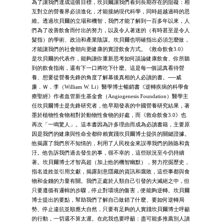
為了讓我們達成這個目標，坎貝爾讓我們看到長期存在的阻礙：相
互對立的營養界必須進化，才能接納現代科學，同時超越過時的思
維。透過坎貝爾的立場和機智，我們才能了解到一百多年以來，人
們為了改善飲食而付出的努力，以及令人著迷的（有時甚至是令人
髮指）的學術、政治和產業陰謀。坎貝爾也明確指出必須怎麼做，
才能讓我們的社會朝向更健康的實證飲食方式。《救命飲食3.0》
是坎貝爾的代表作，能夠讓你重新思考如何談論健康飲食、你所聽
到的飲食指南，還有下一口將吃下什麼。這是每一個認真看待營
養、想要從營養先鋒的角度了解幕後真相的人必讀的書。──威
廉．Ｗ．李（William W. Li）醫學博士暢銷書《逆轉疾病的科學食
療聖經》作者血管新生基金會（Angiogenesis Foundation）醫學主
任坎貝爾博士是先鋒研究者，他早期發表的中國營養研究結果，著
墨於植物性食物相對於動物性食物的好處，而《救命飲食3.0》也
再次「一鳴驚人」。這本書因為許多理由而成為必讀書籍，主要原
因是我們的健康與性命全都仰賴實踐坎貝爾博士提供的關鍵證據。
他揭露了我們所不知情的，利用了人民稅金來誤導我們的賄賂和貪
汙。他告訴我們過去發生的事，很不幸的，這些狀況至今仍持續
著。坎貝爾博士才智高超（加上他的機智幽默），努力挖掘歷史，
指名道姓並引用文獻，揭露刻意隱藏的資訊和腐敗，這些事都與食
物和金錢的力量有關。我們正處於人類自己引發的大滅絕之中，但
只要遵循有邏輯的步驟，停止對環境的傷害，便能夠逆轉。坎貝爾
博士提出的要點，幫助我們了解自己做錯了什麼、要如何逆轉局
勢、停止違抗並順應大自然，只要有足夠的人實踐坎貝爾博士呼籲
的行動，一切還不算太遲。在此我也要呼籲：盡可能多推薦別人讀