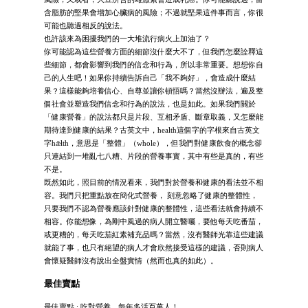
含脂肪的堅果會增加心臟病的風險；不過就堅果這件事而言，你很
可能也聽過相反的說法。
也許該來為困擾我們的一大堆流行病火上加油了？
你可能認為這些營養方面的細節沒什麼大不了，但我們怎麼詮釋這
些細節，都會影響到我們的信念和行為，所以非常重要。想想你自
己的人生吧！如果你持續告訴自己「我不夠好」，會造成什麼結
果？這樣能夠培養信心、自尊並讓你頓悟嗎？當然沒辦法，遍及整
個社會並塑造我們信念和行為的說法，也是如此。如果我們關於
「健康營養」的說法都只是片段、互相矛盾、斷章取義，又怎麼能
期待達到健康的結果？古英文中，health這個字的字根來自古英文
字hǣlth，意思是「整體」（whole），但我們對健康飲食的概念卻
只連結到一堆亂七八糟、片段的營養事實，其中有些是真的，有些
不是。
既然如此，照目前的情況看來，我們對於營養和健康的看法並不相
容。我們只把重點放在簡化式營養， 刻意忽略了健康的整體性，
只要我們不認為營養應該針對健康的整體性，這些看法就會持續不
相容。你能想像，為剛中風過的病人開立醫囑，要他每天吃番茄，
或更糟的，每天吃茄紅素補充品嗎？當然，沒有醫師光靠這些建議
就能了事，也只有絕望的病人才會欣然接受這樣的建議，否則病人
會懷疑醫師沒有說出全盤實情（然而也真的如此）。
最佳賣點
最佳賣點 : 吃對營養，每年多活百萬人！