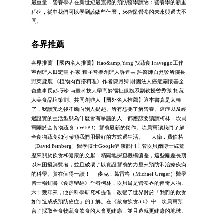
最重量，營養學界在新世紀最震撼的預防醫學讀物：營養學的新里
程碑，從中我們可以學到該做些什麼，來確保營養的未來與過去不
同。
各界推薦
各界推薦 【國內名人推薦】Hao&amp;Yang 找蔬食Traveggo工作
室創辦人田定豐 作家 種子音樂創辦人許達夫 許醫師自然診所院長
野菜鹿鹿 《植物肉百搭料理》作者陳月卿 財團法人癌症關懷基金
會董事長彭巧珍 南臺科技大學高齡福祉服務系副教授曾秀微 拓蔬
人美食品牌策劃、共同創辦人【國外名人推薦】這本書真是太棒
了，我讀完之後不斷向別人提起。所有想要了解營養、癌症以及經
過證實的生活型態為什麼會有爭議的人，都應該要讀讀柯林．坎貝
爾關於全食物蔬食（WFPB）營養最新的傑作。坎貝爾讓我們了解
全食物蔬食如何帶領我們用最好的方式過生活。──大衛．費伯格
（David Feinberg）醫學博士Google健康部門主管坎貝爾博士綜覽
歷來關於飲食和健康的文獻，精闢地探查機構偏差，這些偏差長期
以來困擾消費者，並且破壞了以實證營養的力量來預防和治療疾病
的科學。實在值得一讀！──麥克．葛雷格（Michael Greger）醫學
博士暢銷書《食療聖經》作者柯林．坎貝爾是營養界的傳奇人物。
六十幾年來，他的科學研究和提倡，改變了世界對於「我們的飲食
如何造成或預防癌症」的了解。在《救命飲食3.0》中，坎貝爾預
言了採取全食物蔬食飲食的人會更健康，並且造就更健康的地球。