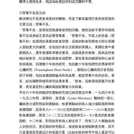
爾博士惠我良多，我認為他應該得到諾貝爾和平獎。
◎營養不良是元凶
解決辦法不是更多或更好的藥物，而是了解並處理許多疾病背後的
主要元凶：營養不良。
「營養不良」是我深思熟慮後使用的詞彙。雖然這個字通常特指熱
量不足或者缺乏某些必要營養素，「營養不良」字面上的意義（營
養不好）也適用於過量的飲食型態，這樣的飲食型態使大部分美國
人面臨更大的威脅。這包括許多生活貧困的美國人。美國社會中最
窮困的人，通常會攝取單糖含量高、油脂過多的食物，因為這些食
物比較便宜，但這兩點都會造成肥胖，還有更高的糖尿病和心血管
疾病風險。回溯幾十年前的研究，包括數十年前指標性的弗萊明罕
心臟研究（Framingham Heart Study），都指出心臟病與許多危險
因子有關，包括血膽固醇偏高和高血壓，都是營養不良的症狀。甚
至，綜合國際和移民研究結果來看，「飲食」這個環境因素不但重
要，甚至還是對心臟病風險影響最大的因素。
早在六十年前的驗證性實驗研究就已經證實這件事：一九四六年至
一九五八年間，萊斯特．莫里森（Lester Morrison）醫師把一群心
臟病患分成對照組與實驗組。他要實驗組的病人減少攝取脂肪和飲
食膽固醇，從原本八○～一六○公克的脂肪和二○○～一八○○毫克的
飲食膽固醇，降至二○～二五公克的脂肪和五○～七○毫克的飲食膽
固醇。十二年後，對照組所有病人都去世了，而有三八％實驗組病
人仍然存活。更近期的研究顯示，假使飲食改變能夠更完整，而不
只是遵循莫里森設計的低脂方案（比如在他的研究中病人還是可以