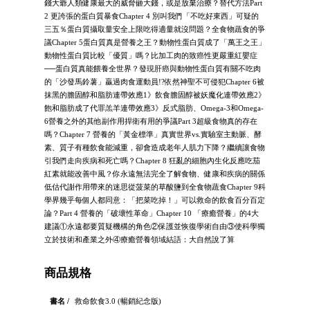
錢大爺人類健康最大的威脅砸大錢，或是放棄治療？替代方法Part
2 更誇張的蛋白質暴食Chapter 4 別叫我們「不吃好東西」可疑的
三五％蛋白質攝取量安全上限吃得適量就沒問題？全食物蔬食的爭
議Chapter 5蛋白質真是營養之王？動物性蛋白質成了「萬王之王」
動物性蛋白質比較「優質」嗎？比加工肉的致癌性更嚴重紅嬰症
──蛋白質真能餵養全世界？發現肝癌與動物性蛋白質有關不吃肉
的「沙發馬鈴薯」贏過肉食運動員!?依然神聖不可侵犯Chapter 6被
抹黑的膽固醇和脂肪連帶效應1》飲食膽固醇被妖魔化連帶效應2》
飽和脂肪成了代罪羔羊連帶效應3》反式脂肪、Omega-3和Omega-
6營養之外的其他副作用捍衛有用的爭議Part 3超級食物真的存在
嗎？Chapter 7 營養的「黃金標準」真實世界vs.實驗室主動脈、酵
素、質子有種飲食能減重，卻會造成老年人肌力下降？繼續讓食物
引我們走向疾病和死亡嗎？Chapter 8 狂亂的細胞內生化反應吃茄
紅素就能改善中風？你永遠無法完全了解食物、健康和疾病的關係
低估代謝作用帶來的迷思從菠菜的草酸鹽到全食物蔬食Chapter 9科
學界幾乎每個人都同意：「把菜吃掉！」可以救命的飲食百分百定
論？Part 4 營養的「破壞性革命」Chapter 10 「療癒營養」的4大
建議①永遠都要質疑機構的角色②保護並恢復學術自由③使科學獨
立於技術和產業之外④療癒營養領域結語：大自然說了算
商品規格
書名 /
救命飲食3.0 (暢銷紀念版)