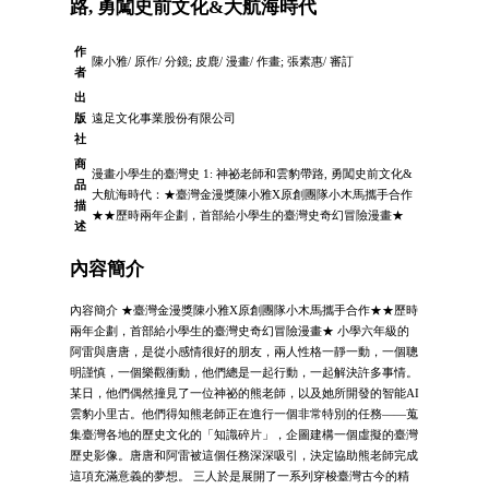
路, 勇闖史前文化&大航海時代
作
陳小雅/ 原作/ 分鏡; 皮鹿/ 漫畫/ 作畫; 張素惠/ 審訂
者
出
版
遠足文化事業股份有限公司
社
商
漫畫小學生的臺灣史 1: 神祕老師和雲豹帶路, 勇闖史前文化&
品
大航海時代：★臺灣金漫獎陳小雅X原創團隊小木馬攜手合作
描
★★歷時兩年企劃，首部給小學生的臺灣史奇幻冒險漫畫★
述
內容簡介
內容簡介 ★臺灣金漫獎陳小雅X原創團隊小木馬攜手合作★★歷時
兩年企劃，首部給小學生的臺灣史奇幻冒險漫畫★ 小學六年級的
阿雷與唐唐，是從小感情很好的朋友，兩人性格一靜一動，一個聰
明謹慎，一個樂觀衝動，他們總是一起行動，一起解決許多事情。
某日，他們偶然撞見了一位神祕的熊老師，以及她所開發的智能AI
雲豹小里古。他們得知熊老師正在進行一個非常特別的任務——蒐
集臺灣各地的歷史文化的「知識碎片」，企圖建構一個虛擬的臺灣
歷史影像。唐唐和阿雷被這個任務深深吸引，決定協助熊老師完成
這項充滿意義的夢想。 三人於是展開了一系列穿梭臺灣古今的精