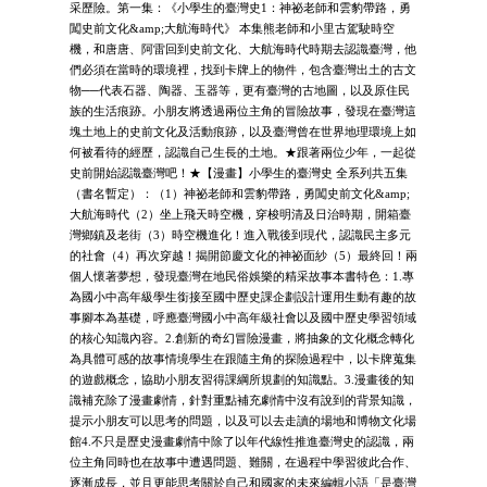
采歷險。第一集：《小學生的臺灣史1：神祕老師和雲豹帶路，勇
闖史前文化&amp;大航海時代》 本集熊老師和小里古駕駛時空
機，和唐唐、阿雷回到史前文化、大航海時代時期去認識臺灣，他
們必須在當時的環境裡，找到卡牌上的物件，包含臺灣出土的古文
物──代表石器、陶器、玉器等，更有臺灣的古地圖，以及原住民
族的生活痕跡。小朋友將透過兩位主角的冒險故事，發現在臺灣這
塊土地上的史前文化及活動痕跡，以及臺灣曾在世界地理環境上如
何被看待的經歷，認識自己生長的土地。★跟著兩位少年，一起從
史前開始認識臺灣吧！★【漫畫】小學生的臺灣史 全系列共五集
（書名暫定）：（1）神祕老師和雲豹帶路，勇闖史前文化&amp;
大航海時代（2）坐上飛天時空機，穿梭明清及日治時期，開箱臺
灣鄉鎮及老街（3）時空機進化！進入戰後到現代，認識民主多元
的社會（4）再次穿越！揭開節慶文化的神祕面紗（5）最終回！兩
個人懷著夢想，發現臺灣在地民俗娛樂的精采故事本書特色：1.專
為國小中高年級學生銜接至國中歷史課企劃設計運用生動有趣的故
事腳本為基礎，呼應臺灣國小中高年級社會以及國中歷史學習領域
的核心知識內容。2.創新的奇幻冒險漫畫，將抽象的文化概念轉化
為具體可感的故事情境學生在跟隨主角的探險過程中，以卡牌蒐集
的遊戲概念，協助小朋友習得課綱所規劃的知識點。3.漫畫後的知
識補充除了漫畫劇情，針對重點補充劇情中沒有說到的背景知識，
提示小朋友可以思考的問題，以及可以去走讀的場地和博物文化場
館4.不只是歷史漫畫劇情中除了以年代線性推進臺灣史的認識，兩
位主角同時也在故事中遭遇問題、難關，在過程中學習彼此合作、
逐漸成長，並且更能思考關於自己和國家的未來編輯小語「是臺灣