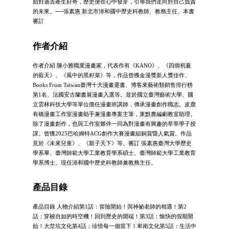
始對過去產生好奇，歷史便在心中發芽，引導我們走向對自己負責
的未來。──張素惠 新北市漳和國中歷史科教師、教務主任、本書
審訂
作者介紹
作者介紹 陳小雅職業漫畫家，代表作有《KANO》、《四個初夏
的藍天》、《風中的黑籽菜》等，作品曾獲金漫獎新人獎佳作、
Books From Taiwan臺灣十大漫畫選書、博客來藝術類銷售排行榜
第1名、法國安古蘭書展漫畫入選等。並於國立臺灣藝術大學、國
立雲林科技大學等單位擔任漫畫班講師，傳承漫畫創作職志。皮鹿
有橋漫畫工作室漫畫助手兼漫畫專案主筆，東默農編劇教室助理。
除了漫畫創作，也與工作室夥伴一同為對漫畫有興趣的莘莘學子授
課。曾獲2025巴哈姆特ACG創作大賽漫畫組銅賞暨人氣賞。作品
見於《未來兒童》、《親子天下》等。審訂 張素惠臺灣大學歷史
學系畢、臺灣師範大學工業教育學系碩士、臺灣師範大學工業教育
學系博士。現任漳和國中歷史科教師兼教務主任。
產品目錄
產品目錄 人物介紹第1話：冒險開始！與神祕老師的相遇！第2
話：穿梭自如的時空機！回到歷史的開端！第3話：愉快的假期開
始！大坌坑文化第4話：珍惜每一個當下！卑南文化第5話：生活中