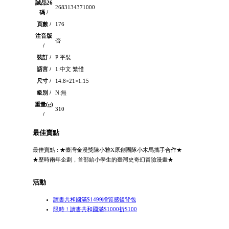
誠品26
2683134371000
碼 /
頁數 /
176
注音版
否
/
裝訂 /
P:平裝
語言 /
1:中文 繁體
尺寸 /
14.8×21×1.15
級別 /
N:無
重量(g)
310
/
最佳賣點
最佳賣點 : ★臺灣金漫獎陳小雅X原創團隊小木馬攜手合作★
★歷時兩年企劃，首部給小學生的臺灣史奇幻冒險漫畫★
活動
讀書共和國滿$1499贈質感後背包
限時！讀書共和國滿$1000折$100