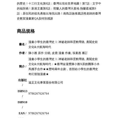
的歷史！十三行文化第6話：臺灣出現在世界地圖！第7話：文字中
的福與禍！新港文書第8話：荷蘭人的臺灣大基地 熱蘭遮城第9
話：原住民的祖先勇敢出海找出路！南島語族推薦語熊老師的臺灣
史教室漫畫家QA及特別感謝
商品規格
漫畫小學生的臺灣史 1: 神祕老師和雲豹帶路, 勇闖史前
書名 /
文化&大航海時代
作者 /
陳小雅 原作 分鏡; 皮鹿 漫畫 作畫; 張素惠 審訂
漫畫小學生的臺灣史 1: 神祕老師和雲豹帶路, 勇闖史前
文化&大航海時代：★臺灣金漫獎陳小雅X原創團隊小木
簡介 /
馬攜手合作★★歷時兩年企劃，首部給小學生的臺灣史
奇幻冒險漫畫★
出版社
遠足文化事業股份有限公司
/
ISBN13
9786267626764
/
ISBN10
/
EAN /
9786267626764