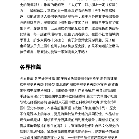
史的漫畫耶！」推薦的老師說，「太好了，對小朋友一定很有吸引
力！」編輯敢說，這真的是一部非常好看的故事！先對故事感興
趣，就能逐漸進入臺灣史的冒險歷程中，和主角身歷其境去認識臺
灣的關鍵事件。漫畫家陳小雅對孩子非常了解，在故事中安排了收
集卡牌、穿越冒險，以及朋友們間的互助合作、遭遇挫折而失落等
的情緒，每一話都環環相扣，抓住了讀者的心。在國小社會領域的
學習上，許多家長都十分擔心，孩子對臺灣史更感興趣、更了解，
也希望孩子升上國中也可以無痛銜接歷史課。如果不知道該怎麼為
孩子選書，那麼就先從這一系列漫畫入手吧！
各界推薦
各界推薦 各界好評推薦 (順序按姓氏筆畫排列)王祥宇 新竹市建華
國中歷史科教師 何郁瑩 臺北市內湖國中歷史科教師吳宜蓉 高雄市
陽明國中歷史科教師，《開箱臺灣史》作者高毓屏 教育部閱讀推
手許至偉 臺北市信義國中歷史科教師陳香吟 新北市光華國小社會
領域老師張簡靜慧 嘉義縣東石國中歷史科教師張素惠 新北市漳和
國中歷史科教師，本書審訂推薦語（按姓氏筆畫順序排列） 歷史
不僅是課本上的年表，更是流動於這片土地的共同記憶。作品結合
現代遊戲題材，帶領孩子身歷其境的回到歷史場景，我相信好的視
覺故事能緊緊抓住學生的專注力，進而激發他們對自己文化歷史的
深刻共鳴與討論。誠摯推薦這部充滿溫度的佳作，陪著孩子們展開
一場別具深度的臺灣文化之旅！──王祥宇 新竹市建華國中歷史科