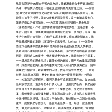
教師 以課綱中的歷史學習內容為經，圖解漫畫結合卡牌實境解謎
為緯，帶領孩子們進行一場蘊含思辨的臺灣史冒險之旅。──何郁
瑩 臺北市內湖國中歷史科教師 這套漫畫與108課綱高度契合，既
能開拓孩子的視野，又能切實輔助課堂學習，是一套讓家長安心、
讓孩子受益的優質讀物。──吳宜蓉 高雄市陽明國中歷史教師，
《開箱臺灣史》作者 這部書將實現你的時空夢想！透過雲豹「小
里古」的引領，你將真實徜徉在臺灣歷史的每一個片段，完成一場
生活中的歷史大冒險 。心動不如馬上行動，現在就翻開書本，找
尋你最感興趣的章節，讓我們一起出發吧！Let's go ！──許至偉
臺北市信義國中歷史科教師 能夠回到過去是熱愛歷史人的夢想，
真希望自己能夠回到過去，但現實不能。現在我們可以藉著唐唐跟
阿雷，回到過去的臺灣，帶著被賦予的任務，找尋卡牌中的圖案，
一一還原當時的歷史現場；跟隨他們的探險，用不同的途徑認識臺
灣，讓臺灣史能夠以輕鬆有趣的方式進入到我們的腦海裡面，隨時
讓我們打開雷達，跟著書中的人物，找尋生活中的歷史。──張簡
靜慧 嘉義縣東石國中歷史科教師 我們為什麼要學臺灣史？理由
一：知道我們從哪裡來。臺灣的歷史可追溯至五萬年前。從史前生
活到族群交流，逐步形塑今日多元社會，也讓我們明白：我們的存
在來自長久的累積與連結。理由二：學會思考。歷史沒有標準答
案，我們學習依據證據判斷，而非憑感覺決定，讓自己在複雜世界
中保持理性與清明。理由三：學會珍惜。有些歷史一旦消失便無法
重來，提醒我們珍惜文化、語言與生活的一切。最後：認識臺灣
史，就是在認識自己。 理解過去，能讓我們更理解彼此。當你開