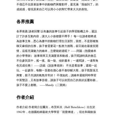
不僅忍不住跟著故事中的動物們興奮歡呼，還充滿「我做到了」的
成就感，發現原來自己可以用小小的幫忙帶來大大的喜悅。
各界推薦
各界推薦 讀者回響 以有趣的故事引起孩子的學習動機之外，還設
計了許多互動內容，讓大人小孩都愛不釋手！ 每一位讀者都將成
為故事主角，悉心為書中的動物打理生日派對，當然，不是那種無
聊又麻煩的任務，孩子會需要花一點努力挑戰，卻又能在最後笑開
懷，這樣充滿魅力的繪本，怎麼能錯過呢？ ——阿賜（熱愛繪本
的小學導師） 故事簡單又充滿驚喜和動感，孩子閱讀時真的會忍
不住參與其中，搖一搖、敲一敲、傾斜書本；一邊閱讀，一邊幫角
色完成任務！ ——語嫣（說故事老師） 不光是看故事，還能一起
玩、一起參與，每翻一頁都在擔心會不會吵醒大熊，孩子既緊張又
興奮，親子共讀的氣氛非常好！ 不僅如此，讀繪本還能同時學習
中英雙語，又有故事音檔，讓孩子可以依照自己的喜好反覆聆聽，
孩子不愛上都難。 ——Mandy（二寶媽）
作者介紹
作者介紹 作者簡介拉爾夫．布茨科夫（Ralf Butschkow）出生於
1962年，在德國柏林藝術大學學習「視覺傳達」，現在和兩個孩