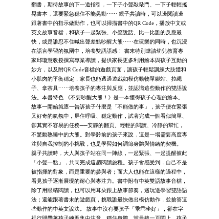
翻書，期待故事的下一道指引，一下子小聲敲敲門、一下子輕輕搖
晃書本，還要緊急穩住不能晃動⋯⋯ 親子共讀時，可以邊閱讀邊
跟著書中的指示做動作，也可以掃描書中的QR Code，播放中文或
英文故事音檔，和孩子一起緊張、小聲說話、比一比誰的反應最
快，或是誰忍不住喊出聲差點吵醒大熊⋯⋯在玩樂的同時，也沉浸
在語言學習的氛圍中，培養雙語語感！ 書末特別邀請幼兒教育專
家邱瓊慧教授撰寫專業導讀，提供家長更多利用繪本與孩子互動的
妙方，以及附QR Code音檔的遊戲頁面，讓孩子輕鬆訓練大肢體和
小肌肉的平衡穩定，家長也能透過遊戲如模仿動物單腳站、拉繩
子、拿茶具⋯⋯培養孩子的專注與反應，並認識這些動作的雙語說
法。本書特色 《不要吵醒大熊！》是一本懂得孩子心理的繪本。
故事一開始就逐一告訴孩子什麼是「不能做的事」，孩子便在緊張
又好奇的氣氛中，屏住呼吸、穩定動作，試著完成一個看似簡單、
卻其實不容易的任務──安靜的翻頁、輕輕的閱讀、冷靜的幫忙，
不驚動熟睡中的大熊。對學齡前的孩子來說，這是一場需要高度專
注與自我控制的小挑戰，也是學習如何調節身體與情緒的契機。
親子共讀時，大人與孩子站在同一陣線，一起緊張、一起提醒彼此
「小聲一點」，共同完成這趟閱讀旅程。孩子會感受到，自己不是
被指揮的對象，而是重要的參與者；而大人也能在這樣的過程中，
看見孩子逐漸展現的耐心與專注力。書中附有中英雙語故事音檔，
除了用眼睛閱讀，也可以用耳朵跟上故事節奏，邊玩邊學習雙語語
法；還能跟著書末的遊戲頁，挑戰誰最快做出模仿動作，並搶答這
些動作的中英文說法。 故事中沒有要孩子「乖乖坐好」，卻在字
裡行間帶著孩子練習集中注意、穩住身體。當最後一頁闔上，孩子