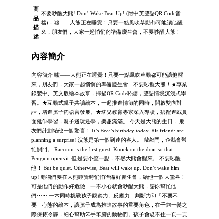
商
不要吵醒大熊! Don't Wake Bear Up! (附中英雙語QR Code音
品
檔)：噓——大熊正在睡覺！只要一點風吹草動都可能讓他醒
描
來，朋友們，大家一起悄悄的準備慶生會，不要吵醒大熊！
述
內容簡介
內容簡介 噓——大熊正在睡覺！只要一點風吹草動都可能讓他醒
來，朋友們，大家一起悄悄的準備慶生會，不要吵醒大熊！★專業
錄製中、英文版繪本故事，掃描QR Code聆聽，雙語情境沉浸式學
習。★互動式親子共讀繪本，一起推進情節的同時，開啟雙向對
話，增進孩子的語言發展。★幼兒教育專家深入導讀，搭配遊戲頁
面延伸學習，親子邊玩邊學，樂趣滿滿。 今天是大熊的生日， 朋
友們計劃給他一個驚喜！ It’s Bear’s birthday today. His friends are
planning a surprise! 浣熊是第一個到達的客人。 敲敲門，企鵝會幫
忙開門。 Raccoon is the first guest. Knock on the door so that
Penguin opens it. 但是要小聲一點，不然大熊會醒來。 不要吵醒
他！ But be quiet. Otherwise, Bear will wake up. Don’t wake him
up! 動物們要在大熊睡覺時悄悄準備好慶生會，給他一個大驚喜！
可是他們的動作好危險，一不小心就會吵醒大熊，請你幫忙他
們⋯⋯ 一本同時挑戰孩子觀察力、反應力、判斷力和「不要不
要」心態的繪本，讓孩子成為推進故事的重要角色，在千鈞一髮之
際保持冷靜，細心幫助笨手笨腳的動物們。孩子會忍不住一頁一頁