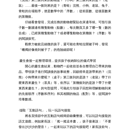
鼠）……最後一個到來的是？（青蛙）浣熊、小狗、老鼠、兔子、
青蛙的出場順序，便是數學中的「序數」：從前面數、從後面數來
的第幾個。
仔細看會發現，完成任務的動物都緊貼在床邊等候。可指引孩
子數一數牆邊有幾隻動物（點數），每次翻頁又多了哪一隻（數的
合成），已經第幾隻動物了？或者哪隻動物在第幾個？（序數）等
的閱讀探究。
觀察力敏銳且細微的孩子，還可能在青蛙拉開被子時，發現
「蠟燭好像燒到被子了」的危險細節呢！
‧慶生會後一起整理環境，提供孩子收納歸位的儀式學習
開心的慶生會結束，動物們一起收拾並各自整理自己帶來的物
品。帶領孩子進行閱讀後的故事統整，回顧燈串是誰帶來的？（浣
熊）小狗帶來什麼呢？（桌子）第三個到的是誰？（老鼠）帶了什
麼東西來慶生？（茶具）等，依序以「第幾個到的是誰？帶了什麼
東西來慶生？」的句型提問，可藉此引領孩子回想和理解動物到來
的先後順序（序數和序列）和其相關的物品（配對）等，從閱讀中
培養數感。
‧擷取「互動語句」，玩一玩語句接龍
將各頁情節中的互動語句精簡節錄彙整後，可以玩語句接龍的
語文遊戲，例如家長說：「搖一搖這本書，」孩子接著說：「不要
發出沙沙沙的聲音！」一起來玩以下的語句接龍吧！家長說前句，