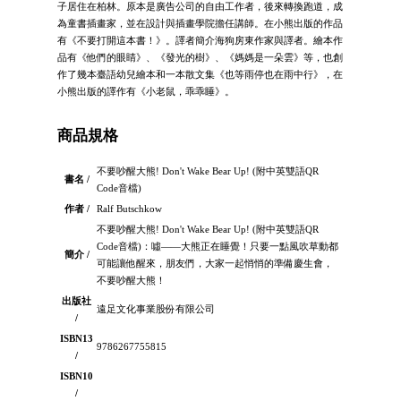
子居住在柏林。原本是廣告公司的自由工作者，後來轉換跑道，成
為童書插畫家，並在設計與插畫學院擔任講師。在小熊出版的作品
有《不要打開這本書！》。譯者簡介海狗房東作家與譯者。繪本作
品有《他們的眼睛》、《發光的樹》、《媽媽是一朵雲》等，也創
作了幾本臺語幼兒繪本和一本散文集《也等雨停也在雨中行》，在
小熊出版的譯作有《小老鼠，乖乖睡》。
商品規格
不要吵醒大熊! Don't Wake Bear Up! (附中英雙語QR
書名 /
Code音檔)
作者 /
Ralf Butschkow
不要吵醒大熊! Don't Wake Bear Up! (附中英雙語QR
Code音檔)：噓——大熊正在睡覺！只要一點風吹草動都
簡介 /
可能讓他醒來，朋友們，大家一起悄悄的準備慶生會，
不要吵醒大熊！
出版社
遠足文化事業股份有限公司
/
ISBN13
9786267755815
/
ISBN10
/