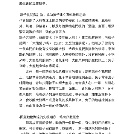
慶生會的溫馨故事。
‧親子提問與討論，協助孩子建立邏輯推理思維
作者刻劃了大熊在床上翻身的姿勢變化（大熊眼睛閉著、屁股朝
外、趴著、仰躺著），以及每個動物進門後的「驚險」畫面，增添
緊張刺激的情節，強化故事張力。
親子共讀時，藉由書名《不要吵醒大熊！》建立觀察任務，向孩子
提問：「大熊醒了嗎？（沒有）怎麼知道的呢？」指引孩子留意每
一隻進門的動物有沒有吵醒大熊，透過大熊變換姿勢的細節，來判
斷他的狀態，如：浣熊來時，大熊轉身頭朝外，沒有被吵醒；小狗
來時，大熊是屁股朝外；老鼠來時，大熊又轉向趴在枕頭上；兔子
來時，大熊翻身躺在床尾等。
此外，每一個跨頁看似危機重重的畫面：浣熊踩在企鵝肩膀
上、老鼠拿著疊高的茶具、兔子拿著地毯撞倒茶壺、兔子背著桌子
鋪開地毯、青蛙拉開被子叫醒大熊等，都會讓人心中一顫，引發心
驚肉跳的緊張情緒。建議可以用「如果……會吵醒大熊嗎？」的句
型來提問，培養孩子的邏輯推理思維，舉例來說：如果浣熊掉下
來，會吵醒大熊嗎？或是老鼠的茶具掉下來、兔子的地毯撞倒茶壺
等，自由置換為每一頁的情節內容。
‧回顧動物到達的先後順序，培養序數概念
隨著故事情節發展，動物們一個接一個、有先後順序的來到大
熊家。可引導孩子回顧故事，並提問：「第一個到來的動物是？
（浣熊）第二個到來的動物是？（小狗）第三個到來的是？（老