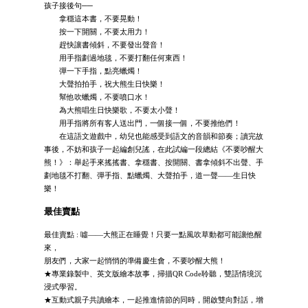
孩子接後句──
拿穩這本書，不要晃動！
按一下開關，不要太用力！
趕快讓書傾斜，不要發出聲音！
用手指劃過地毯，不要打翻任何東西！
彈一下手指，點亮蠟燭！
大聲拍拍手，祝大熊生日快樂！
幫他吹蠟燭，不要噴口水！
為大熊唱生日快樂歌，不要太小聲！
用手指將所有客人送出門，一個接一個，不要推他們！
在這語文遊戲中，幼兒也能感受到語文的音韻和節奏；讀完故
事後，不妨和孩子一起編創兒謠，在此試編一段總結《不要吵醒大
熊！》：舉起手來搖搖書、拿穩書、按開關、書拿傾斜不出聲、手
劃地毯不打翻、彈手指、點蠟燭、大聲拍手，道一聲——生日快
樂！
最佳賣點
最佳賣點 : 噓——大熊正在睡覺！只要一點風吹草動都可能讓他醒
來，
朋友們，大家一起悄悄的準備慶生會，不要吵醒大熊！
★專業錄製中、英文版繪本故事，掃描QR Code聆聽，雙語情境沉
浸式學習。
★互動式親子共讀繪本，一起推進情節的同時，開啟雙向對話，增