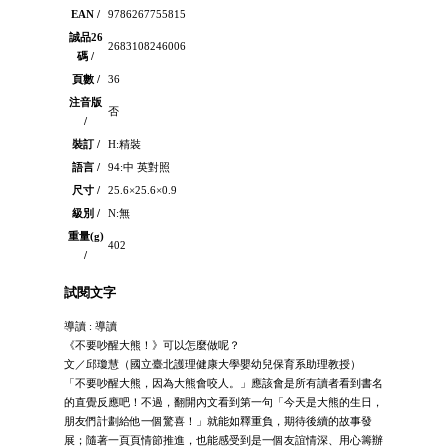
EAN /
9786267755815
誠品26
2683108246006
碼 /
頁數 /
36
注音版
否
/
裝訂 /
H:精裝
語言 /
94:中 英對照
尺寸 /
25.6×25.6×0.9
級別 /
N:無
重量(g)
402
/
試閱文字
導讀 : 導讀
《不要吵醒大熊！》可以怎麼做呢？
文／邱瓊慧（國立臺北護理健康大學嬰幼兒保育系助理教授）
「不要吵醒大熊，因為大熊會咬人。」應該會是所有讀者看到書名
的直覺反應吧！不過，翻開內文看到第一句「今天是大熊的生日，
朋友們計劃給他一個驚喜！」就能如釋重負，期待後續的故事發
展；隨著一頁頁情節推進，也能感受到是一個友誼情深、用心籌辦