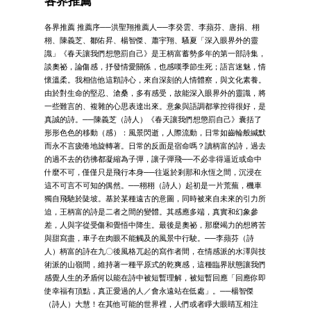
各界推薦
各界推薦 推薦序──洪聖翔推薦人──李癸雲、李蘋芬、唐捐、栩
栩、陳義芝、鄒佑昇、楊智傑、蕭宇翔、騷夏「深入眼界外的靈
識」《春天讓我們想懲罰自己》是王柄富蓄勢多年的第一部詩集，
談奧祕，論傷感，抒發情愛關係，也感嘆季節生死；語言迷魅，情
懷溫柔。我相信他這顆詩心，來自深刻的人情體察，與文化素養。
由於對生命的堅忍、滄桑，多有感受，故能深入眼界外的靈識，將
一些難言的、複雜的心思表達出來。意象與語調都掌控得很好，是
真誠的詩。──陳義芝（詩人）《春天讓我們想懲罰自己》囊括了
形形色色的移動（感）：風景閃逝，人際流動，日常如齒輪般緘默
而永不言疲倦地旋轉著。日常的反面是宿命嗎？讀柄富的詩，過去
的過不去的彷彿都凝縮為子彈，讓子彈飛──不必非得逼近或命中
什麼不可，僅僅只是飛行本身──往返於剎那和永恆之間，沉浸在
這不可言不可知的偶然。──栩栩（詩人）起初是一片荒蕪，機車
獨自飛馳於陡坡。基於某種遠古的意圖，同時被來自未來的引力所
迫，王柄富的詩是二者之間的變體。其感應多端，真實和幻象參
差，人與字從受傷和覺悟中降生。最後是奧祕，那麼竭力的想將苦
與甜寫盡，車子在肉眼不能觸及的風景中行駛。──李蘋芬（詩
人）柄富的詩在九〇後風格兀起的寫作者間，在情感派的水澤與技
術派的山嶺間，維持著一種平原式的乾爽感，這種臨界狀態讓我們
感覺人生的矛盾何以能在詩中被短暫理解，被短暫回應「回應你即
使幸福有頂點，真正愛過的人／會永遠站在低處」。──楊智傑
（詩人）大慧！在其他可能的世界裡，人們或者睜大眼睛互相注