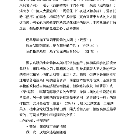
來到岩子河》；毛子《我的鄉愁和你們不同》；朵漁《追蝴蝶》；
湯養宗《一個人大擺筵席》；周雲蓬《午夜起來聽寂靜》，還有低
吟〈熱河〉的李志，柄富詩的許多特徵，實自這些東方式的文人情
懷而來。例如他向來偏愛以格言消化成語的結尾，本來熟爛的世故
之言，翻新以釋然的見道之心，茲舉數例：
已早早填滿了這因果同體的人間（〈觀雪〉）
現在我腳踏實地，現在我理解了你（〈在路上〉）
我們指馬為鹿，為了它充滿回音的心（〈疑情〉）
難以名狀的生命體驗本與成語俗情無干，但柄富獨步的語境整
飭能力，每以機敏之刀，斷相因之網。對於多數詩人避之唯恐不及
的漢語沉積物，他能近取譬，牽之引之。我想，倒也不是策略性地
運用被普遍認為扞格的語言資源，而是他本性敦厚老派，基於對舊
事物的親切感自然能誘發這種旨趣。就像他能欣賞《幽夢影》或
《菜根譚》，喝帶有醇厚奶香的金萱茶，操持古奧的心性寫詩也理
所當然。另一個明顯的特質是柄富幾乎通用「通往最後一行」的寫
作模式，尤其是這首〈隧道〉（2024），從大安到文山，二殯到
萬芳，機車金蛇般逶迤中埔山腳，陽光首當其衝，讓他突然想起母
親的，可是後照鏡中瞇起眼睛的女孩？
山的兩端，是殯儀館
和醫院，在通往市區的清晨
我一次一次地穿過這個隧道