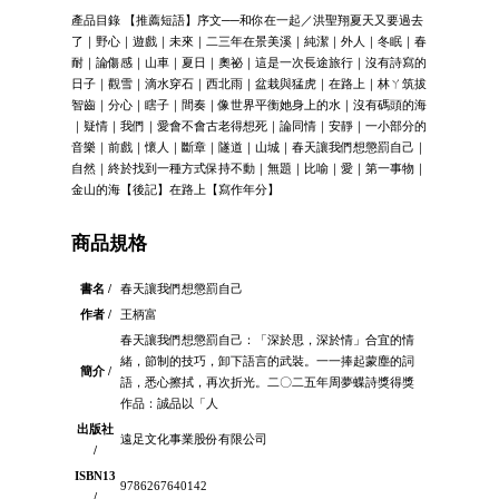
產品目錄 【推薦短語】序文──和你在一起／洪聖翔夏天又要過去
了｜野心｜遊戲｜未來｜二三年在景美溪｜純潔｜外人｜冬眠｜春
耐｜論傷感｜山車｜夏日｜奧祕｜這是一次長途旅行｜沒有詩寫的
日子｜觀雪｜滴水穿石｜西北雨｜盆栽與猛虎｜在路上｜林ㄚ筑拔
智齒｜分心｜瞎子｜間奏｜像世界平衡她身上的水｜沒有碼頭的海
｜疑情｜我們｜愛會不會古老得想死｜論同情｜安靜｜一小部分的
音樂｜前戲｜懷人｜斷章｜隧道｜山城｜春天讓我們想懲罰自己｜
自然｜終於找到一種方式保持不動｜無題｜比喻｜愛｜第一事物｜
金山的海【後記】在路上【寫作年分】
商品規格
書名 /
春天讓我們想懲罰自己
作者 /
王柄富
春天讓我們想懲罰自己：「深於思，深於情」合宜的情
緒，節制的技巧，卸下語言的武裝。一一捧起蒙塵的詞
簡介 /
語，悉心擦拭，再次折光。二〇二五年周夢蝶詩獎得獎
作品：誠品以「人
出版社
遠足文化事業股份有限公司
/
ISBN13
9786267640142
/