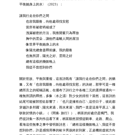
平衡她身上的水〉（2023）：
讓我行走在你們之間
也容我厭倦，向他處尋找安慰
當所有祕密坍縮成了
洩漏祕密的方法，我推開窗只為釋放
胸中的雲朵，讓他們遠離人間的屋頂
像世界平衡她身上的水
像陽光總會盡釋前嫌。我的厭倦
也無所謂，陽光之好、雲雨之好
總有這樣的幾個晚上
我從不曾想到你們
關於世故、平衡與重複，這首詩既有「讓我行走在你們之間」的猶
豫，又有「也容我厭倦，向他處尋找安慰」的決絕，那寧可是一種
總而言之的呢喃語氣，在擺布了詩行之中各種二元的選擇後通向一
種無所謂的釋然，多像〈水之湄〉對少女的排拒？當然，這首詩的
結尾可能被郭哲佑影響了：「也只是擁有自己╲這些日子，彼此都
穿越許多邦國╲陽光來過，雨水來過╲我們一直是這座平原上╲最
耿耿於懷的小鎮」（《間奏‧ 旅行》），柄富的好處仍是獨門。我
們從詩集一系列作品看下來，柄富顯然習慣從騎車、走路、爬山、
看海這些無事之事中發明新詩意：「總有這樣幾個晚上╲我從不曾
想到你們」許是感情用事的歐卡男孩終於到家，正桌機前虛就方向