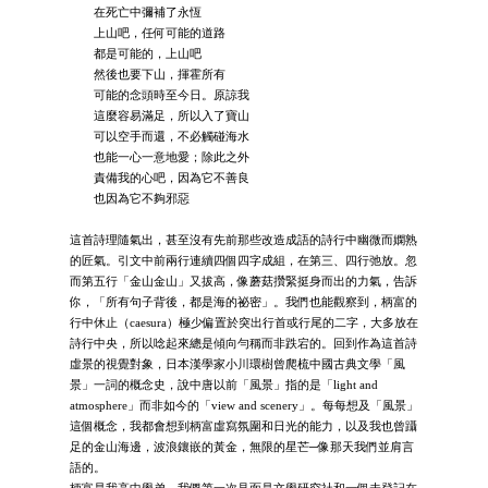
在死亡中彌補了永恆
上山吧，任何可能的道路
都是可能的，上山吧
然後也要下山，揮霍所有
可能的念頭時至今日。原諒我
這麼容易滿足，所以入了寶山
可以空手而還，不必觸碰海水
也能一心一意地愛；除此之外
責備我的心吧，因為它不善良
也因為它不夠邪惡
這首詩理隨氣出，甚至沒有先前那些改造成語的詩行中幽微而嫻熟
的匠氣。引文中前兩行連續四個四字成組，在第三、四行弛放。忽
而第五行「金山金山」又拔高，像蘑菇攢緊挺身而出的力氣，告訴
你，「所有句子背後，都是海的祕密」。我們也能觀察到，柄富的
行中休止（caesura）極少偏置於突出行首或行尾的二字，大多放在
詩行中央，所以唸起來總是傾向勻稱而非跌宕的。回到作為這首詩
虛景的視覺對象，日本漢學家小川環樹曾爬梳中國古典文學「風
景」一詞的概念史，說中唐以前「風景」指的是「light and
atmosphere」而非如今的「view and scenery」。每每想及「風景」
這個概念，我都會想到柄富虛寫氛圍和日光的能力，以及我也曾躡
足的金山海邊，波浪鑲嵌的黃金，無限的星芒─像那天我們並肩言
語的。
柄富是我高中學弟，我們第一次見面是文學研究社和一個未登記在