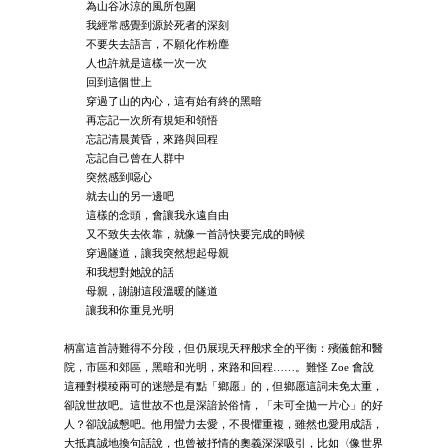
為山谷冰涼的風所包圍
我經常感覺到源於死者的深刻
不要失去語言，不願化作粉塵
人也許就是這樣一次一次
回到這個世上
穿過了山的內心，這有始有終的黑暗
再忘記一次所有規矩和領悟
忘記清晨黃昏，來路與回程
忘記自己曾在人群中
突然感到噁心
就去山的另一邊吧
這樣的念頭，會讓我永遠自由
又不致失去依靠，就像一首詩快要完成的時候
穿過隧道，讓我突然想起母親
和我想對她說的話
母親，謝謝這段溫暖的隧道
讓我和你重見光明
柄富這首詩難得不分段，但仍展現天秤般求全的平衡：殯儀館和醫
院，市區和郊區，黑暗和光明，來路和回程……。難怪 Zoe 會說
這種對模稜兩可的迷戀是有點「鄉愿」的，但鄉愿這詞未免太重，
卻說世故吧。這世故不也是深諳於俗情，「未可全拋一片心」的好
人？卻說誠懇吧。他用蠻力去愛，不畏懼重複，雖然也愛用成語，
大抵真誠地換句話說，也曾被抒情的奧義深深吸引，比如〈像世界