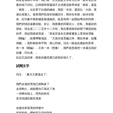
案的地下詩社。記得當時我還搞不太清楚這個學弟是「柄富」還是
「炳富」，出於君子比德的緣故，我想「木頭」還是比「火焰」更
適合老實人。後來我們投身於校園詩社，我待在冬眠，他待在噴
泉，但印象中柄富總是兩邊跑的。他是和我一起開始學詩的同儕，
我們的情誼遠勝其餘。於公，我推重的同輩詩人；於私，我最好的
朋友。現在是二〇二五年十二月初，我在重感冒的狀態下構思給他
的序，想起我曾經寫道：「當袁宏道在石簣家書架上覓得徐渭集
《闕編》，他獲釋般地說，『又當詩道荒穢之時，獲此奇祕，如魘
得醒。』面對柄富和宇翔，我心同感。活在一個如此奧妙的世界，
有一本《闕編》，又有一本《焚書》，我們老想著把一本還沒寫好
的書，印出來。」
但話又說回來，柄富的書其實已經寫好很久了。
試閱文字
內文 : 〈夏天又要過去了〉
我們走過的荒地已經夠多了
走得夠久，就錯覺自己靠近了海
一些蟬在樹上，閃亮的和弦
是否也讓你聽見海面
⠀
在陽光和雷雲的呼吸中
忽明忽暗，曖昧而且疏於防範