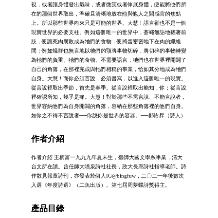
視，或者讓身體發出氣味，或者微笑或者伸展身體，便能將他們所
在的那個世界取出，準確且清晰地放在他與他人之間感官的焦點
上。所以那些世界向來只是可能的世界。大慧！語言卻也不是一個
現實世界的必要支柱。例如這個唯一的世界中，蒼蠅無語地搓著前
肢，便讓死肉腐敗成為牠們的食物，便將蛋密密地下在肉的纖維
間；例如蟻群也無言地以牠們的顎將事物切碎，將切碎的事物轉變
為牠們的負重、牠們的食物。不需要語言，牠們也在世界裡開闢了
自己的角落，在那裡完成與牠們相稱的事業，恰如其分地成為牠們
自身。大慧！而你必須言說，必須書寫，以進入這個唯一的現實。
從言說裡取出季節，首先是春季。從言說裡取出能知，你；從言說
裡確認所知，幾乎是痛。大慧！對於那些不需言說、不能言說者，
世界容納他們為自身開闢的角落，容納在那些角落裡的他們自身。
如你之不得不言說者──你說你是世界的容器。──鄒佑昇（詩人）
作者介紹
作者介紹 王柄富一九九九年夏末生，臺師大國文學系畢業，清大
台文所在讀。曾任師大噴泉詩社社長，政大長廊詩社指導老師。詩
作散見報章詩刊，亦發表於個人IG@bingfuw，二〇二一年後數次
入選《年度詩選》（二魚出版）。第七屆周夢蝶詩獎得主。
產品目錄