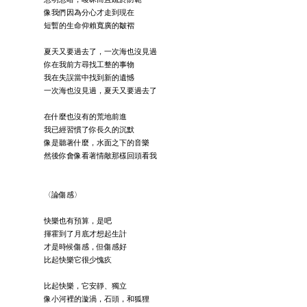
像我們因為分心才走到現在
短暫的生命仰賴寬廣的皺褶
⠀
夏天又要過去了，一次海也沒見過
你在我前方尋找工整的事物
我在失誤當中找到新的遺憾
一次海也沒見過，夏天又要過去了
在什麼也沒有的荒地前進
我已經習慣了你長久的沉默
像是聽著什麼，水面之下的音樂
然後你會像看著情敵那樣回頭看我
〈論傷感〉
快樂也有預算，是吧
揮霍到了月底才想起生計
才是時候傷感，但傷感好
比起快樂它很少愧疚
⠀
比起快樂，它安靜、獨立
像小河裡的漩渦，石頭，和狐狸