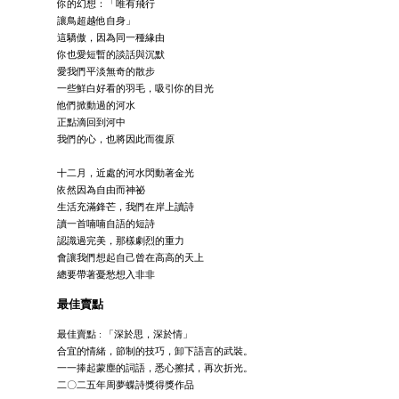
你的幻想：「唯有飛行
讓鳥超越他自身」
這驕傲，因為同一種緣由
你也愛短暫的談話與沉默
愛我們平淡無奇的散步
一些鮮白好看的羽毛，吸引你的目光
他們掀動過的河水
正點滴回到河中
我們的心，也將因此而復原
⠀
十二月，近處的河水閃動著金光
依然因為自由而神祕
生活充滿鋒芒，我們在岸上讀詩
讀一首喃喃自語的短詩
認識過完美，那樣劇烈的重力
會讓我們想起自己曾在高高的天上
總要帶著憂愁想入非非
最佳賣點
最佳賣點 : 「深於思，深於情」
合宜的情緒，節制的技巧，卸下語言的武裝。
一一捧起蒙塵的詞語，悉心擦拭，再次折光。
二〇二五年周夢蝶詩獎得獎作品