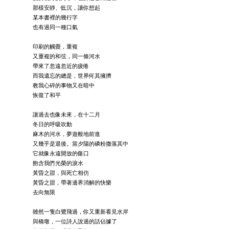
那樣安靜、低沉，讓你想起
某本書裡的幾行字
也有過同一種口氣
⠀
印刷的觸覺，重複
又重複的和弦，同一條河水
帶來了忽遠忽近的疲倦
而我遺忘的總是，世界何其擁擠
教我心碎的事物又在暗中
恢復了和平
讓過去也像未來，在十二月
冬日的呼吸吹動
麻木的河水，夢遊般地前進
又幾乎是退後。當夕陽的磷粉撒落其中
它就像永遠開放的傷口
飽含我們光榮的淚水
黃昏之甜，與死亡相仿
黃昏之甜，帶著邊界消解的快樂
去向無限
⠀
雖然一隻白鷺飛過，你又重新看見水岸
與橋墩，一位詩人說過的話佔據了