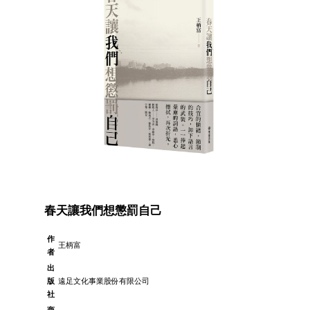
春天讓我們想懲罰自己
作
王柄富
者
出
版
遠足文化事業股份有限公司
社
商