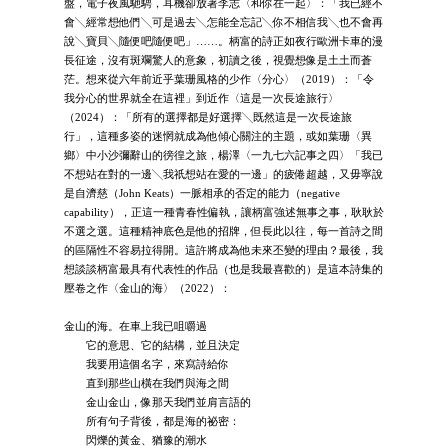
盤，電子夜風馳騁，耳機卻放著李志〈和你在一起〉：「我已經不
會╲經常想他們╲可是過去╲怎能全忘記╲你不相信我╲也不會再
說╲寶貝╲隨便吧隨便吧」……。柄富的詩正如夜行歐洲卡車的漫
長征途，沒有斑斕驚人的意象，初讀之後，視覺想像是土土而蒼
茫。想來從六年前近乎葉珊風格的少作〈分心〉（2019）：「令
我分心的世界就全在這裡」到近作〈這是一次長途旅行〉
（2024）：「所有的選擇都是好選擇╲既然這是一次長途旅
行」，這種多姿的迷惘就成為他傾心關注的主題，或如葉珊〈異
鄉〉中小沙彌辭山的徬徨之旅，楊澤〈一九七六記事之四〉「我已
不想站在對的一邊╲我祇想站在愛的一邊」的疲倦超越，又毋寧說
是自濟慈（John Keats）一脈相承的否定的能力（negative
capability），正這一種青春性偏執，讓柄富強述無事之事，耿耿於
不選之選。這種精神底色是他的招牌，但長此以往，每一首詩之間
的區隔性不容易拉得開。這許將成為他未來丕變的理由？最後，我
想談談柄富最具有代表性的作品（也是我最喜歡的）是這本詩集的
壓卷之作〈金山的海〉（2022）：
金山的海。在車上我已咀嚼過
它的意思、它的結構，並且決定
我要用這個名字，來寫詩給你
直到那些山橫在我們與海之間
金山金山，像那天我們並肩言語的
所有句子背後，都是海的祕密：
閃爍的黃金、猶豫的潮水