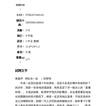
ISBN10
/
EAN /
9786267640142
誠品26
2683066108002
碼 /
頁數 /
176
裝訂 /
P:平裝
語言 /
1:中文 繁體
尺寸 /
12.8*19*1.2
級別 /
N:無
重量(g)
177
/
試閱文字
推薦序 : 和你在一起 ／洪聖翔
作為一起寫詩超過十年的朋友，這批大多是好幾年前就寫好了
的詩作，我曾一首首地現場讀過，恍然見證了另一個詩人的「葉珊
時期」。大抵由智傑、馭博和宇翔共同影響的，在這濃墨重彩地強
化視覺關涉的世代觀照下，柄富一反其局地以溫厚、守拙見長的沖
淡之詩獨標自我，除開一代人共同的老師楊牧以外，他倚重了什麼
呢？推知是我們素來討論的中國詩：張執浩《動物之心》、《歡迎