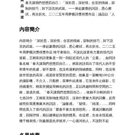
春天讓我們想懲罰自己：「深於思，深於情」合宜的情緒，節
品
制的技巧，卸下語言的武裝。一一捧起蒙塵的詞語，悉心擦
描
拭，再次折光。二〇二五年周夢蝶詩獎得獎作品：誠品以「人
述
內容簡介
內容簡介 「深於思，深於情」合宜的情緒，節制的技巧，卸下語
言的武裝。一一捧起蒙塵的詞語，悉心擦拭，再次折光。二〇二五
年周夢蝶詩獎得獎作品 恪守著留白、不說比說更有力量的現代詩
規範，王柄富的詩更像是一則一則貼近現代人的「公案」，如同詩
集名稱「春天讓我們想懲罰自己」。柄富的詩寫出了現代人的不安
和青年的焦慮，卻不濫情，也沒有過剩的情緒價值。同時，也沒有
故作世故的高深，或是假冒賢哲的思想。他像是一架離地100公分
的攝影機，不介入，只觀察，當事件結束後，它並未停止錄影，它
持續運作。柄富所捕捉而轉化的詩意，足以跨越時間和空間的二
維，達成共感。 「春天讓我們想懲罰自己」，收錄不分輯的四十
七首詩作，王柄富克制地使用語言，沒有什麼被大寫的詞彙，反而
細究你我逐漸麻木的詞語，「論傷感」「疑情」「純潔」……同時
間也置入了當代的語法「愛會不會古老得想死」。透過詞彙的調
度，回歸抒情，藉以建構起自我的體系。在這裡，生命永恆延續。
幾千種表情／到處都是此岸彼岸／一心過河的人，不說對不起