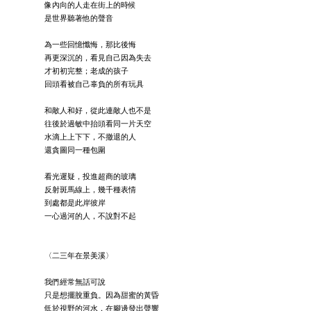
像內向的人走在街上的時候
是世界聽著他的聲音
為一些回憶懺悔，那比後悔
再更深沉的，看見自己因為失去
才初初完整；老成的孩子
回頭看被自己辜負的所有玩具
和敵人和好，從此連敵人也不是
往後於過敏中抬頭看同一片天空
水滴上上下下，不撤退的人
還貪圖同一種包圍
⠀
看光遲疑，投進超商的玻璃
反射斑馬線上，幾千種表情
到處都是此岸彼岸
一心過河的人，不說對不起
〈二三年在景美溪〉
我們經常無話可說
只是想擺脫重負。因為甜蜜的黃昏
低於視野的河水，在腳邊發出聲響