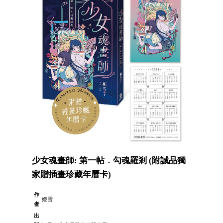
少女魂畫師: 第一帖．勾魂羅剎 (附誠品獨
家贈插畫珍藏年曆卡)
作
姬雪
者
出