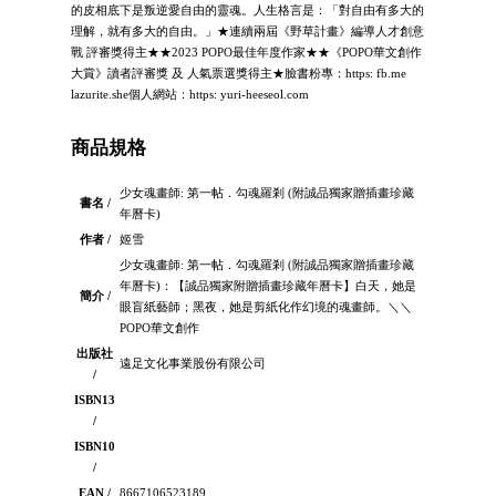
的皮相底下是叛逆愛自由的靈魂。人生格言是：「對自由有多大的
理解，就有多大的自由。」★連續兩屆《野草計畫》編導人才創意
戰 評審獎得主★★2023 POPO最佳年度作家★★《POPO華文創作
大賞》讀者評審獎 及 人氣票選獎得主★臉書粉專：https: fb.me
lazurite.she個人網站：https: yuri-heeseol.com
商品規格
少女魂畫師: 第一帖．勾魂羅剎 (附誠品獨家贈插畫珍藏
書名 /
年曆卡)
作者 /
姬雪
少女魂畫師: 第一帖．勾魂羅剎 (附誠品獨家贈插畫珍藏
年曆卡)：【誠品獨家附贈插畫珍藏年曆卡】白天，她是
簡介 /
眼盲紙藝師；黑夜，她是剪紙化作幻境的魂畫師。＼＼
POPO華文創作
出版社
遠足文化事業股份有限公司
/
ISBN13
/
ISBN10
/
EAN /
8667106523189