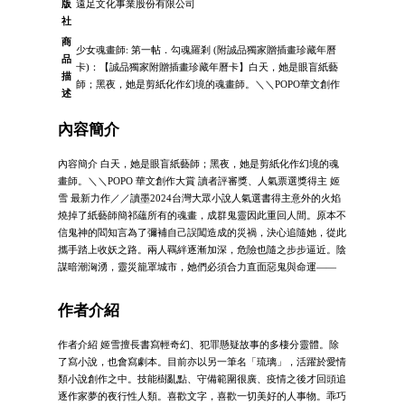
版
遠足文化事業股份有限公司
社
商
少女魂畫師: 第一帖．勾魂羅剎 (附誠品獨家贈插畫珍藏年曆
品
卡)：【誠品獨家附贈插畫珍藏年曆卡】白天，她是眼盲紙藝
描
師；黑夜，她是剪紙化作幻境的魂畫師。＼＼POPO華文創作
述
內容簡介
內容簡介 白天，她是眼盲紙藝師；黑夜，她是剪紙化作幻境的魂
畫師。＼＼POPO 華文創作大賞 讀者評審獎、人氣票選獎得主 姬
雪 最新力作／／讀墨2024台灣大眾小說人氣選書得主意外的火焰
燒掉了紙藝師簡祁蘊所有的魂畫，成群鬼靈因此重回人間。原本不
信鬼神的閻知言為了彌補自己誤闖造成的災禍，決心追隨她，從此
攜手踏上收妖之路。兩人羈絆逐漸加深，危險也隨之步步逼近。陰
謀暗潮洶湧，靈災籠罩城市，她們必須合力直面惡鬼與命運——
作者介紹
作者介紹 姬雪擅長書寫輕奇幻、犯罪懸疑故事的多棲分靈體。除
了寫小說，也會寫劇本。目前亦以另一筆名「琉璃」，活躍於愛情
類小說創作之中。技能樹亂點、守備範圍很廣、疫情之後才回頭追
逐作家夢的夜行性人類。喜歡文字，喜歡一切美好的人事物。乖巧