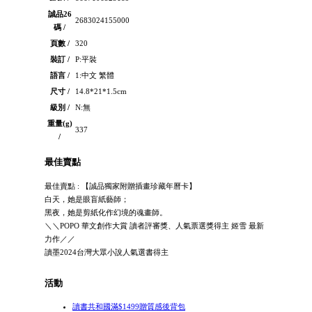
誠品26
2683024155000
碼 /
頁數 /
320
裝訂 /
P:平裝
語言 /
1:中文 繁體
尺寸 /
14.8*21*1.5cm
級別 /
N:無
重量(g)
337
/
最佳賣點
最佳賣點 : 【誠品獨家附贈插畫珍藏年曆卡】
白天，她是眼盲紙藝師；
黑夜，她是剪紙化作幻境的魂畫師。
＼＼POPO 華文創作大賞 讀者評審獎、人氣票選獎得主 姬雪 最新
力作／／
讀墨2024台灣大眾小說人氣選書得主
活動
讀書共和國滿$1499贈質感後背包