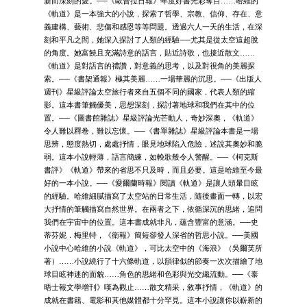
新而深刻的愛。──《歐普拉日報》年度好書光彩奪目……哈維的
《軌道》是一本強大的小說，探索了哲學、宗教、信仰、存在、意
義建構、藝術、悲傷和感恩等等問題。透過六人一天的生活，在深
刻和平凡之間，她深入探討了人類的經驗──尤其是從太空這超脫
的角度。她富饒且充滿詩意的語言，貼近詩歌，也接近散文……
《軌道》是對語言的禮讚，對意義的思考，以及對視角的美麗探
索。──《書架通報》極其美麗……一場華麗的沉思。──《出版人
週刊》星級評論太空旅行者來自五個不同的國家，代表人類的縮
影。這本書筆觸優美，思想深刻，探討著地球和我們在其中的位
置。──《圖書館雜誌》星級評論光芒動人，奇妙深奧，《軌道》
令人難以釋卷，難以忘懷。──《書單雜誌》星級評論本書是一場
思辨，態度熱切，處處抒情，眼見地球陷入危險，述說其奧妙和脆
弱。這本小說輕薄，語言簡練，如輓歌般令人警醒。──《柯克斯
書評》《軌道》帶來的省思不只及時，而且必要。這是哈維至今最
好的一本小說。──《愛爾蘭時報》閱讀《軌道》是讓人頭暈目眩
的經驗。哈維細膩描寫了太空站的日常生活，隨後畫面一轉，以宏
大抒情的筆觸描寫自然世界。在兩者之下，依循深沉的思緒，追問
我們在宇宙中的位置。這本書成就非凡，蘊含豐富的意涵。──史
蒂芬妮．梅里特，《衛報》簡短卻發人深省的哲思小說。──美國
小說中心哈維的小說《軌道》，可比太空中的《海浪》（吳爾芙所
著）……小說繞行了十六條軌道，以韻律似的節奏一次次描繪了地
球目眩神迷的面貌……角色的思緒和色彩與光交織流動。──《泰
晤士報文學增刊》嘆為觀止……散文精采，敘事抒情，《軌道》的
成就在書籍、電影和其他媒體都十分罕見。這本小說讓你以嶄新的