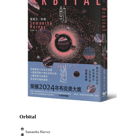
Orbital
作
Samantha Harvey
者