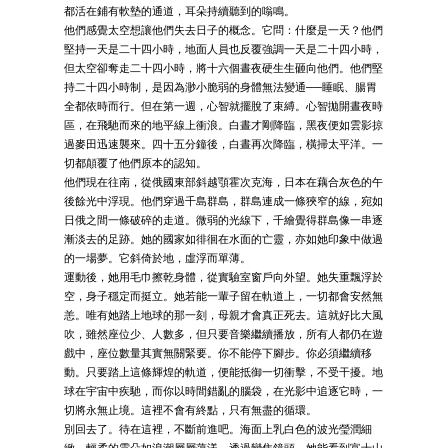
都活在鋪有軟墊的通道，耳朵持續聽到的嗡鳴。
他們感覺太空想讓他們失去日子的概念。它問：什麼是一天？他們
堅持一天是二十四小時，地面人員也反覆強調一天是二十四小時，
但太空卻奪走二十四小時，將十六個晝夜硬生生砸向他們。他們堅
持二十四小時制，是因為渺小脆弱的身體無法變通──睡眠、腸胃
全都依時而行。但在第一週，心智就擺脫了束縛。心智拋開晝夜時
區，在飛馳而來的地平線上衝浪。白晝才剛降臨，黑夜便如雲影掠
過麥田迅速襲來。四十五分鐘後，白晝再次降臨，橫掃太平洋。一
切都顛覆了他們原本的認知。
他們現在往南，從俄國東部斜越顎霍次克海，日本在藕合灰色的午
後餘光中浮現。他們穿過千島群島，群島連成一條狹窄的線，宛如
日俄之間一條破碎的走道。微弱的光線下，千繪覺得群島像一串逐
漸淡去的足跡。她的國家如徘徊在水面的亡靈，亦如她印象中做過
的一場夢。它斜倚於地，虛浮而單薄。
運動後，她用毛巾擦乾身體，從實驗室窗戶向外望。她失重飄浮於
空，身子穩定而挺立。她若能一輩子留在軌道上，一切都會安然無
恙。唯有她踏上地球的那一刻，母親才會真正死去。這就好比大風
吹，雖然座位少、人數多，但只要音樂繼續播放，所有人都仍在遊
戲中，座位數量其實無關緊要。你不能停下腳步。你必須繼續移
動。只要踏上這條輝煌的軌道，便能抵御一切衝擊，不受干擾。地
球在宇宙中疾馳，而你以時間錯亂的腦袋，在光影中追逐它時，一
切將永無止境。這裡不會有終點，只有無盡的循環。
別回去了。待在這裡，不斷前進吧。海面上乳白色的波光瑩潤細
緻，輕柔的雲朵如浪潮層層蕩漾。透過變焦鏡頭，她能看到富士山