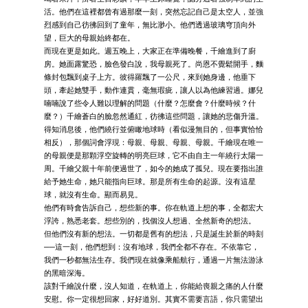
活。他們在這裡都曾有過那麼一刻，突然忘記自己是太空人，並強
烈感到自己彷彿回到了童年，無比渺小。他們透過玻璃穹頂向外
望，巨大的母親始終都在。
而現在更是如此。週五晚上，大家正在準備晚餐，千繪進到了廚
房。她面露驚恐，臉色發白說，我母親死了。尚恩不覺鬆開手，麵
條封包飄到桌子上方。彼得羅飄了一公尺，來到她身邊，他垂下
頭，牽起她雙手，動作連貫，毫無瑕疵，讓人以為他練習過。娜兒
喃喃說了些令人難以理解的問題（什麼？怎麼會？什麼時候？什
麼？）千繪蒼白的臉忽然通紅，彷彿這些問題，讓她的悲傷升溫。
得知消息後，他們繞行並俯瞰地球時（看似漫無目的，但事實恰恰
相反），那個詞會浮現：母親、母親、母親、母親。千繪現在唯一
的母親便是那顆浮空旋轉的明亮巨球，它不由自主一年繞行太陽一
周。千繪父親十年前便過世了，如今的她成了孤兒。現在要指出誰
給予她生命，她只能指向巨球。那是所有生命的起源。沒有這星
球，就沒有生命。顯而易見。
他們有時會告訴自己，想些新的事。你在軌道上想的事，全都宏大
浮誇，熟悉老套。想些別的，找個沒人想過、全然新奇的想法。
但他們沒有新的想法。一切都是舊有的想法，只是誕生於新的時刻
──這一刻，他們想到：沒有地球，我們全都不存在。不依靠它，
我們一秒都無法生存。我們現在就像乘船航行，通過一片無法游泳
的黑暗深海。
該對千繪說什麼，沒人知道，在軌道上，你能給喪親之痛的人什麼
安慰。你一定很想回家，好好道別。其實不需要言語，你只需望出