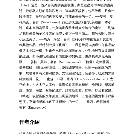
《Shy》這是一首來自高處的美麗歌曲，亦是在星光中吟唱的讚美
詩，歌頌著人類的勇氣和努力。這本書不說教，也不說理，只像一
段抒情文，提醒我們再不改變，可能會失去的一切。──麥可．麥
科馬克，著有《Solar Bones》我已許久沒讀到如此美麗的一本小
說。這本書極為罕見，一則滿足我畢生對太空旅行的痴迷，二則滿
足我對優美句子和段落的渴望，值得一讀再讀……我的天啊，這本
小說太美了。──馬克．海登，著有《深夜小狗神祕習題》比起哈
維其他作品，我特別欣賞《軌道》……我想我從未讀過任何作品能
像這本小說一樣：對角色抱持如此深厚的愛，並對地球有如此清晰
的認識。而小說拒絕絕望和憤世嫉俗的態度，更讓我深深充滿感
激。──莎拉．莫絲，著有《Summerwater》《軌道》宏偉壯麗，
氣勢磅礡，卻如此輕薄短小，眨眼間便讀畢。如同一首地球的哀
歌，展現其所有光輝和脆弱。文筆細膩雅緻，薩曼莎．哈維的才情
確實難得一見。──南森．菲勒，著有《The Shock of the Fall》太
空站上，六名太空人工作、睡覺並看著世界轉動。他們腦中想著颱
風、藻華、海景、夜晚的城市、維拉斯奎茲、蛙鳴、炒蛋和家庭。
《軌道》以豐富的文筆刻畫出絢麗的地球，以包容的視角和冷靜的
態度，充滿情感地描述了這裡發生的一切。──黛西．希得雅德，
著有《Emergency》
作者介紹
作者介紹 作者簡介薩曼莎．哈維（Samantha Harvey）著有《軌