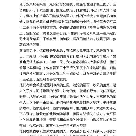
段，安東騎著飛輪，甩開殘存的睡意，羅曼則在跑步機上跑步。三
個艙段外，非俄國那側，娜兒在臥推，她看著肌肉在汗水光澤下發
力，機械上的活塞和飛輪模擬著重力。她四肢精瘦，但毫無肌肉線
條，畢竟你就算在健身房重訓和踩踏飛輪兩小時，身體每天仍有二
十二個小時不需對抗重力。旁邊的彼得羅將身體栓在美國製跑步機
上，雙眼閉起，聽著艾靈頓公爵。他腦中浮現艾米利亞—羅馬涅的
野生薄荷草原。千繪在另一個艙段，調高飛輪阻力，咬緊牙關，數
著踩踏的節奏。
在微重力下，你彷彿是隻海鳥，在溫暖天氣中飄浮，就是飄浮而
已。二頭肌、小腿肌和堅硬的脛骨有什麼用？肌肉量有什麼用？雙
腿也是過去的事了。但每一天，六人都必須抵抗放棄的誘惑。他們
會帶上耳機重訓；或在音速二十三倍的速度中在原地騎飛輪，飛輪
沒有座椅和龍頭，只是裝置上的一組踏板；或在平滑的金屬艙段跑
十三公里，近距離看著地球旋轉。
他們有時會希望感受到冷冽的狂風，滂沱的暴雨，秋天的落葉，發
紅的手指，泥濘飛濺的雙腿，好奇的狗，驚嚇的野兔，突然躍起的
野鹿，坑洞的水窪，溼透的雙腳，微微起伏的山丘，同來慢跑的陌
生人，射下的一束陽光。他們有時會將就於封閉太空站，平靜無風
的嗡鳴。他們跑步時，他們騎飛輪時，他們重訓時，大陸和海洋在
下方飛逝。淡紫色的北極大陸鋪展，俄國東部消失在後方，太平洋
上的風暴逐漸增強，查德共和國早晨的沙漠中，山脈和黃沙的紋路
交織，俄國南端、蒙古和太平洋再次進入視野。
任何在蒙古或俄國東方荒野的人，或者至少任何了解的人，都會知