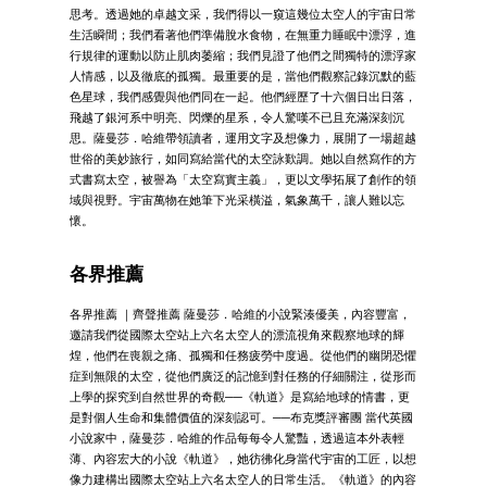
思考。透過她的卓越文采，我們得以一窺這幾位太空人的宇宙日常
生活瞬間；我們看著他們準備脫水食物，在無重力睡眠中漂浮，進
行規律的運動以防止肌肉萎縮；我們見證了他們之間獨特的漂浮家
人情感，以及徹底的孤獨。最重要的是，當他們觀察記錄沉默的藍
色星球，我們感覺與他們同在一起。他們經歷了十六個日出日落，
飛越了銀河系中明亮、閃爍的星系，令人驚嘆不已且充滿深刻沉
思。薩曼莎．哈維帶領讀者，運用文字及想像力，展開了一場超越
世俗的美妙旅行，如同寫給當代的太空詠歎調。她以自然寫作的方
式書寫太空，被譽為「太空寫實主義」，更以文學拓展了創作的領
域與視野。宇宙萬物在她筆下光采橫溢，氣象萬千，讓人難以忘
懷。
各界推薦
各界推薦 ｜齊聲推薦 薩曼莎．哈維的小說緊湊優美，內容豐富，
邀請我們從國際太空站上六名太空人的漂流視角來觀察地球的輝
煌，他們在喪親之痛、孤獨和任務疲勞中度過。從他們的幽閉恐懼
症到無限的太空，從他們廣泛的記憶到對任務的仔細關注，從形而
上學的探究到自然世界的奇觀──《軌道》是寫給地球的情書，更
是對個人生命和集體價值的深刻認可。──布克獎評審團 當代英國
小說家中，薩曼莎．哈維的作品每每令人驚豔，透過這本外表輕
薄、內容宏大的小說《軌道》，她彷彿化身當代宇宙的工匠，以想
像力建構出國際太空站上六名太空人的日常生活。《軌道》的內容