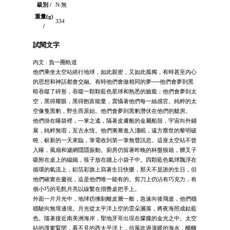
級別 /
N:無
重量(g)
334
/
試閱文字
內文 : 負一圈軌道
他們乘坐太空站繞行地球，如此親密，又如此孤獨，有時甚至內心
的思想和神話都會交融。有時他們會做相同的夢──他們會夢到黑
暗吞噬了碎形，吞噬一顆顆藍色星球和熟悉的臉龐；他們會夢到太
空，黑得耀眼，黑得飽富能量，震懾著他們每一絲感官。純粹的太
空像隻黑豹，野生而原始。他們會夢到黑豹潛伏在他們的艙房。
他們掛在睡袋裡，一掌之遙，隔著皮膚般的金屬船殼，宇宙向外鋪
展，純粹無瑕，亙古永恆。他們漸漸進入淺眠，遠方塵世的黎明破
曉，嶄新的一天來臨，筆電收到第一筆無聲訊息。這座太空站不曾
入睡，風扇和濾網隱隱振動。廚房仍留著昨晚的杯盤狼籍，髒叉子
吸附在桌上的磁鐵，筷子放在牆上小袋子中。四顆藍色氣球飄浮在
循環的氣流上，鋁箔彩旗上寫著生日快樂，那天不是誰的生日，但
他們確實在慶祝，這是他們唯一能有的。剪刀上仍沾有巧克力，有
個小巧的毛氈月亮以線繫在摺疊桌把手上。
外面一片月光中，地球彷彿剝離皮層一般，急速向後飛逝，他們穩
穩駛向無垠邊境。月光從太平洋上空的雲朵灑落，將夜海照成鈷藍
色。隨著接近南美洲海岸，聖地牙哥出現在朦朧的金光之中。太空
站的護窗緊閉，看不見的西太平洋上，信風吹過溫暖的海水，醞釀