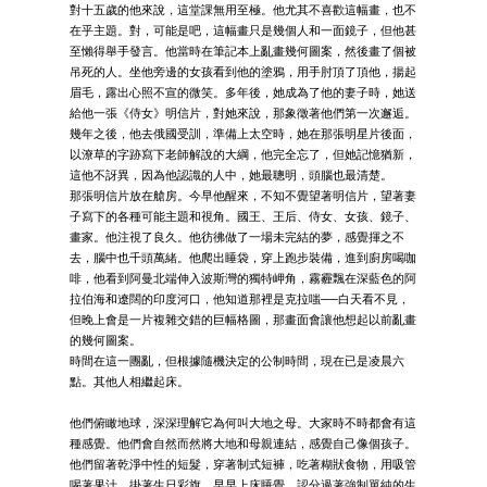
對十五歲的他來說，這堂課無用至極。他尤其不喜歡這幅畫，也不
在乎主題。對，可能是吧，這幅畫只是幾個人和一面鏡子，但他甚
至懶得舉手發言。他當時在筆記本上亂畫幾何圖案，然後畫了個被
吊死的人。坐他旁邊的女孩看到他的塗鴉，用手肘頂了頂他，揚起
眉毛，露出心照不宣的微笑。多年後，她成為了他的妻子時，她送
給他一張《侍女》明信片，對她來說，那象徵著他們第一次邂逅。
幾年之後，他去俄國受訓，準備上太空時，她在那張明星片後面，
以潦草的字跡寫下老師解說的大綱，他完全忘了，但她記憶猶新，
這他不訝異，因為他認識的人中，她最聰明，頭腦也最清楚。
那張明信片放在艙房。今早他醒來，不知不覺望著明信片，望著妻
子寫下的各種可能主題和視角。國王、王后、侍女、女孩、鏡子、
畫家。他注視了良久。他彷彿做了一場未完結的夢，感覺揮之不
去，腦中也千頭萬緒。他爬出睡袋，穿上跑步裝備，進到廚房喝咖
啡，他看到阿曼北端伸入波斯灣的獨特岬角，霧霾飄在深藍色的阿
拉伯海和遼闊的印度河口，他知道那裡是克拉嗤──白天看不見，
但晚上會是一片複雜交錯的巨幅格圖，那畫面會讓他想起以前亂畫
的幾何圖案。
時間在這一團亂，但根據隨機決定的公制時間，現在已是凌晨六
點。其他人相繼起床。
他們俯瞰地球，深深理解它為何叫大地之母。大家時不時都會有這
種感覺。他們會自然而然將大地和母親連結，感覺自己像個孩子。
他們留著乾淨中性的短髮，穿著制式短褲，吃著糊狀食物，用吸管
喝著果汁，掛著生日彩旗，早早上床睡覺，認分過著強制單純的生