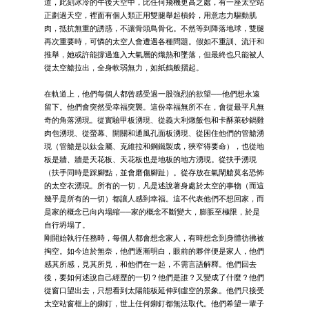
道，此刻冰冷的午後天空中，比任何飛機更高之處，有一座太空站
正劃過天空，裡面有個人類正用雙腿舉起槓鈴，用意志力驅動肌
肉，抵抗無重的誘惑，不讓骨頭鳥骨化。不然等到降落地球，雙腿
再次重要時，可憐的太空人會遭遇各種問題。假如不重訓、流汗和
推舉，她或許能撐過進入大氣層的熾熱和墜落，但最終也只能被人
從太空艙拉出，全身軟弱無力，如紙鶴般摺起。
在軌道上，他們每個人都曾感受過一股強烈的欲望──他們想永遠
留下。他們會突然受幸福突襲。這份幸福無所不在，會從最平凡無
奇的角落湧現。從實驗甲板湧現、從義大利燉飯包和卡酥萊砂鍋雞
肉包湧現、從螢幕、開關和通風孔面板湧現、從困住他們的管艙湧
現（管艙是以鈦金屬、克維拉和鋼鐵製成，狹窄得要命），也從地
板是牆、牆是天花板、天花板也是地板的地方湧現。從扶手湧現
（扶手同時是踩腳點，並會磨傷腳趾）。從存放在氣閘艙莫名恐怖
的太空衣湧現。所有的一切，凡是述說著身處於太空的事物（而這
幾乎是所有的一切）都讓人感到幸福。這不代表他們不想回家，而
是家的概念已向內塌縮──家的概念不斷變大，膨脹至極限，於是
自行坍塌了。
剛開始執行任務時，每個人都會想念家人，有時想念到身體彷彿被
掏空。如今迫於無奈，他們逐漸明白，眼前的夥伴便是家人，他們
感其所感，見其所見，和他們在一起，不需言語解釋。他們回去
後，要如何述說自己經歷的一切？他們是誰？又變成了什麼？他們
從窗口望出去，只想看到太陽能板延伸到虛空的景象。他們只接受
太空站窗框上的鉚釘，世上任何鉚釘都無法取代。他們希望一輩子