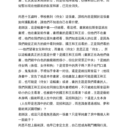
層，它其實並未高掛於空，而是在地球彼端，彷彿和自己對等。而
短暫出現在他眼前的臥室和家，已完全消失。
尚恩十五歲時，學校教到《侍女》這張畫。課程內容是關於這張畫
如何擾亂觀者，讓他們不知道自己在看什麼。
老師說，這是幅畫中畫──仔細看。看這裡。畫家維拉斯奎茲就在
畫裡，他在畫架前作畫，畫裡畫的是國王和王后，但他們不在畫
裡，他們在我們的位置向畫裡看，我們知道這兩人的位置，是因為
我們能從正前方的鏡中看到倒影。國王和王后看的，正是我們看的
──他們望著女兒和侍女，而畫名《侍女》意思正是「侍女」。所
以這幅畫真正的主題是什麼？是國王和王后嗎（畫家正在為他們做
畫，他們鏡中白色的臉龐雖然很小，但位於背景正中央）？是她的
侍女嗎（侏儒、女伴和狗）？是背景中的男子嗎？男子在門口邁
步，鬼鬼祟祟，手裡似乎拿著一封信。還是是維拉斯奎茲？（他現
身畫中，宣告了他是本作畫家，但他畫架上畫的可能是國王和王
后，也可能是《侍女》這幅畫）或者，畫的主題是我們看畫的人。
我們與國王和王后站在同個位置向畫裡瞧時，不只被維拉斯奎茲和
幼小的公主看著，也被鏡中的國王和王后看著？或者，主題是藝術
本身嗎（藝術即是人生中的幻覺、花招和詭計）？還是人生本身
（人生即是意識中的幻覺、花招和詭計，而意識會透過感知、夢和
藝術來試圖理解）？
老師說，或這只是毫無意義的一張畫？只是單純畫了房中幾個人和
一面鏡子？
尚恩不想上藝術課。他早已拿定主意，自己想成為戰鬥機飛行員。