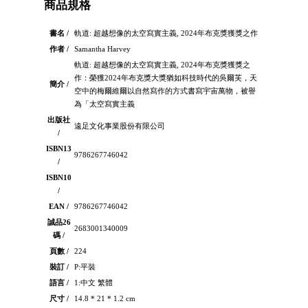
商品規格
書名 /
軌道: 超越想像的太空寫實主義, 2024年布克獎獲獎之作
作者 /
Samantha Harvey
軌道: 超越想像的太空寫實主義, 2024年布克獎獲獎之
作：榮獲2024年布克獎大獎猶如科技時代的吳爾芙，天
簡介 /
空中的梅爾維爾以自然寫作的方式書寫宇宙萬物，被譽
為「太空寫實主義
出版社
遠足文化事業股份有限公司
/
ISBN13
9786267746042
/
ISBN10
/
EAN /
9786267746042
誠品26
2683001340009
碼 /
頁數 /
224
裝訂 /
P:平裝
語言 /
1:中文 繁體
尺寸 /
14.8 * 21 * 1.2 cm