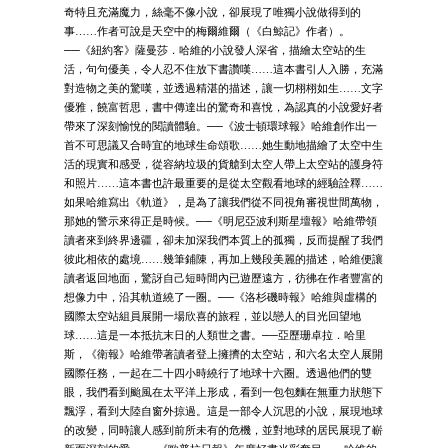
奇特且充滿魔力，絲毫不像小說，卻展現了唯獨小說做得到的
事……作者可說是天空中的梅爾維爾（《白鯨記》作者）。
──《紐約客》薩曼莎．哈維的小說發人深省，描繪太空站的生
活，句句優美，令人忍不住放下書讚嘆……這本書引人入勝，充滿
對造物之美的驚嘆，並透過精湛的描述，讓一切栩栩如生……文字
優雅，饒富哲思，書中傳達出的驚奇和喜悅，為認真的小說愛好者
帶來了深刻愉悅的閱讀體驗。──《波士頓環球報》哈維創作出一
首不可思議又合時宜的地球生命頌歌……她生動地描繪了太空中生
活的現實和感受，從容納垃圾的貨艙到太空人帶上太空站的護身符
和照片……這本書也許最重要的是從太空觀看地球的經驗詮釋……
如果哈維寫出《軌道》，是為了讓我們從不同視角審視世間萬物，
那她的警示來得正是時候。──《明尼亞波利斯星壇報》哈維帶領
讀者來到終界邊疆，卻未加深我們本質上的孤獨，反而提醒了我們
彼此相依的處境……幾筆鋪陳，再加上幾段美麗的描述，哈維便讓
讀者返回地面，驚訝自己短時間內已遊歷遠方，彷彿在作者豐富的
想像力中，沿其軌道繞了一圈。──《洛杉磯時報》哈維與虛構的
國際太空站組員展開一場欣喜的旅程，並以戀人的目光回望地
球……這是一本抵抗末日的人類世之書。──亞歷珊卓拉．哈里
斯，《衛報》哈維帶著讀者登上擁擠的太空站，和六名太空人展開
國際任務，一起在二十四小時繞行了地球十六圈。透過他們的雙
眼，我們看到颱風在太平洋上形成，看到一包包麵在無重力狀態下
飄浮，看到大陸自窗外掠過。這是一部令人沉思的小說，展現地球
的改變，同時讓人感到前所未有的危機，並對地球的居民展現了嶄