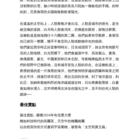
頂初降的白雪。她小時候游過的長良川宛如一條銀色的手鐲。此時
此刻，完美無瑕的太陽能板飽飲著陽光。
在遙遠的太空站上，人類夜晚才會出沒。人類是城市的燈光，是光
線交織的道路。白天時人類會消失，彷彿盡在眼前，卻無法察覺。
這條軌道是繞地飛行十六圈的第二圈，他們如果有空觀察，會發現
自己繞完一整圈，幾乎不會見到人類或動物存在的痕跡。
他們接近西非時正好是黎明時分。日光傾瀉而下，抹去所有肉眼可
見的人類地標。白光照耀下，他們會越過中非、高加索山、裏海、
南俄羅斯、蒙古、中國東部和日本北部。等夜晚降臨西太平洋，他
們的視野中已無陸地，沒有城市宣告人類的存在。在這條軌道上，
夜裡經過的是一片漆黑的海洋。他們會悄悄穿越紐西蘭和南美之間
的太平洋，掃過巴塔哥尼亞，再往北回到非洲。到了海洋盡頭，利
比亞、加納和塞納利昂的海岸緩緩接近時，日出將撕裂黑暗，白晝
會如潮水湧入，北半球將再次沐浴在陽光之中，見不到任何人類的
蹤跡──
最佳賣點
最佳賣點 : 榮獲2024年布克獎大獎
猶如科技時代的吳爾芙，天空中的梅爾維爾
以自然寫作的方式書寫宇宙萬物，被譽為「太空寫實主義」