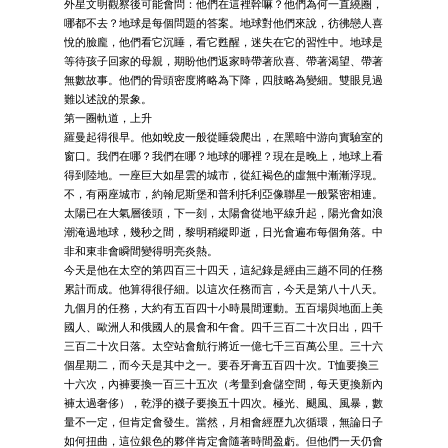
外星文明觀察後可能會問：他們在這裡幹嘛？他們為何一直繞圈，
哪都不去？地球是每個問題的答案。地球對他們來說，彷彿戀人喜
悅的臉龐，他們看它沉睡，看它甦醒，迷失在它的習性中。地球是
等待孩子回家的母親，期盼他們返家時帶著欣喜、帶著渴望、帶著
無數故事。他們的骨頭密度將略為下降，四肢略為變細。雙眼見過
難以述說的景象。
第一圈軌道，上升
羅曼起得很早。他如蛻皮一般從睡袋爬出，在黑暗中游向實驗室的
窗口。我們在哪？我們在哪？地球的哪裡？現在是晚上，地球上看
得到陸地。一座巨大如星雲的城市，從紅褐色的虛無中漸漸浮現。
不，有兩座城市，約翰尼斯堡和普利托利亞像聯星一般緊密相連。
太陽已在大氣層後頭，下一刻，太陽會從地平線升起，陽光會如浪
潮淹過地球，幾秒之間，黎明稍縱即逝，日光會遍布每個角落。中
非和東非會瞬間變得明亮炎熱。
今天是他在太空的第四百三十四天，這紀錄是經由三趟不同的任務
累計而成。他算得很仔細。以這次任務而言，今天是第八十八天。
九個月的任務，大約有五百四十小時晨間運動。五百場與地面上美
國人、歐洲人和俄國人的晨會和午會。四千三百二十次日出，四千
三百二十次日落。太空站會航行將近一億七千三百萬公里。三十六
個星期二，而今天是其中之一。要吞牙膏五百四十次。T恤要換三
十六次，內褲要換一百三十五次（考量到倉儲空間，每天更換新內
褲太過奢侈），乾淨的襪子要換五十四次。極光、颶風、風暴，數
量不一定，但肯定會發生。當然，月相會經歷九次循環，無論日子
如何扭曲，這位銀色的夥伴肯定會隨著時間盈虧。但他們一天仍會