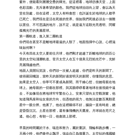
窗外，便能看到層層交疊的輝光。從這裡看，地球彷彿天堂，上面
色彩流動，充斥著希望的顏色。我們從地球抬頭向上望，會以為天
堂在別處，但在這裡，太空人有時會想：也許誕生於地球的人都早
已死亡，我們現在是活在死後的世界。假如我們死後必須去一個難
以置信、不可思議的地方，說不定，就是遠方這顆光亮透明、閃耀
孤獨光芒的美麗星球。
第一圈軌道，進入第二圈軌道
你們現在甚至不是離地球最遠的人類了，地面指揮中心說。心裡滋
味如何啊？
今天有四名太空人要前往月球，他們剛才超越了距離地球約四百公
里的太空站淺層軌道。登月太空人在五十億美元烈焰光芒中，光鮮
亮麗飛越他們。
地面人員開玩笑說，你們頭一次被人超越，你們是昨天的新聞了。
彼得羅回嘴說，當昨天的新聞好過當明天的新聞，你懂我的意思。
如果是太空人，你寧可不要成為新聞。而千繪心想，但她母親在地
球上。她母親的一切都在那裡。與其眼睜睜看著地球在後視鏡中遠
去，不如像現在將地球牢牢繫在心上。安東只望向太空觀測窗，他
知道飛馬座和仙女座的方向，但憑他的視力，他無法從數百萬顆星
星中一眼分辨。他累了。他在這裡睡得不好，腦袋一直有時差，總
是昏昏沉沉。土星在那裡，還有像飛機的天鷹座。月球就在咫尺之
遙。他心想，有朝一日，他會踏上那裡。
早晨的時間屬於汗水、喘息和努力，屬於重訓、飛輪和跑步機，一
天兩小時，他們會停止飄浮，強迫自己負擔重力。太空站的俄國艙