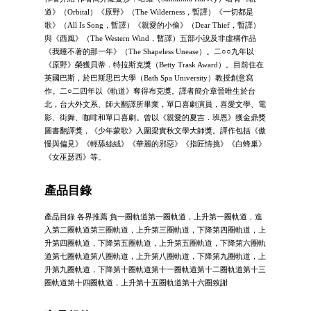
道》（Orbital）《原野》（The Wilderness，暫譯）《一切都是
歌》（All Is Song，暫譯）《親愛的小偷》（Dear Thief，暫譯）
與《西風》（The Western Wind，暫譯）五部小說及非虛構作品
《我睡不著的那一年》（The Shapeless Unease）。二○○九年以
《原野》榮獲貝蒂．特拉斯克獎（Betty Trask Award）。目前住在
英國巴斯，於巴斯思巴大學（Bath Spa University）教授創意寫
作。二○二四年以《軌道》奪得布克獎。譯者簡介章晉唯生於台
北，台大外文系、師大翻譯所畢業，單口喜劇演員，喜愛文學、電
影、街舞、咖啡和單口喜劇。曾以《親愛的夏吉．班恩》獲金鼎獎
圖書翻譯獎，《少年蒙歌》入圍梁實秋文學大師獎。譯作包括《傲
慢與偏見》《輕舔絲絨》《華麗的邪惡》《指匠情挑》《白蜂巢》
《女巫瑟西》等。
產品目錄
產品目錄 各界推薦 負一圈軌道第一圈軌道，上升第一圈軌道，進
入第二圈軌道第三圈軌道，上升第三圈軌道，下降第四圈軌道，上
升第四圈軌道，下降第五圈軌道，上升第五圈軌道，下降第六圈軌
道第七圈軌道第八圈軌道，上升第八圈軌道，下降第九圈軌道，上
升第九圈軌道，下降第十圈軌道第十一圈軌道第十二圈軌道第十三
圈軌道第十四圈軌道，上升第十五圈軌道第十六圈致謝