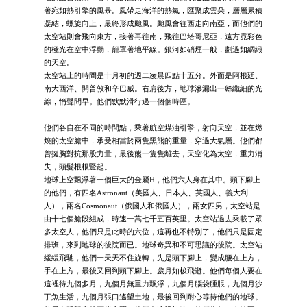
著宛如熱引擎的風暴。風帶走海洋的熱氣，匯聚成雲朵，層層累積
凝結，螺旋向上，最終形成颱風。颱風會往西走向南亞，而他們的
太空站則會飛向東方，接著再往南，飛往巴塔哥尼亞，遠方霓彩色
的極光在空中浮動，籠罩著地平線。銀河如硝煙一般，劃過如綢緞
的天空。
太空站上的時間是十月初的週二凌晨四點十五分。外面是阿根廷、
南大西洋、開普敦和辛巴威。右肩後方，地球滲漏出一絲纖細的光
線，悄聲問早。他們默默滑行過一個個時區。
他們各自在不同的時間點，乘著航空煤油引擎，射向天空，並在燃
燒的太空艙中，承受相當於兩隻黑熊的重量，穿過大氣層。他們都
曾挺胸對抗那股力量，最後熊一隻隻離去，天空化為太空，重力消
失，頭髮根根豎起。
地球上空飄浮著一個巨大的金屬H，他們六人身在其中。頭下腳上
的他們，有四名Astronaut（美國人、日本人、英國人、義大利
人），兩名Cosmonaut（俄國人和俄國人），兩女四男，太空站是
由十七個艙段組成，時速一萬七千五百英里。太空站過去乘載了眾
多太空人，他們只是此時的六位，這再也不特別了，他們只是固定
排班，來到地球的後院而已。地球奇異和不可思議的後院。太空站
緩緩飛馳，他們一天天不住旋轉，先是頭下腳上，變成腰在上方，
手在上方，最後又回到頭下腳上。歲月如梭飛逝。他們每個人要在
這裡待九個多月，九個月無重力飄浮，九個月腦袋腫脹，九個月沙
丁魚生活，九個月張口遙望土地，最後回到耐心等待他們的地球。