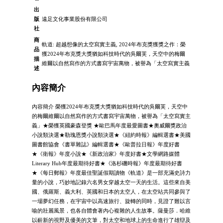
出
版
遠足文化事業股份有限公司
社
商
軌道: 超越想像的太空寫實主義, 2024年布克獎獲獎之作：榮
品
獲2024年布克獎大獎猶如科技時代的吳爾芙，天空中的梅爾
描
維爾以自然寫作的方式書寫宇宙萬物，被譽為「太空寫實主義
述
內容簡介
內容簡介 榮獲2024年布克獎大獎猶如科技時代的吳爾芙，天空中
的梅爾維爾以自然寫作的方式書寫宇宙萬物，被譽為「太空寫實主
義」★榮獲英國豪森登獎 ★歐巴馬年度最愛圖書★奧威爾獎政治
小說類決選★勒瑰恩獎小說類決選★《紐約時報》編輯選書★美國
圖書館協會《書單雜誌》編輯選書★《歐普拉日報》年度好書
★《衛報》年度小說★《新政治家》年度好書★文學網路媒體
Literary Hub年度最期待好書★《洛杉磯時報》年度最期待好書
★《每日郵報》年度最佳聖誕假期讀物《軌道》是一部充滿史詩力
量的小說，巧妙地記錄六名男女穿越太空一天的生活。這些來自美
國、俄羅斯、義大利、英國和日本的太空人，在太空站共同參與了
一場夢幻任務，在宇宙中以高速旅行、旋轉的同時，見證了難以言
喻的壯麗風景，也各自體會著內心複雜的人生故事。薩曼莎．哈維
以嶄新的視野及優美的文筆，對太空和地球上的生命進行了雄辯及