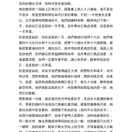
見到好幾次月球，有時月形也會扭曲。
他在艙房的一張紙上計算日子。羅曼畫上第八十八條線。他不是迫
不及待，而是想將時間化為可計算的事物。不然──不然會失去重
心。太空會將時間撕成碎片。他們訓練時有教：醒來時記下每一
天，告訴自己這是新的一天早晨。這件事自己務必清楚。這是新的
一天早晨。
於是就是如此，但在這新的一天，他們會繞行地球十六次。他們會
看到十六次日出和十六次日落，經歷十六個白天和十六個夜晚。羅
曼抓緊窗邊的扶手，穩住自己。南半球的星星倏忽而逝。地面人員
告訴他們，你們會以世界協調時間為準。這件事自己務必清楚，永
遠都要清楚。你們一定要常看手錶，讓心有所依，醒來時告訴自
己：這是新的一天早晨。
於是就是如此。但這天他們會飛越五大洲、經歷秋天和春天，冰河
和沙漠，荒野和戰場。他們會循環繞行地球，歷經光暗交替。在推
力、高度、速度和感應器的複雜計算之下，每九十分鐘，黎明便會
破空而來。他們喜歡這樣的日子，外面黎明短暫綻放的那一刻，他
們正好甦醒。
黑夜最後一分鐘，接近滿月的月球低垂於空，沐浴在大氣層的微光
中。黑夜彷彿仍不知道自己將被白晝消滅。羅曼想像幾個月後，他
會站在家中臥室窗前，移開妻子乾枯的花（他叫不出花的名字），
並用力推開凍結的窗戶。他身子會彎入莫斯科，這時他會看到它，
同一顆月球，像去異國度假帶回的紀念品一般。但那畫面只出現了
一瞬間，他回過神，眼前只剩太空站上的月球。月球扁扁落入大氣