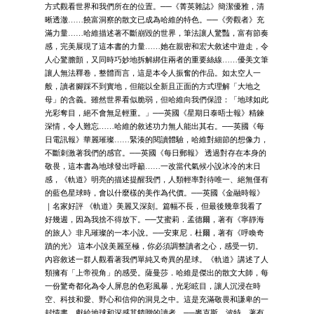
方式觀看世界和我們所在的位置。──《菁英雜誌》簡潔優雅，清
晰透澈……饒富洞察的散文已成為哈維的特色。──《旁觀者》充
滿力量……哈維描述著不斷崩毀的世界，筆法讓人驚豔，富有節奏
感，完美展現了這本書的力量……她在親密和宏大敘述中遊走，令
人心驚膽顫，又同時巧妙地拆解綁住兩者的重要絲線……優美文筆
讓人無法釋卷，整體而言，這是本令人振奮的作品。如太空人一
般，讀者腳踩不到實地，但能以全新且正面的方式理解「大地之
母」的含義。雖然世界看似脆弱，但哈維向我們保證：「地球如此
光彩奪目，絕不會無足輕重。」──英國《星期日泰晤士報》精鍊
深情，令人難忘……哈維的敘述功力無人能出其右。──英國《每
日電訊報》華麗璀璨……緊湊的閱讀體驗，哈維對細節的想像力，
不斷刺激著我們的感官。──英國《每日郵報》 透過對存在本身的
敬畏，這本書為地球發出呼籲……一改當代氣候小說冰冷的末日
感，《軌道》明亮的描述提醒我們，人類輕率對待唯一、絕無僅有
的藍色星球時，會以什麼樣的美作為代價。──英國《金融時報》
｜名家好評 《軌道》美麗又深刻。篇幅不長，但最後幾章我看了
好幾週，因為我捨不得放下。──艾蜜莉．孟德爾，著有《寧靜海
的旅人》非凡璀璨的一本小說。──安東尼．杜爾，著有《呼喚奇
蹟的光》 這本小說美麗至極，你必須調整讀者之心，感受一切。
內容敘述一群人觀看著我們單純又奇異的星球。《軌道》講述了人
類擁有「上帝視角」的感受。薩曼莎．哈維是傑出的散文大師，每
一份驚奇都化為令人屏息的色彩風暴，光彩眩目，讓人沉浸在時
空、科技和愛、野心和信仰的洞見之中。這是充滿敬畏和謙卑的一
封情書，獻給地球和深感其饋贈的讀者。──麥克斯．波特，著有