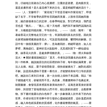
則，仔細地注視著自己內心底層裡，注重的是甚麼。是肉眼所見，
還是皮膚所感？是久遠流傳下來的文化，還是稍縱即滅的流行？」
——〈人：安藤明子〉「紫花地丁不管是否被叫作紫花地丁，即使
缺了名字，不管春季的原野有否因她而美麗，人類有否因她而微
笑，她仍會循著自己的定律，在春季時綻放。對它們來說，我們是
否也是『雜兵』、『雜人』呢？天地裡，我們與不被我們認識的花
草，大概都是同樣的雜，平等的存在。」——〈自然：雜草〉「看
著線香花火完整地走完它的一生，常讓我感到莫名的安慰。因此我
在家裡抽屜裡藏著線香花火，可說是我感煩擾、鬱悶時的解藥。日
語中有一個很美麗的字：儚い，意為脆弱的，稍縱即逝的，如人在
夢裡，萬物虛幻。凝神於花火點點時，尤其感到當下一瞬似虛似
實。線香花火的美，是處身夢境般的美。」——〈物：煙火和線香
花火〉✺ 關於書籍裝幀設計「某天，作者告訴我書名的由來時，說
到一件軼事。她說她居住的社區裡的柿子樹，每年都結滿果實，卻
沒人去摘。相反，栗子卻很受歡迎，很快就被摘光了，她對此感到
不解。該是因為澀柿子需要一番功夫，才能變得美味可口等的原因
吧。她說自己來到日本後，第一次自樹上採柿子來品嚐。我以『柿
子雖隨處可見，卻被視而不見』為意象，用書腰將柿子包裹起來。
剝開書腰，會發現原來裡面有著美味的柿子。這寓意著置身於新環
境時，與習慣了當地環境的人們不同，能以新鮮的感官，去觀察事
物。拆下書封後露出的白色柿子，進一步象徵著人於外表下的內在
世界。作者珍視日常瑣事中所引發的心靈細膩感受，這份溫柔的情
感，融入柿色紙張柔軟的質感裡，化作書籍整體的氣質。」——齋