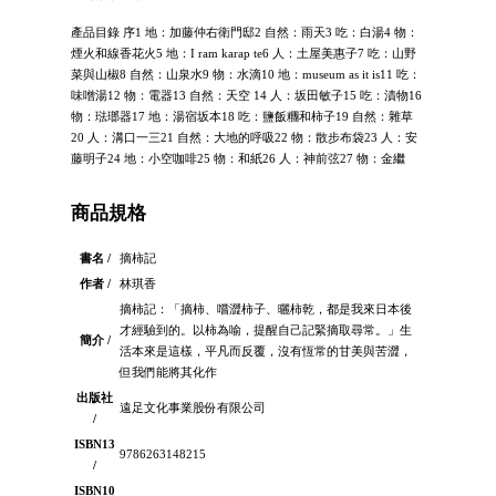
產品目錄 序1 地：加藤仲右衛門邸2 自然：雨天3 吃：白湯4 物：
煙火和線香花火5 地：I ram karap te6 人：土屋美惠子7 吃：山野
菜與山椒8 自然：山泉水9 物：水滴10 地：museum as it is11 吃：
味噌湯12 物：電器13 自然：天空 14 人：坂田敏子15 吃：漬物16
物：琺瑯器17 地：湯宿坂本18 吃：鹽飯糰和柿子19 自然：雜草
20 人：溝口一三21 自然：大地的呼吸22 物：散步布袋23 人：安
藤明子24 地：小空咖啡25 物：和紙26 人：神前弦27 物：金繼
商品規格
書名 /
摘柿記
作者 /
林琪香
摘柿記：「摘柿、嚐澀柿子、曬柿乾，都是我來日本後
才經驗到的。以柿為喻，提醒自己記緊摘取尋常。」生
簡介 /
活本來是這樣，平凡而反覆，沒有恆常的甘美與苦澀，
但我們能將其化作
出版社
遠足文化事業股份有限公司
/
ISBN13
9786263148215
/
ISBN10