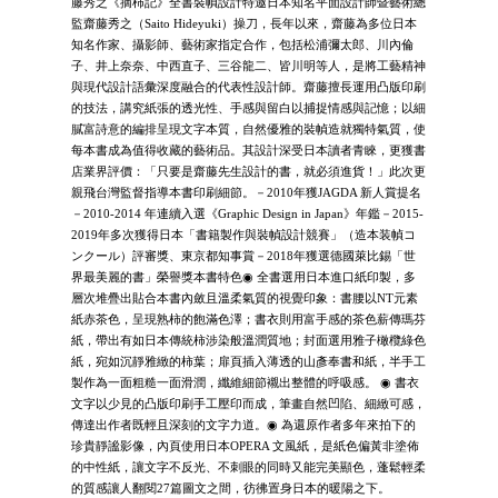
藤秀之《摘柿記》全書裝幀設計特邀日本知名平面設計師暨藝術總
監齋藤秀之（Saito Hideyuki）操刀，長年以來，齋藤為多位日本
知名作家、攝影師、藝術家指定合作，包括松浦彌太郎、川內倫
子、井上奈奈、中西直子、三谷龍二、皆川明等人，是將工藝精神
與現代設計語彙深度融合的代表性設計師。齋藤擅長運用凸版印刷
的技法，講究紙張的透光性、手感與留白以捕捉情感與記憶；以細
膩富詩意的編排呈現文字本質，自然優雅的裝幀造就獨特氣質，使
每本書成為值得收藏的藝術品。其設計深受日本讀者青睞，更獲書
店業界評價：「只要是齋藤先生設計的書，就必須進貨！」此次更
親飛台灣監督指導本書印刷細節。－2010年獲JAGDA 新人賞提名
－2010-2014 年連續入選《Graphic Design in Japan》年鑑－2015-
2019年多次獲得日本「書籍製作與裝幀設計競賽」（造本装幀コ
ンクール）評審獎、東京都知事賞－2018年獲選德國萊比錫「世
界最美麗的書」榮譽獎本書特色◉ 全書選用日本進口紙印製，多
層次堆疊出貼合本書內斂且溫柔氣質的視覺印象：書腰以NT元素
紙赤茶色，呈現熟柿的飽滿色澤；書衣則用富手感的茶色薪傳瑪芬
紙，帶出有如日本傳統柿涉染般溫潤質地；封面選用雅子橄欖綠色
紙，宛如沉靜雅緻的柿葉；扉頁插入薄透的山彥奉書和紙，半手工
製作為一面粗糙一面滑潤，纖維細節襯出整體的呼吸感。 ◉ 書衣
文字以少見的凸版印刷手工壓印而成，筆畫自然凹陷、細緻可感，
傳達出作者既輕且深刻的文字力道。◉ 為還原作者多年來拍下的
珍貴靜謐影像，內頁使用日本OPERA 文風紙，是紙色偏黃非塗佈
的中性紙，讓文字不反光、不刺眼的同時又能完美顯色，蓬鬆輕柔
的質感讓人翻閱27篇圖文之間，彷彿置身日本的暖陽之下。