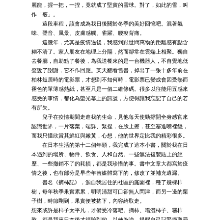
麗龍，握一把，一捏，竟就成了堅實的雪球。對了，如此的雪，叫
作「霰」。
這段車程，該會成為我日後關於冬季的美好回憶吧。混著氣
味、聲音、風景、皮膚感觸、雀躍、腰痠背痛。
這幾年，尤其是疫情過後，我感到跟世間萬物的距離感有點含
糊不清了。家人朋友在地理上分隔，然而卻常在雲端上相聚。獨自
去餐廳，自助點了餐後，為我送餐來的是一台機器人，不自覺地低
聲說了謝謝，它不作回應。某天翻看舊書，掉出了一張十多年前在
柏林短居時的電影票，才想到不知何時，電影票已變成會因受熱而
褪色的單薄感熱紙，甚至只是一個二維條碼。很多以往能用五感來
感受的事情，都化為螢光幕上的訊號，方便得讓我忘記了自己的若
有所失。
兒子在疫情期間走進我的生命，見他每天使勁撐開全身感官來
認識世界，一片落葉，端詳、緊捏，在臉上擦，甚至塞進嘴裡饞，
而我只懂欣賞其鮮紅與嫩黃，心想，他的世界定比我的精彩很多。
在日本生活的第十二個年頭，我完成了這本小書，關於我在日
本遇到的場所、物件、飲食、人和自然。一些無法複製貼上的經
歷、一些撤銷不了的耗損，都是我珍惜的事。書中文章大都寫於疫
情之後，也有部分是早些年替媒體寫下的，修改了並補充遺漏。
書名《摘柿記》，源自我居住的社區的庭園裡，種了幾棵柿
樹，每年秋季果實累累，明明清甜可口卻無人問津，而另一邊的栗
子樹，時節剛到，果實便被搖下，內容給取走。
想來或許是柿子太平凡，才備受冷落吧。摘柿、嚐澀柿子、曬柿
乾，都是我來日本後才經驗到的。以柿為喻，提醒自己記緊摘取尋