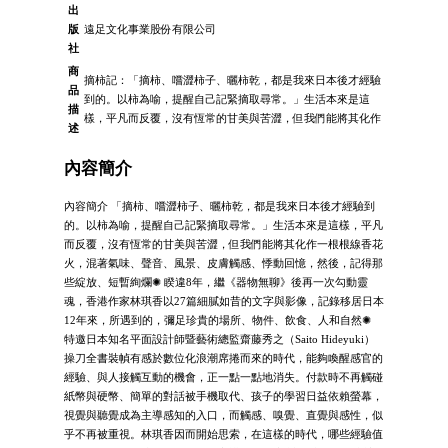
出
版
遠足文化事業股份有限公司
社
商
摘柿記：「摘柿、嚐澀柿子、曬柿乾，都是我來日本後才經驗
品
到的。以柿為喻，提醒自己記緊摘取尋常。」生活本來是這
描
樣，平凡而反覆，沒有恆常的甘美與苦澀，但我們能將其化作
述
內容簡介
內容簡介 「摘柿、嚐澀柿子、曬柿乾，都是我來日本後才經驗到
的。以柿為喻，提醒自己記緊摘取尋常。」生活本來是這樣，平凡
而反覆，沒有恆常的甘美與苦澀，但我們能將其化作一根根線香花
火，混著氣味、聲音、風景、皮膚觸感、悸動回憶，然後，記得那
些綻放、短暫絢爛✺ 睽違8年，繼《器物無聊》後再一次勾動靈
魂，香港作家林琪香以27篇細膩如昔的文字與影像，記錄移居日本
12年來，所遇到的，彌足珍貴的場所、物件、飲食、人和自然✺
特邀日本知名平面設計師暨藝術總監齋藤秀之（Saito Hideyuki）
操刀全書裝幀有感於數位化浪潮席捲而來的時代，能夠喚醒感官的
經驗、與人接觸互動的機會，正一點一點地消失。付款時不再觸碰
紙幣與硬幣、簡單的對話被手機取代、孩子的學習日益依賴螢幕，
視覺與聽覺成為主導感知的入口，而觸感、嗅覺、直覺與感性，似
乎不再被重視。林琪香因而開始思索，在這樣的時代，哪些經驗值