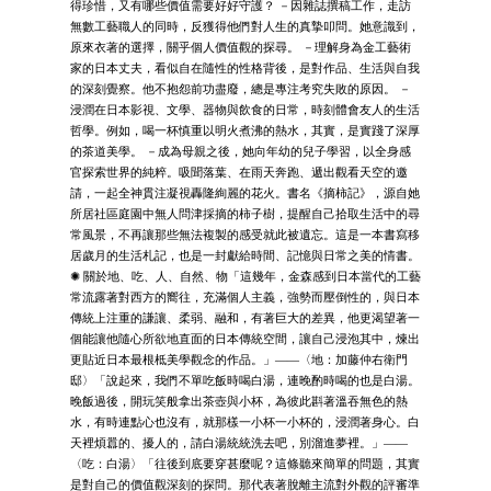
得珍惜，又有哪些價值需要好好守護？ －因雜誌撰稿工作，走訪
無數工藝職人的同時，反獲得他們對人生的真摯叩問。她意識到，
原來衣著的選擇，關乎個人價值觀的探尋。 －理解身為金工藝術
家的日本丈夫，看似自在隨性的性格背後，是對作品、生活與自我
的深刻覺察。他不抱怨前功盡廢，總是專注考究失敗的原因。 －
浸潤在日本影視、文學、器物與飲食的日常，時刻體會友人的生活
哲學。例如，喝一杯慎重以明火煮沸的熱水，其實，是實踐了深厚
的茶道美學。 －成為母親之後，她向年幼的兒子學習，以全身感
官探索世界的純粹。吸聞落葉、在雨天奔跑、遞出觀看天空的邀
請，一起全神貫注凝視轟隆絢麗的花火。書名《摘柿記》，源自她
所居社區庭園中無人問津採摘的柿子樹，提醒自己拾取生活中的尋
常風景，不再讓那些無法複製的感受就此被遺忘。這是一本書寫移
居歲月的生活札記，也是一封獻給時間、記憶與日常之美的情書。
✺ 關於地、吃、人、自然、物「這幾年，金森感到日本當代的工藝
常流露著對西方的嚮往，充滿個人主義，強勢而壓倒性的，與日本
傳統上注重的謙讓、柔弱、融和，有著巨大的差異，他更渴望著一
個能讓他隨心所欲地直面的日本傳統空間，讓自己浸泡其中，煉出
更貼近日本最根柢美學觀念的作品。」——〈地：加藤仲右衛門
邸〉「說起來，我們不單吃飯時喝白湯，連晚酌時喝的也是白湯。
晚飯過後，開玩笑般拿出茶壺與小杯，為彼此斟著溫吞無色的熱
水，有時連點心也沒有，就那樣一小杯一小杯的，浸潤著身心。白
天裡煩囂的、擾人的，請白湯統統洗去吧，別溜進夢裡。」——
〈吃：白湯〉「往後到底要穿甚麼呢？這條聽來簡單的問題，其實
是對自己的價值觀深刻的探問。那代表著脫離主流對外觀的評審準