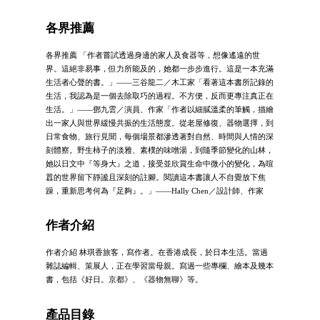
各界推薦
各界推薦 「作者嘗試透過身邊的家人及食器等，想像遙遠的世
界。這絕非易事，但力所能及的，她都一步步進行。這是一本充滿
生活者心聲的書。」——三谷龍二／木工家「看著這本書所記錄的
生活，我認為是一個去除取巧的過程。不方便，反而更專注真正在
生活。」——鄧九雲／演員、作家「作者以細膩溫柔的筆觸，描繪
出一家人與世界緩慢共振的生活態度。從老屋修復、器物選擇，到
日常食物、旅行見聞，每個場景都滲透著對自然、時間與人情的深
刻體察。野生柿子的淡雅、素樸的味噌湯，到隨季節變化的山林，
她以日文中『等身大』之道，接受並欣賞生命中微小的變化，為喧
囂的世界留下靜謐且深刻的註腳。閱讀這本書讓人不自覺放下焦
躁，重新思考何為『足夠』。」——Hally Chen／設計師、作家
作者介紹
作者介紹 林琪香旅客，寫作者。在香港成長，於日本生活。當過
雜誌編輯、策展人，正在學習當母親。寫過一些專欄、繪本及幾本
書，包括《好日。京都》、《器物無聊》等。
產品目錄