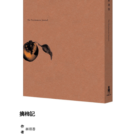
摘柿記
作
林琪香
者