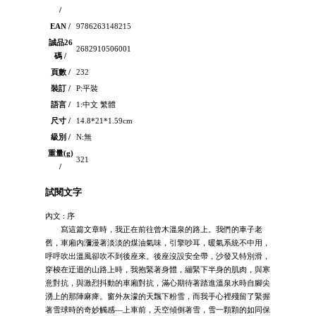
/
EAN /
9786263148215
誠品26
2682910506001
碼 /
頁數 /
232
裝訂 /
P:平裝
語言 /
1:中文 繁體
尺寸 /
14.8*21*1.59cm
級別 /
N:無
重量(g)
321
/
試閱文字
內文 : 序
寫這篇文章時，我正在前往曾木溫泉的路上。我們的車子老
舊，車廂內瀰漫著淡淡的煤油氣味，引擎吵耳，暖氣系統不中用，
呼呼吹出溫風卻吹不到後座來。後座沒設安全帶，沙發又特別滑，
穿梭在迂迴的山路上時，我抱緊著身體，繃緊下半身的肌肉，與寒
意對抗，與激烈抖動的車廂對抗，滿心期待著踏進溫泉水時自腳尖
湧上的那陣麻痺。窗外灰濛的天飄下粉雪，而我手心裡殘留了緊握
著雪球時的奇妙觸感—上車前，天空傾倒著雪，雪一顆顆的如同保