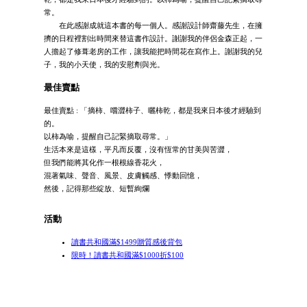
常。
在此感謝成就這本書的每一個人。感謝設計師齋藤先生，在擁
擠的日程裡割出時間來替這書作設計。謝謝我的伴侶金森正起，一
人擔起了修葺老房的工作，讓我能把時間花在寫作上。謝謝我的兒
子，我的小天使，我的安慰劑與光。
最佳賣點
最佳賣點 : 「摘柿、嚐澀柿子、曬柿乾，都是我來日本後才經驗到
的。
以柿為喻，提醒自己記緊摘取尋常。」
生活本來是這樣，平凡而反覆，沒有恆常的甘美與苦澀，
但我們能將其化作一根根線香花火，
混著氣味、聲音、風景、皮膚觸感、悸動回憶，
然後，記得那些綻放、短暫絢爛
活動
讀書共和國滿$1499贈質感後背包
限時！讀書共和國滿$1000折$100