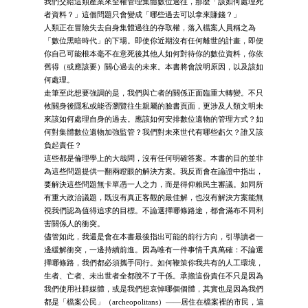
我們交給這類產業來全權管理集體數位過往，那麼「該如何處理死
者資料？」這個問題只會變成「哪些過去可以拿來賺錢？」
人類正在冒險失去自身集體過往的存取權，落入檔案人員稱之為
「數位黑暗時代」的下場。即使你近期沒有任何離世的計畫，即便
你自己可能根本毫不在意死後其他人如何對待你的數位資料，你依
舊得（或應該要）關心過去的未來。本書將會說明原因，以及該如
何處理。
走筆至此想要強調的是，我們與亡者的關係正面臨重大轉變。不只
攸關身後隱私或能否瀏覽往生親屬的臉書頁面，更涉及人類文明未
來該如何處理自身的過去。應該如何安排數位遺物的管理方式？如
何對集體數位遺物加強監管？我們對未來世代有哪些虧欠？誰又該
負起責任？
這些都是倫理學上的大哉問，沒有任何明確答案。本書的目的並非
為這些問題提供一翻兩瞪眼的解決方案。我反而會在論證中指出，
要解決這些問題無卡單憑一人之力，而是得仰賴民主審議。如同所
有重大政治議題，既沒有真正客觀的最佳解，也沒有解決方案能無
視我們認為值得追求的目標。不論選擇哪條路途，都會滿布不同利
害關係人的衝突。
儘管如此，我還是會在本書最後指出可能的前行方向，引導讀者一
邊緩解衝突，一邊持續前進。因為唯有一件事情千真萬確：不論選
擇哪條路，我們都必須攜手同行。如何鞭策你我共有的人工環境，
生者、亡者、未出世者全都脫不了干係。承擔這份責任不只是因為
我們使用社群媒體，或是我們想哀悼哪個個體，其實也是因為我們
都是「檔案公民」（archeopolitans）——居住在檔案裡的市民，這