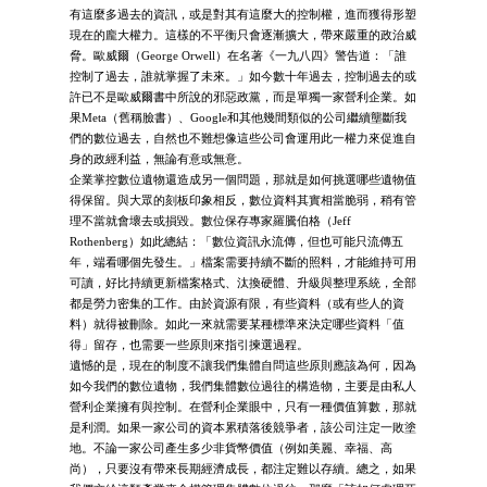
有這麼多過去的資訊，或是對其有這麼大的控制權，進而獲得形塑
現在的龐大權力。這樣的不平衡只會逐漸擴大，帶來嚴重的政治威
脅。歐威爾（George Orwell）在名著《一九八四》警告道：「誰
控制了過去，誰就掌握了未來。」如今數十年過去，控制過去的或
許已不是歐威爾書中所說的邪惡政黨，而是單獨一家營利企業。如
果Meta（舊稱臉書）、Google和其他幾間類似的公司繼續壟斷我
們的數位過去，自然也不難想像這些公司會運用此一權力來促進自
身的政經利益，無論有意或無意。
企業掌控數位遺物還造成另一個問題，那就是如何挑選哪些遺物值
得保留。與大眾的刻板印象相反，數位資料其實相當脆弱，稍有管
理不當就會壞去或損毀。數位保存專家羅騰伯格（Jeff
Rothenberg）如此總結：「數位資訊永流傳，但也可能只流傳五
年，端看哪個先發生。」檔案需要持續不斷的照料，才能維持可用
可讀，好比持續更新檔案格式、汰換硬體、升級與整理系統，全部
都是勞力密集的工作。由於資源有限，有些資料（或有些人的資
料）就得被刪除。如此一來就需要某種標準來決定哪些資料「值
得」留存，也需要一些原則來指引揀選過程。
遺憾的是，現在的制度不讓我們集體自問這些原則應該為何，因為
如今我們的數位遺物，我們集體數位過往的構造物，主要是由私人
營利企業擁有與控制。在營利企業眼中，只有一種價值算數，那就
是利潤。如果一家公司的資本累積落後競爭者，該公司注定一敗塗
地。不論一家公司產生多少非貨幣價值（例如美麗、幸福、高
尚），只要沒有帶來長期經濟成長，都注定難以存續。總之，如果