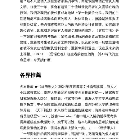
定？這不只是個人及往生者家屬的事情，而是攸關每個社會及人類
文明。往後三十年，將會有超過二十億離世使用者加入雲端亡魂的
行列。我們及我們的後代將成為地球上第一批數位公民，我們的生
活將無處不圍繞著繼承而來的龐大「數位遺物」。無論是誰掌握這
些數位檔案，勢必都將帶來巨大的政治經濟及社會影響。如何處理
數位遺物，因此成為與所有人都密切相關的課題。《雲端亡魂》是
一本超前部署的思考指南，帶領讀者理解網路個資及數位遺物的重
要性，重新思考生者及死者之間的關係，以及如何在一切數位遺物
都被不負責任地壟斷及營利之前，重新奪回對過去、現在及未來的
主導權。EP473｜《雲端亡魂》往生者的數位個資，與AI時代的生
命思考｜今天讀什麼
各界推薦
各界推薦 ★《經濟學人》2024年度選書專文推薦曹馭博，詩人／
小說家蔡蕙如，臺灣大學新聞所副教授各界推薦林從一，國家教育
研究院院長大師兄，接體員、作家甘偵蓉，東海大學哲學系助理教
授李梅君，中研院民族所助研究員紀金慶，臺灣師範大學助理教授
陳芳毓，《天下雜誌》未來城市頻道總監陳建佑，資鋒法律事務所
所長超級歪SuperY，說書YouTuber「書中引人入勝的哲學思考將
長期縈繞在你我腦海中。幾乎可以說，這本鼓勵讀者思考該如何處
理數位遺物的著作，值得在書架上活久一點。」──《經濟學人》
「一部開創性的實證與哲學探索，可讀性強，充滿有趣的個人趣事