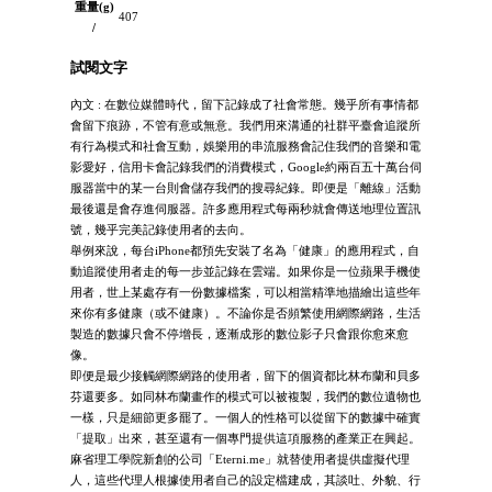
重量(g)
407
/
試閱文字
內文 : 在數位媒體時代，留下記錄成了社會常態。幾乎所有事情都
會留下痕跡，不管有意或無意。我們用來溝通的社群平臺會追蹤所
有行為模式和社會互動，娛樂用的串流服務會記住我們的音樂和電
影愛好，信用卡會記錄我們的消費模式，Google約兩百五十萬台伺
服器當中的某一台則會儲存我們的搜尋紀錄。即便是「離線」活動
最後還是會存進伺服器。許多應用程式每兩秒就會傳送地理位置訊
號，幾乎完美記錄使用者的去向。
舉例來說，每台iPhone都預先安裝了名為「健康」的應用程式，自
動追蹤使用者走的每一步並記錄在雲端。如果你是一位蘋果手機使
用者，世上某處存有一份數據檔案，可以相當精準地描繪出這些年
來你有多健康（或不健康）。不論你是否頻繁使用網際網路，生活
製造的數據只會不停增長，逐漸成形的數位影子只會跟你愈來愈
像。
即便是最少接觸網際網路的使用者，留下的個資都比林布蘭和貝多
芬還要多。如同林布蘭畫作的模式可以被複製，我們的數位遺物也
一樣，只是細節更多罷了。一個人的性格可以從留下的數據中確實
「提取」出來，甚至還有一個專門提供這項服務的產業正在興起。
麻省理工學院新創的公司「Eterni.me」就替使用者提供虛擬代理
人，這些代理人根據使用者自己的設定檔建成，其談吐、外貌、行