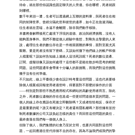
待命，就在那些你認識也固定聊天的人旁邊。你在哪裡，死者就跟
到哪裡。
數千年來頭一遭，生者可以透過網上互聯的資料庫，與死者住在相
同的矩陣世界。曾經分隔此世和彼世的邊界，如今正在急速消融。
往生者就在雲端，永遠不會離開，除非我們動手移除。
本書將會解釋後死亡處境下浮現的道德、政治與經濟挑戰，沒有人
能夠置身事外。我們不難從個人經驗中推想，對剛失去摯愛的人來
說，處理往生者的數位存在是一件相當困難的事情，面對至親尤其
艱難。要是死者沒有留下密碼，又該如何撤下他們線上的帳戶和個
人檔案呢？該如何告知線上連絡人這項死訊呢？死者的數位資產、
訂閱、虛擬頭像又該如何處理？這些都不是能在散步時思考的輕鬆
問題。這些問題通常會帶來十分嚇人的新挑戰，而我們對這些挑戰
幾乎沒有任何準備。
不只如此，線上平臺很少會在設計時考量這些問題，這也代表要移
除個人檔案或回報使用者過世時，得要面對不那麼好操作的介面
——特別是對那些不熟悉應用程式和網站的高齡使用者而言。除此
之外，死者數位遺物的存在也造成一些更叩問道德本質的問題。一
個人的線上存在應該在死後立即刪除嗎？又或者恰恰相反，保存才
是最重要的呢？誰又有權決定？死者還有隱私權嗎？那些擁有並控
制死者數據的公司又該負起怎樣的責任？而回答這些問題的責任，
最終會落在我們每一個個人身上。
但除了個人，我們集體的社會乃至於文明，也要共同面對這些問
題，一起回應過往世代徘徊不去的存在。因為不論我們或我們的摯