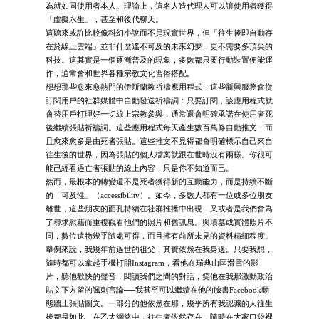
為就如同使用者本人。理論上，這名人造代理人可以讓使用者獲得
「虛擬永生」，甚至和後代聊天。
這聽來或許比較像科幻小說而不是現實世界，但「往生後即自動存
在於線上雲端」並非什麼遙不可及的未來幻夢，更不需要多頂尖的
科技。這其實是一個逐漸普及的現象，多數都只要行動裝置便能運
作，通常會和世界各種宗教文化習俗搭配。
想想那些愈來愈熱門的伊斯蘭教祈禱應用程式，這些新興服務會從
訂閱用戶的社群媒體中自動發送祈禱詞：只要訂閱，該應用程式就
會替用戶打理好一切線上宗教參與，通常還會明確承諾在使用者死
後繼續張貼祈禱詞。這些應用程式每天產生數百萬條自動推文，而
且愈來愈多是由死者張貼。這些推文不見得都會明確標示自己來自
往生後的世界，因為張貼的個人檔案就跟在世時沒有兩樣。你很可
能已經看過亡者張貼的線上內容，只是你不知道而已。
然而，最根本的轉變還不是死者獲得新的互動能力，而是持續不斷
的「可及性」（accessibility）。如今，多數人都有一位或多位朋友
離世，這些朋友的面孔持續在社群推播中出現，又或者是我們會為
了尋求慰藉而重複觀看他們的照片和舊訊息。與墳墓或實體照片不
同，數位遺物幾乎隨處可得，而且擁有前所未見的資料精細程度。
舉例來說，我幾年前過世的祖父，其實依然在我身邊。只要我想，
隨時都可以拿起手機打開Instagram，看他在瑞典山區滑雪的影
片，聽他歡快的聲音，閱讀我們之間的對話，笑他在我那激動政治
貼文下方留的諷刺言論──我甚至可以繼續在他的臉書Facebook動
態牆上張貼圖文。一部分的他依然在那，幾乎所有我認識的人往生
後都是如此。在乙太網絡中，往生者依然存在，隨時在大家口袋裡