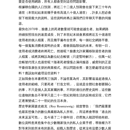
愛是否使用網路，所有人都會受到這些問題影響。
根據聯合國的人口預測，將近二十二億人預期會在接下來三十年內
過世（本世紀結束前幾乎會有高達八十億人過世），許多人想必會
留下相當龐大的資料。這些資料終將占滿我們日常聊天平臺的伺服
器。
最快在2070年，臉書上的死者數量就可能會超越生者。如果網路
持續按照現在的速度成長，到了本世紀末就會累積將近五十億過世
使用者的個人檔案，而且幾乎遍布全世界。每一個社交網路平臺、
每一個蒐集消費者資料的企業，都會面臨類似的未來。有朝一日，
使用者或消費者終將死亡。然後呢？臉書允許家屬移除過世者的個
人檔案，或將其轉設為數位紀念帳號（只是暫時解方）。但萬一紀
念帳號代理人也過世呢？隨著死者慢慢占滿伺服器，威脅到的正是
平臺得靠廣告支撐的商業模式。所以問題依舊：要怎麼處理這些資
料？應該如何處理這些資料？
正如我會在本書裡再三強調，不論答案為何，其影響遠遠超過個人
使用者的範疇。只要死者「打造文明」，這就是全體社會都要關心
的事，不只是個人及其家屬的事。不同於過往的歷史資料，這些數
位遺物的集合不單單只是二十一世紀初期生活的反映或呈現，它們
正逐漸變成二十一世紀的生活本身。
歷史學家羅森史維克（Roy Rosenzweig）就曾警告：「我們最重要
也最富想像力的數位典藏都為私人所有。」而這將會導致「過去的
未來岌岌可危」。迄今過了二十個年頭，仍舊無人能證明他有錯。
數位資料愈來愈集中在少數幾家強大的私人企業手裡，導致權力不
對等來到前所未有的新高。綜觀人類歷史，從來沒有這麼少數人握