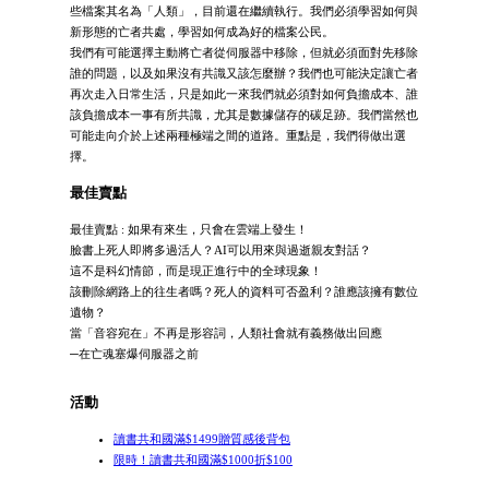
些檔案其名為「人類」，目前還在繼續執行。我們必須學習如何與
新形態的亡者共處，學習如何成為好的檔案公民。
我們有可能選擇主動將亡者從伺服器中移除，但就必須面對先移除
誰的問題，以及如果沒有共識又該怎麼辦？我們也可能決定讓亡者
再次走入日常生活，只是如此一來我們就必須對如何負擔成本、誰
該負擔成本一事有所共識，尤其是數據儲存的碳足跡。我們當然也
可能走向介於上述兩種極端之間的道路。重點是，我們得做出選
擇。
最佳賣點
最佳賣點 : 如果有來生，只會在雲端上發生！
臉書上死人即將多過活人？AI可以用來與過逝親友對話？
這不是科幻情節，而是現正進行中的全球現象！
該刪除網路上的往生者嗎？死人的資料可否盈利？誰應該擁有數位
遺物？
當「音容宛在」不再是形容詞，人類社會就有義務做出回應
─在亡魂塞爆伺服器之前
活動
讀書共和國滿$1499贈質感後背包
限時！讀書共和國滿$1000折$100