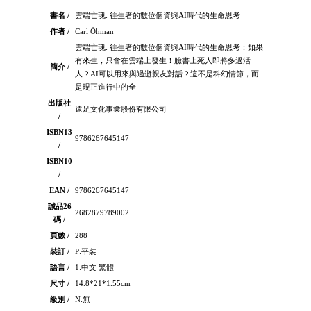
書名 /
雲端亡魂: 往生者的數位個資與AI時代的生命思考
作者 /
Carl Öhman
雲端亡魂: 往生者的數位個資與AI時代的生命思考：如果
有來生，只會在雲端上發生！臉書上死人即將多過活
簡介 /
人？AI可以用來與過逝親友對話？這不是科幻情節，而
是現正進行中的全
出版社
遠足文化事業股份有限公司
/
ISBN13
9786267645147
/
ISBN10
/
EAN /
9786267645147
誠品26
2682879789002
碼 /
頁數 /
288
裝訂 /
P:平裝
語言 /
1:中文 繁體
尺寸 /
14.8*21*1.55cm
級別 /
N:無