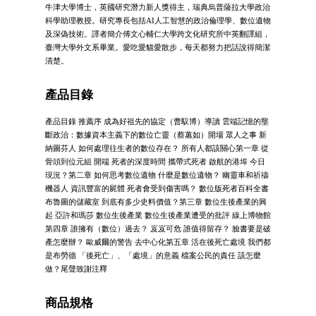
牛津大學博士，英國研究潛力新人獎得主，瑞典烏普薩拉大學政治
科學助理教授。研究專長包括AI人工智慧的政治倫理學、數位遺物
及深偽技術。譯者簡介傅文心輔仁大學跨文化研究所中英翻譯組，
臺灣大學外文系畢業。愛吃愛貓愛散步，每天都努力把話說得簡潔
清楚。
產品目錄
產品目錄 推薦序 成為好祖先的協定（曹馭博）導讀 雲端記憶的壟
斷政治：數據資本主義下的數位亡靈（蔡蕙如）開場 眾人之事 新
納圖芬人 如何處理往生者的數位存在？ 所有人都該關心第一章 從
骨頭到位元組 開端 死者的深度時間 攜帶式死者 啟航的港埠 今日
現況？第二章 如何思考數位遺物 什麼是數位遺物？ 幽靈車和祈禱
機器人 資訊豐富的屍體 死者會受到傷害嗎？ 數位版死者百科全書
布魯圖的儲藏室 到底有多少史料價值？第三章 數位生後產業的興
起 亞許和瑪莎 數位生後產業 數位生後產業遭受的批評 線上博物館
第四章 誰擁有（數位）過去？ 岌岌可危 誰值得留存？ 臉書要是破
產怎麼辦？ 歐威爾的警告 去中心化第五章 活在後死亡處境 我們都
是布勞德 「後死亡」、「處境」的意義 檔案公民的責任 該怎麼
做？尾聲致謝注釋
商品規格