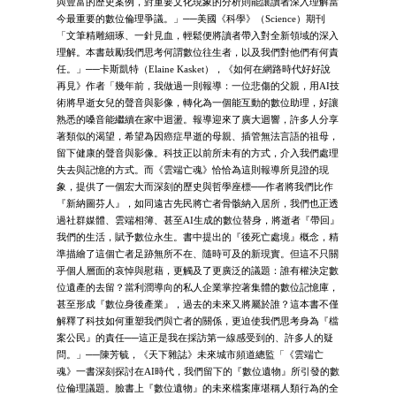
與豐富的歷史案例，對重要文化現象的分析則能讓讀者深入理解當
今最重要的數位倫理爭議。」──美國《科學》（Science）期刊
「文筆精雕細琢、一針見血，輕鬆便將讀者帶入對全新領域的深入
理解。本書鼓勵我們思考何謂數位往生者，以及我們對他們有何責
任。」──卡斯凱特（Elaine Kasket），《如何在網路時代好好說
再見》作者「幾年前，我做過一則報導：一位悲傷的父親，用AI技
術將早逝女兒的聲音與影像，轉化為一個能互動的數位助理，好讓
熟悉的嗓音能繼續在家中迴盪。報導迎來了廣大迴響，許多人分享
著類似的渴望，希望為因癌症早逝的母親、插管無法言語的祖母，
留下健康的聲音與影像。科技正以前所未有的方式，介入我們處理
失去與記憶的方式。而《雲端亡魂》恰恰為這則報導所見證的現
象，提供了一個宏大而深刻的歷史與哲學座標──作者將我們比作
『新納圖芬人』，如同遠古先民將亡者骨骸納入居所，我們也正透
過社群媒體、雲端相簿、甚至AI生成的數位替身，將逝者『帶回』
我們的生活，賦予數位永生。書中提出的『後死亡處境』概念，精
準描繪了這個亡者足跡無所不在、隨時可及的新現實。但這不只關
乎個人層面的哀悼與慰藉，更觸及了更廣泛的議題：誰有權決定數
位遺產的去留？當利潤導向的私人企業掌控著集體的數位記憶庫，
甚至形成『數位身後產業』，過去的未來又將屬於誰？這本書不僅
解釋了科技如何重塑我們與亡者的關係，更迫使我們思考身為『檔
案公民』的責任──這正是我在採訪第一線感受到的、許多人的疑
問。」──陳芳毓，《天下雜誌》未來城市頻道總監「《雲端亡
魂》一書深刻探討在AI時代，我們留下的『數位遺物』所引發的數
位倫理議題。臉書上『數位遺物』的未來檔案庫堪稱人類行為的全