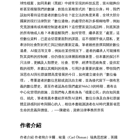
球性檔案，如同美劇《黑鏡》中經常呈現的科技反思，當AI能夠分
析甚至模擬我們的數據，創造出某種形式的『數位分身』時，我們
該如何看待這些逝者的數位存在？從立法的角度來看，全球大部分
國家的現行法律對於『數位遺物』的處理仍有許多模糊地帶，例如
究竟誰擁有或有權控制逝者資料？這些豐富資訊或語料，到底算誰
的所有物或人格？本書提醒我們，如何管理、繼承甚至『處置』這
些數位資料，已是迫切需要面對的課題。這不僅關乎個人隱私，更
牽涉到社會對於死亡與記憶的重新定義。筆者雖然曾撰寫關於數位
遺產、AI復活等文章，例如在某些情況下，逝者的繼承人可能擁有
對其資料的控制權，但仍僅在法律層面稍微著墨，但本書的探討不
只法律，更觸及人類歷史、社會、哲學、經濟等思維角度，提供宏
觀的視野。本書以其獨到的視角，引用許多重要的案例，帶領我們
深思在AI與社群媒體高度發展的今日，如何建立健全的『數位倫
理』，尊重逝者的數位意願或資訊自主權，並為後代留下一個有意
義的數位歷史。甚至作者認為在我們處於Web2.0的時期，應有去
中心化管理的措施，且我們每人應有身為『檔案公民』的自知與責
任。就此，筆者推薦本書給所有對AI資料、數位分身及自身社群媒
體足跡感到好奇與關心的人，相信本書能讓讀者在AI時代重新省思
生命的意義與價值。」──陳建佑，資鋒法律事務所所長
作者介紹
作者介紹 作者簡介卡爾．歐曼（Carl Öhman）瑞典思想家，英國