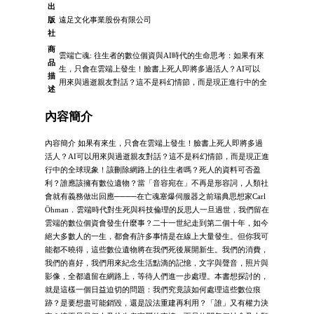
出
版
遠足文化事業股份有限公司
社
商
雲端亡魂: 往生者的數位個資與AI時代的生命思考：如果有來
品
生，只會在雲端上發生！臉書上死人即將多過活人？AI可以
描
用來與過逝親友對話？這不是科幻情節，而是現正進行中的全
述
內容簡介
內容簡介 如果有來生，只會在雲端上發生！臉書上死人即將多過
活人？AI可以用來與過逝親友對話？這不是科幻情節，而是現正進
行中的全球現象！該刪除網路上的往生者嗎？死人的資料可否盈
利？誰應該擁有數位遺物？當「音容宛在」不再是形容詞，人類社
會就有義務做出回應────在亡魂塞爆伺服器之前瑞典思想家Carl
Öhman．雲端時代對生死與科技倫理的反思人一旦過世，我們留在
雲端的數位個資會發生什麼事？二十一世紀走到第二個十年，如今
絕大多數人的一生，都會有許多事情是在線上大量發生。但你我可
能都不曉得，這些數位遺物將在我們死後展開新生。我們的消費，
我們的喜好，我們用來紀念生活點滴的記憶，文字與聲音，照片與
影像，全都遺留在網路上，等待人們進一步處理。本書想探討的，
就是這樣一個日益迫切的問題：我們究竟該如何處理這些數位痕
跡？是要想盡可能銷毀，還是設法重建再利用？「誰」又有權力決