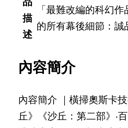
品
「最難改編的科幻作
描
的所有幕後細節：誠
述
內容簡介
內容簡介 ｜橫掃奧斯卡
丘》《沙丘：第二部》‧