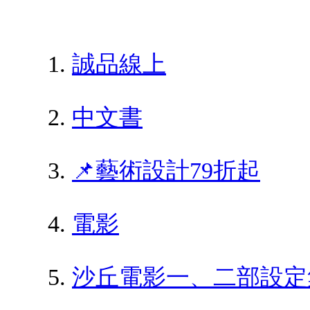
誠品線上
中文書
📌藝術設計79折起
電影
沙丘電影一、二部設定集