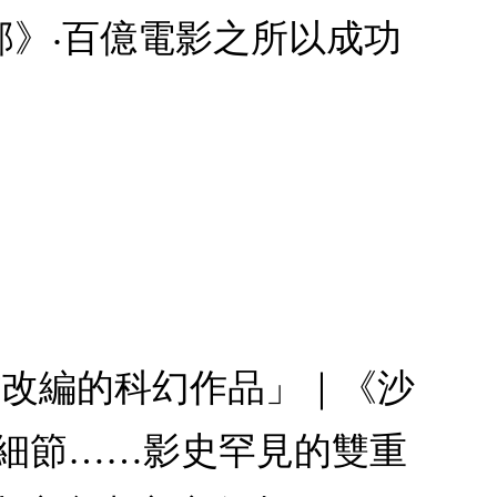
》‧百億電影之所以成功
難改編的科幻作品」｜《沙
後細節……影史罕見的雙重