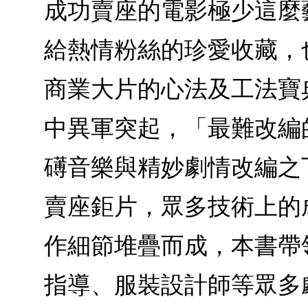
成功賣座的電影極少這麼
給熱情粉絲的珍愛收藏，
商業大片的心法及工法寶
中異軍突起，「最難改編
礡音樂與精妙劇情改編之
賣座鉅片，眾多技術上的
作細節堆疊而成，本書帶
指導、服裝設計師等眾多