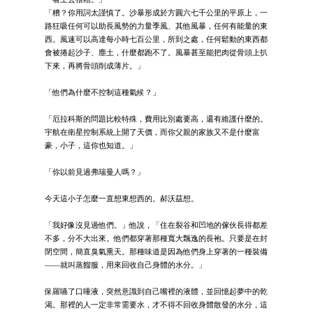
「糟？你用詞太謹慎了。沙暴形成於方圓六七千公里的平原上，一
路狂吸任何可以助長風勢的力量季風、其他風暴，任何有能量的東
西。風速可以高達每小時七百公里，所到之處，任何鬆動的東西都
會被捲起沙子、塵土，什麼都跑不了。風暴甚至能把肉從骨頭上扒
下來，再將骨頭削成薄片。」
「他們為什麼不控制這種氣候？」
「厄拉科斯的問題比較特殊，費用比別處要高，還有維護什麼的。
宇航在衛星控制系統上開了天價，而你父親的家族又不是什麼富
豪，小子，這你也知道。」
「你以前見過弗瑞曼人嗎？」
今天這小子怎麼一直想東想西的。郝沃茲想。
「我好像沒見過他們。」他說，「住在裂谷和凹地的傢伙長得都差
不多，分不大出來。他們都穿著那種寬大飄逸的長袍。只要是在封
閉空間，簡直臭氣熏天。那種味道是因為他們身上穿著的一種裝備
——就叫蒸餾服，用來回收自己身體的水分。」
保羅嚥了口唾液，突然意識到自己嘴裡的液體，並回憶起夢中的乾
渴。那裡的人一定非常需要水，才不得不回收身體散發的水分，這