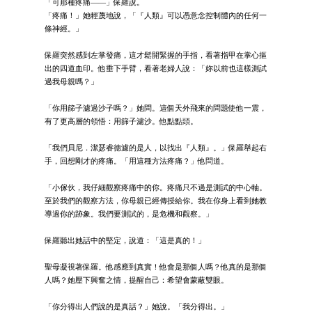
「可那種疼痛——」保羅說。
「疼痛！」她輕蔑地說，「『人類』可以憑意念控制體內的任何一
條神經。」
保羅突然感到左掌發痛，這才鬆開緊握的手指，看著指甲在掌心摳
出的四道血印。他垂下手臂，看著老婦人說：「妳以前也這樣測試
過我母親嗎？」
「你用篩子濾過沙子嗎？」她問。這個天外飛來的問題使他一震，
有了更高層的領悟：用篩子濾沙。他點點頭。
「我們貝尼．潔瑟睿德濾的是人，以找出『人類』。」保羅舉起右
手，回想剛才的疼痛。「用這種方法疼痛？」他問道。
「小傢伙，我仔細觀察疼痛中的你。疼痛只不過是測試的中心軸。
至於我們的觀察方法，你母親已經傳授給你。我在你身上看到她教
導過你的跡象。我們要測試的，是危機和觀察。」
保羅聽出她話中的堅定，說道：「這是真的！」
聖母凝視著保羅。他感應到真實！他會是那個人嗎？他真的是那個
人嗎？她壓下興奮之情，提醒自己：希望會蒙蔽雙眼。
「你分得出人們說的是真話？」她說。「我分得出。」