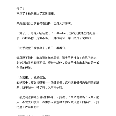
停了！
不疼了！彷彿關上了某個開關。
保羅感到自己的右臂在顫抖，全身大汗淋漓。
「夠了。」老婦人喃喃道，「Kullwahad。沒有女孩能堅持到這一
步。我以為你一定通不過。」她往椅背一靠，撤走了戈姆刺。
「把手從盒子裡拿出來，孩子，看看它。」
保羅壓下顫抖，盯著那個無底黑洞。那隻手彷彿有了自己的意志。
劇痛記憶使他動彈不得。理智告訴他，從盒子裡拿出來的會是一截
焦黑的殘肢。
「拿出來。」她厲聲道。
他抽出手，驚訝地瞪著——毫髮無傷，皮肉沒有任何受過劇痛的跡
象。他舉起手，轉了轉，又彎彎手指。
「那是刺激神經所引發的疼痛。」她說，「未來會成為『人類』的
人，不會受到損害。有很多人願意出天價來買這盒子的祕密。」她
把盒子收進長袍中。