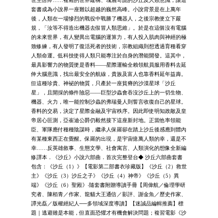
套書成為小說界一座難以超越的巍然高峰。小說背景是在上萬年
後，人類在一場慘烈的戰役中戰勝了機器人，之後宗教便立下嚴
規，「汝等不得造出機器去假冒人類思維」。於是在這個沒有電腦
的未來世界，有人變異出電腦的運算力，有人投入肌肉與神經的極
致修練，有人發明了復活死者的技術，宗教組織則想透過育種看穿
人類命運。低科技使得人類只能專注於自身的潛能開發。這其中，
最具影響力的物質便是香料——星際運輸全賴領航員服用香料去延
伸大腦意識，找出最安全的航線，貴族及富人也靠香料延年益壽。
但這種珍貴、神袐的物質，只產於一座貧瘠的沙漠星球「沙丘
星」，且開採的條件險惡——巨型沙蟲會吞沒沙丘上的一切生物、
機器、火力，唯一能控制沙蟲的弗瑞曼人則誓言收復自己的星球。
香料的交易，決定了星際金融及宇宙秩序。因此即使明知政敵及皇
帝居心叵測，亞崔迪公爵仍毅然接下這座新封地。正當他率領能
臣、軍隊應付種種陰謀時，繼承人保羅卻在踏上沙丘後感應到體內
有某種東西正在覺醒。保羅的出現，是宇宙億萬人類的幸，還是不
幸……反英雄敘事、生態文學、社會寓言、人類演化的想像全新編
修譯本．《沙丘》小說六部曲．首次完整登台◆ 沙丘六部曲套書
包含：《沙丘（1）》【電影第二部書衣珍藏版】《沙丘（2）救世
主》《沙丘（3）沙丘之子》《沙丘（4）神帝》《沙丘（5）異
端》《沙丘（6）聖殿》‧隨套書附贈導讀手冊【周偉航／倫理學研
究者、陳栢青／作家、龍貓大王通信／影評、謝金魚／歷史作家、
譚光磊／版權經紀人──多領域深度導讀】【迷誠品編輯推薦】標
題｜逃避雖是本能，但直面恐懼才有機會解決問題；複習電影《沙