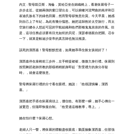
內文 : 聖母凱亞斯．海倫．莫哈亞坐在錦織椅上，看著保羅母子一
步步走近。從她兩側的窗口望出去，可以俯瞰河流彎曲的南岸和亞
崔迪氏族名下的綠色田園，然而聖母卻無意欣賞。今天早晨，她感
到自己上了年紀，為此有幾分慍怒。她把這歸咎於太空旅行，而太
空旅行總令人想起可惡的宇航組織和他們那種鬼鬼祟祟的作風。但
是，這項任務必須要有目光如炬的貝尼．潔瑟睿德親自把關。召令
一下，就算是帕迪沙皇帝的真言師也無法推諉。
該死的潔西嘉！聖母默默想道，如果她乖乖生個女孩就好了！
潔西嘉停在座椅前三步外，左手輕提裙裾，微微欠身行禮。保羅則
按照舞蹈老師所教的那樣稍稍躬身即起「對受禮方的身分存疑
時」，就會這麼致意。
聖母將保羅行禮的分寸看在眼裡。她說：「他很謹慎嘛，潔西
嘉。」
潔西嘉把手搭在保羅肩頭上，摟住他。有那麼一瞬，她手心傳出一
波驚恐，但隨即恢復自制。「他受過這種教導，尊上。」
她在怕什麼？保羅心想。
老婦人只一瞥，將保羅的體貌盡收眼底：鵝蛋臉像潔西嘉，但那強