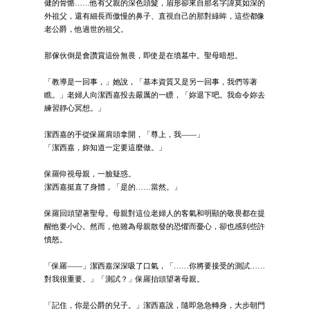
健的骨骼……他有父親的深色頭髮，眉形卻來自那名字諱莫如深的
外祖父，還有細長而傲慢的鼻子、直視自己的那對綠眸，這些都像
老公爵，他過世的祖父。
那傢伙倒是會讚賞這份無畏，即使是在墳墓中。聖母暗想。
「教導是一回事，」她說，「基本資質又是另一回事，我們等著
瞧。」老婦人向潔西嘉投去嚴厲的一瞟，「妳退下吧。我命令妳去
練習靜心冥想。」
潔西嘉的手從保羅肩頭拿開，「尊上，我——」
「潔西嘉，妳知道一定要這麼做。」
保羅仰視母親，一臉疑惑。
潔西嘉挺直了身體，「是的……當然。」
保羅回頭望著聖母。母親對這位老婦人的客氣和明顯的敬畏都在提
醒他要小心。然而，他雖為母親散發的恐懼而憂心，卻也感到些許
憤怒。
「保羅——」潔西嘉深深吸了口氣，「……你將要接受的測試……
對我很重要。」「測試？」保羅抬頭望著母親。
「記住，你是公爵的兒子。」潔西嘉說，隨即急急轉身，大步朝門