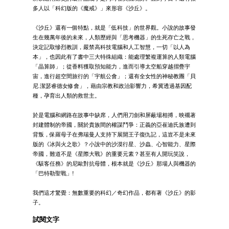
多人以「科幻版的《魔戒》」來形容《沙丘》。
《沙丘》還有一個特點，就是「低科技」的世界觀。小說的故事發
生在幾萬年後的未來，人類歷經與「思考機器」的生死存亡之戰，
決定記取慘烈教訓，嚴禁高科技電腦和人工智慧，一切「以人為
本」，也因此有了書中三大特殊組織：能處理繁複運算的人類電腦
「晶算師」；從香料獲取預知能力，進而引導太空船穿越摺疊宇
宙，進行超空間旅行的「宇航公會」；還有全女性的神秘教團「貝
尼.潔瑟睿德女修會」，藉由宗教和政治影響力，希冀透過基因配
種，孕育出人類的救世主。
於是電腦和網路在故事中缺席，人們用刀劍和屏蔽場相搏，映襯著
封建體制的帝國，關於貴族間的權謀鬥爭：正義的亞崔迪氏族遭到
背叛，保羅母子在弗瑞曼人支持下展開王子復仇記，這豈不是未來
版的《冰與火之歌》？小說中的沙漠行星、沙蟲、心智能力、星際
帝國，難道不是《星際大戰》的重要元素？甚至有人開玩笑說，
《駭客任務》的尼歐對抗母體，根本就是《沙丘》那場人與機器的
「巴特勒聖戰」!
我們這才驚覺：無數重要的科幻／奇幻作品，都有著《沙丘》的影
子。
試閱文字