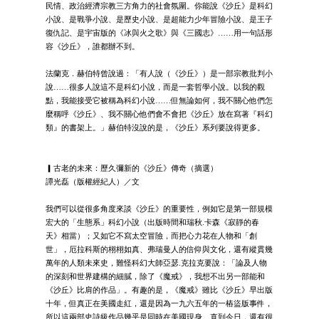
民情、政治經濟宗教三方角力的社會氛圍。你能說《沙丘》是科幻
小說、是戰爭小說、是歷史小說、是超能力少年冒險小說、是王子
復仇記、是宇宙版的《冰與火之歌》與《三國志》……用一句話形
容《沙丘》，誰都辦不到。
法蘭克．赫伯特曾說過：「有人說（《沙丘》）是一部宗教批判小
說……很多人說這不是科幻小說，而是一套哲學小說。以我的觀
點，我能接受它被稱為科幻小說……但無論如何，我不關心他們怎
麼稱呼《沙丘》、我不關心他們會不會把《沙丘》放在寫著『科幻
類』的書架上。」赫伯特沒說的是，《沙丘》系列要說得更多。
▎古老的未來：歷久彌新的《沙丘》傳奇（摘選）
譚光磊（版權經紀人）／文
我們可以從很多角度來談《沙丘》的重要性，例如它是第一部規模
宏大的「生態系」科幻小說（出版時間和瑞秋.卡森《寂靜的春
天》相當）；又如它不寫太空冒險，而把心力花在人物和「創
世」，厄拉科斯的栩栩如真、弗瑞曼人的信仰與文化，還有縱貫幾
萬年的人類未來史，難怪科幻大師亞瑟.克拉克要說：「論及人物
的深刻和世界建構的細膩，除了《魔戒》，我想不出另一部能和
《沙丘》比肩的作品」。有趣的是，《魔戒》雖比《沙丘》早出版
十年，但真正在美國走紅，還是因為一九六五年的一樁盜版事件，
所以這兩部史詩級作品幾乎是同時在美國現身。直到今日，還有很