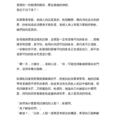
屋裡的一切都湧到眼前，壓迫著她的神經。
我兒子活下來了！
保羅看著母親。老婦人的話是真的。他想離開，獨自消化這次的經
歷，但他知道必須獲准才能告退。老婦人身上有股力量能控制他。
她們說的是真的。
他母親經歷過這樣的試煉，這裡面一定有某種可怕的使命……那種
痛苦和恐懼，真可怕。他明白何謂可怕的使命，那代表不計成敗，
一切都在所不惜。保羅感到那種可怕的使命正在感染自己，卻不知
道那可怕的使命究竟是什麼。
「哪一天，小傢伙，」老婦人說，「你，可能也得像她那樣站在門
外。這得有幾分能耐。」
保羅低頭凝視那隻飽嘗劇痛的手，然後抬起頭看著聖母。她的語氣
帶有某種異乎尋常的東西，他從來沒有在其他人的話中聽到過。那
些詞鑲著光芒，又暗藏急切。他感到，無論自己向她提出什麼問
題，得到的回答都會使他超越肉身世界，進入更高深的領域。
「妳們為什麼要用試煉找到人類？」保羅問。
「為了解放你們。」
「解放？」「以前，人類一度將思考移交給機器，希望自己能夠解