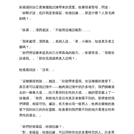
保羅感到自己逐漸擺脫試煉帶來的震驚。他審視著聖母，問道：
「妳剛才說，也許我是奎薩茲．哈德拉赫……那是什麼？人形戈姆
刺嗎？」
「保羅，」潔西嘉說，「不能用這種語氣對……」
「我來處理，潔西嘉。」老婦人說，「來，小傢伙，知道真言者之
藥嗎？」
「妳們用這藥來提高自己分辨真偽的能力。」保羅答道，「母親告
訴過我。」「那你見識過辨真入定嗎？」
他搖搖頭說：「沒有。」
「這種藥很危險，」她說，「但能帶來靈視。在這種藥的激發下，
真言者可以凝視記憶中——她肉身記憶中的許多地方。我們俯瞰過
去的一條條大道……但只看得到女性的大道。」她的聲音蒙上了一
抹傷感，「然而，有個地方是任何真言者都看不到的。那裡會把我
們彈開，相當可怕。據說，有天會出現一個男人，他將在藥物的激
發下找到自己的內在靈眼。他會看到我們看不到的地方看透女性和
男性的過去。」
「妳們的奎薩茲．哈德拉赫？」
「對，奎薩茲．哈德拉赫，可以同時存在於多重時空的人。許多男