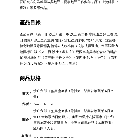
要研究方向為教學法與翻譯，從事翻譯工作多年，譯有《從科學中
獲利》等多部作品。
產品目錄
產品目錄 《第一冊 沙丘》第一卷 沙丘 第二卷 摩阿迪巴 第三卷 先
知 附錄1 沙丘星的生態 附錄2 沙丘星的宗教 附錄3 貝尼．潔瑟睿
德之動機及意圖報告 附錄4 人物小傳（氏族成員選摘）帝國詞彙表
地圖標注 跋《第二冊 沙丘：救世主》死囚牢房與布朗森IX的對話
尾 聲地圖附註《第三冊 沙丘之子》《第四冊 沙丘：神帝》《第五
冊 沙丘：異端》《第六冊 沙丘：聖殿》
商品規格
沙丘六部曲 無書盒套書 (電影第二部書衣珍藏版 6冊合
書名 /
售)
作者 /
Frank Herbert
沙丘六部曲 無書盒套書 (電影第二部書衣珍藏版 6冊合
售)：全球票房百億鉅片、奧斯卡橫掃六獎贏家《沙丘》
簡介 /
電影原著小說電影書衣．小說原創書衣雙版本典藏版：
誠品以「人文、
出版社