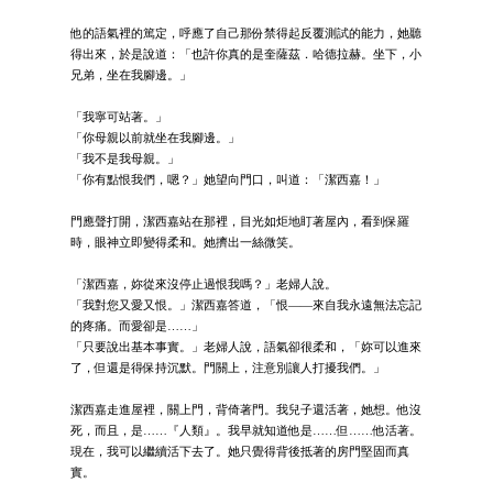
他的語氣裡的篤定，呼應了自己那份禁得起反覆測試的能力，她聽
得出來，於是說道：「也許你真的是奎薩茲．哈德拉赫。坐下，小
兄弟，坐在我腳邊。」
「我寧可站著。」
「你母親以前就坐在我腳邊。」
「我不是我母親。」
「你有點恨我們，嗯？」她望向門口，叫道：「潔西嘉！」
門應聲打開，潔西嘉站在那裡，目光如炬地盯著屋內，看到保羅
時，眼神立即變得柔和。她擠出一絲微笑。
「潔西嘉，妳從來沒停止過恨我嗎？」老婦人說。
「我對您又愛又恨。」潔西嘉答道，「恨——來自我永遠無法忘記
的疼痛。而愛卻是……」
「只要說出基本事實。」老婦人說，語氣卻很柔和，「妳可以進來
了，但還是得保持沉默。門關上，注意別讓人打擾我們。」
潔西嘉走進屋裡，關上門，背倚著門。我兒子還活著，她想。他沒
死，而且，是……『人類』。我早就知道他是……但……他活著。
現在，我可以繼續活下去了。她只覺得背後抵著的房門堅固而真
實。