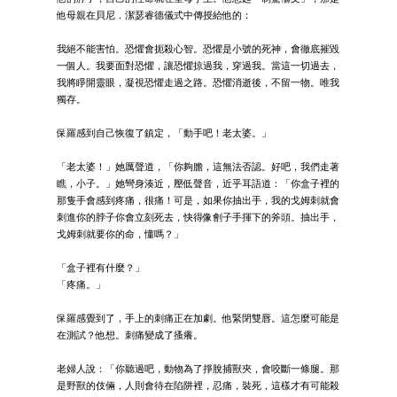
他母親在貝尼．潔瑟睿德儀式中傳授給他的：
我絕不能害怕。恐懼會扼殺心智。恐懼是小號的死神，會徹底摧毀
一個人。我要面對恐懼，讓恐懼掠過我，穿過我。當這一切過去，
我將睜開靈眼，凝視恐懼走過之路。恐懼消逝後，不留一物。唯我
獨存。
保羅感到自己恢復了鎮定，「動手吧！老太婆。」
「老太婆！」她厲聲道，「你夠膽，這無法否認。好吧，我們走著
瞧，小子。」她彎身湊近，壓低聲音，近乎耳語道：「你盒子裡的
那隻手會感到疼痛，很痛！可是，如果你抽出手，我的戈姆刺就會
刺進你的脖子你會立刻死去，快得像劊子手揮下的斧頭。抽出手，
戈姆刺就要你的命，懂嗎？」
「盒子裡有什麼？」
「疼痛。」
保羅感覺到了，手上的刺痛正在加劇。他緊閉雙唇。這怎麼可能是
在測試？他想。刺痛變成了搔癢。
老婦人說：「你聽過吧，動物為了掙脫捕獸夾，會咬斷一條腿。那
是野獸的伎倆，人則會待在陷阱裡，忍痛，裝死，這樣才有可能殺