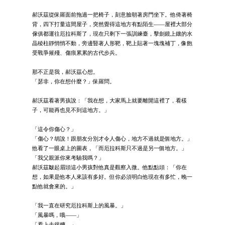
郝沃茲從保羅面前拖過一把椅子，刻意臉朝著房門坐下。他倚著椅
背，四下打量這間屋子，突然覺得這地方有點陌生——屋裡大部分
傢俱都運往厄拉科斯了，現在只剩下一張訓練臺，擊劍鏡上鑲的水
晶稜柱靜悄悄不動，旁邊豎著人形靶，靶上貼著一塊塊補丁，像飽
受戰爭摧殘、傷痕累累的古代步兵。
那不正是我，郝沃茲心想。
「瑟非，你在想什麼？」保羅問。
郝沃茲看著男孩說：「我在想，大家馬上就要離開這裡了，看樣
子，可能再也見不到這地方。」
「這令你傷心？」
「傷心？胡說！跟朋友分別才令人傷心，地方不過就是個地方。」
他看了一眼桌上的圖表，「而厄拉科斯只不過是另一個地方。」
「我父親派你來考驗我嗎？」
郝沃茲皺起眉頭這小男孩對他真是觀察入微。他點點頭：「你在
想，如果是他本人來該有多好。但你必須明白他現在有多忙，晚一
點他就會來的。」
「我一直在研究厄拉科斯上的風暴。」
「風暴嗎，哦——」
「看上去很糟。」