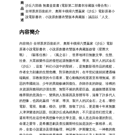
商
沙丘六部曲 無書盒套書 (電影第二部書衣珍藏版 6冊合售)：
品
全球票房百億鉅片、奧斯卡橫掃六獎贏家《沙丘》電影原著小
描
說電影書衣．小說原創書衣雙版本典藏版：誠品以「人文、
述
內容簡介
內容簡介 全球票房百億鉅片、奧斯卡橫掃六獎贏家《沙丘》電影
原著小說電影書衣．小說原創書衣雙版本典藏版啟發《星際大
戰》、《駭客任務》，《風之谷》、世界地球日無數文學、生態、
社會、大眾娛樂作品的發想起源無數作家、導演、製片人的試金石
《沙丘》，這套「科幻小說中的聖經」，是無數影視作品的搖籃，
作者全力刻畫的生態危機、對宗教的批判，在半世紀後頻頻遭遇極
端氣候、宗教衝突的今日看來，驚心動魄的程度甚至有增無減。邪
惡的帝國統治、少年的異能修練與復仇、亦師亦友的師徒、珍稀的
水資源與脆弱的沙漠生態、無堅不摧的異星巨蟲、超越個體甚至物
種界限的意識合一、變異的人類基因及形體等等，滋養了許多代人
的想像，也因此贏得「作家、導演、製片人的試金石」之名，哪些
電影、電視、動畫」模仿、抄襲、致敬了沙丘，更是幾十年來無數
人津津樂道的話題。但讓沙丘成為經典的，不只是這些幻想元素，
還有寄托在這些奇異想像中的文學主題。個人意志與命運的對抗、
命運之愛等，是希臘悲劇及查拉圖斯特拉如是說的一脈相承，此
外，全套小說還涉及環境倫理、神話學、伊斯蘭文化、一神教的救
世主信仰……複雜的世界建構、瑰麗奇詭的沙丘及人類意識，讓這