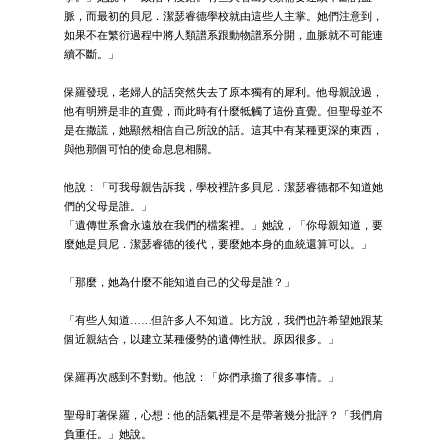
脈，而最初的貝尼．潔瑟睿德學校就由這些人主掌。她們注意到，
如果不在繁衍過程中將人類譜系跟動物譜系分開，血脈就不可能連
續不斷。」
保羅發現，老婦人的話突然失去了原本獨有的犀利。他母親說過，
他有明辨是非的直覺，而此時有什麼牴觸了這份直覺。但聖母並不
是在撒謊，她顯然相信自己所說的話。這其中有某種更深的東西，
與他那個可怕的使命息息相關。
他說：「可我母親告訴我，學校裡許多貝尼．潔瑟睿德都不知道她
們的父母是誰。」
「遺傳世系會永遠放在我們的檔案裡。」她說，「你母親知道，要
麼她是貝尼．潔瑟睿德的後代，要麼她本身的血統還算可以。」
「那麼，她為什麼不能知道自己的父母是誰？」
「有些人知道……但許多人不知道。比方說，我們也許希望她跟某
個近親結合，以建立某種優勢的遺傳性狀。原因很多。」
保羅再次感到不對勁。他說：「妳們承擔了很多事情。」
聖母盯著保羅，心想：他的語氣裡是不是帶著幾分批評？「我們肩
負重任。」她說。