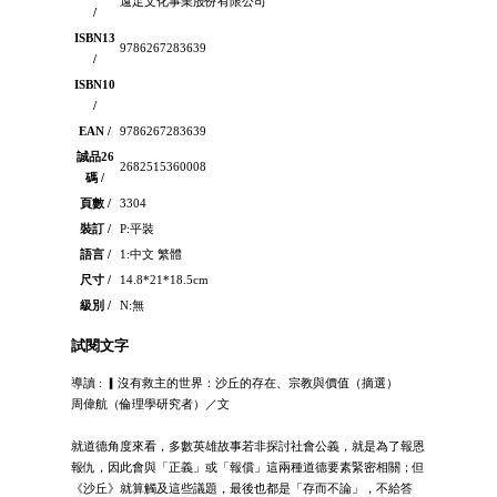
遠足文化事業股份有限公司
/
ISBN13
9786267283639
/
ISBN10
/
EAN /
9786267283639
誠品26
2682515360008
碼 /
頁數 /
3304
裝訂 /
P:平裝
語言 /
1:中文 繁體
尺寸 /
14.8*21*18.5cm
級別 /
N:無
試閱文字
導讀 : ▎沒有救主的世界：沙丘的存在、宗教與價值（摘選）
周偉航（倫理學研究者）／文
就道德角度來看，多數英雄故事若非探討社會公義，就是為了報恩
報仇，因此會與「正義」或「報償」這兩種道德要素緊密相關；但
《沙丘》就算觸及這些議題，最後也都是「存而不論」，不給答