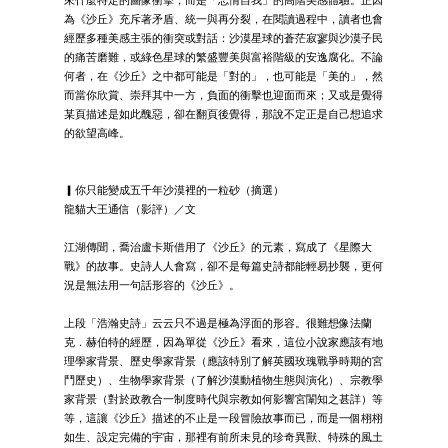
為《沙丘》充斥著矛盾、統一與再分裂，在閱讀過程中，讀者也會
經歷多種美感主張的衝突或對話：沙漠星球的蒼茫寂寥與沙漠子民
的痛苦磨難，或綠色星球的繁盛豐美與富裕階級的安逸腐化。不論
何者，在《沙丘》之中都可能是「對的」，也可能是「美的」，然
而當你欣賞、崇拜其中一方，負面的衝擊也迎面而來；又或是覺得
某頁描述是如此醜惡，卻在翻頁後覺得，那說不定正是自己想追求
的欲望高峰。
▎你只能變成五千年沙漠裡的一粒砂（摘選）
龍貓大王通信（影評）／文
江湖傳聞，喬治盧卡斯借用了《沙丘》的元素，寫成了《星際大
戰》的故事。史詩人人會寫，卻不是每篇史詩都能輕易抄襲，更何
況是無法用一句話形容的《沙丘》。
上段「浩瀚史詩」云云只不過是極為浮面的形容。很難想像法蘭
克．赫伯特的經歷，因為單從《沙丘》看來，這位小說家應該有地
理學家背景、歷史學家背景（應該特別了解英國玫瑰戰爭時期的宮
鬥歷史）、生物學家背景（了解沙漠動植物生態與演化）、宗教學
家背景（對於政教合一制度時代與宗教如何影響宮闈知之甚詳）等
等，這讓《沙丘》描述的不止是一段冒險故事而已，而是一個栩栩
如生、設定完備的宇宙，那裡有前所未見的珍奇異獸、特殊的風土