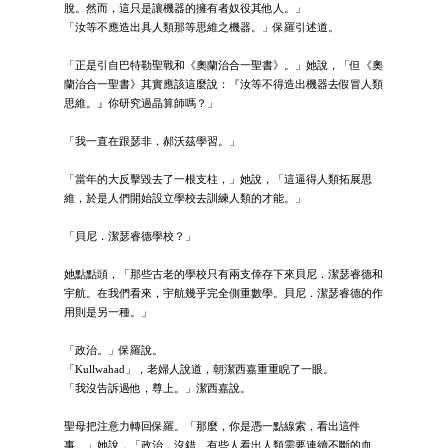
脫。然而，這只是讓機器的擁有者奴役其他人。」
「汝等不應造出具人類那等思維之機器。」保羅引述道。
「正是引自巴特勒聖戰和《奧蘭治合一聖書》。」她說，「但《奧
蘭治合一聖書》其實應該這麼說：『汝等不得造出機器去假冒人類
思維。』你研究過晶算師嗎？」
「我一直在跟瑟非．郝沃茲學習。」
「當年的大反擊毀去了一根支柱，」她說，「這逼得人類拓展思
維，於是人們開始設立學校去訓練人類的才能。」
「貝尼．潔瑟睿德學校？」
她點點頭，「那些古老的學校只有兩支倖存下來貝尼．潔瑟睿德和
宇航。在我們看來，宇航幾乎完全側重數學。貝尼．潔瑟睿德的作
用則是另一種。」
「政治。」保羅說。
「Kullwahad」，老婦人說道，朝潔西嘉重重睨了一眼。
「我沒告訴過他，尊上。」潔西嘉說。
聖母把注意力轉回保羅。「那麼，你是憑一點線索，看出這件
事。」她說，「政治，沒錯。有些人看出人類需要連續不斷的血