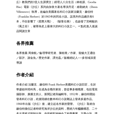
丘》教我們的3堂人生課撰文｜經理人八分生活（林柏源、Cecelia
Hsu）電影《沙丘》系列由加拿大著名導演丹尼・維勒納夫（Denis
Villeneuve）執導，改編自美國著名科幻小說家法蘭克・赫伯特
（Franklin Herbert）於1965年的同名小說。該系列作品總共有6
本，不但影響了《星際大戰》、《駭客任務》，也啟發了宮崎駿的
《風之谷》，被譽為史上最偉大的科幻小說之一。☞點此進入迷誠
品閱讀文章
各界推薦
各界推薦 周偉航／倫理學研究者、陳栢青／作家、龍貓大王通信
／影評、謝金魚／歷史作家、譚光磊／版權經紀人──多領域深度
導讀
作者介紹
作者介紹 法蘭克．赫伯特 Frank Herbert美國科幻小說巨匠，生於
華盛頓州塔科馬，在成為全職作家前，曾從事多種職業，包括電視
攝影師、廣播主持人、新聞記者與編輯等。1952年，赫伯特開始
發表科幻小說，此後陸續在數本科幻小說雜誌上發表多篇作品。
1966年出版《沙丘》後，建立起名作家的聲譽。《沙丘》取材自
赫伯特擔任記者時研究海岸沙丘的資料，歷經六年醞釀構思、二十
多次退稿才順利出版，內容精彩地融合了科學事實、文學小說、環