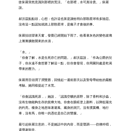
使保羅突然意識到那裡的荒涼。「在那裡，水可真珍貴。」保羅
說。
郝沃茲點點頭，心想：也許這也算是讓他明白那顆星球有多險惡。
沒有這一點認知就踏上那顆星球，是瘋子才會做的事。
保羅抬頭望著天窗，發覺已經開始下雨了。他看著灰色的變色玻璃
上漸漸擴散開來的水漬，
「水。」
「你會了解，水是生死存亡的問題。」郝沃茲說，「作為公爵的兒
子，你永遠不會想要了解這一點，但你會發現，你周圍到處是乾渴
帶來的壓力。」
保羅用舌頭潤了潤雙唇，回憶起一週前那天以及聖母帶給他的嚴酷
考驗。她同樣提起了水荒。
「你會認識死原，」她說，「認識空曠的原野，除了香料和沙蟲，
沒有生物能夠生存的貧瘠大地。你會在眼眶塗上顏料，以降低陽光
的灼亮。棲身之地意味著避風、藏身的洞穴。沒有撲翼機、地行
車，沒有馬，你唯一的憑仗是自己的雙腿。」
最引起保羅注意的，不是她話中的內容，而是聲調——彷彿吟唱，
還帶著顫音。