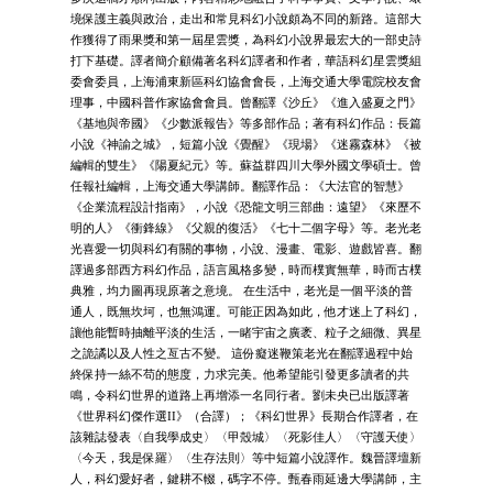
境保護主義與政治，走出和常見科幻小說頗為不同的新路。這部大
作獲得了雨果獎和第一屆星雲獎，為科幻小說界最宏大的一部史詩
打下基礎。譯者簡介顧備著名科幻譯者和作者，華語科幻星雲獎組
委會委員，上海浦東新區科幻協會會長，上海交通大學電院校友會
理事，中國科普作家協會會員。曾翻譯《沙丘》《進入盛夏之門》
《基地與帝國》《少數派報告》等多部作品；著有科幻作品：長篇
小說《神諭之城》，短篇小說《覺醒》《現場》《迷霧森林》《被
編輯的雙生》《陽夏紀元》等。蘇益群四川大學外國文學碩士。曾
任報社編輯，上海交通大學講師。翻譯作品：《大法官的智慧》
《企業流程設計指南》，小說《恐龍文明三部曲：遠望》《來歷不
明的人》《衝鋒線》《父親的復活》《七十二個字母》等。老光老
光喜愛一切與科幻有關的事物，小說、漫畫、電影、遊戲皆喜。翻
譯過多部西方科幻作品，語言風格多變，時而樸實無華，時而古樸
典雅，均力圖再現原著之意境。 在生活中，老光是一個平淡的普
通人，既無坎坷，也無鴻運。可能正因為如此，他才迷上了科幻，
讓他能暫時抽離平淡的生活，一睹宇宙之廣袤、粒子之細微、異星
之詭譎以及人性之亙古不變。 這份癡迷鞭策老光在翻譯過程中始
終保持一絲不苟的態度，力求完美。他希望能引發更多讀者的共
鳴，令科幻世界的道路上再增添一名同行者。劉未央已出版譯著
《世界科幻傑作選II》（合譯）；《科幻世界》長期合作譯者，在
該雜誌發表〈自我學成史〉〈甲殼城〉〈死影佳人〉〈守護天使〉
〈今天，我是保羅〉〈生存法則〉等中短篇小說譯作。魏晉譯壇新
人，科幻愛好者，鍵耕不輟，碼字不停。甄春雨延邊大學講師，主