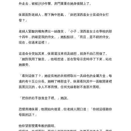
外走去，裙裾沙沙作響。房門重重在她身後關上了。
保羅面對老婦人，壓下胸中怒氣，「妳把潔西嘉女士當成侍女打
發？」
老婦人緊皺的嘴角擠出一絲微笑，「小子，潔西嘉女士在學校的那
十四年，的確是我的侍女。」她點點頭，「而且，是不錯的侍女。
現在，你過來這裡！」
這道命令突如其來，保羅還沒來得及細想，就身不由己照做了。
「她對我用了魅音。」他暗想道，並在聖母示意時停了下來，站在
她膝旁。
「看到這個了？」她從長袍的衣褶裡取出一具綠色的金屬方盒，每
邊約有十五公分長。她轉了轉那盒子。保羅看到其中一面敞開著裡
面黑沉沉的，令人不寒而慄。任何光線都射不進那片黑暗。
「把你的右手放進盒子裡。」她說。
恐懼席捲保羅，他開始向後退，但老婦人開口道：「你就這樣聽你
母親的話？」
他仰望那雙鷹隼般的眼睛。