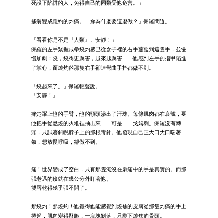
死設下陷阱的人，免得自己的同類受他危害。」
搔癢變成隱約的灼痛。「妳為什麼要這麼做？」保羅問道。
「看看你是不是『人類』。安靜！」
保羅的左手緊握成拳燒灼感已從盒子裡的右手蔓延到這隻手，並慢
慢加劇：燒，燒得更厲害，越來越厲害……他感到左手的指甲陷進
了掌心，而燒灼的那隻右手卻連彎曲手指都做不到。
「燒起來了。」保羅輕聲說。
「安靜！」
痛楚躍上他的手臂，他的額頭滲出了汗珠。每條肌肉都在哀號，要
他把手從燃燒的火堆裡抽出來……可是……戈姆刺。保羅沒有轉
頭，只試著斜睨脖子上的那根毒針。他發現自己正大口大口喘著
氣，想放慢呼吸，卻做不到。
痛！世界變成了空白，只有那隻淹沒在劇痛中的手是真實的。而那
張老邁的臉就在幾公分外盯著他。
雙唇乾得幾乎張不開了。
那燒灼！那燒灼！他覺得他能感覺到燒焦的皮膚從那隻灼痛的手上
捲起，肌肉變得酥脆，一塊塊剝落，只剩下燒焦的骨頭。