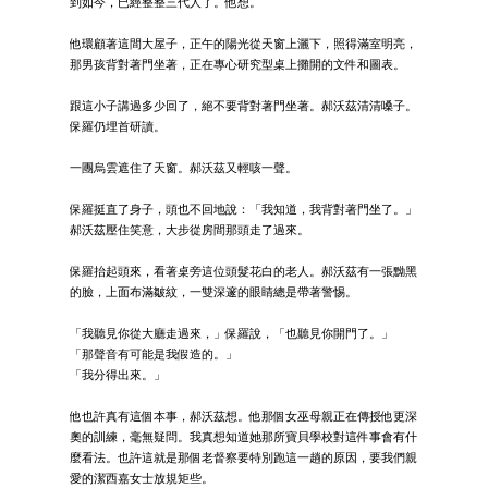
到如今，已經整整三代人了。他想。
他環顧著這間大屋子，正午的陽光從天窗上灑下，照得滿室明亮，
那男孩背對著門坐著，正在專心研究型桌上攤開的文件和圖表。
跟這小子講過多少回了，絕不要背對著門坐著。郝沃茲清清嗓子。
保羅仍埋首研讀。
一團烏雲遮住了天窗。郝沃茲又輕咳一聲。
保羅挺直了身子，頭也不回地說：「我知道，我背對著門坐了。」
郝沃茲壓住笑意，大步從房間那頭走了過來。
保羅抬起頭來，看著桌旁這位頭髮花白的老人。郝沃茲有一張黝黑
的臉，上面布滿皺紋，一雙深邃的眼睛總是帶著警惕。
「我聽見你從大廳走過來，」保羅說，「也聽見你開門了。」
「那聲音有可能是我假造的。」
「我分得出來。」
他也許真有這個本事，郝沃茲想。他那個女巫母親正在傳授他更深
奧的訓練，毫無疑問。我真想知道她那所寶貝學校對這件事會有什
麼看法。也許這就是那個老督察要特別跑這一趟的原因，要我們親
愛的潔西嘉女士放規矩些。