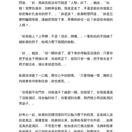
問道。「好，我就先假設你可能是『人類』好了。」她說，「站
穩！我警告過你，別輕舉妄動。我老是老了，手還是能在你逃脫之
前把毒針扎進你的脖子。」「妳是誰？」保羅輕聲問道，「妳是怎
麼哄騙我母親，讓她把我留下來，單獨和妳在一起？妳是哈肯能的
人嗎？」
「哈肯能人？上帝啊，不是！現在，閉嘴。」一隻乾枯的手指碰了
碰保羅的脖子，他竭力壓下跳開的衝動。
「好，」她說，「頭一關你過了。接下來的考驗是這樣的：只要你
把手從盒子裡抽出來，你就死定了。規則只有一條：把手留在盒子
裡才能活命，抽出來就是找死。」
保羅深深吸了一口氣，壓住心中的顫慄。「只要我喊一聲，幾秒之
內就會有侍衛制住妳，妳也會死。」
「你母親守在門外，侍衛過不了她那一關。別指望了。你母親通過
了這個測試，現在輪到你了。你要感到光榮，我們很少用這個測試
男孩子。」
好奇心一起，保羅的恐懼消退到可以勉力壓下的程度。這老婦人說
的是真話，毋庸置疑，他聽得出來。如果他母親守在外面……如果
這真的是測試……不管是什麼，他知道自己無法脫身。戈姆刺抵著
他的脖子，自己的性命就在聖母手上。他想起「制驚禱文」，那是