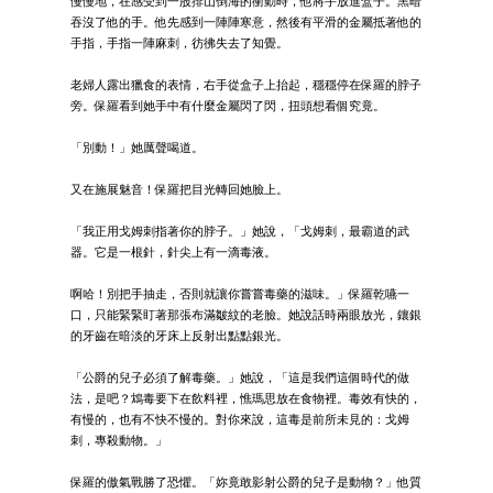
慢慢地，在感受到一股排山倒海的衝動時，他將手放進盒子。黑暗
吞沒了他的手。他先感到一陣陣寒意，然後有平滑的金屬抵著他的
手指，手指一陣麻刺，彷彿失去了知覺。
老婦人露出獵食的表情，右手從盒子上抬起，穩穩停在保羅的脖子
旁。保羅看到她手中有什麼金屬閃了閃，扭頭想看個究竟。
「別動！」她厲聲喝道。
又在施展魅音！保羅把目光轉回她臉上。
「我正用戈姆刺指著你的脖子。」她說，「戈姆刺，最霸道的武
器。它是一根針，針尖上有一滴毒液。
啊哈！別把手抽走，否則就讓你嘗嘗毒藥的滋味。」保羅乾嚥一
口，只能緊緊盯著那張布滿皺紋的老臉。她說話時兩眼放光，鑲銀
的牙齒在暗淡的牙床上反射出點點銀光。
「公爵的兒子必須了解毒藥。」她說，「這是我們這個時代的做
法，是吧？鴆毒要下在飲料裡，憔瑪思放在食物裡。毒效有快的，
有慢的，也有不快不慢的。對你來說，這毒是前所未見的：戈姆
刺，專殺動物。」
保羅的傲氣戰勝了恐懼。「妳竟敢影射公爵的兒子是動物？」他質