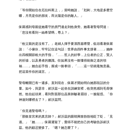
「等你開始住在厄拉科斯上，」當時她說，「尅剌，大地是多麼空
曠，月亮是你的朋友，而太陽是你的敵人。」
保羅感到母親從她看守的房門邊走到他身旁。她看著聖母問道：
「您沒有看到一絲希望嗎，尊上？」
「他父親的是沒有了。」老婦人揮手要潔西嘉噤聲，低頭看著保羅
說：「小傢伙，牢牢記住這句話：世界由四件事支撐著……」她伸
出四根關節粗大的手指，「……哲人的好學，上位者的公正，賢人
的祈禱，以及勇者的膽識。但如果沒有一個懂得統御之道的領
袖……」她合起手指，握成一個拳頭，「……這一切就毫無意義。
把這當作你的箴言。」
聖母離開已有一週多。直到現在，保羅才開始明白她那段話的分
量。如今，與瑟非．郝沃茲一起坐在訓練室裡，他突然感到毛骨悚
然。他抬起頭來，看到對面那位晶算師皺著眉頭，一臉疑惑。「你
神遊到哪裡去了？」郝沃茲問。
「你見過聖母嗎？」
「那個皇宮來的真言師？」郝沃茲的眼睛興致勃勃地眨了眨，「見
過。」「她……」保羅遲疑了，覺得不能把自己的考驗告訴郝沃
茲。他的顧忌變多了。「嗯？她怎麼了？」