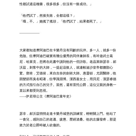
性都試過這種藥，很多很多，但沒有一個成功。」
「他們試了，然後失敗，全都這樣？」
「哦，不。」她搖了搖頭，「他們試了，結果都死了。」
——————
大家都知道摩阿迪巴在卡樂丹沒有同齡的玩伴。多一人，就多一份
危險。但摩阿迪巴確實有幾位優秀的同伴兼師長，有吟遊武士葛
尼．哈萊克，您將在此書中讀到他的一些詩歌。老晶算師瑟非．郝
沃茲，刺客中的大師，一提起這個人，就連帕迪沙皇帝都膽顫心
驚。鄧肯．艾德侯，來自吉奈的劍術大師。惠靈頓．尤因醫師，他
因變節而臭名昭著，但學識淵博。潔西嘉女士，用貝尼．潔瑟睿德
的方式指引自己的兒子。當然，還有雷托公爵，這位父親的身教一
直以來都受到忽視。
——伊若琅公主《摩阿迪巴童年史》
瑟非．郝沃茲悄悄走進卡樂丹城堡的訓練室，輕輕關上門。他站了
一會兒，感到自己的老邁、疲憊、歷經滄桑。他的左腿發疼，那是
效力於老公爵時被人砍傷的。