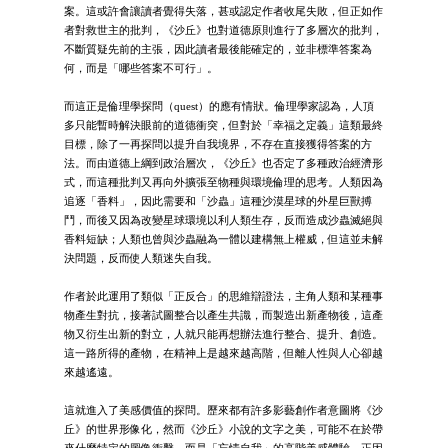
案。這或許會讓讀者覺得失落，甚或認定作者收尾失敗，但正如作
者對救世主的批判，《沙丘》也對道德原則進行了多層次的批判，
不斷質疑先前的主張，因此讀者最後能確定的，並非標準答案為
何，而是「哪些答案不可行」。
而這正是倫理學探問（quest）的應有情狀。倫理學家認為，人頂
多只能暫時解決眼前的道德衝突，但對於「幸福之定義」這類最終
目標，除了一再探問以提升自我境界，不存在直接獲得答案的方
法。而由道德上綱到政治層次，《沙丘》也否定了多種政治經濟形
式，而這種批判又再向外擴張至物種與環境倫理的思考。人類因為
追逐「香料」，因此需要和「沙蟲」這種沙漠星球的外星巨獸搏
鬥，而後又因為改變星球環境以利人類生存，反而造成沙蟲滅絕與
香料短缺；人類也曾與沙蟲融為一體以建構無上權威，但這並未解
決問題，反而使人類迷失自我。
作者於此運用了類似「正反合」的思維辯證法，主角人類和某種事
物產生對抗，接著試圖整合以產生共識，而製造出新產物後，這產
物又衍生出新的對立，人就只能再想辦法進行整合、提升、創造。
這一路所得的產物，在精神上是越來越高階，但離人性與人心卻越
來越遙遠。
這就進入了美感價值的探問。歷來都有許多影藝創作者意圖將《沙
丘》的世界形像化，然而《沙丘》小說的文字之美，可能不在於帶
來什麼特定的圖像衝擊，而是「忘情自我」的高階美感體驗。正因