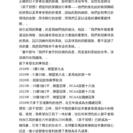
正確的日子穿著合適的裝備、如何進行冰浴等等。這些全是師法
《原子習慣》裡提到的英國自行車隊——他們的進化始於檢視睡眠
的床墊以及單車坐墊的舒適度，諸如此類的細節。他們起初專注於
環境的改變，而非騎行的改變，而我們正是以這樣的邏輯重建球
隊。」
他引起我的興趣，於是我細問他的做法。他說：「我們每年都會重
溫這份簡報，強化擁有系統並全力遵循的重要性。我們有招募球員
的系統、設計訓練內容的系統、以及球員的回饋迴路。要不是讀了
你的書，我想我們根本不會有這些系統。」
「書中那句『我們不會升到目標的高度，而是落到系統的水準』深
深烙印在我腦海。」
接下來發生的事情是：
2018年：5勝13敗，聯盟第九名
2019年：9 勝10敗，聯盟第六名；新系統的第一年
2020年：因新冠疫情賽季取消
2021年：19勝3敗1平，聯盟冠軍，NCAA甜蜜十六強
2022年：15勝5敗2平，聯盟冠軍，NCAA甜蜜十六強
2023年：20勝3敗3平，聯盟冠軍，NCAA全國總冠軍
2018年只拿下五場勝利的他們，在五年後成為全國總冠軍。
撰寫《原子習慣》之時，我不可能想像到這本書會發展成如今的模
樣。當然，我希望自己寫了一本好書，但任何有理性的人都不會期
待自己寫的書在六年就賣出2500萬冊。《原子習慣》已經成為一
種現象，它有了獨立的生命力，全球數百萬讀者擁抱這本書的核心
訊息：微小改變會在複利效應下累積為非凡成果。