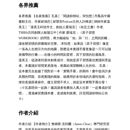
各界推薦
各界推薦 【名家推薦】瓦基│「閱讀前哨站」宋怡慧│丹鳳高中圖
書館主任、作家郝旭烈│郝聲音Podcast主持人許峰源│律師作家溫
美玉│「溫美玉科技作文」創始人愛瑞克│《命定之書》作者、
TMBA共同創辦人歐陽立中│作家‧愛瑞克：《原子習慣
WORKBOOK》的問世，將大幅縮短「知」與「行」之間的距離，
讓改變習慣的拼圖臻於完整。‧宋怡慧：如果說《原子習慣》像是
一張為人生標示方向的地圖，那麼這本實踐手冊更像是一只可以隨
身攜帶的行囊——在微小的時間刻度裡，寫下習慣的壯麗風景。‧
溫美玉：從讀者到退休創業成功，我就是原子習慣最佳實踐與受益
者。本書讓好習慣更易落地，推薦給渴望翻轉人生的你。‧瓦基：
這本書完全超越了我對於一本「實戰手冊」的期待！書中提供許多
具體的問題、容易實踐的模板、能應用於各領域的共通性指南，方
便你直接跟著操作。建立習慣不求人，就從這本實戰手冊出發！
（※瓦基陪你一起跑！邀請讀者免費加入萬人社群「一起養成好習
慣」，透過練習實踐本書，達成複利效應。詳見閱讀前哨站公告
※）
作者介紹
作者介紹 【作者簡介】詹姆斯‧克利爾（James Clear）專門研究習
慣、決策及如何持續進步的作家與講者，文章散見於《紐約時報》