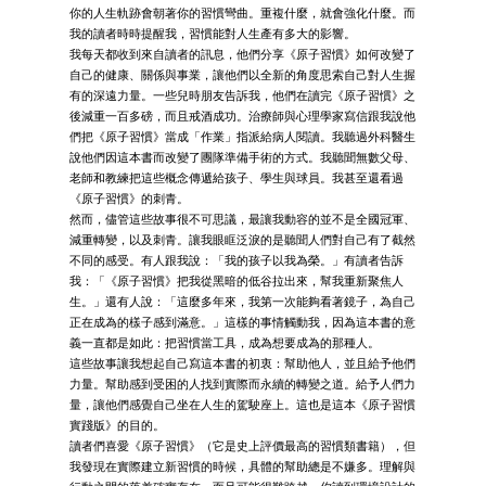
你的人生軌跡會朝著你的習慣彎曲。重複什麼，就會強化什麼。而
我的讀者時時提醒我，習慣能對人生產有多大的影響。
我每天都收到來自讀者的訊息，他們分享《原子習慣》如何改變了
自己的健康、關係與事業，讓他們以全新的角度思索自己對人生握
有的深遠力量。一些兒時朋友告訴我，他們在讀完《原子習慣》之
後減重一百多磅，而且戒酒成功。治療師與心理學家寫信跟我說他
們把《原子習慣》當成「作業」指派給病人閱讀。我聽過外科醫生
說他們因這本書而改變了團隊準備手術的方式。我聽聞無數父母、
老師和教練把這些概念傳遞給孩子、學生與球員。我甚至還看過
《原子習慣》的刺青。
然而，儘管這些故事很不可思議，最讓我動容的並不是全國冠軍、
減重轉變，以及刺青。讓我眼眶泛淚的是聽聞人們對自己有了截然
不同的感受。有人跟我說：「我的孩子以我為榮。」有讀者告訴
我：「《原子習慣》把我從黑暗的低谷拉出來，幫我重新聚焦人
生。」還有人說：「這麼多年來，我第一次能夠看著鏡子，為自己
正在成為的樣子感到滿意。」這樣的事情觸動我，因為這本書的意
義一直都是如此：把習慣當工具，成為想要成為的那種人。
這些故事讓我想起自己寫這本書的初衷：幫助他人，並且給予他們
力量。幫助感到受困的人找到實際而永續的轉變之道。給予人們力
量，讓他們感覺自己坐在人生的駕駛座上。這也是這本《原子習慣
實踐版》的目的。
讀者們喜愛《原子習慣》（它是史上評價最高的習慣類書籍），但
我發現在實際建立新習慣的時候，具體的幫助總是不嫌多。理解與