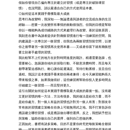
假如你發現自己偏向專注於建立好習慣（或是專注於破除壞習
慣），也沒問題。請以最適合自己的方式使用這本書。
◎如何從這本實踐手冊獲取最大成效
思考行為改變時，我深知——無論透過與讀者的交流或自身的生活
經驗——想要一次改變所有事情的衝動很強烈。但我的目標是幫助
你以一種能夠為成功鋪路的方式來處理行為改變。基於這個原因，
我刻意在書中為讀者提供針對兩個習慣進行每一項練習的空間。我
的建議是一次專注於一個習慣，但我也為兩個習慣預留空間，以便
你之後帶著另一個習慣再次使用本書——又或者你當下就有兩個想
要立刻著手處理的習慣。
我比較幫不上忙的地方在於對時間進度的期許。精通需要急躁，也
需要耐心。急躁讓你傾向於採取行動、不願意浪費時間，而且每天
都帶著緊迫感執行。耐心讓你延遲滿足、等待行動累積，並且信任
過程。我設計這本實踐手冊來助你兩者兼得：在今天練習能夠長久
帶來報償之事。如果我做得好，這些練習將幫助你投入更多時間去
仔細建立一個習慣——而且堅持更久。
這引出關於如何從這本實踐手冊獲取最大成效的最後一點。沒有建
立更好習慣的唯一方法，方法有很多。我的做法是給你力量，而不
是給你處方。對一個人有益的習慣也許對另一個人有害；對朋友非
常有效的習慣建立策略在你身上可能無用武之地。我不打算告訴你
應該建立哪些習慣，或是應該做出哪些選擇。反之，我想賦予想法
與策略，協助你做出自己的選擇，做到自己想做的事。
正因如此，書裡有諸多策略。目的不是要你終究把每個策略全都採
納——就算你跳過書裡半數的練習也不要緊——我期望的是讓你感