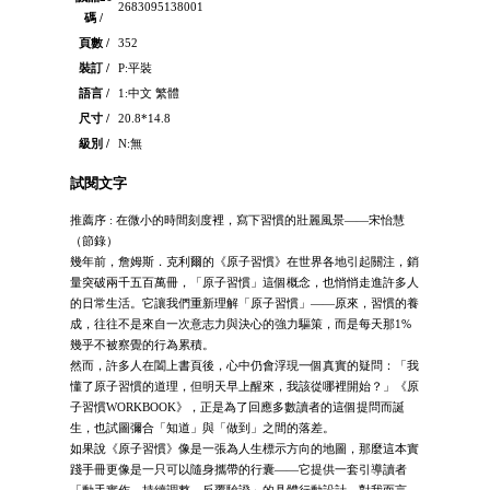
2683095138001
碼 /
頁數 /
352
裝訂 /
P:平裝
語言 /
1:中文 繁體
尺寸 /
20.8*14.8
級別 /
N:無
試閱文字
推薦序 : 在微小的時間刻度裡，寫下習慣的壯麗風景——宋怡慧
（節錄）
幾年前，詹姆斯．克利爾的《原子習慣》在世界各地引起關注，銷
量突破兩千五百萬冊，「原子習慣」這個概念，也悄悄走進許多人
的日常生活。它讓我們重新理解「原子習慣」——原來，習慣的養
成，往往不是來自一次意志力與決心的強力驅策，而是每天那1%
幾乎不被察覺的行為累積。
然而，許多人在闔上書頁後，心中仍會浮現一個真實的疑問：「我
懂了原子習慣的道理，但明天早上醒來，我該從哪裡開始？」《原
子習慣WORKBOOK》，正是為了回應多數讀者的這個提問而誕
生，也試圖彌合「知道」與「做到」之間的落差。
如果說《原子習慣》像是一張為人生標示方向的地圖，那麼這本實
踐手冊更像是一只可以隨身攜帶的行囊——它提供一套引導讀者
「動手實作、持續調整、反覆驗證」的具體行動設計。對我而言，