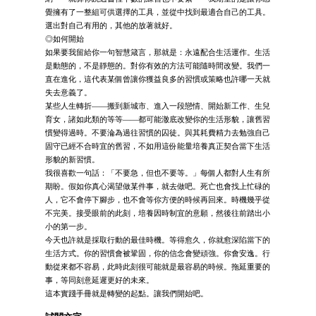
覺擁有了一整組可供選擇的工具，並從中找到最適合自己的工具。
選出對自己有用的，其他的放著就好。
◎如何開始
如果要我留給你一句智慧箴言，那就是：永遠配合生活運作。生活
是動態的，不是靜態的。對你有效的方法可能隨時間改變。我們一
直在進化，這代表某個曾讓你獲益良多的習慣或策略也許哪一天就
失去意義了。
某些人生轉折——搬到新城市、進入一段戀情、開始新工作、生兒
育女，諸如此類的等等——都可能澈底改變你的生活形貌，讓舊習
慣變得過時。不要淪為過往習慣的囚徒。與其耗費精力去勉強自己
固守已經不合時宜的舊習，不如用這份能量培養真正契合當下生活
形貌的新習慣。
我很喜歡一句話：「不要急，但也不要等。」每個人都對人生有所
期盼。假如你真心渴望做某件事，就去做吧。死亡也會找上忙碌的
人，它不會停下腳步，也不會等你方便的時候再回來。時機幾乎從
不完美。接受眼前的此刻，培養因時制宜的意願，然後往前踏出小
小的第一步。
今天也許就是採取行動的最佳時機。等得愈久，你就愈深陷當下的
生活方式。你的習慣會被鞏固，你的信念會變頑強。你會安逸。行
動從來都不容易，此時此刻很可能就是最容易的時候。拖延重要的
事，等同刻意延遲更好的未來。
這本實踐手冊就是轉變的起點。讓我們開始吧。