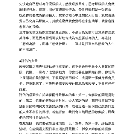
先決定自己想成為什麼樣的人，然後逆推回來，思考那樣的人會做
出哪些行為。接著，開始實踐那些行為。每個行動都是一張選票，
投給你想要成為的那種人。愈常仿照心中理想的人行動，就愈會感
覺自己化身為那個人，持續這麼做就會變得愈來愈簡單，就像愈踩
愈省力的飛輪。
這才是習慣之所以重要的真正原因。不是因為習慣可以幫助你達成
某件事，而是因為習慣可以幫助你成為你想要成為的人。專注於
「想成為誰」，而非「想做什麼」——這才是打造自己熱愛的人生
的不敗法門。
●評估的力量
改變習慣之前先行評估是很重要的。這不是過程中最令人興奮的階
段，我懂。一旦有了改變的動力，你會想要直接開始行動。你想馬
上展開新的晨間慣例、下載冥想應用程式，或是辦一張健身房會員
卡。但重點來了：不先理解需要改變什麼就急著改變，不會有任何
好處。
評估的必要性在於確保兩件最根本的事：第一，你解決的問題是對
的；第二，你用的解決法是對的。令人驚訝的是，我們很容易花費
幾個月的時間努力改善錯誤的行為，或者追逐一個與自己想要打造
的人生不相符的目標。若無評估，我們會自然而然仰賴假設，而我
們的假設往往是錯的。
在此階段，我們要破除這種慣性，以「覺察」為第一步。評估創造
清晰。它能揭露支配日常生活的隱藏模式，拆穿束縛你的錯誤假