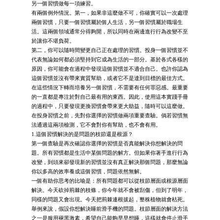
另一個習慣做每一項練習。
有兩個例外情況。第一，如果非這麼做不可，你確實可以一次處理
兩個習慣，只要一個習慣屬於個人生活，另一個習慣屬於職場生
活。這兩個領域通常分得夠開，所以同時在兩邊進行行為改變不至
於讓你不堪負荷。
第二，你可以隨時間變更自己正在處理的習慣。投身一個習慣並不
代表無論如何都必須堅持到它成為生活的一部分。基於各式各樣的
原因，你可能會在過程中發現這個習慣並不適合自己。也許你認為
這個習慣並沒有帶來實質幫助，或者它不是達到目標的最佳方式。
在這些情況下轉而培養另一個習慣，不需要有任何罪惡感。最重要
的一直都是專注於對自己最有用的東西。因此，使用這本實踐手冊
的過程中，只要發現更換習慣會帶來更大助益，隨時可以這麼做。
在投身習慣之前，先對你選擇的習慣做兩項重要查驗。倘若習慣無
法通過這兩項檢測，它不會對你有幫助，也不會有用。
1.這個習慣解決的是問題的枝節還是根源？
第一個查驗是再次確認你選擇的習慣是否真能解決你想解決的問
題。所有習慣都是生活中某個問題的解方。但如果你著手進行行為
改變，到頭來卻發現新的習慣並沒有真正解決那個問題，那麼無論
你以多高的效率養成這個習慣，問題依然無解。
一個有助你思考的比喻是：所有問題都可以從枝節層面或根源層面
解決。今天砍掉荊棘的枝條，你今年就不會被刮傷，但到了明年，
同樣的問題又會出現。今天把荊棘連根拔起，整株植物就會枯死。
舉例來說，假設你想解決睡前滑手機的問題。枝節層面的解決方法
之一是服用褪黑激素，希望自己能夠早早想睡，這樣就會停止滑手