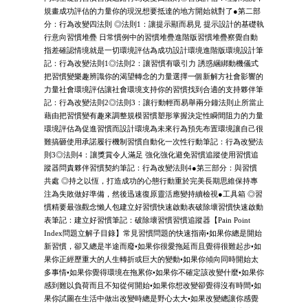
規畫成功評估的力量你的現況想要抵達的地方開始就對了●第二部
分：行為改變四法則 ◎法則1：讓提示顯而易見 提示設計的基礎執
行意向習慣堆疊 日常慣例中的習慣堆疊進階版習慣堆疊察覺自動
指差確認情境就是一切環境評估為成功設計環境進階版環境設計筆
記：行為改變法則1◎法則2：讓習慣有吸引力 誘惑綑綁動機儀式
把習慣變樂趣辨識你的渴望轉念的力量選擇一個新解方社會影響的
力量社會環境評估讓社會環境支持你的習慣找到合適的支持夥伴筆
記：行為改變法則2◎法則3：讓行動輕而易舉兩分鐘法則止所當止
藉由把習慣變有趣來調整規模習慣塑形掌握決定性瞬間阻力的力量
環境評估為促進習慣而設計環境為未來行為預先布置環境讓自己很
難搞砸使用承諾履行機制習慣自動化一次性行動筆記：行為改變法
則3◎法則4：讓獎賞令人滿足 強化強化避免習慣追蹤使用習慣追
蹤器問責夥伴習慣契約筆記：行為改變法則4●第三部分：與習慣
共處 ◎持之以恆，打造成功的心態行動重於完美長期思維保持專
注為失敗做好準備，然後迅速復原靈活應變持續檢視●工具箱 ◎習
慣精要最強觀念懶人包建立好習慣快速啟動表破除壞習慣快速啟動
表筆記：建立好習慣筆記：破除壞習慣習慣追蹤器【Pain Point
Index問題立解子目錄】常見習慣問題的快速指南•如果你總是開始
新習慣，卻又總是半途而廢•如果你很愛拖延而且覺得很難起步•如
果你正經歷重大的人生轉折或巨大的變動•如果你傾向同時開始太
多事情•如果你覺得環境在拖累你•如果你不確定該改變什麼•如果你
感到難以負荷而且不知從何開始•如果你想改變卻覺得沒有時間•如
果你試圖在生活中做出改變時總是野心太大•如果改變總讓你感覺