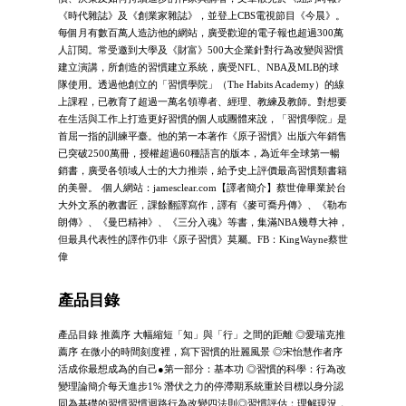
《時代雜誌》及《創業家雜誌》，並登上CBS電視節目《今晨》。
每個月有數百萬人造訪他的網站，廣受歡迎的電子報也超過300萬
人訂閱。常受邀到大學及《財富》500大企業針對行為改變與習慣
建立演講，所創造的習慣建立系統，廣受NFL、NBA及MLB的球
隊使用。透過他創立的「習慣學院」（The Habits Academy）的線
上課程，已教育了超過一萬名領導者、經理、教練及教師。對想要
在生活與工作上打造更好習慣的個人或團體來說，「習慣學院」是
首屈一指的訓練平臺。他的第一本著作《原子習慣》出版六年銷售
已突破2500萬冊，授權超過60種語言的版本，為近年全球第一暢
銷書，廣受各領域人士的大力推崇，給予史上評價最高習慣類書籍
的美譽。 ‧個人網站：jamesclear.com【譯者簡介】蔡世偉畢業於台
大外文系的教書匠，課餘翻譯寫作，譯有《麥可喬丹傳》、《勒布
朗傳》、《曼巴精神》、《三分入魂》等書，集滿NBA幾尊大神，
但最具代表性的譯作仍非《原子習慣》莫屬。FB：KingWayne蔡世
偉
產品目錄
產品目錄 推薦序 大幅縮短「知」與「行」之間的距離 ◎愛瑞克推
薦序 在微小的時間刻度裡，寫下習慣的壯麗風景 ◎宋怡慧作者序
活成你最想成為的自己●第一部分：基本功 ◎習慣的科學：行為改
變理論簡介每天進步1% 潛伏之力的停滯期系統重於目標以身分認
同為基礎的習慣習慣迴路行為改變四法則◎習慣評估：理解現況，