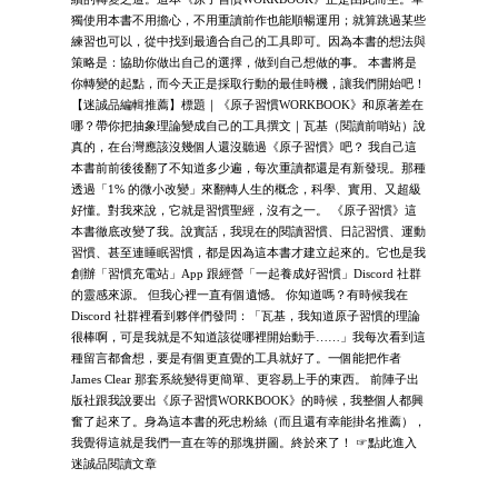
獨使用本書不用擔心，不用重讀前作也能順暢運用；就算跳過某些
練習也可以，從中找到最適合自己的工具即可。因為本書的想法與
策略是：協助你做出自己的選擇，做到自己想做的事。 本書將是
你轉變的起點，而今天正是採取行動的最佳時機，讓我們開始吧！
【迷誠品編輯推薦】標題｜《原子習慣WORKBOOK》和原著差在
哪？帶你把抽象理論變成自己的工具撰文｜瓦基（閱讀前哨站）說
真的，在台灣應該沒幾個人還沒聽過《原子習慣》吧？ 我自己這
本書前前後後翻了不知道多少遍，每次重讀都還是有新發現。那種
透過「1% 的微小改變」來翻轉人生的概念，科學、實用、又超級
好懂。對我來說，它就是習慣聖經，沒有之一。 《原子習慣》這
本書徹底改變了我。說實話，我現在的閱讀習慣、日記習慣、運動
習慣、甚至連睡眠習慣，都是因為這本書才建立起來的。它也是我
創辦「習慣充電站」App 跟經營「一起養成好習慣」Discord 社群
的靈感來源。 但我心裡一直有個遺憾。 你知道嗎？有時候我在
Discord 社群裡看到夥伴們發問：「瓦基，我知道原子習慣的理論
很棒啊，可是我就是不知道該從哪裡開始動手……」我每次看到這
種留言都會想，要是有個更直覺的工具就好了。一個能把作者
James Clear 那套系統變得更簡單、更容易上手的東西。 前陣子出
版社跟我說要出《原子習慣WORKBOOK》的時候，我整個人都興
奮了起來了。身為這本書的死忠粉絲（而且還有幸能掛名推薦），
我覺得這就是我們一直在等的那塊拼圖。終於來了！ ☞點此進入
迷誠品閱讀文章