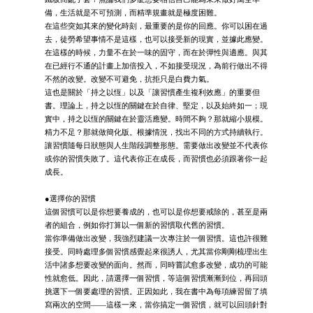
備，生活就是不可預測，而精準規畫就是極度困難。
在這些突如其來的變化時刻，最重要的是你的回應。你可以困在過
去，徒勞希望事情不是這樣，也可以接受新的現實，並據此應變。
在這樣的時候，力量不在於一味的固守，而在於彈性與適應。與其
在已經行不通的計畫上加倍投入，不如接受現況，為前行做出不得
不然的改變。改變不可避免，抗拒只是白費力氣。
這也是關於「持之以恆」以及「讓習慣產生複利效應」的重要但
書。理論上，持之以恆的關鍵在於自律、堅定，以及始終如一；現
實中，持之以恆的關鍵在於靈活應變。時間不夠？那就縮小規模。
精力不足？那就做簡化版。根據情況，找出不同的方式持續執行。
讓習慣隨每日狀態與人生階段調整形態。需要做出改變並不代表你
或你的習慣失敗了。這代表你正在成長，而習慣也必須跟著你一起
成長。
●選擇你的習慣
這個習慣可以是你想要養成的，也可以是你想要戒除的，甚至是兩
者的組合，例如你打算以一個新的習慣取代舊的習慣。
當你準備做出改變，我強烈建議一次專注於一個習慣。這也許很難
接受。同時處理多個習慣感覺起來很誘人，尤其當你剛剛梳理出生
活中諸多想要改變的面向。然而，同時嘗試愈多改變，成功的可能
性就愈低。因此，請選擇一個習慣，等這個習慣漸漸到位，再回頭
挑選下一個要處理的習慣。正因如此，我在書中為每項練習留了填
寫兩次的空間——這樣一來，當你搞定一個習慣，就可以回頭針對