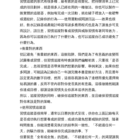
習慣追蹤的形式有很多種，最有效的是視覺化。把待辦清單上已完
成的項目劃掉，就是很多人已經在用的一種做法。你也可以製作一
個實體的追蹤器，例如每完成一次活動，就在罐子裡放入一枚硬幣
或迴紋針。記錄你的行為——使用運動或閱讀日誌——效果也很
好。飲水記錄器或產能計時器等諸多應用程式也是為了讓進步可見
而設計。請注意，習慣追蹤對養成習慣與戒除習慣有著同等效力，
因為你可以追蹤自己執行了什麼行為，也可以追蹤自己成功避免了
什麼行為。
○衡量對的東西
切記避免「衡量錯的東西」這個陷阱。我們是為了有意義的改變而
試圖養成習慣，但習慣追蹤有時會讓我們偏離初衷，只重視「是否
完成」，忽視習慣是否帶來我們想要的影響。舉例來說，如果你想
多閱讀，可能認為記錄自己一年讀完幾本書是個好方法，而且逐年
設定更高的數字目標。然而，這很容易讓你為了達標而優先選擇簡
短易讀的書，反而不管內容對你使否真的有意義。這樣做雖然能讓
你達成目標，卻讓這個習慣失去你原本追求的意義。
所以，追蹤習慣的同時，確保你追蹤對的東西，並且確保習慣追蹤
對你來說是對的策略。
○使用習慣追蹤器
習慣追蹤器很簡單，通常以日曆的形式呈現，供你在上面記錄每天
是否成功執行想要養成的習慣，或成功避免想要戒除的習慣。隨著
時間推進，你能清楚看見執行的頻率與一致性。「不錯過任何一
天」的驅力很強，能確保你完成該做的事。下
但要留意「全有或全無」的思維。「不錯過任何一天」的渴望讓我