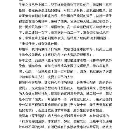
半年之後已升上國二，雙手終於恢復到可正常使用，但是醫生再三
提醒：要避免激烈運動的碰撞，可能二次骨折，那就很難復原。當
時正值青春期精力旺盛的我，很討厭自己脆弱的雙手，彷彿一輩子
都要處在擔心害怕中，像極了懦夫。我決定每天晚上練伏地挺身，
從一開始只能做十下，緩慢增加。高一的時候已經可以連續做六十
下，高二達到一百下，高三則是一百二十下，還會倒立做伏地挺
身，常常在班上還有到別班表演。這呼應了詹姆斯‧克利爾所說：
「重複什麼，就會強化什麼。」
那幾年，我同時戒掉了打電動，成績也從原本的中等，到高三已經
考進全校前幾名（後來順利考上台大資訊管理學系）。
多年之後，我讀到《原子習慣》開頭描述作者在一場棒球賽中意外
受傷，瀕臨命危，幾年之後卻成為美國頂尖運動員，我非常有共
鳴，心想：「我就知道！這一定可以的！」因為，我就是用了與書
中相似的某些方法，改變了自己的人生。
很認同作者所說，建立持久習慣的關鍵，是先專心創造「新的身分
認同」。先決定自己想成為什麼樣的人，然後逆推回來，思考那樣
的人會做出哪些行為，接著開始實踐那些行為。國二那一年，我就
是不想當「懦夫」，希望成為一個「身體健壯的人」，後來這樣的
身分認同不僅讓我養成運動的規律（至今幾十年，幾乎天天都有運
動的習慣），甚至連飲食也非常養生，鮮少生病需要看醫生。
我認為《原子習慣》過去幾年之所以風靡全世界，在於所倡導的
「行為改變四法則」非常簡單、好記、難被忘記，且幾乎可以適用
於各種不同的領域。台灣已經有許多讀者受惠於這些原則，徹底改