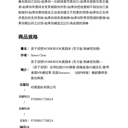
像在跟自己拉扯•如果你一出錯就會苛責自己•如果你是個完美主義
者•如果你常覺得全世界都跟你作對•如果你想改變卻不相信自己真
能做到•如果你覺得親友正迫使你建立不想要的習慣•如果你正在尋
求更好的支持系統•如果你很容易無聊•如果你對舊習慣感到厭倦•如
果你難以持之以恆•如果你總是忘記行為改變的策略
商品規格
書名 /
原子習慣WORKBOOK實踐本 (官方版 附練習別冊)
作者 /
James Clear
原子習慣WORKBOOK實踐本 (官方版 附練習別冊)：‧
《原子習慣》全球狂銷2500萬冊‧授權超過65種語言‧臺灣
簡介 /
連霸6年總冠軍‧長踞Amazon、《紐約時報》暢銷書榜首‧
最佳商業、
出版社
叩應股份有限公司
/
ISBN13
9789861758824
/
ISBN10
/
EAN /
9789861758824
誠品26