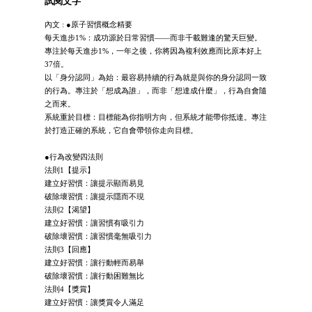
試閱文字
內文 : ●原子習慣概念精要
每天進步1%：成功源於日常習慣——而非千載難逢的驚天巨變。
專注於每天進步1%，一年之後，你將因為複利效應而比原本好上
37倍。
以「身分認同」為始：最容易持續的行為就是與你的身分認同一致
的行為。專注於「想成為誰」，而非「想達成什麼」，行為自會隨
之而來。
系統重於目標：目標能為你指明方向，但系統才能帶你抵達。專注
於打造正確的系統，它自會帶領你走向目標。
●行為改變四法則
法則1【提示】
建立好習慣：讓提示顯而易見
破除壞習慣：讓提示隱而不現
法則2【渴望】
建立好習慣：讓習慣有吸引力
破除壞習慣：讓習慣毫無吸引力
法則3【回應】
建立好習慣：讓行動輕而易舉
破除壞習慣：讓行動困難無比
法則4【獎賞】
建立好習慣：讓獎賞令人滿足