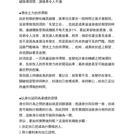
破除壞習慣：讓後果令人不滿
●潛伏之力的停滯期
由於初期的變化極其細微，效果往往要在一段時間之後才會顯現。
這就導致我所謂的「失望之谷」，也就是成果遠遠落後於期望的時
期。連續幾個星期或幾個月每天進步1%，看起來卻收效甚微，很
容易令人沮喪，甚至讓人乾脆放棄。然而，倘若你還沒看見進展，
並不是因為進展沒有發生，而是因為它尚未跨越可見的門檻。我把
這個門檻稱為「潛伏之力的停滯期」。此時，成果終於趕上期望，
你也開始看見改變。
好消息是，一旦跨越這個停滯期，改變也許會在轉瞬之間洶湧到
來。先前投入的所有努力終於開花結果，最終成效甚至可能超越你
最狂野的想像。
當你踏上持續改進的旅程，要記住：就算看不見，改變仍在發生。
關鍵就是堅持得夠久，好讓自己收穫成果。保持耐心，給自己足以
跨越停滯期的時間。
●以身分認同為基礎的習慣
身分與行為之間的連結就是回饋迴路：愈讓身分與目標一致，你就
愈可能執行相應的行為。與此同時，愈常實踐與這個身分相符的習
慣，這個身分就愈可能與你融為一體。
所以，要如何實際做到呢？這過程有兩個步驟：
1.決定自己想成為什麼樣的人。
2.用小勝利來向自己證明。