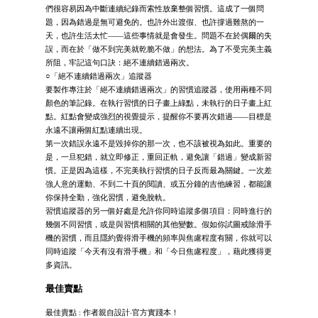
們很容易因為中斷連續紀錄而索性放棄整個習慣。這成了一個問
題，因為錯過是無可避免的。也許外出渡假、也許撐過難熬的一
天，也許生活太忙——這些事情就是會發生。問題不在於偶爾的失
誤，而在於「做不到完美就乾脆不做」的想法。為了不受完美主義
所阻，牢記這句口訣：絕不連續錯過兩次。
○「絕不連續錯過兩次」追蹤器
要製作專注於「絕不連續錯過兩次」的習慣追蹤器，使用兩種不同
顏色的筆記錄。在執行習慣的日子畫上綠點，未執行的日子畫上紅
點。紅點會變成強烈的視覺提示，提醒你不要再次錯過——目標是
永遠不讓兩個紅點連續出現。
第一次錯誤永遠不是毀掉你的那一次，也不該被視為如此。重要的
是，一旦犯錯，就立即修正，重回正軌，避免讓「錯過」變成新習
慣。正是因為這樣，不完美執行習慣的日子反而最為關鍵。一次差
強人意的運動、不到二十頁的閱讀、或五分鐘的吉他練習，都能讓
你保持全勤，強化習慣，避免脫軌。
習慣追蹤器的另一個好處是允許你同時追蹤多個項目：同時進行的
幾個不同習慣，或是與習慣相關的其他變數。假如你試圖戒除滑手
機的習慣，而且隱約覺得滑手機的頻率與焦慮程度有關，你就可以
同時追蹤「今天有沒有滑手機」和「今日焦慮程度」，藉此獲得更
多資訊。
最佳賣點
最佳賣點 : 作者親自設計‧官方實踐本！