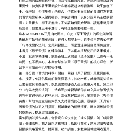
行動之間的落差確實存在，而且可能很難跨越。你讀到環境設計的
重要性，但實際著手重新設計客廳感覺起來卻很複雜，幾乎無從下
手。你學到「習慣堆疊」的概念，但真的要在忙碌的晨間打造有效
的習慣堆疊卻令人望而卻步。你或許明白「以身分認同為基礎的習
慣」力量很大，卻手足無措，不知該如何開始塑造。讀起來總是理
所當然，但要真正著手進行，有時還是需要輕推一把。
這本WORKBOOK正是由此而生。它把《原子習慣》的理念與練習
拆解為可執行的簡單步驟，任何人都能上手。你不必再苦思如何將
「行為改變四法則」套用到習慣上，而是透過練習自然而然落實。
本書是《原子習慣》的輔助讀本，所以兩本搭配使用的效果最好。
不過，就算單獨使用，或是距離上次閱讀《原子習慣》已經有一段
時間，也不用擔心。本書會幫你複習《原子習慣》的核心理念，所
以不用重讀前作也能順暢使用。
第一部分從〈習慣的科學〉開始，回顧《原子習慣》最重要的觀
念。接著，你評估當前的狀況與需求，如此一來，就能清楚知道自
己要著重於哪些面向，以及需要把哪些人生因素納入考量。第二部
分〈行為改變四法則〉，透過逐步練習幫助你在建立與破除習慣的
過程中實踐並融入這些原則。當你掌握四法則，第三部分〈與習慣
共處〉幫助你建立起能夠長久支持習慣的心態。最後的〈工具箱〉
涵蓋習慣的快速入門指南、關鍵概念的精華摘要、建立與破除習慣
的啟動表，以及習慣追蹤表。
當你閱讀並操作本書，會發現它並沒有把「建立習慣」與「破除習
慣」分開處理。我之所以這樣設計，原因很簡單：建立習慣與破除
習慣的策略通常是一體兩面。稍作調整，多數練習就能兩者通用。