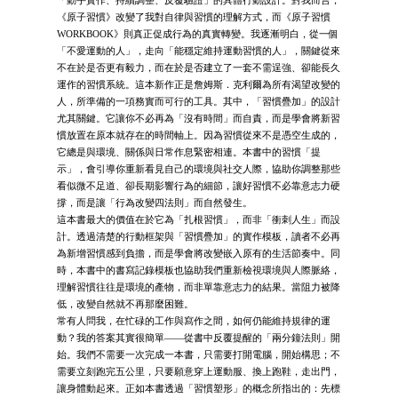
《原子習慣》改變了我對自律與習慣的理解方式，而《原子習慣
WORKBOOK》則真正促成行為的真實轉變。我逐漸明白，從一個
「不愛運動的人」，走向「能穩定維持運動習慣的人」，關鍵從來
不在於是否更有毅力，而在於是否建立了一套不需逞強、卻能長久
運作的習慣系統。這本新作正是詹姆斯．克利爾為所有渴望改變的
人，所準備的一項務實而可行的工具。其中，「習慣疊加」的設計
尤其關鍵。它讓你不必再為「沒有時間」而自責，而是學會將新習
慣放置在原本就存在的時間軸上。因為習慣從來不是憑空生成的，
它總是與環境、關係與日常作息緊密相連。本書中的習慣「提
示」，會引導你重新看見自己的環境與社交人際，協助你調整那些
看似微不足道、卻長期影響行為的細節，讓好習慣不必靠意志力硬
撐，而是讓「行為改變四法則」而自然發生。
這本書最大的價值在於它為「扎根習慣」，而非「衝刺人生」而設
計。透過清楚的行動框架與「習慣疊加」的實作模板，讀者不必再
為新增習慣感到負擔，而是學會將改變嵌入原有的生活節奏中。同
時，本書中的書寫記錄模板也協助我們重新檢視環境與人際脈絡，
理解習慣往往是環境的產物，而非單靠意志力的結果。當阻力被降
低，改變自然就不再那麼困難。
常有人問我，在忙碌的工作與寫作之間，如何仍能維持規律的運
動？我的答案其實很簡單——從書中反覆提醒的「兩分鐘法則」開
始。我們不需要一次完成一本書，只需要打開電腦，開始構思；不
需要立刻跑完五公里，只要願意穿上運動服、換上跑鞋，走出門，
讓身體動起來。正如本書透過「習慣塑形」的概念所指出的：先標