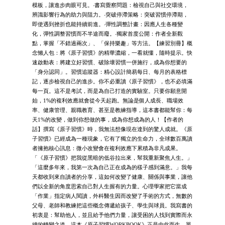
模板，讓進步肉眼可見。‧書寫覺察問題：檢視自己與社交環境，
辨識影響行為的助力與阻力。‧突破停滯策略：突破習慣停滯期，
即使遇到挫折也能持續前進。‧彈性調整計畫：因應人生各種變
化，彈性調整習慣而不半途而廢。‧獨家首度公開：作者全新觀
點，掌握「不錯過兩次」、「保持樂趣」等方法。【練習別冊】概
念懶人包：將《原子習慣》的精華濃縮，一看就懂，隨時提示。快
速啟動表：將建立好習慣、破除壞習慣一併施行，成為你想要的
「身分認同」。習慣追蹤器：精心設計簡易每日、每月的表格標
記，逐步檢視自己的進步。你不必重讀《原子習慣》，也不必填滿
每一頁。這不是考試，而是為自己打造的實驗室。只要你願意開
始，1%的複利效應就會從今天起跑。無論是個人成長、職場效
率、健康管理、親職教育、甚至是教練指導，這本書都能幫你：每
天1%的改變，做到你想做的事，成為你想成為的人！【作者的
話】撰寫《原子習慣》時，我無法想像現在達到的驚人成就。《原
子習慣》已經成為一種現象，它有了獨立的生命力，全球數百萬讀
者擁抱核心訊息：微小改變會在複利效應下累積為非凡成果。
「《原子習慣》把我從黑暗的低谷拉出來，幫我重新聚焦人生。」
「這麼多年來，我第一次為自己正在成為的樣子感到滿意。」我每
天都收到來自讀者的分享，這如何改變了健康、關係與事業，讓他
們以全新的角度思索自己對人生握有的力量。心理學家把它當成
「作業」指定病人閱讀，外科醫生因而改變了手術的方式，無數的
父母、老師和教練把這些概念傳遞給孩子、學生與球員。我寫書的
初衷是：幫助他人，並且給予他們力量，讓受困的人找到實際而永
續的轉變之道。這本《原子習慣WORKBOOK》正是由此而生。單