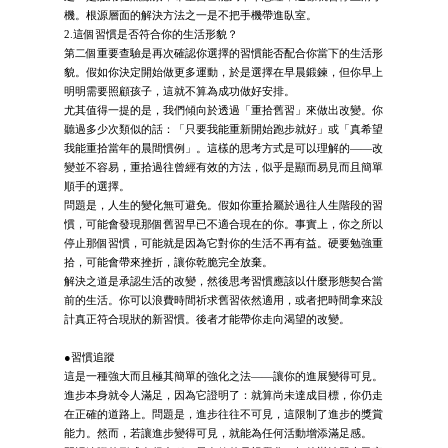
機。根源層面的解決方法之一是不把手機帶進臥室。
2.這個習慣是否符合你的生活形貌？
第二個重要查驗是再次確認你選擇的習慣能否配合你當下的生活形
貌。假如你決定開始做更多運動，於是選擇在早晨鍛鍊，但你早上
明明需要照顧孩子，這就不算為成功做好安排。
尤其值得一提的是，我們傾向於透過「重拾舊習」來做出改變。你
聽過多少次類似的話：「只要我能重新開始跑步就好」或「真希望
我能重拾當年的晨間慣例」。這樣的思考方式是可以理解的——改
變並不容易，重拾過往曾經有效的方法，似乎是顯而易見而且簡單
順手的選擇。
問題是，人生的變化無可避免。假如你重拾屬於過往人生階段的習
慣，可能會發現那個舊習早已不適合現在的你。事實上，你之所以
停止那個習慣，可能就是因為它對你的生活不再有益。硬要勉強重
拾，可能會帶來挫折，讓你乾脆完全放棄。
解決之道是承認生活的改變，然後思考習慣應該以什麼形態契合當
前的生活。你可以浪費時間祈求舊習依然適用，或者把時間拿來設
計真正符合現狀的新習慣。後者才能帶你走向渴望的改變。
●習慣追蹤
這是一種強大而且極其簡單的強化之法——讓你的進展變得可見。
進步本身就令人滿足，因為它證明了：就算尚未達成目標，你仍走
在正確的道路上。問題是，進步往往不可見，這限制了進步的獎賞
能力。然而，若讓進步變得可見，就能為任何活動增添滿足感。