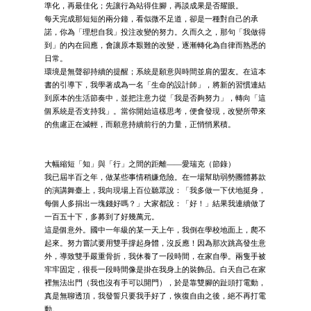
準化，再最佳化；先讓行為站得住腳，再談成果是否耀眼。
每天完成那短短的兩分鐘，看似微不足道，卻是一種對自己的承
諾，你為「理想自我」投注改變的努力。久而久之，那句「我做得
到」的內在回應，會讓原本艱難的改變，逐漸轉化為自律而熟悉的
日常。
環境是無聲卻持續的提醒；系統是願意與時間並肩的盟友。在這本
書的引導下，我學著成為一名「生命的設計師」，將新的習慣連結
到原本的生活節奏中，並把注意力從「我是否夠努力」，轉向「這
個系統是否支持我」。當你開始這樣思考，便會發現，改變所帶來
的焦慮正在減輕，而願意持續前行的力量，正悄悄累積。
大幅縮短「知」與「行」之間的距離——愛瑞克（節錄）
我已屆半百之年，做某些事情稍嫌危險。在一場幫助弱勢團體募款
的演講舞臺上，我向現場上百位聽眾說：「我多做一下伏地挺身，
每個人多捐出一塊錢好嗎？」大家都說：「好！」結果我連續做了
一百五十下，多募到了好幾萬元。
這是個意外。國中一年級的某一天上午，我倒在學校地面上，爬不
起來。努力嘗試要用雙手撐起身體，沒反應！因為那次跳高發生意
外，導致雙手嚴重骨折，我休養了一段時間，在家自學。兩隻手被
牢牢固定，很長一段時間像是掛在我身上的裝飾品。白天自己在家
裡無法出門（我也沒有手可以開門），於是靠雙腳的趾頭打電動，
真是無聊透頂，我發誓只要我手好了，恢復自由之後，絕不再打電
動。