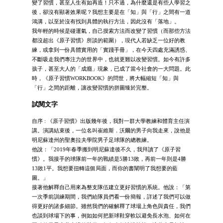
變了習慣，甚至人生有如再造！只不過，為什麼還是有些人學習之
後，卻沒有顯著效果呢？我想主要是在「知」與「行」之間有一道
鴻溝，以至於沒有找到具體的執行方法，因此沒有「落地」。
我年輕的時候是碰運氣，自己摸索方法而改變了習慣（而那些方法
都沒超出《原子習慣》所談的範圍），現代人若缺乏一位好的教
練，或拿到一份具體實用的「實踐手冊」，在今天四處充滿誘惑、
不斷吸走我們專注力的世界中，也就更難以改變習慣。如今有許多
孩子，甚至大人的「成癮」現象，已成了當今社會的一大問題。此
時，《原子習慣WORKBOOK》的問世，將大幅縮短「知」與
「行」之間的距離，讓改變習慣的拼圖臻於完整。
試閱文字
自序 : 《原子習慣》出版幾年後，我對一群大學教練和體育主任演
講。演講結束後，一位名叫崔維斯．沃爾的男子向我走來，說他是
明尼蘇達州的聖奧拉夫學院男子足球隊的總教練。
他說：「2019年春季搬到明尼蘇達後不久，我拜讀了《原子習
慣》。我接手的球隊前一年的戰績是5勝13敗，再前一年則是4勝
13敗1平。我想要扭轉這個局面，而你的書闡明了我想要的藍
圖。」
接著他解釋自己用來為整支隊伍建立更好習慣的系統。他說：「第
一次季前訓練期間，我們給隊員們看一份簡報，詳述了我們可以做
得更好的諸多細節。雖然我們的確解釋了球場上角色與責任，我們
也談到球場下的事，例如如何把新球鞋穿軟以避免長水泡、如何在