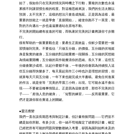
始了，假如你只在完美的情況與時機之下行動，重複的次數也永遠
累積不到讓習慣生根的程度。對這種思維來說，我們的生活太難以
預測，太不完美了。這樣的想法只會造成拖延。正是因為這樣，最
重要的技能之一就是學會「直接開始」。縱使你跑不了一英里，朝
對的方向邁出一步也遠遠勝過站在原地不動。
不完美的開始總有改進的可能，而執著於完美的計畫將讓你寸步難
行。
很有幫助的一個重要觀念是：要產生正面效益，你鮮少需要把一個
習慣做到完美。不要低估「只做五分鐘」的價值。五分鐘的伏地挺
身是紮實的健身，五分鐘的對話能重燃一段關係，五分鐘的冥想能
為情緒重開機，五分鐘的寫作能釐清你的思緒。長久下來，這些五
分鐘會聚沙成塔。比起什麼都不做，一年後的你會因為持續投入這
些五分鐘而快樂多了。每天晨起寫作三小時也許是理想的習慣，但
就算每天只寫五分鐘，一年下來也能完成大半書稿。避免任何進展
的作法，就是坐等「完美的早晨三小時」出現。它可能永遠不會出
現——不要被這種事情阻止。正是因為這個道理，那些不完美的日
子——「差強人意的健身」、「短暫的練習」——反而最重要。它
們才是讓你留在賽道上的關鍵。
●靈活應變
我們一直在談長期思考與制定計畫。但計畫有個問題——它們並不
總是如你所願。有多少次，你一絲不苟地擬定了縝密的計畫，確定
已經把所有可能的問題與變數都納入考量，卻因為踢到始料未及的
鐵板而亂了套？無論我們多麼想要相信自己能為未來做好萬全準