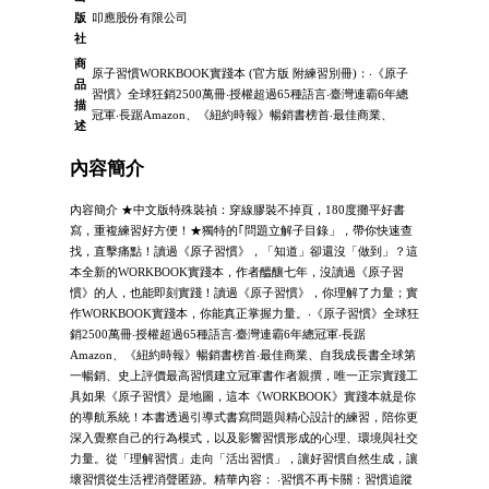
版
叩應股份有限公司
社
商
原子習慣WORKBOOK實踐本 (官方版 附練習別冊)：‧《原子
品
習慣》全球狂銷2500萬冊‧授權超過65種語言‧臺灣連霸6年總
描
冠軍‧長踞Amazon、《紐約時報》暢銷書榜首‧最佳商業、
述
內容簡介
內容簡介 ★中文版特殊裝禎：穿線膠裝不掉頁，180度攤平好書
寫，重複練習好方便！★獨特的｢問題立解子目錄」，帶你快速查
找，直擊痛點！讀過《原子習慣》，「知道」卻還沒「做到」？這
本全新的WORKBOOK實踐本，作者醞釀七年，沒讀過《原子習
慣》的人，也能即刻實踐！讀過《原子習慣》，你理解了力量；實
作WORKBOOK實踐本，你能真正掌握力量。‧《原子習慣》全球狂
銷2500萬冊‧授權超過65種語言‧臺灣連霸6年總冠軍‧長踞
Amazon、《紐約時報》暢銷書榜首‧最佳商業、自我成長書全球第
一暢銷、史上評價最高習慣建立冠軍書作者親撰，唯一正宗實踐工
具如果《原子習慣》是地圖，這本《WORKBOOK》實踐本就是你
的導航系統！本書透過引導式書寫問題與精心設計的練習，陪你更
深入覺察自己的行為模式，以及影響習慣形成的心理、環境與社交
力量。從「理解習慣」走向「活出習慣」，讓好習慣自然生成，讓
壞習慣從生活裡消聲匿跡。精華內容： ‧習慣不再卡關：習慣追蹤