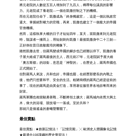
將元老院的人數從五百人增加到了九百人，稀釋每位議員的影響
力。元老院成了養老院—一個在凱撒控制之下的機構。
而在元老院任命下，凱撒成為「終身獨裁官」，這是一個比執政官
還大、掌握絕對權力的官職，再來，凱撒也建立了一個龐大的帝國
官僚機構。
然而，這樣執掌大權的日子才短短四年，某天，當凱撒來到元老院
時，陰謀者一擁而上，用短劍刺向凱撒！最後凱撒身中二十三劍—
正好倒在昔日政敵龐培的雕像下。
雖然凱撒去世，但羅馬變成帝國的腳步也已經難以停下。凱撒的養
子屋大維成了羅馬最後的主人，西元前27年，元老院賦予屋大維
「奧古斯都」的頭銜，意思是「神聖的」，在歷史上，羅馬帝國也
正式開始了。
但對羅馬人來說，共和也好，帝國也罷，在經歷那麼長的內戰之
後，他們只想要和平、安全的生活。粗陋簡樸的羅馬已經是從前的
事了，現在的羅馬是由黃金打造，享用著征服世界各地掠奪而來的
財富。
羅馬軍團也相當驍勇善戰，不斷將領土擴大；羅馬城內依舊大興土
木，偉大的浴場、競技場一一落成。至於共和？
那就只是個遙遠的蒼蠅聲響罷了。
最佳賣點
最佳賣點 : ★創新記憶法！「記憶宮殿」╳ 歐洲史人體圖像化記憶
★最適合108課綱的歷史學習法！