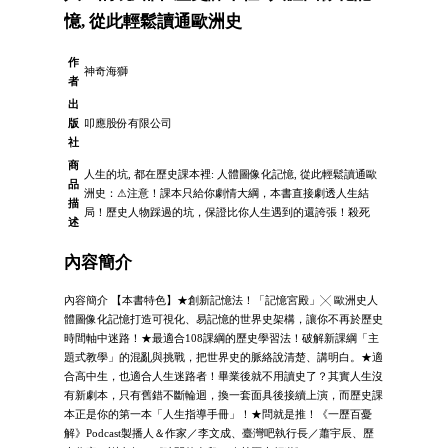
憶, 從此輕鬆讀通歐洲史
作
神奇海獅
者
出
版
叩應股份有限公司
社
商
人生的坑, 都在歷史課本裡: 人體圖像化記憶, 從此輕鬆讀通歐
品
洲史：⚠注意！課本只給你劇情大綱，本書直接劇透人生結
描
局！歷史人物踩過的坑，保證比你人生遇到的還誇張！殺死
述
內容簡介
內容簡介 【本書特色】★創新記憶法！「記憶宮殿」╳ 歐洲史人
體圖像化記憶打造可視化、易記憶的世界史架構，讓你不再於歷史
時間軸中迷路！★最適合108課綱的歷史學習法！破解新課綱「主
題式教學」的混亂與挑戰，把世界史的脈絡說清楚、講明白。★適
合高中生，也適合人生迷路者！畢業後就不用讀史了？其實人生沒
有新劇本，只有舊錯不斷輪迴，換一套面具後接續上演，而歷史課
本正是你的第一本「人生指導手冊」！★問就是推！《一歷百憂
解》Podcast製播人＆作家／李文成、臺灣吧執行長／蕭宇辰、歷