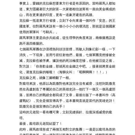
事實上，愛錢的克拉蘇想要東方行省是有原因的。當時羅馬人都知
道，東方隱藏著巨大的財富—大家都相信波斯有一座由黃金構成的
山，而在更東邊的印度，更有一道象牙建造的高牆。
克拉蘇一抵達東方行省後，立刻下令向東邊一個叫作「安息」的王
國進軍。但對羅馬來說有一個小小小小的壞消息，那就是這個國家
使用的軍隊叫「弓騎兵」。
羅馬軍隊主要是由步兵組成，從生理學的角度來說，兩條腿應該是
跑不過四條腿的。
七個羅馬軍團在沙漠裡熱到頭頂冒煙，而敵人則像幻影一樣，一下
消失，一下現身，並用弓箭狂射他們，最後，七個軍團竟然慘被全
滅，克拉蘇也被俘虜。據說他的死法極度悲慘，在他被活捉之後，
對方說：「你喜歡金錢，那就死在金錢之中吧。」接著就將黃金鎔
化，灌進克拉蘇的喉嚨！（海獅尖叫：「呃啊啊啊！！！」）
克拉蘇之死，就像三腳椅斷了一根。
對龐培來說，他原以為凱撒對他來說完全沒有威脅，沒想到凱撒竟
然在高盧創造了專屬於自己的英雄史詩—他打下一個又一個高盧部
落，並將自己的戰績全都寫成了文章，最後出版了一本書叫作《高
盧戰紀》，完全是個宣傳高手，這本書簡直就是當代的英雄史詩！
凱撒完全是個宣傳自己的高手！
這時的元老院一看有機可乘，立刻見縫插針、拉攏深感威脅的龐
培。
最後，龐培跟元老院結盟了！
此時，羅馬政壇形成了兩個互相對立的集團：一邊是以龐培為首的
元老院貴族派，另一邊則是以凱撒為核心的平民派。情勢對凱撒非