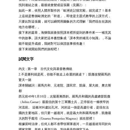
找到連結之後，最後就會變成這張圖（見圖2）：
如此一來，依照人體所製作的「歐洲史記憶宮殿」就完成了！基本
上這就是整個歐洲史的「幹道」，即使是主題式教學的上課方式，
只要比對這張圖，就可以瞬間用圖像的方式理解「我們現在在講的
地方在哪裡」。
接下來的篇章，海獅我就會按照課本裡所提到的事件來一一補充其
中的故事。請大家把這本書想像成「課本旁的補充小知識」，不論
能不能提升成績，我絕對可以保證故事很有趣！
接下來就開始我們的旅程吧！
試閱文字
內文 : 第一章 古代文化與基督教傳統
2.不是勝利就是死，你敢不敢走上命運的賭桌？：凱撒改變羅馬的
驚天一賭
課本關鍵詞：羅馬共和、元老院、護民官、凱薩、屋大維、奧古斯
都
西元前49年1月10日，太陽逐漸西斜。羅馬共和國的高盧總督凱撒
（Julius Caesar）最親信的第十三軍團士兵，正停留在一條狹窄的
河流前。 這條河叫盧比孔河。河的這一側是高盧行省，是現在法
國的主要地區，但只要一越過河，就是義大利和羅馬地界，凱撒最
大的對手龐培（Gnaeus Pompeius Magnus）就在那裡！
根據當時法律，任何人都不准帶領軍隊過河，一旦越過就等同於向
國家宣戰。所有人屏息以待，等待最高指揮官下令。