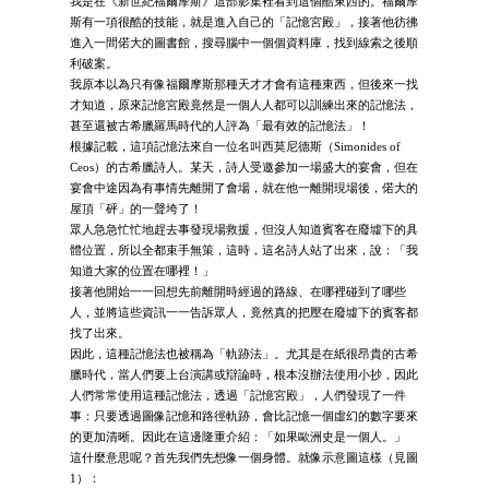
我是在《新世紀福爾摩斯》這部影集裡看到這個酷東西的。福爾摩
斯有一項很酷的技能，就是進入自己的「記憶宮殿」，接著他彷彿
進入一間偌大的圖書館，搜尋腦中一個個資料庫，找到線索之後順
利破案。
我原本以為只有像福爾摩斯那種天才才會有這種東西，但後來一找
才知道，原來記憶宮殿竟然是一個人人都可以訓練出來的記憶法，
甚至還被古希臘羅馬時代的人評為「最有效的記憶法」！
根據記載，這項記憶法來自一位名叫西莫尼德斯（Simonides of
Ceos）的古希臘詩人。某天，詩人受邀參加一場盛大的宴會，但在
宴會中途因為有事情先離開了會場，就在他一離開現場後，偌大的
屋頂「砰」的一聲垮了！
眾人急急忙忙地趕去事發現場救援，但沒人知道賓客在廢墟下的具
體位置，所以全都束手無策，這時，這名詩人站了出來，說：「我
知道大家的位置在哪裡！」
接著他開始一一回想先前離開時經過的路線、在哪裡碰到了哪些
人，並將這些資訊一一告訴眾人，竟然真的把壓在廢墟下的賓客都
找了出來。
因此，這種記憶法也被稱為「軌跡法」。尤其是在紙很昂貴的古希
臘時代，當人們要上台演講或辯論時，根本沒辦法使用小抄，因此
人們常常使用這種記憶法，透過「記憶宮殿」，人們發現了一件
事：只要透過圖像記憶和路徑軌跡，會比記憶一個虛幻的數字要來
的更加清晰。因此在這邊隆重介紹：「如果歐洲史是一個人。」
這什麼意思呢？首先我們先想像一個身體。就像示意圖這樣（見圖
1）：