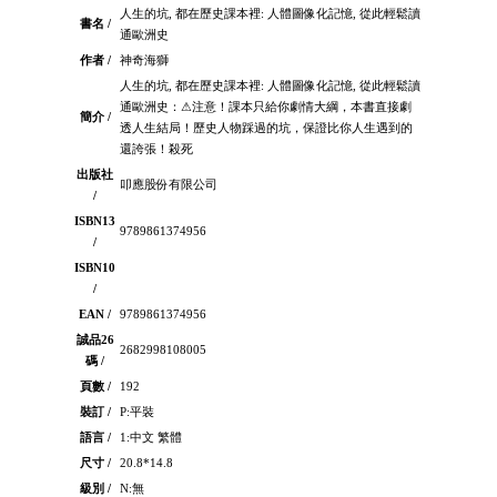
人生的坑, 都在歷史課本裡: 人體圖像化記憶, 從此輕鬆讀
書名 /
通歐洲史
作者 /
神奇海獅
人生的坑, 都在歷史課本裡: 人體圖像化記憶, 從此輕鬆讀
通歐洲史：⚠注意！課本只給你劇情大綱，本書直接劇
簡介 /
透人生結局！歷史人物踩過的坑，保證比你人生遇到的
還誇張！殺死
出版社
叩應股份有限公司
/
ISBN13
9789861374956
/
ISBN10
/
EAN /
9789861374956
誠品26
2682998108005
碼 /
頁數 /
192
裝訂 /
P:平裝
語言 /
1:中文 繁體
尺寸 /
20.8*14.8
級別 /
N:無