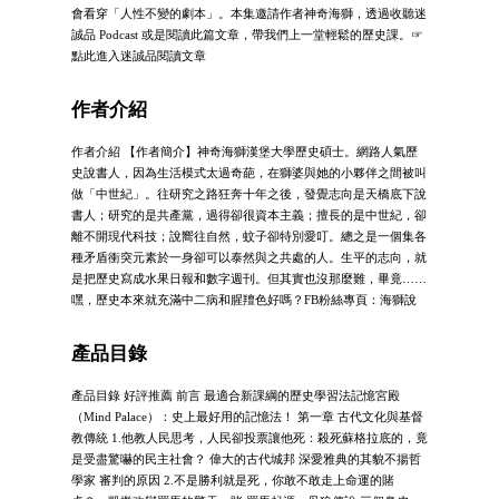
會看穿「人性不變的劇本」。本集邀請作者神奇海獅，透過收聽迷
誠品 Podcast 或是閱讀此篇文章，帶我們上一堂輕鬆的歷史課。☞
點此進入迷誠品閱讀文章
作者介紹
作者介紹 【作者簡介】神奇海獅漢堡大學歷史碩士。網路人氣歷
史說書人，因為生活模式太過奇葩，在獅婆與她的小夥伴之間被叫
做「中世紀」。往研究之路狂奔十年之後，發覺志向是天橋底下說
書人；研究的是共產黨，過得卻很資本主義；擅長的是中世紀，卻
離不開現代科技；說嚮往自然，蚊子卻特別愛叮。總之是一個集各
種矛盾衝突元素於一身卻可以泰然與之共處的人。生平的志向，就
是把歷史寫成水果日報和數字週刊。但其實也沒那麼難，畢竟……
嘿，歷史本來就充滿中二病和腥羶色好嗎？FB粉絲專頁：海獅說
產品目錄
產品目錄 好評推薦 前言 最適合新課綱的歷史學習法記憶宮殿
（Mind Palace）：史上最好用的記憶法！ 第一章 古代文化與基督
教傳統 1.他教人民思考，人民卻投票讓他死：殺死蘇格拉底的，竟
是受盡驚嚇的民主社會？ 偉大的古代城邦 深愛雅典的其貌不揚哲
學家 審判的原因 2.不是勝利就是死，你敢不敢走上命運的賭