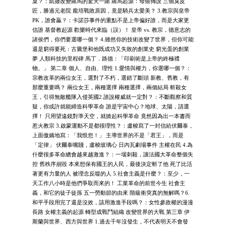
桌？：凱撒改變羅馬的驚天一賭 羅馬起源：母狼傳說 三個臭皮
匠，勝過元老院 龐培戰敗原因，竟是騎兵太愛美？ 3.教宗與皇帝
PK，誰會贏？：卡諾莎事件的重點不是上帝偏好誰，而是大家更
信誰 基督教起源 歡樂時代來臨（誤）！ 皇帝 vs. 教宗，德意志的
諸侯們，你們要選哪一個？ 4.雖然你的技術改變了世界，但你可能
還是窮得要死：古騰堡和他既成功又失敗的創業史 窮光蛋的創業
夢 人類科技的里程碑 馬丁．路德：「印刷術是上帝的終極禮
物。」 第二章 個人、自由、理性 1.愛情與權力，你選哪一個？：
宗教改革的兩位女王，選對了不朽，選錯了斷頭 新教、舊教，有
那麼重要嗎？ 兩位女王，兩種選擇 兩種選擇，兩個結局 斬殺女
王，引得無敵艦隊入侵英國2.誰說權威就一定對？：不斷觀察和質
疑，你或許就能締造科學革命 誰是宇宙中心？地球、太陽，請選
擇！ 只用望遠鏡對準天空，就掀起科學革命 竟然因為出一本書而
惹火教宗 3.啟蒙運動不是都很理性？：盧梭寫了一封信給伏爾泰，
上面傲嬌地寫：「我恨您！」 主導世界的不是「君王」，而是
「定律」 伏爾泰嘴賤，盧梭玻璃心 日內瓦劇場事件 主權在民 4.為
什麼很多革命總會越來越激進？：一場刺殺，讓法國大革命整個失
控 舊秩序崩毀 本來想保有國王的人民，最後決定斬了他 死了比活
著更有力量的人 被理念反噬的人 5.社會主義是什麼？：至少，一
天工作八小時是他們爭取而來的！ 工業革命的前世今生 社會主
義，和它的徒子徒孫 五一勞動節的由來 階級衝突真的無解嗎？6.
和平手段用完了還是沒效，該用激進手段嗎？：女性參政權的漫漫
長路 女權主義的起源 轉型成戰鬥組織 改變世界的大戰 第三章 伊
斯蘭與世界、西方與世界 1.過去千年沒發生，不代表明天不會發