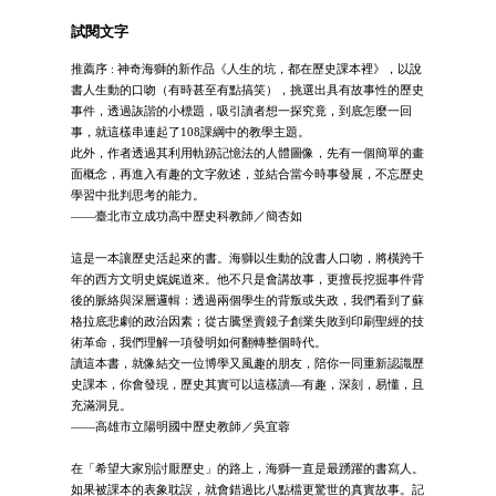
試閱文字
推薦序 : 神奇海獅的新作品《人生的坑，都在歷史課本裡》，以說
書人生動的口吻（有時甚至有點搞笑），挑選出具有故事性的歷史
事件，透過詼諧的小標題，吸引讀者想一探究竟，到底怎麼一回
事，就這樣串連起了108課綱中的教學主題。
此外，作者透過其利用軌跡記憶法的人體圖像，先有一個簡單的畫
面概念，再進入有趣的文字敘述，並結合當今時事發展，不忘歷史
學習中批判思考的能力。
——臺北市立成功高中歷史科教師／簡杏如
這是一本讓歷史活起來的書。海獅以生動的說書人口吻，將橫跨千
年的西方文明史娓娓道來。他不只是會講故事，更擅長挖掘事件背
後的脈絡與深層邏輯：透過兩個學生的背叛或失政，我們看到了蘇
格拉底悲劇的政治因素；從古騰堡賣鏡子創業失敗到印刷聖經的技
術革命，我們理解一項發明如何翻轉整個時代。
讀這本書，就像結交一位博學又風趣的朋友，陪你一同重新認識歷
史課本，你會發現，歷史其實可以這樣讀—有趣，深刻，易懂，且
充滿洞見。
——高雄市立陽明國中歷史教師／吳宜蓉
在「希望大家別討厭歷史」的路上，海獅一直是最踴躍的書寫人。
如果被課本的表象耽誤，就會錯過比八點檔更驚世的真實故事。記