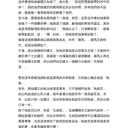
這件事很快就被國王知道了，他大怒：「把這對雙胞胎帶到河中扔
掉！」因此他們就被扔到羅馬附近的台伯河裡，所幸他們命不該
絕，最後被一隻母狼發現並餵養了他們。
長大後，羅慕路斯在羅馬建了一座城，然而，反對這件事的瑞慕斯
卻做了一件挑釁的事—他跳過了城牆，象徵城防將形同虛設。真的
就是周星馳電影裡的那句話：「我跳出去了，打我啊笨蛋！」羅慕
路斯點點頭，說：「嗯，好的。」然後就把瑞慕斯給殺了。
最後這個新國家就以羅慕路斯為名，叫作「羅馬」。羅馬王政時
代，也就這樣開始了。
不過，統治者雖然叫國王，但他其實就是位部落共主啦！王政時代
總共傳了七位國王，當最後一任殘暴的國王被推翻後，羅馬人再也
不想被國王欺壓，所以他們決定建立一個權力分散的「共和制
度」。
歷史課本裡最強調的就是羅馬的共和制度，它的核心概念就是「制
衡」。
首先，類似國王的統治者還是要有，只不過稱呼改為「執政官」，
由公民組成的公民大會，每年會選出執政官等一票高級官員，另
外，以前只有一名國王，現在則有兩名執政官共同執政，而且任期
只有一年。
除了執政官以外，則是「元老院」。這個機構在王政時代就有，一
開始是國王的顧問，但在共和時代，元老院就變得可以審議與諮詢
重要事務，尤其是他掌控了政府的財政資金—執政官就算有很多想
做的事，也要有錢來實行啊！