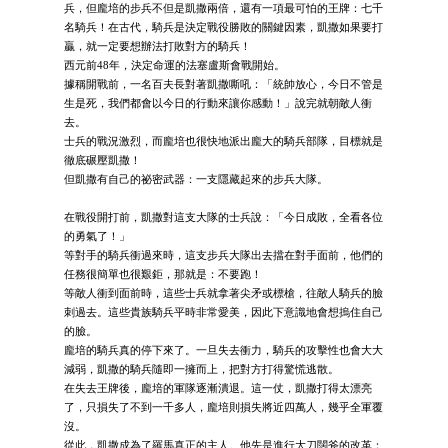
兵，但龐培的步兵不但是凱撒兩倍，還有一項最可怕的王牌：七千
名騎兵！在古代，騎兵是決定戰役勝敗的關鍵因素，凱撒如果要打
贏，就一定要想辦法打敗對方的騎兵！
西元前48年，決定命運的法塞盧斯會戰開始。
據稱開戰前，一名百夫長對著凱撒嘶吼：「統帥放心，今日不管是
生是死，我們都會以今日的行動來讓你感動！」說完就朝敵人衝
去。
士兵的戰況激烈，而龐培也很快地派出龐大的騎兵部隊，目標就是
徹底碾壓凱撒！
但凱撒有自己的祕密武器：一支隱藏起來的步兵大隊。
在戰役開打前，凱撒對這支大隊的士兵說：「今日成敗，全看各位
的勇氣了！」
等對手的騎兵衝過來時，這支步兵大隊出去擋在對手面前，他們的
任務很簡單也很艱鉅，那就是：不要跑！
等敵人衝到面前時，這些士兵就拿著尖矛或標槍，往敵人騎兵的臉
刺過去。這些貴族騎兵平時非常愛美，因此下意識地會想摀住自己
的臉。
龐培的騎兵真的停下來了。一旦失去衝力，騎兵的攻擊性也會大大
減弱，凱撒的騎兵隨即一擁而上，把對方打得驚慌逃散。
在失去王牌後，龐培的軍隊逐漸潰退。這一仗，凱撒打得太漂亮
了，只損失了不到一千多人，龐培則損失將近四萬人，幾乎全軍覆
沒。
從此，凱撒成為了羅馬真正的主人。他先是進行大刀闊斧的改革：