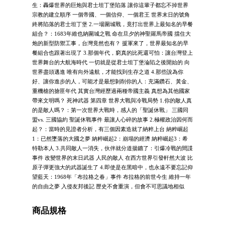
生：轟爆世界的巨炮與君士坦丁堡陷落 讓你這輩子都忘不掉世界
宗教的建立順序 一個帝國、一個信仰、一個君王 世界末日的號角
終將陷落的君士坦丁堡 2.一場圍城戰，竟打出世界上最知名的早餐
組合？：1683年維也納圍城之戰 命在旦夕的神聖羅馬帝國 擋住大
炮的新型防禦工事，台灣竟然也有？ 援軍來了，世界最知名的早
餐組合也跟著出現了 3.那個年代，窮真的比死還可怕：讓台灣登上
世界舞台的大航海時代 一切就是從君士坦丁堡淪陷之後開始的 向
世界盡頭邁進 唯有向外遠航，才能找到生存之道 4.那些說為你
好、讓你進步的人，可能才是最想剝削你的人：充滿鑽石、黃金、
重機槍的搶匪年代 其實台灣經歷過兩種帝國主義 真想為其他國家
帶來文明嗎？ 死神武器 第四章 世界大戰與冷戰局勢 1.你的敵人真
的是敵人嗎？：第一次世界大戰時，感人的「聖誕休戰」 三國同
盟vs. 三國協約 聖誕休戰事件 最讓人心碎的故事 2.極權政治因何而
起？：當時的見證者分析，有三個因素造就了納粹上台 納粹崛起
1：已然墜落的大國之夢 納粹崛起2：崩塌的經濟 納粹崛起3：希
特勒本人 3.共同敵人一消失，伙伴就分道揚鑣了：引爆冷戰的間諜
事件 改變世界的末日武器 人民的敵人 在西方世界引發軒然大波 比
原子彈更強大的武器誕生了 4.即使是在黑暗中，也永遠不要忘記仰
望藍天：1968年「布拉格之春」事件 布拉格的前世今生 維持一年
的自由之夢 入侵友邦後記 歷史不會重演，但會不可思議地相似
商品規格