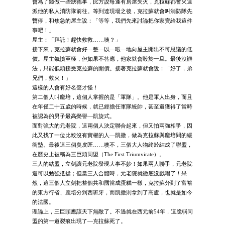
會為了錢做一些缺德事，比方說每逢有房屋失火，克拉蘇都會火速
派他的私人消防隊前往。等到達現場之後，克拉蘇就會叫消防隊先
暫停，和焦急的屋主說：「等等，我們先來討論把你家賣給我這件
事吧！」
屋主：「拜託！趕快救救……咦？」
接下來，克拉蘇就會好—整—以—暇—地向屋主開出不可思議的低
價。屋主氣憤至極，但如果不答應，他家就會毀於一旦。最後沒辦
法，只能低頭接受克拉蘇的開價。接著克拉蘇就會說：「好了，弟
兄們，救火！」
這樣的人會有好名聲才怪！
第二個人叫龐培，這個人掌握的是「軍隊」。他是軍人出身，而且
在年僅二十五歲的時候，就已經擔任軍隊統帥，甚至還獲得了當時
被認為的男子最高榮譽—凱旋式。
面對強大的元老院，這兩個人決定聯合起來，但又怕兩強相爭，因
此又找了一位比較沒有實權的人—凱撒，做為克拉蘇與龐培間的緩
衝墊。最後這三個臭皮匠……噢不，三個大人物終於結成了聯盟，
在歷史上被稱為三巨頭同盟（The First Triumvirate）。
三人的結盟，立刻讓元老院發現大事不妙！如果兩人聯手，元老院
還可以勉強抵擋；但當三人合體時，元老院就徹底沒戲唱了！果
然，這三個人立刻把整個共和國當成蛋糕一樣，克拉蘇分到了富裕
的東方行省、龐培分到西班牙，而凱撒則拿到了高盧，也就是如今
的法國。
理論上，三巨頭應該天下無敵了。不過就在西元前54年，這脆弱同
盟的第一道裂痕出現了—克拉蘇死了。