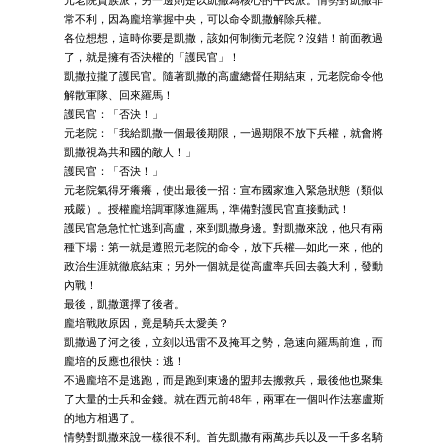
常不利，因為龐培掌握中央，可以命令凱撒解除兵權。
各位想想，這時你要是凱撒，該如何制衡元老院？沒錯！前面教過
了，就是擁有否決權的「護民官」！
凱撒拉攏了護民官。隨著凱撒的高盧總督任期結束，元老院命令他
解散軍隊、回來羅馬！
護民官：「否決！」
元老院：「我給凱撒一個最後期限，一過期限不放下兵權，就會將
凱撒視為共和國的敵人！」
護民官：「否決！」
元老院氣得牙癢癢，使出最後一招：宣布國家進入緊急狀態（類似
戒嚴）。授權龐培調軍隊進羅馬，準備對護民官直接動武！
護民官急急忙忙逃到高盧，來到凱撒身邊。對凱撒來說，他只有兩
種下場：第一就是遵照元老院的命令，放下兵權—如此一來，他的
政治生涯就徹底結束；另外一個就是從高盧率兵回去義大利，發動
內戰！
最後，凱撒選擇了後者。
龐培戰敗原因，竟是騎兵太愛美？
凱撒過了河之後，立刻以迅雷不及掩耳之勢，急速向羅馬前進，而
龐培的反應也很快：逃！
不過龐培不是逃跑，而是跑到東邊的盟邦去搬救兵，最後他也聚集
了大量的士兵和金錢。就在西元前48年，兩軍在一個叫作法塞盧斯
的地方相遇了。
情勢對凱撒來說一樣很不利。首先凱撒有兩萬步兵以及一千多名騎