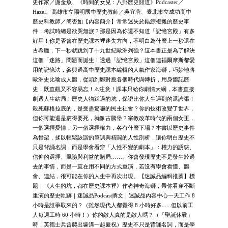
史作家／謝金魚、《時間的女兒：八卦歷史頻道》Podcaster／
Hazel、高雄市立陽明國中歷史教師／吳宜蓉、臺北市立成功高中
歷史科教師／簡杏如【內容簡介】常常迷失於錯綜複雜的歷史事
件，考試時總是欲哭無淚？那是因為你還不知道「記憶宮殿」有多
好用！你是否曾在歷史課本裡迷失方向，不明白為什麼上一秒還在
古希臘，下一秒就跳到了十九世紀歐洲列強？這本書正是為了解決
這個「迷路」問題而誕生！透過「記憶宮殿」這個連福爾摩斯都愛
用的記憶法，參與過高中歷史課本編輯的人氣作家海獅，巧妙地將
歐洲史比喻成人體，從頭到腳對應各個時代與轉折，用身體記歷
史，既直觀又不容易忘！⚠注意！課本只給你劇情大綱，本書直接
劇透人生結局！歷史人物踩過的坑，保證比你人生遇到的還誇張！
殺死蘇格拉底的，是受盡驚嚇的民主社會？你的技術改變了世界，
但你可能還是窮得要死，就像古騰堡？宗教改革時代的兩個女王，
一個選擇愛情，另一個選擇權力，各有什麼下場？本書以歷史事件
為骨架，揉以輕鬆詼諧的筆調與精闢的人性剖析，讓你明白歷史不
只是背誦名詞，而是學會看穿「人性不變的劇本」：權力的誘惑、
信仰的選擇、風險與利益的賭局……。你會發現歷史不是發生於過
去的事情，而是一直在用不同的方式重演，若沒有學會看懂、體
會、連結，很可能在你的人生中再次出現。【迷誠品編輯推薦】標
題｜《人生的坑，都在歷史課本裡》作者神奇海獅，帶你看穿不斷
重演的歷史軌跡｜迷誠品Podcast撰文｜迷誠品內容中心一天工作 8
小時是誰爭取來的？（雖然現代人都覺得 8 小時好多......但以前工
人每週工時 60 小時！）你的敵人真的是敵人嗎？（「聖誕休戰」
時，英德士兵曾爬出壕溝一起慶祝）歷史不只是背誦名詞，而是學