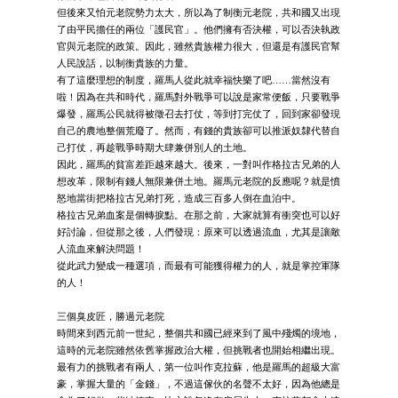
但後來又怕元老院勢力太大，所以為了制衡元老院，共和國又出現
了由平民擔任的兩位「護民官」。他們擁有否決權，可以否決執政
官與元老院的政策。因此，雖然貴族權力很大，但還是有護民官幫
人民說話，以制衡貴族的力量。
有了這麼理想的制度，羅馬人從此就幸福快樂了吧……當然沒有
啦！因為在共和時代，羅馬對外戰爭可以說是家常便飯，只要戰爭
爆發，羅馬公民就得被徵召去打仗，等到打完仗了，回到家卻發現
自己的農地整個荒廢了。然而，有錢的貴族卻可以推派奴隸代替自
己打仗，再趁戰爭時期大肆兼併別人的土地。
因此，羅馬的貧富差距越來越大。後來，一對叫作格拉古兄弟的人
想改革，限制有錢人無限兼併土地。羅馬元老院的反應呢？就是憤
怒地當街把格拉古兄弟打死，造成三百多人倒在血泊中。
格拉古兄弟血案是個轉捩點。在那之前，大家就算有衝突也可以好
好討論，但從那之後，人們發現：原來可以透過流血，尤其是讓敵
人流血來解決問題！
從此武力變成一種選項，而最有可能獲得權力的人，就是掌控軍隊
的人！
三個臭皮匠，勝過元老院
時間來到西元前一世紀，整個共和國已經來到了風中殘燭的境地，
這時的元老院雖然依舊掌握政治大權，但挑戰者也開始相繼出現。
最有力的挑戰者有兩人，第一位叫作克拉蘇，他是羅馬的超級大富
豪，掌握大量的「金錢」，不過這傢伙的名聲不太好，因為他總是