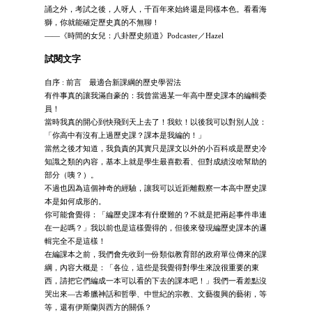
誦之外，考試之後，人呀人，千百年來始終還是同樣本色。看看海
獅，你就能確定歷史真的不無聊！
——《時間的女兒：八卦歷史頻道》Podcaster／Hazel
試閱文字
自序 : 前言 最適合新課綱的歷史學習法
有件事真的讓我滿自豪的：我曾當過某一年高中歷史課本的編輯委
員！
當時我真的開心到快飛到天上去了！我欸！以後我可以對別人說：
「你高中有沒有上過歷史課？課本是我編的！」
當然之後才知道，我負責的其實只是課文以外的小百科或是歷史冷
知識之類的內容，基本上就是學生最喜歡看、但對成績沒啥幫助的
部分（咦？）。
不過也因為這個神奇的經驗，讓我可以近距離觀察一本高中歷史課
本是如何成形的。
你可能會覺得：「編歷史課本有什麼難的？不就是把兩起事件串連
在一起嗎？」我以前也是這樣覺得的，但後來發現編歷史課本的邏
輯完全不是這樣！
在編課本之前，我們會先收到一份類似教育部的政府單位傳來的課
綱，內容大概是：「各位，這些是我覺得對學生來說很重要的東
西，請把它們編成一本可以看的下去的課本吧！」我們一看差點沒
哭出來—古希臘神話和哲學、中世紀的宗教、文藝復興的藝術，等
等，還有伊斯蘭與西方的關係？