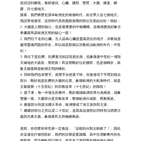
從頭頂到腳底，會經過頭、心臟、腰部、雙臂、大腿、膝蓋、腳
踝，共七個地方。
接著，我們將歷史課本歐洲史的每個時代，依次帶入這七個地方。
我訝異地發現，這些時代竟然都跟身體的部位完美結合欸！例如：
1. 大腦是人體的核心，也是最重要的中樞機構。這種感覺就好像古
希臘羅馬是歐洲文明的核心一樣！
2. 我們往下走到心臟。古人認為心臟是靈魂居住的地方，宗教就是
處理靈魂問題的所在，所以就是那個以宗教統治歐洲的年代：中世
紀！
3. 再往下是肚臍。肚臍著涼的話容易生病，也象徵著中世紀一場毀
天滅地的大瘟疫：黑死病！而這裡剛好位於腰部，也是個轉折，就
像文藝復興是歐洲文明的轉折。
4. 同時我們也有雙手。當雙手自然垂下時，你會發現下手臂到指尖
部分，剛好就是肚臍到大腿的位置。象徵歐洲的大航海時代，就是
文藝復興（十五世紀）到宗教改革（十七世紀）的階段！
5. 接下來，每一件發生的事件，剛好都讓歐洲世界分為兩派，就像
雙腿一樣。大腿部分是宗教改革，整個歐洲分成新、舊教兩派。
6. 膝蓋部分則是法國大革命，歐洲變成了保王派與民主派。
7. 腳踝的部分之所以是二十世紀，是因為這個世紀同時有法西斯主
義與共產主義，象徵著民主與極權兩派。
當然，有些歷史研究者一定會說：「這樣的分類太粗糙了！」因此
在這邊先打個預防針，我們的目標是要讓國、高中生理解事件的先
後順序，而這種軌跡記憶法，就是為了讓同學在腦內做出連結。