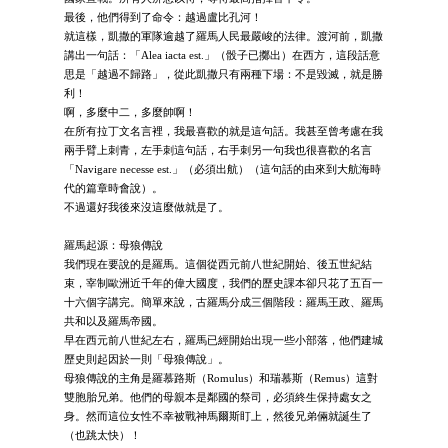
最後，他們得到了命令：越過盧比孔河！
就這樣，凱撒的軍隊逾越了羅馬人民最嚴峻的法律。渡河前，凱撒
講出一句話：「Alea iacta est.」（骰子已擲出）在西方，這段話意
思是「越過不歸路」，從此凱撒只有兩種下場：不是毀滅，就是勝
利！
啊，多麼中二，多麼帥啊！
在所有拉丁文名言裡，我最喜歡的就是這句話。我甚至曾考慮在我
兩手臂上刺青，左手刺這句話，右手刺另一句我也很喜歡的名言
「Navigare necesse est.」（必須出航）（這句話的由來到大航海時
代的篇章時會說）。
不過還好我後來沒這麼做就是了。
羅馬起源：母狼傳說
我們現在要說的是羅馬。這個從西元前八世紀開始、後五世紀結
束，宰制歐洲近千年的偉大國度，我們的歷史課本卻只花了五百一
十六個字講完。簡單來說，古羅馬分成三個階段：羅馬王政、羅馬
共和以及羅馬帝國。
早在西元前八世紀左右，羅馬已經開始出現一些小部落，他們建城
歷史則起因於一則「母狼傳說」。
母狼傳說的主角是羅慕路斯（Romulus）和瑞慕斯（Remus）這對
雙胞胎兄弟。他們的母親本是鄰國的祭司，必須終生保持處女之
身。然而這位女性不幸被戰神馬爾斯盯上，然後兄弟倆就誕生了
（也跳太快）！