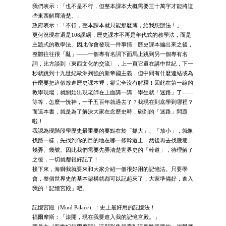
我們表示：「也不是不行，但整本課本大概需要三十萬字才能將這
些東西解釋清楚。」
政府表示：「不行，整本課本就只能那麼薄，給我想辦法！」
更何況現在還是108課綱，歷史課本不再是年代式的教學法，而是
主題式的教學法。因此你會發現一件事情：歷史課本編出來之後，
整體往往很「亂」——一個專有名詞下面馬上跳到另一個專有名
詞，比方談到〈東西文化的交流〉，上一頁它還在講中世紀，下一
秒就跳到十九世紀歐洲列強的新帝國主義，但中間有什麼連結或為
什麼要把這個放進歷史課本裡，卻完全沒有解釋！因此在第一線的
教學現場，就開始出現老師在上面講一講，學生就「迷路」了——
等等，怎麼一恍神，一千五百年就過去了？我現在到底學到哪裡？
而這本書，就是為了解決大家在念歷史時，碰到的「迷路」問題
啦！
我認為現階段學歷史最重要的要點在於「抓大」、「放小」，就像
找路一樣，先找到你的目的地在哪一條幹道上，然後再去找幾巷、
幾弄、幾號。因此我們需要先弄清楚世界史的「幹道」，待理解了
之後，一切就都很好記了！
接下來，海獅我就要來和大家介紹一個很好用的記憶法。只要學
會，整個世界史的基本架構就都可以記起來了，大家準備好，進入
我的「記憶宮殿」吧。
記憶宮殿（Mind Palace）：史上最好用的記憶法！
福爾摩斯：「滾開，現在我要進入我的記憶宮殿。」