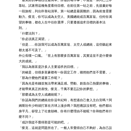
靠站。試著用這種角度看待目標。在前往第一站之前，先規畫好每
一段旅程，列出停靠站清單。第一站總是最困難的，因為前進需要
動力。傑克，你可以成為太空人、美國總統或百萬富翁。任何你渴
望的事物，都在人生中任你選擇，只要遵循追求目標的基本法
則。」
「什麼法則？」
「你必須真正渴望。」
「但是……你說我可以成為百萬富翁、太空人或總統，這些聽起來
都太遙不可及了。」
外公長嘆一口氣。「世上有那麼多百萬富翁，其實這並不是什麼偉
大的成就。」
「我以為致富是許多人主要追求的目標。」
「的確是，但很多富豪都有一份固定工作，雖然他們並不需要。」
「那為什麼他們還要工作呢？」
「因為光是有錢並無法帶來滿足感。勞動、創造自己熱愛的事物，
才能帶來真正的喜悅。傑克，千萬不要忘記你的夢想。」
「那麼成為太空人或總統呢？」
「你認為我們的總統在你這年紀時，有想過自己會入主白宮嗎？阿
姆斯壯年少時就打算在月球上漫步嗎？我想應該沒有吧。他們都出
身平凡，卻登上了社會顛峰。你有什麼理由不能呢？你和他們有什
麼不同？」
「或許我從不覺得那是可能的吧。」
「傑克，這就是問題所在了。一般人常覺得自己不夠好，為自己設