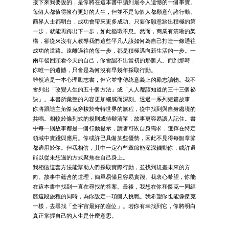
接下來我要說的，是你將在這本書中讀到最令人遺憾的一個事實。
每個人都值得擁有更好的人生，但並不是每個人都願意付諸行動。
商界人士都明白，成功會帶來更多成功。只要你願意踏出積極的第
一步，就能再跨出下一步，如此循環不息。然而，商業有清晰的架
構，卻從來沒有人教導我們這些平凡人該如何為自己打造一條通往
成功的道路。遠離過往的每一步，都是積極邁向新生活的一步。一
兩年後回頭看今天的自己，你會認不出當初的那個人。而到那時，
你唯一的遺憾，只會是為何沒有早幾年採取行動。
雖然這是一本心理勵志書，但它並非傳統意義上的勵志讀物。我不
會列出「改變人生的五十個方法」或「人人都該知道的三十三個祕
訣」。本書所彙整的內容更加細膩而深刻。透過一系列短篇故事，
你將跟隨主角傑克穿梭於奇特世界的旅程，從中找到與自身處境的
共鳴。相較於條列式的規則或待辦清單，故事更容易讓人記住。書
中每一則故事都是一個行動提示，讀者可依自身需求，選擇在特定
領域中實踐與應用。你或許已具備某些優勢，因此不見得每個章節
都適用於你。但我相信，其中一定有些章節能深深觸動你，或許還
能以從未想過的方式聚焦在自己身上。
我相信這套方法能幫助人們採取實際行動，並找到規畫未來的方
向。故事中蘊含的道理，簡單易懂且容易實踐。我衷心希望，你能
在這本書中找到一直在尋找的答案。最後，我想在你和傑克一同經
歷這段旅程的同時，為你設定一項個人挑戰。我希望你也能像傑克
一樣，去尋找「全宇宙最好的座位」。若你有幸找到它，你將明白
真正掌握自己的人生是什麼意思。