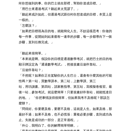
何你想做到的事。你的巴士就在那裡，幫助你達成目標。」
「用巴士來通過考試？聽起來太荒謬了。」
「聽起來或許如此，但通過考試跟任何你想達成的目標，本質上是
一樣的。」
「怎麼說？」
「如果把目標視為目的地，就能簡化人生。不妨這樣思考：你做的
每一件事，從開始到結束都有一連串的步驟，每一步都導向下一個
步驟，直到任務完成。」
「聽起來很簡單。」
「本來就是啊。假設你的目標是通過數學考試，就把巴士的目的地
顯示牌設定為『通過數學考試』，然後規畫沿途停靠站。」
「沿途停靠站？」
「不然呢？如果你正在駕駛你的人生巴士，還會有什麼其他的可能
性嗎？第一站，買數學課本。第二站，上數學課。第三
站，用功讀書。第四站，請家教指導。第五站，寫模擬卷複習。最
後一站，參加考試。就這麼簡單！只要規畫好停靠站，就能抵達目
的地。」 「你把事情說得很簡單，但如果我考不及格呢？那該怎
麼辦？」
「問得好。你要麼及格，要麼不及格，這就是人生。如果及格，那
最好不過；如果不及格，也不必慌張：重複必要步驟，直到成功為
止。失敗是成功的一部分，是正常過程。」
「外公，我明白了。你的解釋簡單明瞭。」
「最美好的事物往往最簡單。你做的每件事，不過是一系列巴士停