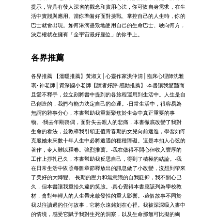
提示，皆具有發人深省的觀念和實用心法，你可依自身需求，在生
活中實踐與應用。當你準備好面對挑戰、掌控自己的人生時，你的
巴士就會出現。如何淋漓盡致地使用自己的生命巴士、駛向何方，
決定權就在擁有「全宇宙最好座位」的你手上。
各界推薦
各界推薦 【溫暖推薦】黃淑文│心靈作家洪仲清│臨床心理師沈雅
琪･神老師│資深國小老師【讀者好評‧感動推薦】‧本書讓我驚豔而
且愛不釋手，並立刻將書中提到的各旅程運用到生活中。人生是自
己創造的，我們有能力決定自己的命運。‧日常生活中，很容易為
無謂的雜事分心，本書幫助我重新聚焦於生命中真正重要的事
物。‧我去年剛喪偶，面對失去親人的悲痛，本書徹底改變了我對
生命的看法，並教導我引領正值青春期的女兒向前邁進，學習如何
克服她未來數十年人生中必將遭遇的種種障礙。這是本扣人心弦的
著作，令人難以釋卷。強烈推薦。‧我在做得不開心但收入豐厚的
工作上掙扎已久，本書幫助我反思自己，得到了積極的結論。‧我
在日常生活中依照每個章節釋放出的訊息做了小改變，沒想到帶來
了美好的大轉變。‧長期的壓力和無意識的自我貶抑，我不開心已
久，但本書讓我重拾久違的笑臉。‧真心覺得本書應該列為學校教
材，會對年輕人的人生帶來啟發性的重大影響。‧這個故事不同於
我以往讀過的任何故事，它將永遠銘刻在心裡。我被深深吸入書中
的情境，感受它賦予我對生死的洞察，以及生命那無可比擬的絢