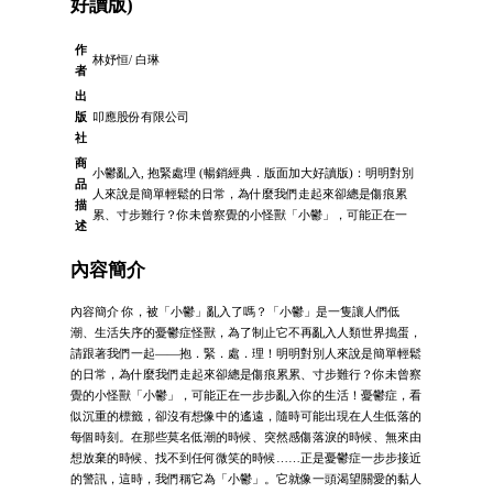
好讀版)
作
林妤恒/ 白琳
者
出
版
叩應股份有限公司
社
商
小鬱亂入, 抱緊處理 (暢銷經典．版面加大好讀版)：明明對別
品
人來說是簡單輕鬆的日常，為什麼我們走起來卻總是傷痕累
描
累、寸步難行？你未曾察覺的小怪獸「小鬱」，可能正在一
述
內容簡介
內容簡介 你，被「小鬱」亂入了嗎？「小鬱」是一隻讓人們低
潮、生活失序的憂鬱症怪獸，為了制止它不再亂入人類世界搗蛋，
請跟著我們一起——抱．緊．處．理！明明對別人來說是簡單輕鬆
的日常，為什麼我們走起來卻總是傷痕累累、寸步難行？你未曾察
覺的小怪獸「小鬱」，可能正在一步步亂入你的生活！憂鬱症，看
似沉重的標籤，卻沒有想像中的遙遠，隨時可能出現在人生低落的
每個時刻。在那些莫名低潮的時候、突然感傷落淚的時候、無來由
想放棄的時候、找不到任何微笑的時候……正是憂鬱症一步步接近
的警訊，這時，我們稱它為「小鬱」。它就像一頭渴望關愛的黏人