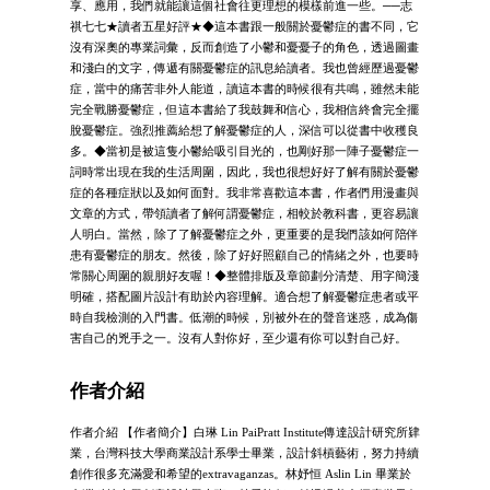
享、應用，我們就能讓這個社會往更理想的模樣前進一些。──志
祺七七★讀者五星好評★◆這本書跟一般關於憂鬱症的書不同，它
沒有深奧的專業詞彙，反而創造了小鬱和憂憂子的角色，透過圖畫
和淺白的文字，傳遞有關憂鬱症的訊息給讀者。我也曾經歷過憂鬱
症，當中的痛苦非外人能道，讀這本書的時候很有共鳴，雖然未能
完全戰勝憂鬱症，但這本書給了我鼓舞和信心，我相信終會完全擺
脫憂鬱症。強烈推薦給想了解憂鬱症的人，深信可以從書中收穫良
多。◆當初是被這隻小鬱給吸引目光的，也剛好那一陣子憂鬱症一
詞時常出現在我的生活周圍，因此，我也很想好好了解有關於憂鬱
症的各種症狀以及如何面對。我非常喜歡這本書，作者們用漫畫與
文章的方式，帶領讀者了解何謂憂鬱症，相較於教科書，更容易讓
人明白。當然，除了了解憂鬱症之外，更重要的是我們該如何陪伴
患有憂鬱症的朋友。然後，除了好好照顧自己的情緒之外，也要時
常關心周圍的親朋好友喔！◆整體排版及章節劃分清楚、用字簡淺
明確，搭配圖片設計有助於內容理解。適合想了解憂鬱症患者或平
時自我檢測的入門書。低潮的時候，別被外在的聲音迷惑，成為傷
害自己的兇手之一。沒有人對你好，至少還有你可以對自己好。
作者介紹
作者介紹 【作者簡介】白琳 Lin PaiPratt Institute傳達設計研究所肄
業，台灣科技大學商業設計系學士畢業，設計斜槓藝術，努力持續
創作很多充滿愛和希望的extravaganzas。林妤恒 Aslin Lin 畢業於