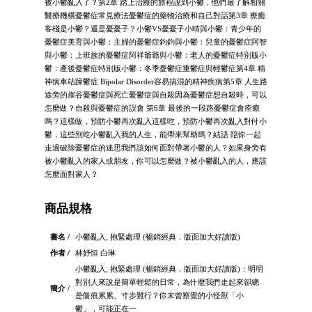
被小鬱亂入了？第2章 踏上治療的旅程說到小鬱，他們最了解相關
醫療機構憂鬱症常見療法憂鬱症的藥物治療和自己對話第3章 療癒
客棧是小鬱？還是憂憂子？小鬱VS憂憂子小晴與小鬱：青少年的
憂鬱症美育與小鬱：主婦的憂鬱症鈞鈞與小鬱：兒童的憂鬱症阿智
與小鬱：上班族的憂鬱症阿祥爺爺與小鬱：老人的憂鬱症特別版小
鬱：產後憂鬱症特別版小鬱：冬季憂鬱症重鬱症與輕鬱症第4章 精
神病車站躁鬱症 Bipolar Disorder容易搞混的精神疾病第5章 人生路
途旁的崖谷憂鬱症與死亡憂鬱症與自殺因為憂鬱症想自殺時，可以
怎麼做？自殺與憂鬱症的誤會 第6章 最後的一段路憂鬱症會痊癒
嗎？這樣做，預防小鬱再次亂入這樣吃，預防小鬱再次亂入對付小
鬱，這些別吃小鬱亂入我的人生，能帶來幫助嗎？結語 陪你一起
走過破除憂鬱症的迷思我們該如何面對帶著小鬱的人？如果身旁有
被小鬱亂入的家人或朋友，你可以怎麼做？被小鬱亂入的人，應該
怎麼面對家人？
商品規格
書名 /
小鬱亂入, 抱緊處理 (暢銷經典．版面加大好讀版)
作者 /
林妤恒 白琳
小鬱亂入, 抱緊處理 (暢銷經典．版面加大好讀版)：明明
對別人來說是簡單輕鬆的日常，為什麼我們走起來卻總
簡介 /
是傷痕累累、寸步難行？你未曾察覺的小怪獸「小
鬱」，可能正在一