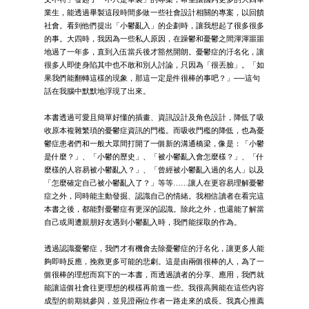
業生，能透過畢製這段時間多做一些社會設計相關的專案，以回饋
社會。看到他們提出「小鬱亂入」的企劃時，讓我想起了很多很多
的事。大四時，我因為一些私人原因，在躁鬱和憂鬱之間渾渾噩噩
地過了一年多，直到入伍當兵後才豁然開朗。憂鬱症的汙名化，讓
很多人即使身陷其中也不敢和別人討論，只因為「很丟臉」。「如
果我們能翻轉這樣的現象，那這一定是件很棒的事吧？」──這句
話在我腦中默默地浮現了出來。
本書透過可愛且簡單好懂的插畫、資訊設計及角色設計，降低了吸
收原本複雜繁瑣的憂鬱症資訊的門檻。而吸收門檻的降低，也為憂
鬱症患者們和一般大眾間打開了一個新的溝通橋梁，像是：「小鬱
是什麼？」、「小鬱的歷史」、「被小鬱亂入會怎麼樣？」、「什
麼樣的人容易被小鬱亂入？」、「曾經被小鬱亂入過的名人」以及
「怎麼確定自己被小鬱亂入了？」等等……讓人在更容易理解憂鬱
症之外，同時能主動發掘、認識自己的情緒。我相信讀者在看完這
本書之後，都能對憂鬱症有更深的認識。除此之外，也還能了解當
自己或周遭親朋好友遇到小鬱亂入時，我們能採取的作為。
透過認識憂鬱症，我們才有機會去除憂鬱症的汙名化，讓更多人能
夠即時反應，挽救更多可能的悲劇。這是由兩個很棒的人，為了一
個很棒的理想而寫下的一本書，而透過讀者的分享、應用，我們就
能讓這個社會往更理想的模樣再前進一些。我很高興能在這些內容
成型的前期就參與，並見證兩位作者一路走來的成長。我真心推薦