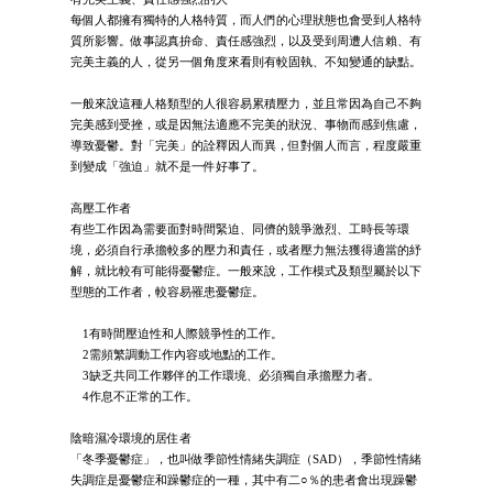
每個人都擁有獨特的人格特質，而人們的心理狀態也會受到人格特
質所影響。做事認真拚命、責任感強烈，以及受到周遭人信賴、有
完美主義的人，從另一個角度來看則有較固執、不知變通的缺點。
一般來說這種人格類型的人很容易累積壓力，並且常因為自己不夠
完美感到受挫，或是因無法適應不完美的狀況、事物而感到焦慮，
導致憂鬱。對「完美」的詮釋因人而異，但對個人而言，程度嚴重
到變成「強迫」就不是一件好事了。
高壓工作者
有些工作因為需要面對時間緊迫、同儕的競爭激烈、工時長等環
境，必須自行承擔較多的壓力和責任，或者壓力無法獲得適當的紓
解，就比較有可能得憂鬱症。一般來說，工作模式及類型屬於以下
型態的工作者，較容易罹患憂鬱症。
1有時間壓迫性和人際競爭性的工作。
2需頻繁調動工作內容或地點的工作。
3缺乏共同工作夥伴的工作環境、必須獨自承擔壓力者。
4作息不正常的工作。
陰暗濕冷環境的居住者
「冬季憂鬱症」，也叫做季節性情緒失調症（SAD），季節性情緒
失調症是憂鬱症和躁鬱症的一種，其中有二○％的患者會出現躁鬱