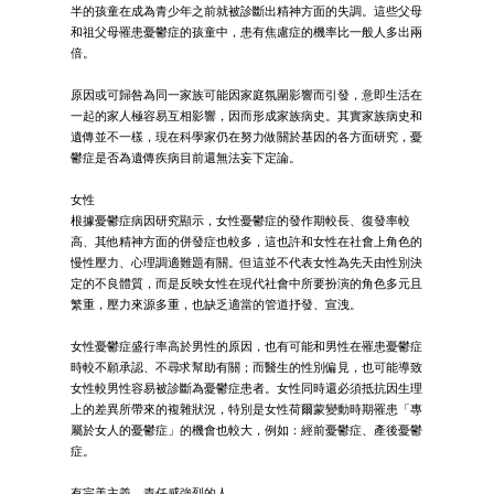
半的孩童在成為青少年之前就被診斷出精神方面的失調。這些父母
和祖父母罹患憂鬱症的孩童中，患有焦慮症的機率比一般人多出兩
倍。
原因或可歸咎為同一家族可能因家庭氛圍影響而引發，意即生活在
一起的家人極容易互相影響，因而形成家族病史。其實家族病史和
遺傳並不一樣，現在科學家仍在努力做關於基因的各方面研究，憂
鬱症是否為遺傳疾病目前還無法妄下定論。
女性
根據憂鬱症病因研究顯示，女性憂鬱症的發作期較長、復發率較
高、其他精神方面的併發症也較多，這也許和女性在社會上角色的
慢性壓力、心理調適難題有關。但這並不代表女性為先天由性別決
定的不良體質，而是反映女性在現代社會中所要扮演的角色多元且
繁重，壓力來源多重，也缺乏適當的管道抒發、宣洩。
女性憂鬱症盛行率高於男性的原因，也有可能和男性在罹患憂鬱症
時較不願承認、不尋求幫助有關；而醫生的性別偏見，也可能導致
女性較男性容易被診斷為憂鬱症患者。女性同時還必須抵抗因生理
上的差異所帶來的複雜狀況，特別是女性荷爾蒙變動時期罹患「專
屬於女人的憂鬱症」的機會也較大，例如：經前憂鬱症、產後憂鬱
症。
有完美主義、責任感強烈的人