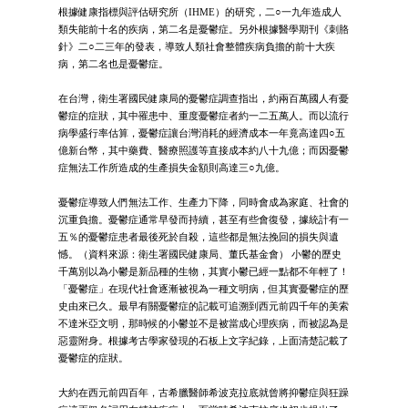
根據健康指標與評估研究所（IHME）的研究，二○一九年造成人
類失能前十名的疾病，第二名是憂鬱症。另外根據醫學期刊《刺胳
針》二○二三年的發表，導致人類社會整體疾病負擔的前十大疾
病，第二名也是憂鬱症。
在台灣，衛生署國民健康局的憂鬱症調查指出，約兩百萬國人有憂
鬱症的症狀，其中罹患中、重度憂鬱症者約一二五萬人。而以流行
病學盛行率估算，憂鬱症讓台灣消耗的經濟成本一年竟高達四○五
億新台幣，其中藥費、醫療照護等直接成本約八十九億；而因憂鬱
症無法工作所造成的生產損失金額則高達三○九億。
憂鬱症導致人們無法工作、生產力下降，同時會成為家庭、社會的
沉重負擔。憂鬱症通常早發而持續，甚至有些會復發，據統計有一
五％的憂鬱症患者最後死於自殺，這些都是無法挽回的損失與遺
憾。（資料來源：衛生署國民健康局、董氏基金會） 小鬱的歷史
千萬別以為小鬱是新品種的生物，其實小鬱已經一點都不年輕了！
「憂鬱症」在現代社會逐漸被視為一種文明病，但其實憂鬱症的歷
史由來已久。最早有關憂鬱症的記載可追溯到西元前四千年的美索
不達米亞文明，那時候的小鬱並不是被當成心理疾病，而被認為是
惡靈附身。根據考古學家發現的石板上文字紀錄，上面清楚記載了
憂鬱症的症狀。
大約在西元前四百年，古希臘醫師希波克拉底就曾將抑鬱症與狂躁