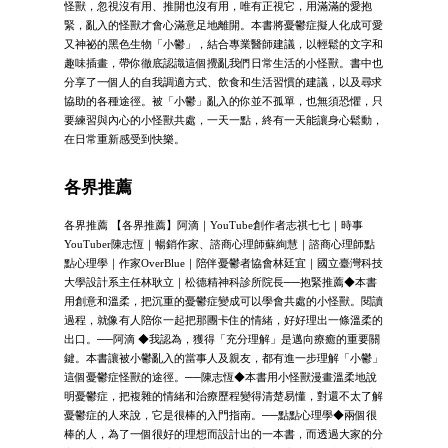
怪獸，忽視沒有用、推開也沒有用，唯有正視它，用滿滿的愛抱
緊，亂入的怪獸才會心滿意足地離開。本書將憂鬱症擬人化成可愛
又神祕的黑色生物「小鬱」，結合專業醫師建議，以輕鬆的文字和
趣味插畫，帶你徹底認識這個攪亂我們日常生活的小怪獸。書中也
分享了一個人的自我調適方式、飲食和生活習慣的建議，以及尋求
協助的各種途徑。被「小鬱」亂入的你並不孤單，也無須恐懼，只
要練習與內心的小怪獸共處，一天一點，終有一天能讓身心鬆動，
在日常重新感受到快樂。
各界推薦
各界推薦 【各界推薦】阿滴｜YouTube創作者志祺七七｜時事
YouTuber陳志恆｜暢銷作家、諮商心理師蘇絢慧｜諮商心理師點
點心理學｜作家OverBlue｜陪伴憂鬱者協會林廷宜｜國立臺灣科技
大學設計系主任林耿立｜松德精神科診所院長──抱緊推薦◆本書
用創意和溫柔，把沉重的憂鬱症變成可以學會共處的小怪獸。閱讀
過程，就像有人陪你一起把那團卡住的情緒，好好理出一條溫柔的
出口。──阿滴 ◆我認為，獲得「充分理解」是邁向療癒的重要關
鍵。本書讓被小鬱亂入的當事人及親友，都有進一步理解「小鬱」
這個憂鬱症怪獸的途徑。──陳志恆◆本書用小怪獸漫畫溫柔地說
明憂鬱症，把複雜的情緒和治療歷程變得清楚易懂，對還不太了解
憂鬱症的人來說，它是很棒的入門指南。──點點心理學◆兩個很
棒的人，為了一個很好的理想而設計出的一本書，而透過大家的分