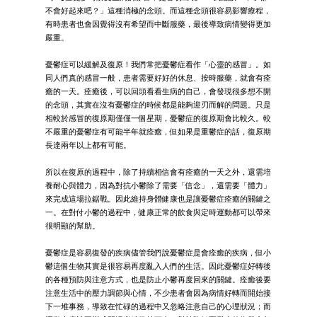
不會好起來吧？」這種消極的念頭。而這種念頭很容易影響療程，
有時患者也會因覺得沒有希望而中斷服藥，最後導致病情變得更加
嚴重。
憂鬱症可以緩解及復原！我們常把憂鬱症看作「心靈的感冒」。如
同人們真的感冒一般，患者需要好好的休息、按時服藥，就會有痊
癒的一天。痊癒後，可以回頭看看生病的自己，會發現很多想不開
的念頭，其實在沒有憂鬱症的時候都是能夠迎刃而解的問題。只是
相較於感冒的復原期僅僅一個星期，憂鬱症的復原期會比較久。較
不嚴重的憂鬱症有可能半年就痊癒，但如果是重鬱症的話，復原期
長達兩年以上都有可能。
所以在復原的過程中，除了持續相信會有痊癒的一天之外，還需培
養耐心與體力，因為對抗小鬱除了需要「信念」，還需要「體力」
來完成這場拉鋸戰。因此維持身體健康也是讓憂鬱症痊癒的關鍵之
一。在對付小鬱的過程中，健康正常的飲食與定時運動都可以帶來
很明顯的幫助。
憂鬱症是容易復發的疾病儘管我們說憂鬱症是會痊癒的疾病，但小
鬱這個生物其實是很容易再度亂入人們的生活。因此憂鬱症好轉後
的各種預防與注意方式，也是防止小鬱再度回來的關鍵。痊癒後要
注意生活中的壓力調節與心情，不少患者會因為病情好轉而開始接
下一堆事務，導致在忙碌的過程中又忽略注意自己的心理狀況；而