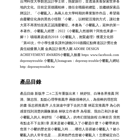
台灣科技大學創意設計學士班，熱愛旅行，並透過美食探索世界各
地的文化。目前定居德國柏林，擔任全職藝術總監，並繼續探索品
牌設計。「小鬱亂入」為兩人在大學時期的畢業製作作品，希望藉
由憂鬱症化身的黑色小怪獸「小鬱」，以輕鬆活潑的方式，讓社會
大眾不再害怕並真正認識憂鬱症。本書為「小鬱亂入」延伸的第一
本著作。小鬱亂入經歷：2022《小鬱亂入然後咧？阿焦也來參一
腳！》嘖嘖募資成功2018《小鬱亂入，抱緊處理》獲選文化部
「第40次」中小學生優良課外讀物2016德國紅點傳達設計獎社會
責任組優勝入圍 金典設計新秀入圍 ADOBE DESIGN
ACHIEVEMENT AWARDS小鬱亂入臉書 https: www.facebook.com
depressytrouble 小鬱亂入Instagram：depressy.trouble小鬱亂入網站
http: depressytrouble.tw
產品目錄
產品目錄 新版序 二○二五年重版出來！ 林妤恒、白琳各界推薦 阿
滴、陳志恆、點點心理學推薦序 兩個很棒的人，為很棒的理想寫
的書 張志祺推薦序 人生旅途中撐下去的力量 林廷宜推薦序 為心的
感冒找到清楚的圖像脈絡 林耿立作者序 為母親、我自己和許多被
小鬱亂入的人 林妤恒 「小鬱亂入」的奇幻冒險旅程 白琳前言 突然
有點走不下去第1章 原來是被小鬱亂入了小鬱是什麼？小鬱帶來的
危害？小鬱的歷史當小鬱亂入時……哪些人容易被小鬱亂入？被小
鬱亂入的人常常也是……原來他們也曾被小鬱亂入！怎麼確定自己