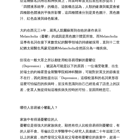
症這兩個名詞用在精神疾病上，而當時希波克拉底也初步提出了
「四體液系統學」的概念。這個概念認為，人類的健康與氣質會被
四種顏色體液的平衡所影響，這四種體液分別是黃色膽汁、黑色膽
汁、紅色血液與綠色黏液。
大約在西元三○年，羅馬人凱爾蘇斯則在他的著作表示
Melancholia（憂鬱）的成因是黑色膽汁體質所致。而Melancholia
這專有名詞在接下來數世紀的醫學領域仍持續被採用，直到十二世
紀猶太籍醫生馬蒙尼德將Melancholia全然區分為一種疾病。
但現在一般大眾之所以都使用較容易理解的憂鬱症
（Depression），被認為可能是以下的原因：一位備受敬重、出生
於瑞士的約翰霍普金斯醫學院精神科醫師，可能對於英文的節奏並
不在行，因此當他提出以「Depression」這樣較溫和的名詞來形容
這麼可怕猛烈的疾病時，並沒有意識到自己已經造成了語意上的誤
差，使眾人無從得知這種疾病失控時的可怕，並因而輕忽它。
哪些人容易被小鬱亂入？
家族中有得過憂鬱症的人
憂鬱症是很強大的家族病史。顯然有些人比較容易得到憂鬱症，有
的人卻不會。哥倫比亞大學醫學中心研究人員連續二十年追蹤三代
以上的家庭，他們發現父母及祖父母都有憂鬱症的孩童中，超過一