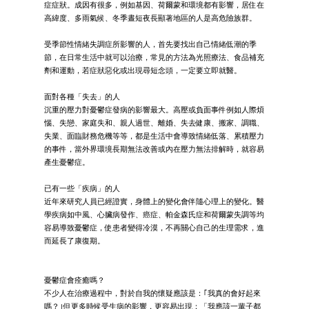
症症狀。成因有很多，例如基因、荷爾蒙和環境都有影響，居住在
高緯度、多雨氣候、冬季晝短夜長顯著地區的人是高危險族群。
受季節性情緒失調症所影響的人，首先要找出自己情緒低潮的季
節，在日常生活中就可以治療，常見的方法為光照療法、食品補充
劑和運動，若症狀惡化或出現尋短念頭，一定要立即就醫。
面對各種「失去」的人
沉重的壓力對憂鬱症發病的影響最大。高壓或負面事件例如人際煩
惱、失戀、家庭失和、親人過世、離婚、失去健康、搬家、調職、
失業、面臨財務危機等等，都是生活中會導致情緒低落、累積壓力
的事件，當外界環境長期無法改善或內在壓力無法排解時，就容易
產生憂鬱症。
已有一些「疾病」的人
近年來研究人員已經證實，身體上的變化會伴隨心理上的變化。醫
學疾病如中風、心臟病發作、癌症、帕金森氏症和荷爾蒙失調等均
容易導致憂鬱症，使患者變得冷漠，不再關心自己的生理需求，進
而延長了康復期。
憂鬱症會痊癒嗎？
不少人在治療過程中，對於自我的懷疑應該是：｢我真的會好起來
嗎？｣但更多時候受生病的影響，更容易出現：「我應該一輩子都