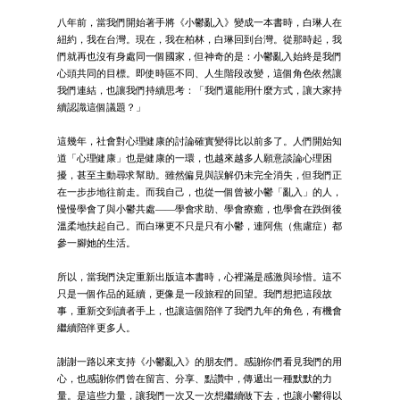
八年前，當我們開始著手將《小鬱亂入》變成一本書時，白琳人在
紐約，我在台灣。現在，我在柏林，白琳回到台灣。從那時起，我
們就再也沒有身處同一個國家，但神奇的是：小鬱亂入始終是我們
心頭共同的目標。即使時區不同、人生階段改變，這個角色依然讓
我們連結，也讓我們持續思考：「我們還能用什麼方式，讓大家持
續認識這個議題？」
這幾年，社會對心理健康的討論確實變得比以前多了。人們開始知
道「心理健康」也是健康的一環，也越來越多人願意談論心理困
擾，甚至主動尋求幫助。雖然偏見與誤解仍未完全消失，但我們正
在一步步地往前走。而我自己，也從一個曾被小鬱「亂入」的人，
慢慢學會了與小鬱共處——學會求助、學會療癒，也學會在跌倒後
溫柔地扶起自己。而白琳更不只是只有小鬱，連阿焦（焦慮症）都
參一腳她的生活。
所以，當我們決定重新出版這本書時，心裡滿是感激與珍惜。這不
只是一個作品的延續，更像是一段旅程的回望。我們想把這段故
事，重新交到讀者手上，也讓這個陪伴了我們九年的角色，有機會
繼續陪伴更多人。
謝謝一路以來支持《小鬱亂入》的朋友們。感謝你們看見我們的用
心，也感謝你們曾在留言、分享、點讚中，傳遞出一種默默的力
量。是這些力量，讓我們一次又一次想繼續做下去，也讓小鬱得以