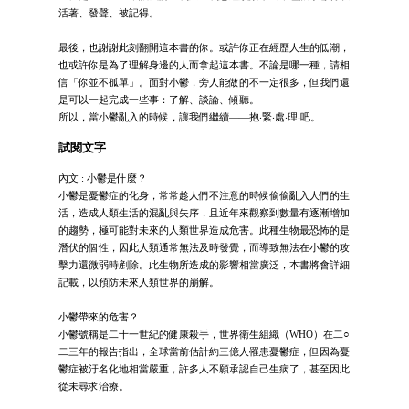
活著、發聲、被記得。
最後，也謝謝此刻翻開這本書的你。或許你正在經歷人生的低潮，
也或許你是為了理解身邊的人而拿起這本書。不論是哪一種，請相
信「你並不孤單」。面對小鬱，旁人能做的不一定很多，但我們還
是可以一起完成一些事：了解、談論、傾聽。
所以，當小鬱亂入的時候，讓我們繼續——抱‧緊‧處‧理‧吧。
試閱文字
內文 : 小鬱是什麼？
小鬱是憂鬱症的化身，常常趁人們不注意的時候偷偷亂入人們的生
活，造成人類生活的混亂與失序，且近年來觀察到數量有逐漸增加
的趨勢，極可能對未來的人類世界造成危害。此種生物最恐怖的是
潛伏的個性，因此人類通常無法及時發覺，而導致無法在小鬱的攻
擊力還微弱時剷除。此生物所造成的影響相當廣泛，本書將會詳細
記載，以預防未來人類世界的崩解。
小鬱帶來的危害？
小鬱號稱是二十一世紀的健康殺手，世界衛生組織（WHO）在二○
二三年的報告指出，全球當前估計約三億人罹患憂鬱症，但因為憂
鬱症被汙名化地相當嚴重，許多人不願承認自己生病了，甚至因此
從未尋求治療。