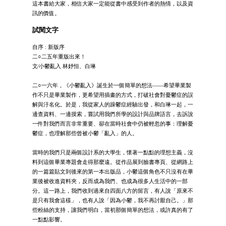
這本書給大家，相信大家一定能從書中感受到作者的熱情，以及資
訊的價值。
試閱文字
自序 : 新版序
二○二五年重版出來！
文∕小鬱亂入 林妤恒、白琳
二○一六年，《小鬱亂入》誕生於一個簡單的想法——希望畢業製
作不只是畢業製作，更希望用插畫的方式，打破社會對憂鬱症的誤
解與汙名化。於是，我從家人的躁鬱症經驗出發，和白琳一起，一
邊查資料、一邊摸索，嘗試用我們所學的設計與品牌語言，去訴說
一件對我們而言非常重要、卻在當時社會中仍被輕忽的事：理解憂
鬱症，也理解那些曾被小鬱「亂入」的人。
當時的我們只是兩個設計系的大學生，懷著一點點的理想主義，沒
料到這個畢業專題會走得那麼遠。從作品展到臉書專頁、從網路上
的一篇篇貼文到後來的第一本出版品，小鬱這個角色不只沒有在畢
業後被收進資料夾，反而成為我們、也成為很多人生活中的一部
分。這一路上，我們收到過來自四面八方的留言，有人說「原來不
是只有我會這樣」，也有人說「因為小鬱，我不再討厭自己。」那
些粉絲的支持，讓我們明白，當初那個簡單的想法，或許真的有了
一點點影響。