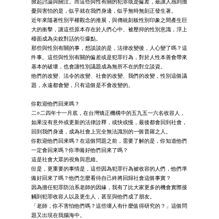
掀起討論與關注。而這些與性有關的犯罪或是偏差，最讓人感到擔
憂與害怕的是，似乎就在我們身邊，似乎無時無刻正發生著。
近年來隨著性別平權觀念的推展，與傳統刻板性別印象之間產生巨
大的衝擊，讓這些原本存在於人們心中、被壓抑的性別意識，浮上
檯面成為尖銳對話的引爆點。
那些與性別有關的事，想談談的是，法律改變後，人心變了嗎？這
件事。這些與性別有關的偏差或是犯罪行為，對於人性本善會帶來
基本的破壞，也會讓性別議題成為無所不在的對立談資。
他們的改變、法令的改變、社會的改變、我們的改變，性別這個議
題，永遠都會變，只有這個是不會改變的。
你歡迎他們回來嗎？
二○二四年十一月底，在台灣矯正機構中的五九五一六名收容人，
如果沒有意外或更新的法律詮釋，或快或慢，最後都會回到社會，
回到我們身邊，成為社會上完全無法識別的一個普羅之人。
你歡迎他們回來嗎？在這個問題之前，需要了解的是，你知道他們
一定會回來嗎？你準備好他們回來了嗎？
這是社會大眾的視角與思維。
但是，更重要的事情是，這些因為犯罪行為被收容的人們，他們準
備好回來了嗎？他們怎麼看待自己終將回歸社會這個事實？
因為擔任犯罪防治系老師的因緣，我有了比大家更多的機會實際接
觸到犯罪收容人以及更生人，甚至與他們成了朋友。
「老師，你不害怕他們嗎？這些壞人有什麼值得研究的？」這個問
題又出現在我腦海中。