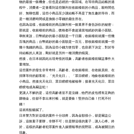
物的最後一個機會，但也是必經的一個區域。在等待商品結帳的過
程中，消費者一定會看到這些陳列在收銀檯前的小商品，殺時間也
好、無聊也罷，這些小商品至少讓結帳不再是了無生趣的等待，而
是一種消磨時間或是換個小零錢的最佳所在。
也因為這樣，收銀檯前的商品陳列有一個業界不會告訴你的秘密：
那就是，收銀檯前的商品，價格都不會超過當地紙鈔的最小面額。
舉例來說，日幣紙鈔的最小面額是一千日圓，收銀檯前就擺一些幾
百塊的商品；台幣紙鈔的最小面額是一百元，那收銀檯前就擺一些
幾十塊錢的商品。因為這些小錢方便找零，也容易下決定，對於等
待結帳的人來說，剛好就是另外一種消費的犒賞。
然後，在日本就因此出現奇怪的現象，高齡者收銀檯前竊盜事件大
量增加。
這些案件的發生非常奇特，高齡者、在收銀檯前、在收銀員前、在
排隊等待的顧客前，「光天化日」、「眾目睽睽」地偷收銀檯前的
小商品。然後光天化日、眾目睽睽地被檢舉；接著光天化日、眾目
睽睽地成為竊盜犯！
更讓人不解的是，這些高齡者並不是沒錢，他們的皮包裡有足夠的
購物金，但卻不拿出來付帳，就是要偷！堅持自己偷！打死不付
錢！
這就有點貓膩了。
日本警方對於這樣的案件十分頭疼，因為金額很小，卻是竊盜公
訴，這個案子要辦，非辦不可；但是辦這樣的案子，讓人心疼。終
於，這樣的高齡者犯罪案件進入媒體報導的視野區，成為被關注的
現象。