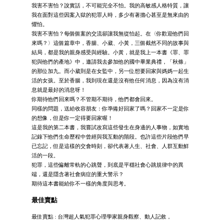
我害不害怕？說實話，不可能完全不怕。我的高敏感人格特質，讓
我在面對這些因案入獄的犯罪人時，多少有著擔心甚至是無來由的
懼怕。
我害不害怕？每個個案的交流卻讓我無從怕起。在〈你歡迎他們回
來嗎？〉這個篇章中，香腸、小葳、小黃，三個截然不同的故事與
結局，都是我的親身感受與經驗。小黃，就是我上一本書《罪、罪
犯與他們的產地》中，邀請我去參加他的國中畢業典禮，「秋條」
的那位加九。而小葳則是在女監中，另一位想要回家與媽媽一起生
活的女孩。至於香腸，我到現在還是沒有他任何消息，因為沒有消
息就是最好的消息呀！
你期待他們回來嗎？不管期不期待，他們都會回來。
同樣的問題，送給收容朋友：你準備好回家了嗎？回家不一定是你
的想像，但是你一定得要回家喔！
這是我的第二本書，我嘗試改寫這些發生在身邊的人事物，如實地
記錄下他們生命歷程中曾經與我互動的階段。也許這些片段他們早
已忘記，但是這樣的交會時刻，卻代表著人生、社會、人群互動鮮
活的一段。
犯罪，這些偏離常軌的心跳聲，到底是平穩社會心跳規律中的異
端，還是隱含著社會病症的重大警示？
期待這本書能給你不一樣的角度與思考。
最佳賣點
最佳賣點 : 台灣超人氣犯罪心理學家親身觀察、動人記敘，