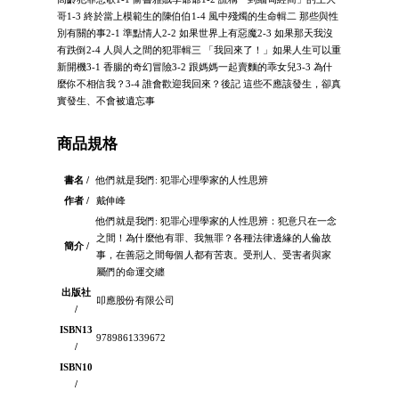
哥1-3 終於當上模範生的陳伯伯1-4 風中殘燭的生命輯二 那些與性
別有關的事2-1 準點情人2-2 如果世界上有惡魔2-3 如果那天我沒
有跌倒2-4 人與人之間的犯罪輯三 「我回來了！」如果人生可以重
新開機3-1 香腸的奇幻冒險3-2 跟媽媽一起賣麵的乖女兒3-3 為什
麼你不相信我？3-4 誰會歡迎我回來？後記 這些不應該發生，卻真
實發生、不會被遺忘事
商品規格
書名 /
他們就是我們: 犯罪心理學家的人性思辨
作者 /
戴伸峰
他們就是我們: 犯罪心理學家的人性思辨：犯意只在一念
之間！為什麼他有罪、我無罪？各種法律邊緣的人倫故
簡介 /
事，在善惡之間每個人都有苦衷。受刑人、受害者與家
屬們的命運交纏
出版社
叩應股份有限公司
/
ISBN13
9789861339672
/
ISBN10
/