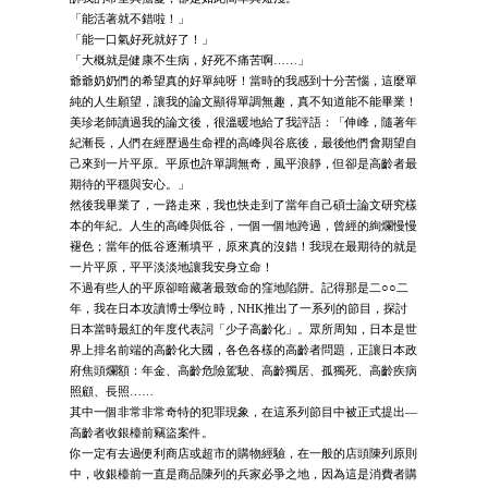
「能活著就不錯啦！」
「能一口氣好死就好了！」
「大概就是健康不生病，好死不痛苦啊……」
爺爺奶奶們的希望真的好單純呀！當時的我感到十分苦惱，這麼單
純的人生願望，讓我的論文顯得單調無趣，真不知道能不能畢業！
美珍老師讀過我的論文後，很溫暖地給了我評語：「伸峰，隨著年
紀漸長，人們在經歷過生命裡的高峰與谷底後，最後他們會期望自
己來到一片平原。平原也許單調無奇，風平浪靜，但卻是高齡者最
期待的平穩與安心。」
然後我畢業了，一路走來，我也快走到了當年自己碩士論文研究樣
本的年紀。人生的高峰與低谷，一個一個地跨過，曾經的絢爛慢慢
褪色；當年的低谷逐漸填平，原來真的沒錯！我現在最期待的就是
一片平原，平平淡淡地讓我安身立命！
不過有些人的平原卻暗藏著最致命的窪地陷阱。記得那是二○○二
年，我在日本攻讀博士學位時，NHK推出了一系列的節目，探討
日本當時最紅的年度代表詞「少子高齡化」。眾所周知，日本是世
界上排名前端的高齡化大國，各色各樣的高齡者問題，正讓日本政
府焦頭爛額：年金、高齡危險駕駛、高齡獨居、孤獨死、高齡疾病
照顧、長照……
其中一個非常非常奇特的犯罪現象，在這系列節目中被正式提出—
高齡者收銀檯前竊盜案件。
你一定有去過便利商店或超市的購物經驗，在一般的店頭陳列原則
中，收銀檯前一直是商品陳列的兵家必爭之地，因為這是消費者購