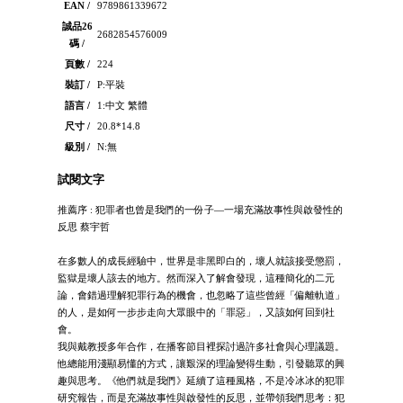
EAN /
9789861339672
誠品26
2682854576009
碼 /
頁數 /
224
裝訂 /
P:平裝
語言 /
1:中文 繁體
尺寸 /
20.8*14.8
級別 /
N:無
試閱文字
推薦序 : 犯罪者也曾是我們的一份子—一場充滿故事性與啟發性的
反思 蔡宇哲
在多數人的成長經驗中，世界是非黑即白的，壞人就該接受懲罰，
監獄是壞人該去的地方。然而深入了解會發現，這種簡化的二元
論，會錯過理解犯罪行為的機會，也忽略了這些曾經「偏離軌道」
的人，是如何一步步走向大眾眼中的「罪惡」，又該如何回到社
會。
我與戴教授多年合作，在播客節目裡探討過許多社會與心理議題。
他總能用淺顯易懂的方式，讓艱深的理論變得生動，引發聽眾的興
趣與思考。《他們就是我們》延續了這種風格，不是冷冰冰的犯罪
研究報告，而是充滿故事性與啟發性的反思，並帶領我們思考：犯