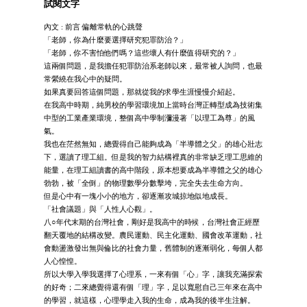
試閱文字
內文 : 前言 偏離常軌的心跳聲
「老師，你為什麼要選擇研究犯罪防治？」
「老師，你不害怕他們嗎？這些壞人有什麼值得研究的？」
這兩個問題，是我擔任犯罪防治系老師以來，最常被人詢問，也最
常縈繞在我心中的疑問。
如果真要回答這個問題，那就從我的求學生涯慢慢介紹起。
在我高中時期，純男校的學習環境加上當時台灣正轉型成為技術集
中型的工業產業環境，整個高中學制瀰漫著「以理工為尊」的風
氣。
我也在茫然無知，總覺得自己能夠成為「半導體之父」的雄心壯志
下，選讀了理工組。但是我的智力結構裡真的非常缺乏理工思維的
能量，在理工組讀書的高中階段，原本想要成為半導體之父的雄心
勃勃，被「全倒」的物理數學分數擊垮，完全失去生命方向。
但是心中有一塊小小的地方，卻逐漸攻城掠地似地成長。
「社會議題」與「人性人心觀」。
八○年代末期的台灣社會，剛好是我高中的時候，台灣社會正經歷
翻天覆地的結構改變。農民運動、民主化運動、國會改革運動，社
會動盪激發出無與倫比的社會力量，舊體制的逐漸弱化，每個人都
人心惶惶。
所以大學入學我選擇了心理系，一來有個「心」字，讓我充滿探索
的好奇；二來總覺得還有個「理」字，足以寬慰自己三年來在高中
的學習，就這樣，心理學走入我的生命，成為我的後半生注解。