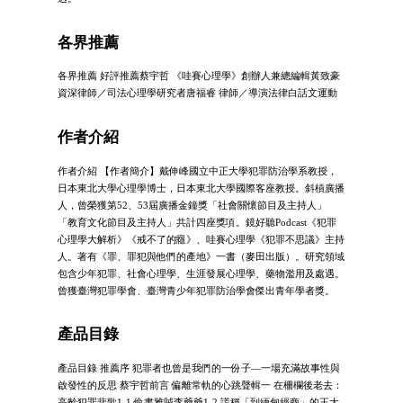
各界推薦
各界推薦 好評推薦蔡宇哲 《哇賽心理學》創辦人兼總編輯黃致豪
資深律師／司法心理學研究者唐福睿 律師／導演法律白話文運動
作者介紹
作者介紹 【作者簡介】戴伸峰國立中正大學犯罪防治學系教授，
日本東北大學心理學博士，日本東北大學國際客座教授。斜槓廣播
人，曾榮獲第52、53屆廣播金鐘獎「社會關懷節目及主持人」
「教育文化節目及主持人」共計四座獎項。鏡好聽Podcast《犯罪
心理學大解析》《戒不了的癮》、哇賽心理學《犯罪不思議》主持
人。著有《罪、罪犯與他們的產地》一書（麥田出版）。研究領域
包含少年犯罪、社會心理學、生涯發展心理學、藥物濫用及處遇。
曾獲臺灣犯罪學會、臺灣青少年犯罪防治學會傑出青年學者獎。
產品目錄
產品目錄 推薦序 犯罪者也曾是我們的一份子—一場充滿故事性與
啟發性的反思 蔡宇哲前言 偏離常軌的心跳聲輯一 在柵欄後老去：
高齡犯罪悲歌1-1 偷書雅賊李爺爺1-2 謊稱「到緬甸經商」的王大