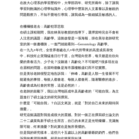
在政大心理系的學習歷程中，大學部四年、研究所兩年，除了讓我
學習到飽滿的心理學知識外，心理學中豐富的人文素養以及敏銳的
問題觀察力，不知不覺地引導我，讓我成為一個細膩且敏感的人。
在柵欄後老去：高齡犯罪悲歌
在碩士課程期間，我在林美珍教授的指導下，選擇當時完全不會有
人注意的議題：高齡學。這個啟發是一張海報，掛在美珍老師研究
室的第一個書櫃側，一進門就能看到—Gerontology 高齡學。
在一九九○年代，全世界都處在八○年代所帶來的高度成長喜悅
中，科技何止突飛猛進日行千里，台灣迎向世界，每天都是欣欣向
榮的青春活力。少子化？沒聽過！高齡化？不可能吧?!很多現在迫
在眉梢的問題，在當時都像是海市蜃樓般虛幻而不切實際。
但是美珍老師很堅定地告訴我：「伸峰，高齡是人類一生發展不可
能避免的事情，每個人都會老、每個人都會死，隨著醫療的進步，
高齡會成為社會的常態，這是必然的！」
在老師的鼓勵下，我以台灣地區成年及高齡者的「可能自我」為主
題進行了碩士論文的研究與撰寫。
什麼是「可能自我」？白話文來說，就是「對於自己未來的期待與
擔憂」。
研究這個議題對我造成很大的震撼。對於一個正在撰寫碩士論文的
二十二歲菜鳥新手碩士生而言，自己的未來正是光明燦爛，充滿無
限可能，何來擔憂？對此實在是無所畏懼的。
但是我的研究樣本，這些六十五歲以上的高齡爺爺奶奶們，他們告
訴我的希望與擔憂，卻是如此簡單與短淺。