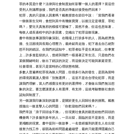
罪的本質是什麼？法律與社會制度如何影響一個人的選擇？當這些
受刑人刑滿釋放後，我們是否真的準備好接受他們回來？
犯罪，真的只是個人因素嗎？戴教授曾在節目中說：「當我們看著
一個個新生兒時，會想到其中有幾個寶寶，以後注定是壞蛋、罪犯
嗎？」嬰兒天真無邪的模樣可愛極了，當然不會。但這也意味著，
每個人成長過程中的許多因素，交織出了犯罪這個現象。
書中有個故事讓我印象深刻。在職場上打拚多年的人，因為經濟負
擔、生活困境與長期心理壓力，最終鋌而走險，犯下過去自己絕對
想不到的錯誤。在我們的認知中，犯罪者似乎是生來如此，但事實
上，許多進監獄的人，曾經與我們一樣過著正常生活。只是他們在
某個關鍵時刻，做出了錯誤的決定，而這個決定可能與家庭背景、
社會環境，甚至只是當時的心理狀態有關。
多數人普遍將犯罪視為個人問題，但很多行為的發生，是因為當時
的環境因素讓人覺得「別無選擇」。這並不是在合理化犯罪，而是
讓我們理解，當人們感覺沒有更好的選擇時，才會做出我們無法想
像的決定。要怎麼讓更多人有選擇、有支持，這就考驗整個社會的
認知與制度了。
另一個讓我印象深刻的篇章，是關於更生人回歸社會的挑戰。戴教
授拋出一個直擊人心的問題：「你歡迎他們回來嗎？」
我們常說「浪子回頭金不換」，但現實社會真的願意給他們回頭的
機會嗎？許多服刑多年的人，一旦出獄，面臨的並不是新生，而是
更殘酷的現實。書中提到一個故事，一名曾經服刑的更生人在出獄
後努力找工作，卻因為前科問題處處碰壁，最終只能選擇隱藏自己