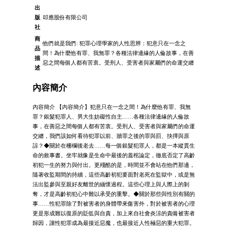
出
版
叩應股份有限公司
社
商
他們就是我們: 犯罪心理學家的人性思辨：犯意只在一念之
品
間！為什麼他有罪、我無罪？各種法律邊緣的人倫故事，在善
描
惡之間每個人都有苦衷。受刑人、受害者與家屬們的命運交纏
述
內容簡介
內容簡介 【內容簡介】犯意只在一念之間！為什麼他有罪、我無
罪？銀髮犯罪人、男大生妨礙性自主……各種法律邊緣的人倫故
事，在善惡之間每個人都有苦衷。受刑人、受害者與家屬們的命運
交纏，我們該如何看待犯罪以前、贖罪之後的罪與罰、抉擇與原
諒？◆關於在柵欄後老去……每一個銀髮犯罪人，都是一本縱貫生
命的敘事書。坐牢就像是生命中最後的蓋棺論定，徹底否定了高齡
初犯一生的努力與付出。更殘酷的是，時間並不會站在他們那邊，
隨著收監期間的持續，這些高齡初犯要面對老死在監獄中，或是無
法出監參與至親好友離世的緬懷過程。這些心理上與人際上的剝
奪，才是高齡初犯心中難以承受的重擊。◆關於那些與性別有關的
事……性犯罪除了對被害者的身體帶來傷害外，對於被害者的心理
更是形成難以復原的貶低與自責，加上來自社會炎涼的責備被害者
歸因，讓性犯罪成為最接近惡魔，也最接近人性極惡的重大犯罪。