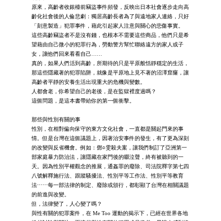
原來，高齡者收銀檯前竊盜事件頻發，反映出日本社會逐步走向高
齡化社會後的人倫悲劇：獨居高齡長者為了與遠地家人連絡，只好
「刻意製造」犯罪事件，藉此引起家人注意與關心的悲傷事實。
這些高齡竊盜者不是沒有錢，也根本不需要這些商品，他們只是希
望藉由自己微小的犯罪行為，勞動警方幫忙聯絡遠方的家人或子
女，讓他們回來看看自己……
真的，如果人們活到高齡，所期待的只是平原般恬靜穩定的生活，
那這些隱藏著的犯罪陷阱，就像是平原地上見不著的沼澤窟窿，讓
高齡者平靜的安養生活出現重大的危機與變數。
人都會老，你希望自己的老後，是在監獄裡度過嗎？
這個問題，是這本書帶給你的第一個衝擊。
那些與性別有關的事
性別，在相對偏向保守的東方文化社會，一直都是關起門來的事
情。但是台灣在這個議題上，因著治安事件的發生，有了更為深刻
的改變與反省機會。例如：鄧○雯殺夫案，讓我們制訂了亞洲第一
部家庭暴力防治法，讓隱藏在家門後的啜泣聲，終有被聽到的一
天。因為性別平權觀念的推展，通姦罪的廢除、司法院釋字第七四
八號解釋施行法、跟蹤騷擾法、性別平等工作法、性別平等教育
法⋯⋯每一部法律的制定、廢除或頒行，都彰顯了台灣在相關議題
的前進與改變。
但，法律變了，人心變了嗎？
與性有關的犯罪案件，在 Me Too 運動的揭示下，已經在世界各地