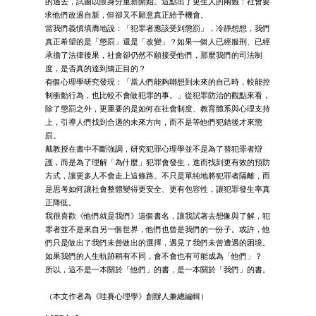
的過去，試圖以假身分重新開始。這點出了更生人的兩難：社會要
求他們改過自新，但卻又不願意真正給予機會。
當我們義憤填膺地說：「犯罪者應該受到懲罰」，冷靜想想，我們
真正希望的是「懲罰」還是「改變」？如果一個人已經服刑、已經
承擔了法律後果，社會卻仍然不願接受他們，那麼我們的司法制
度，是否真的達到矯正目的？
有個心理學研究發現：「當人們能夠聯想到未來的自己時，較能控
制衝動行為，也比較不會做犯罪的事。」從犯罪防治的觀點來看，
除了懲罰之外，更重要的是如何在社會制度、教育體系與心理支持
上，引導人們找到合適的未來方向，而不是等他們犯錯後才來懲
罰。
戴教授在書中不斷強調，研究犯罪心理學並不是為了替犯罪者辯
護，而是為了理解「為什麼」犯罪會發生，進而找到更有效的預防
方式，讓更多人不會走上這條路。不只是單純地將犯罪者隔離，而
是思考如何讓社會整體變得更安全、更有包容性，讓犯罪發生率真
正降低。
我很喜歡《他們就是我們》這個書名，讓我試著去想像與了解，犯
罪者並不是來自另一個世界，他們也曾是我們的一份子。或許，他
們只是做出了我們未曾做出的選擇，遇見了我們未曾遭遇的困境。
如果我們的人生軌跡稍有不同，會不會也有可能成為「他們」？
所以，這不是一本關於「他們」的書，是一本關於「我們」的書。
（本文作者為《哇賽心理學》創辦人兼總編輯）