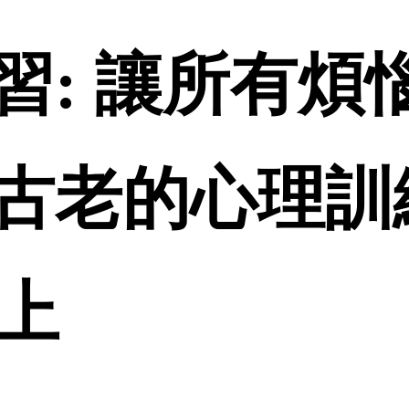
: 讓所有煩惱
古老的心理訓練
線上