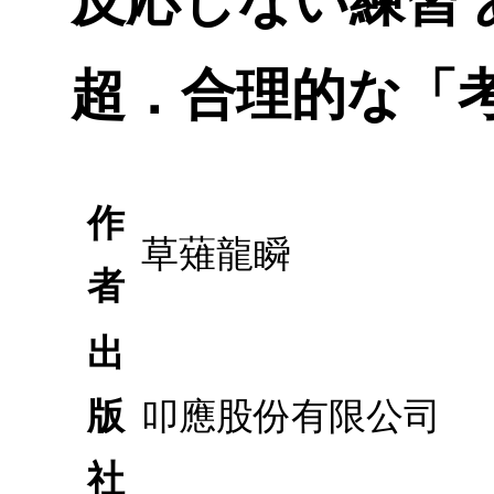
反応しない練習
超．合理的な「
作
草薙龍瞬
者
出
版
叩應股份有限公司
社