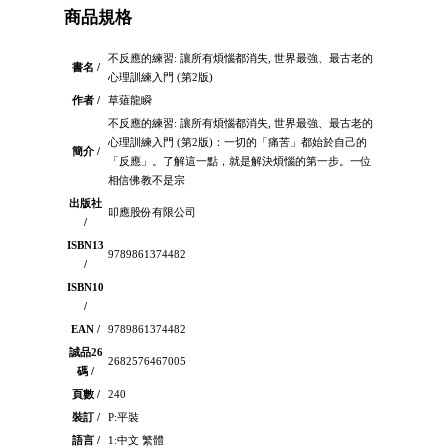
商品規格
不反應的練習: 讓所有煩惱都消失, 世界最強、最古老的
書名 /
心理訓練入門 (第2版)
作者 /
草薙龍瞬
不反應的練習: 讓所有煩惱都消失, 世界最強、最古老的
心理訓練入門 (第2版)：一切的「痛苦」都始於自己的
簡介 /
「反應」。了解這一點，就是解決煩惱的第一步。一位
相信佛教不是宗
出版社
叩應股份有限公司
/
ISBN13
9789861374482
/
ISBN10
/
EAN /
9789861374482
誠品26
2682576467005
碼 /
頁數 /
240
裝訂 /
P:平裝
語言 /
1:中文 繁體