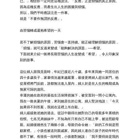
已。」相信你一定同意這種說法。「反應」正是煩惱的真正原因。
因為這種反應，而產生出人生的困擾與煩惱。
所以，我們平時應該注意一件事。
就是「不要作無謂的反應」。
由苦惱轉成還抱希望的一天
若不了解煩惱的原因，苦惱會一直持續。能正確理解煩惱的原因，
「煩惱」就可反過來變成「能夠解決的課題」──希望。
下面就來介紹一個將長期苦惱的人生改變成「希望」，令人印象深
刻的故事。
這位婦人跟我見面時，年紀已接近八十歲。多年來與她一同居住的
四十多歲長子，家暴情況越來越嚴重，最後更將婦人趕出家門。他
從屋裡將門反鎖，誰都無法進入屋內，婦人於是在人生的晚期成為
無家可歸的遊民。
幸運的她在政府的最低生活保障措施下，被安置到一間小公寓內。
我在一個炎夏的午後，來到她居住的公寓。婦人堅決地說：「今天
如果得不到答案，我就在這裡上吊自殺。」
婦人緩緩敘述她的過去。從話中聽得出她對自己的母親多年累積的
怨恨。七名兄弟姊妹中，不知為何只有自己不能上學，被迫照顧母
親。結婚後雖然生了兩個小孩，母親仍命令她：「妳的工作就是照
顧家裡。」小孩也被送到親戚家。因此婦人連自己孩子的幼年時代
都不了解。有很長一段時間，小孩都對她說：「我不覺得妳是我的