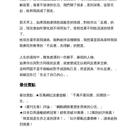
解寂寞，過著不規律的生活。我們聊了很多，直到深夜。從那天
起，他和我就成了朋友。
那天早上，如果我抱著憤怒或敵意的情感，對他作出「反應」的
話，情況會如何變化就不得而知了。當然也看不到他流淚的情景
了。
他現在還常跟我連絡。能夠維持這種關係，我想還是因為當時我採
取佛陀所教導的「不反應，先理解」的態度。
人生的過程中，難免會遇到一些棘手、麻煩的人物。
如果作出與對方同樣的反應，就會變成互以相同反應來交鋒。
這時問題不是不能輸給對手或固執己見，而是因為「作出反應」，
就確定你已「失去了自己的心」。
最佳賣點
最佳賣點 : ★百萬網紅說書提醒：「千萬不要回應，回應毀一
生。」
★《週刊文春》評論：「觸動網路重度使用者的心弦。」
★日本亞馬遜暢銷榜冠軍！銷售突破30萬冊，1.2萬則好評推薦！
「簡直就是生存之道的課本！」「比什麼勵志書都棒！」讀者超熱
烈推薦！