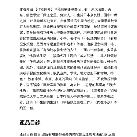
作者介紹 【作者簡介】草薙龍瞬佛教僧侶，有「東大名僧」美
名，佛教學堂「興道之里」負責人。出生於日本奈良縣。國中中輟
之後，16歲時離家赴東京。自修通過高中學力檢定，大學畢業於東
京大學法學院。畢業後經歷智庫公司等各種職業，於35歲後決定出
家，並於緬甸國立佛教大學修畢專修課程。現在於印度經營社會改
善的非政府組織及幼兒園、小學。著作有《不反應的練習》《有那
麼多煩惱，是因為你過度思考和追求》等書。他的理念獨樹一格，
將佛教宣揚為「有助於改善生活的方法」，而非一種宗教。多采多
姿的「佛教式生活」、談論各種主題的「成人私墊」、導入肢體動
作的「坐禪練習」等，開創各種掌握佛教本質的嶄新活動，極受歡
迎。此外，淺顯易懂而且饒富趣味的佛教話題甚獲好評，邀請他演
講或研習的文化機構，以及企業、學校、地方政府不斷增加。特
色：․沒有宗派、寺廟、家庭的單純「出家僧侶」。․不實際探討佛
教，以不談論「屬於宗教的佛教」為方針。․思想的基礎為「原始
佛教」（佛陀所傳播的合理的思想與冥想法）。〔譯者簡介〕劉滌
昭輔仁大學日文系畢業，日本拓殖大學經營學碩士。現為專職譯
者。譯有《不生病的生活》《零極限之富在工作》《內在小孩》等
約五十種。
產品目錄
產品目錄 前言 讓所有煩惱都消失的佛陀超合理思考法第1章 反應