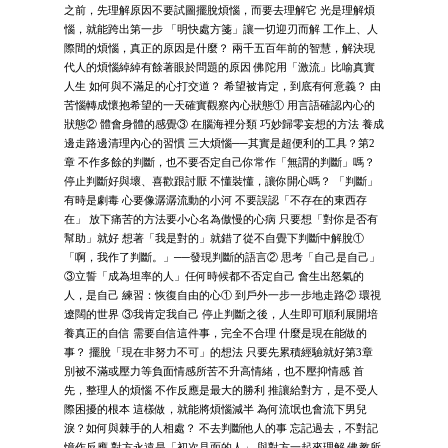
之前，先理解原因不要試圖擺脫煩惱，而要去理解它 光是理解煩
惱，就能跨出第一步 「明快處方箋」讓一切迎刃而解 工作上、人
際間的煩惱，真正的原因是什麼？ 兩千五百年前的智慧，解決現
代人的煩惱綽綽有餘著眼於問題的原因 佛陀用「激流」比喻真實
人生 如何與不滿足的心打交道？ 希望被肯定，到底有何意義？ 由
苦惱轉成懷抱希望的一天確實觀察內心狀態① 用言語確認內心的
狀態② 體會身體的感覺③ 在腦海裡分類 巧妙歸零妄想的方法 養成
邊走路邊清理內心的習慣 三大煩惱──其實是超便利的工具？第2
章 不作多餘的判斷，也不要否定自己你常作「無謂的判斷」嗎？
停止判斷好與壞、喜歡跟討厭 不懂裝懂，讓你開心嗎？ 「判斷」
有時是劇毒 心要像潺潺流動的小河 不要誤認「不存在的東西存
在」 放下痛苦的方法要小心名為傲慢的心病 只要想「對你是否有
幫助」就好 想著「我是對的」就錯了從不自覺下判斷中解脫①
「啊，我作了判斷。」──發現判斷的語言② 思考「自己是自己」
③立誓「成為坦率的人」任何時候都不否定自己 會生出怒氣的
人，是自己 練習：恢復自由的心① 到戶外一步一步地走路② 環視
遼闊的世界 ③我肯定我自己 停止判斷之後，人生即可順利展開培
養真正的自信 需要自信這件事，完全不合理 什麼是現在能做的
事？ 擺脫「現在非努力不可」的想法 只要先累積經驗就好第3章
別被不滿或壓力等負面情感所苦不升高情緒，也不壓抑情感 首
先，整理人的煩惱 不作反應是最大的勝利 推讓給對方，是不受人
際困擾的根本 這樣做，就能將煩惱減半 為何流氓也會流下男兒
淚？如何與棘手的人相處？ 不去判斷他人的事 忘記過去，不對記
憶作反應 對方永遠是「初次見面的人」 與對方一起來理解 佛教所