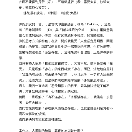
求而不能得到是苦（⑦），五蘊熾盛苦（⑧，需要太多、欲望太
多，導致身心皆苦）。
──佛陀最初說法，《律藏》《犍度˙大品》
佛陀所說的「苦」，是古代印度的語言，稱為「Dukkha」。這是
將「困難與阻礙」（Du）與「無法埋藏的空虛」（Kha）兩個意義
組合而成的用語。傳達「生存於世絕對不輕鬆」的實際感受。
佛陀思考方式的特色，在於一開始就接受「人生必定是煩惱、問題
相隨」的現實。認定我們日常生活中感覺到的不滿、生存的痛苦、
憂鬱等想法都是「必定存在」。這種果決和合理性，正是佛教的特
徵。
或許有些人認為「接受現實很痛苦」。其實不然。並不是要去「接
受」，只是理解「存在」的東西確實「存在」而已。清楚地自覺到
「我真的有煩惱，有未解決的問題」，並且思考「一定有方法能解
決」。這個方法，就是我們現在開始學習的「佛陀的思考法」。
過去，我們一直過著「忍受煩惱」的日子。因為無法清楚了解不
滿，才會始終維持著「心情鬱悶」的狀態。
然而，一旦理解了「有不滿存在」「有煩惱存在」，就能進一步思
考「如何去解決」。
因此首先要理解「存在的東西就是存在」。也就是自覺到確實有不
滿和未解決的煩惱。
邁向解決的希望就從這裡開始。
工作上、人際間的煩惱，真正的原因是什麼？