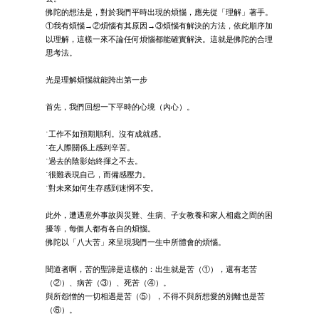
佛陀的想法是，對於我們平時出現的煩惱，應先從「理解」著手。
①我有煩惱→②煩惱有其原因→③煩惱有解決的方法，依此順序加
以理解，這樣一來不論任何煩惱都能確實解決。這就是佛陀的合理
思考法。
光是理解煩惱就能跨出第一步
首先，我們回想一下平時的心境（內心）。
˙工作不如預期順利。沒有成就感。
˙在人際關係上感到辛苦。
˙過去的陰影始終揮之不去。
˙很難表現自己，而備感壓力。
˙對未來如何生存感到迷惘不安。
此外，遭遇意外事故與災難、生病、子女教養和家人相處之間的困
擾等，每個人都有各自的煩惱。
佛陀以「八大苦」來呈現我們一生中所體會的煩惱。
聞道者啊，苦的聖諦是這樣的：出生就是苦（①），還有老苦
（②）、病苦（③）、死苦（④）。
與所怨憎的一切相遇是苦（⑤），不得不與所想愛的別離也是苦
（⑥）。