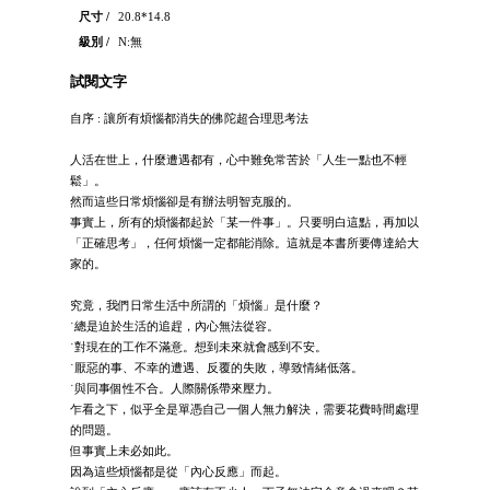
尺寸 /
20.8*14.8
級別 /
N:無
試閱文字
自序 : 讓所有煩惱都消失的佛陀超合理思考法
人活在世上，什麼遭遇都有，心中難免常苦於「人生一點也不輕
鬆」。
然而這些日常煩惱卻是有辦法明智克服的。
事實上，所有的煩惱都起於「某一件事」。只要明白這點，再加以
「正確思考」，任何煩惱一定都能消除。這就是本書所要傳達給大
家的。
究竟，我們日常生活中所謂的「煩惱」是什麼？
˙總是迫於生活的追趕，內心無法從容。
˙對現在的工作不滿意。想到未來就會感到不安。
˙厭惡的事、不幸的遭遇、反覆的失敗，導致情緒低落。
˙與同事個性不合。人際關係帶來壓力。
乍看之下，似乎全是單憑自己一個人無力解決，需要花費時間處理
的問題。
但事實上未必如此。
因為這些煩惱都是從「內心反應」而起。