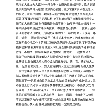
思考的人生方向大原則──只在乎內心樂的反應就好 啊，追求欲望
也沒問題嗎?! 活用欲望 增加內心的樂，減少苦第4章 別在意他人
的眼光，還自己自由不要隨他人的評價起舞 在意他人眼光的真正
原因 不要接納頭腦的胡思亂想 把不打算確認的事拋諸腦後與令人
煩悶的人保持距離 為什麼總是焦慮不安？ 如何不行生出憤怒？ 一
舉消除多年煩惱的方法不再比較，專注於自己的事！「比較」是不
合理的思考法什麼是一定能實現目標的「正確的努力」？改善、專
注、滿意──禪寺勞務的效用「專注於本身事務」的禪智慧無心地
工作即盡心地工作？第5章 正確的競爭競爭或許是妄想 了解競爭的
機制 誤解勝利滋味甜美 沒有人可以完全勝利競爭前先準備 禪僧的
教導：不如閉上眼睛來觀察 若是佛陀，他會說：「趕快醒來！」
準備正確的動機 圓滿解決人際關係的四無量心 製造值得稱讚的人
生基礎 世界會因為眾人齊心協力而改變 慈、悲、喜、捨的強大力
量！ 做個有助於他人、對人有貢獻的人注意五個阻礙 阻礙人生的
五個注意事項 擊退人生五個阻礙的佛陀思維 人生就是正確地努力
減去五個阻礙從失敗的想法中解放出來 現在的嫉妒是過去的自卑
照顧腳下──只看好自己的立足之地 做自己能做的事 生於世上，但
不受世上汙染終章 回校思考的基準恢復正確的心！不論多少次 如
何達到「人生這樣就滿足了」的安穩狀態 人生的可靠依託──正法
佛陀的嚴詞提醒：首先要靠自己！ 踏出、回歸、持續走下去始終
不忘記正確的方向 佛陀其實原本超負面思考?! 以最高的領會為目
標相信自己的人生 任何煩惱都能克服 一定能抵達終點