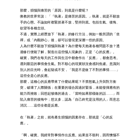
那麼，煩惱與痛苦的「原因」到底是什麼呢？
佛教的世界常說：「『執著』是痛苦的原因。」執著，就是不願放
手的心態。不論如何都緊抓著不放，堅持到底。包括生氣、後悔、
欲望等各種念頭。
不過，實際上經歷放下「執著」的修行方法，例如一般所謂的「坐
禪」或「內觀靜心」後，卻可以發現更深層一些的原因。
人為什麼不願放下煩惱與執著？為什麼每天抱著各種問題不放？透
過修行便能了解，製造出這些惱人現象的，正是「心的反應」。
確實，我們在每天的工作與生活中都會作出「反應」，都會思考。
遇到厭惡的事情會生氣。對不順心的現實狀況會感到焦慮。意識到
別人的目光時，會起疑或不安，「我是不是做了不對的事情……」
這些全是心的反應。
那麼，這種心的反應帶來了什麼結果呢？不禁怒氣上升與對方衝
突，破壞了人際關係；在重要的場合因過於緊張，未能發揮應有的
能力而挫敗；回想起慘痛的過去，「當時如果那樣做的話……」而
陷入痛苦的後悔中；想太多，認為「自己終究是沒用的人」而意志
消沉……這些全都是反應。
在「執著」之前，就有產生煩惱的因素存在，那就是「心的反
應」。
「啊，確實。我經常對事情作出反應。結果並不順利，因而懊惱不