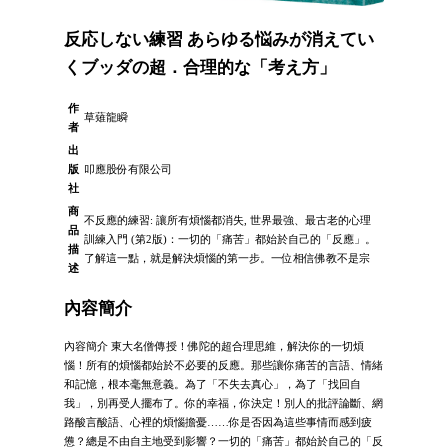
反応しない練習 あらゆる悩みが消えてい
くブッダの超．合理的な「考え方」
作
草薙龍瞬
者
出
版
叩應股份有限公司
社
商
不反應的練習: 讓所有煩惱都消失, 世界最強、最古老的心理
品
訓練入門 (第2版)：一切的「痛苦」都始於自己的「反應」。
描
了解這一點，就是解決煩惱的第一步。一位相信佛教不是宗
述
內容簡介
內容簡介 東大名僧傳授！佛陀的超合理思維，解決你的一切煩
惱！所有的煩惱都始於不必要的反應。那些讓你痛苦的言語、情緒
和記憶，根本毫無意義。為了「不失去真心」，為了「找回自
我」，別再受人擺布了。你的幸福，你決定！別人的批評論斷、網
路酸言酸語、心裡的煩惱擔憂……你是否因為這些事情而感到疲
憊？總是不由自主地受到影響？一切的「痛苦」都始於自己的「反