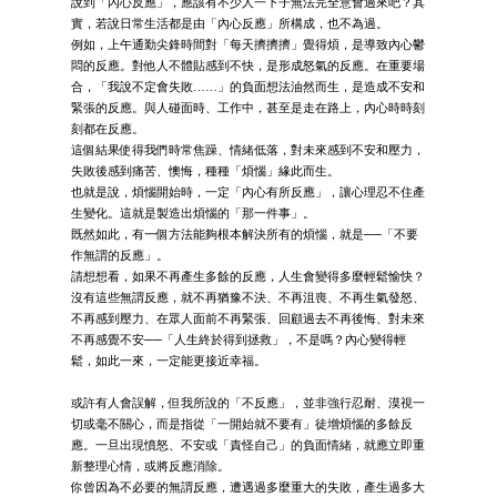
說到「內心反應」，應該有不少人一下子無法完全意會過來吧？其
實，若說日常生活都是由「內心反應」所構成，也不為過。
例如，上午通勤尖鋒時間對「每天擠擠擠」覺得煩，是導致內心鬱
悶的反應。對他人不體貼感到不快，是形成怒氣的反應。在重要場
合，「我說不定會失敗……」的負面想法油然而生，是造成不安和
緊張的反應。與人碰面時、工作中，甚至是走在路上，內心時時刻
刻都在反應。
這個結果使得我們時常焦躁、情緒低落，對未來感到不安和壓力，
失敗後感到痛苦、懊悔，種種「煩惱」緣此而生。
也就是說，煩惱開始時，一定「內心有所反應」，讓心理忍不住產
生變化。這就是製造出煩惱的「那一件事」。
既然如此，有一個方法能夠根本解決所有的煩惱，就是──「不要
作無謂的反應」。
請想想看，如果不再產生多餘的反應，人生會變得多麼輕鬆愉快？
沒有這些無謂反應，就不再猶豫不決、不再沮喪、不再生氣發怒、
不再感到壓力、在眾人面前不再緊張、回顧過去不再後悔、對未來
不再感覺不安──「人生終於得到拯救」，不是嗎？內心變得輕
鬆，如此一來，一定能更接近幸福。
或許有人會誤解，但我所說的「不反應」，並非強行忍耐、漠視一
切或毫不關心，而是指從「一開始就不要有」徒增煩惱的多餘反
應。一旦出現憤怒、不安或「責怪自己」的負面情緒，就應立即重
新整理心情，或將反應消除。
你曾因為不必要的無謂反應，遭遇過多麼重大的失敗，產生過多大