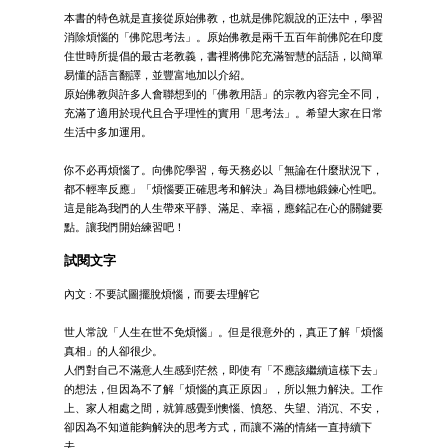
本書的特色就是直接從原始佛教，也就是佛陀親說的正法中，學習
消除煩惱的「佛陀思考法」。原始佛教是兩千五百年前佛陀在印度
住世時所提倡的最古老教義，書裡將佛陀充滿智慧的話語，以簡單
易懂的語言翻譯，並豐富地加以介紹。
原始佛教與許多人會聯想到的「佛教用語」的宗教內容完全不同，
充滿了適用於現代且合乎理性的實用「思考法」。希望大家在日常
生活中多加運用。
你不必再煩惱了。向佛陀學習，每天務必以「無論在什麼狀況下，
都不輕率反應」「煩惱要正確思考和解決」為目標地鍛鍊心性吧。
這是能為我們的人生帶來平靜、滿足、幸福，應銘記在心的關鍵要
點。讓我們開始練習吧！
試閱文字
內文 : 不要試圖擺脫煩惱，而要去理解它
世人常說「人生在世不免煩惱」。但是很意外的，真正了解「煩惱
真相」的人卻很少。
人們對自己不滿意人生感到茫然，即使有「不應該繼續這樣下去」
的想法，但因為不了解「煩惱的真正原因」，所以無力解決。工作
上、家人相處之間，就算感覺到懊惱、憤怒、失望、消沉、不安，
卻因為不知道能夠解決的思考方式，而讓不滿的情緒一直持續下
去。