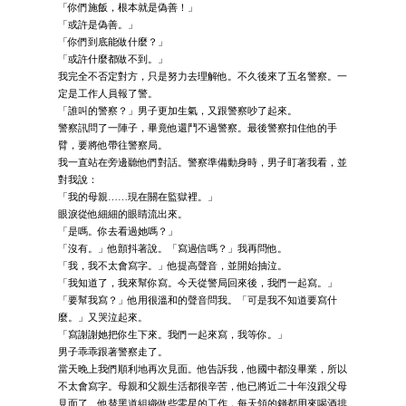
「你們施飯，根本就是偽善！」
「或許是偽善。」
「你們到底能做什麼？」
「或許什麼都做不到。」
我完全不否定對方，只是努力去理解他。不久後來了五名警察。一
定是工作人員報了警。
「誰叫的警察？」男子更加生氣，又跟警察吵了起來。
警察訊問了一陣子，畢竟他還鬥不過警察。最後警察扣住他的手
臂，要將他帶往警察局。
我一直站在旁邊聽他們對話。警察準備動身時，男子盯著我看，並
對我說：
「我的母親……現在關在監獄裡。」
眼淚從他細細的眼睛流出來。
「是嗎。你去看過她嗎？」
「沒有。」他顫抖著說。「寫過信嗎？」我再問他。
「我，我不太會寫字。」他提高聲音，並開始抽泣。
「我知道了，我來幫你寫。今天從警局回來後，我們一起寫。」
「要幫我寫？」他用很溫和的聲音問我。「可是我不知道要寫什
麼。」又哭泣起來。
「寫謝謝她把你生下來。我們一起來寫，我等你。」
男子乖乖跟著警察走了。
當天晚上我們順利地再次見面。他告訴我，他國中都沒畢業，所以
不太會寫字。母親和父親生活都很辛苦，他已將近二十年沒跟父母
見面了。他替黑道組織做些零星的工作，每天領的錢都用來喝酒排