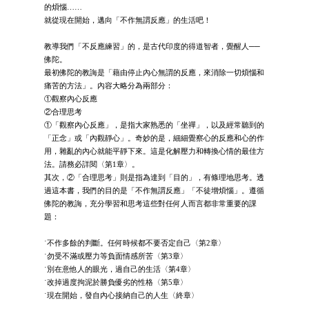
的煩惱……
就從現在開始，邁向「不作無謂反應」的生活吧！
教導我們「不反應練習」的，是古代印度的得道智者，覺醒人──
佛陀。
最初佛陀的教誨是「藉由停止內心無謂的反應，來消除一切煩惱和
痛苦的方法」。內容大略分為兩部分：
①觀察內心反應
②合理思考
①「觀察內心反應」，是指大家熟悉的「坐禪」，以及經常聽到的
「正念」或「內觀靜心」。奇妙的是，細細覺察心的反應和心的作
用，雜亂的內心就能平靜下來。這是化解壓力和轉換心情的最佳方
法。請務必詳閱〈第1章〉。
其次，②「合理思考」則是指為達到「目的」，有條理地思考。透
過這本書，我們的目的是「不作無謂反應」「不徒增煩惱」。遵循
佛陀的教誨，充分學習和思考這些對任何人而言都非常重要的課
題：
˙不作多餘的判斷。任何時候都不要否定自己〈第2章〉
˙勿受不滿或壓力等負面情感所苦〈第3章〉
˙別在意他人的眼光，過自己的生活〈第4章〉
˙改掉過度拘泥於勝負優劣的性格〈第5章〉
˙現在開始，發自內心接納自己的人生〈終章〉