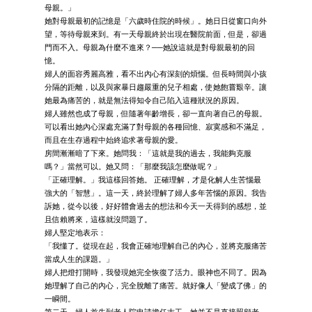
母親。」
她對母親最初的記憶是「六歲時住院的時候」。她日日從窗口向外
望，等待母親來到。有一天母親終於出現在醫院前面，但是，卻過
門而不入。母親為什麼不進來？──她說這就是對母親最初的回
憶。
婦人的面容秀麗高雅，看不出內心有深刻的煩惱。但長時間與小孩
分隔的距離，以及與家暴日趨嚴重的兒子相處，使她飽嘗艱辛。讓
她最為痛苦的，就是無法得知令自己陷入這種狀況的原因。
婦人雖然也成了母親，但隨著年齡增長，卻一直向著自己的母親。
可以看出她內心深處充滿了對母親的各種回憶、寂寞感和不滿足，
而且在生存過程中始終追求著母親的愛。
房間漸漸暗了下來。她問我：「這就是我的過去，我能夠克服
嗎？」當然可以。她又問：「那麼我該怎麼做呢？」
「正確理解。」我這樣回答她。 正確理解，才是化解人生苦惱最
強大的「智慧」。這一天，終於理解了婦人多年苦惱的原因。我告
訴她，從今以後，好好體會過去的想法和今天一天得到的感想，並
且信賴將來，這樣就沒問題了。
婦人堅定地表示：
「我懂了。從現在起，我會正確地理解自己的內心，並將克服痛苦
當成人生的課題。」
婦人把燈打開時，我發現她完全恢復了活力。眼神也不同了。因為
她理解了自己的內心，完全脫離了痛苦。就好像人「變成了佛」的
一瞬間。