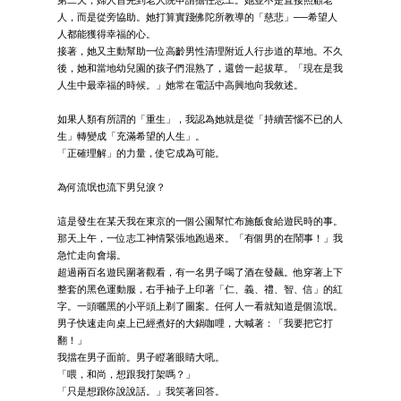
第二天，婦人首先到老人院申請擔任志工。她並不是直接照顧老
人，而是從旁協助。她打算實踐佛陀所教導的「慈悲」──希望人
人都能獲得幸福的心。
接著，她又主動幫助一位高齡男性清理附近人行步道的草地。不久
後，她和當地幼兒園的孩子們混熟了，還曾一起拔草。「現在是我
人生中最幸福的時候。」她常在電話中高興地向我敘述。
如果人類有所謂的「重生」，我認為她就是從「持續苦惱不已的人
生」轉變成「充滿希望的人生」。
「正確理解」的力量，使它成為可能。
為何流氓也流下男兒淚？
這是發生在某天我在東京的一個公園幫忙布施飯食給遊民時的事。
那天上午，一位志工神情緊張地跑過來。「有個男的在鬧事！」我
急忙走向會場。
超過兩百名遊民圍著觀看，有一名男子喝了酒在發飆。他穿著上下
整套的黑色運動服，右手袖子上印著「仁、義、禮、智、信」的紅
字。一頭曬黑的小平頭上剃了圖案。任何人一看就知道是個流氓。
男子快速走向桌上已經煮好的大鍋咖哩，大喊著：「我要把它打
翻！」
我擋在男子面前。男子瞪著眼睛大吼。
「喂，和尚，想跟我打架嗎？」
「只是想跟你說說話。」我笑著回答。